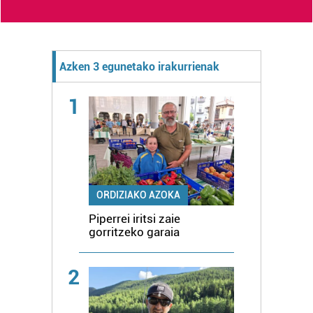
Azken 3 egunetako irakurrienak
1
ORDIZIAKO AZOKA
Piperrei iritsi zaie
gorritzeko garaia
2