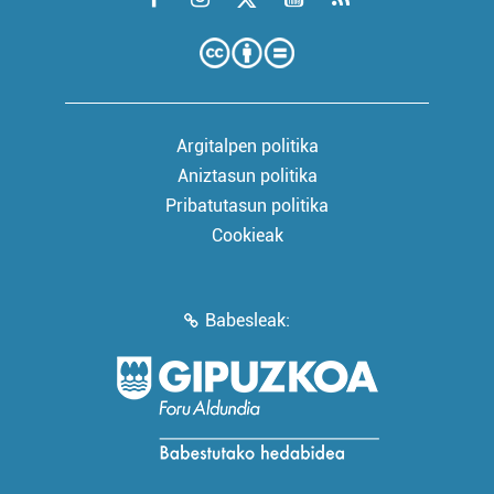
Argitalpen politika
Aniztasun politika
Pribatutasun politika
Cookieak
Babesleak: