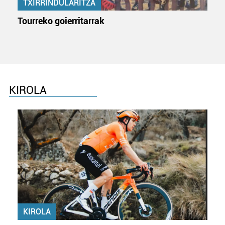
TXIRRINDULARITZA
Tourreko goierritarrak
KIROLA
KIROLA