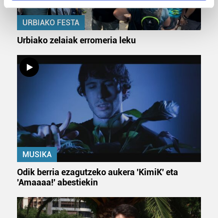
Find out more about how your personal data is processed
URBIAKO FESTA
and set your preferences in the
details section
.
Urbiako zelaiak erromeria leku
Guk eta gure bazkideek zure datu pertsonalak
prozesatzen ditugu, zure IP zenbakia, besteak beste,
teknologia erabiliz, cookieak adibidez, iragarki eta eduki
pertsonalizatuak eskaintzeko, iragarkiak eta edukia
neurtzeko, jendeari buruzko informazioa biltzeko eta
produktuak garatzeko. Zure datuak nork eta zertarako
erabiltzen dituen hauta dezakezu.
Bazkide batzuek ez dizute baimenik eskatzen, eta beren
interes komertzial legitimoetan babesten dira. Ikusi gure
MUSIKA
bazkideen zerrenda, beren ustez zein helburutarako
Odik berria ezagutzeko aukera 'KimiK' eta
duten interes legitimoa eta horren aurka nola egin
'Amaaaa!' abestiekin
dezakezun ikusteko.
Lortu zure datu pertsonalak prozesatzeko moduari