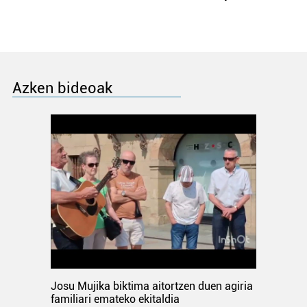
Azken bideoak
Josu Mujika biktima aitortzen duen agiria
familiari emateko ekitaldia