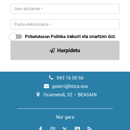
Pribatutasun Politika
irakurri eta onartzen dut.
Harpidetu
943 16 00 56
goierri@hitza.eus
Oriamendi, 32 – BEASAIN
Nor gara