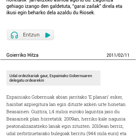
gehiago izango den galdetuta, “garai zailak” direla eta
ikusi egin beharko dela azaldu du Riosek.
Goierriko Hitza
2011
/
02
/
11
Udal ordezkariak gaur, Espainiako Gobernuaren
delegatu ordearekin
Espainiako Gobernuak abian jarritako ‘E planari’ esker,
hainbat azpiegitura lan egin dituzte azken urte honetan
Beasainen. Guztira, 1,4 milioi euroko laguntza jaso du
Beasainek plan horretatik. 2009an, herriko kale nagusia
peatonalizazatzeko lanak egin zituzten. 2010ean berriz,
udal zerbitzuetarako bulegoak berritu (944 mila euro) eta