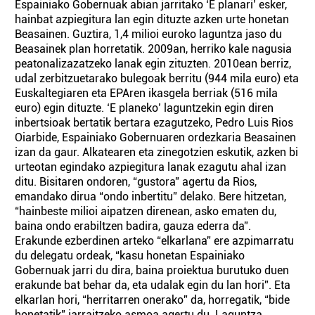
Espainiako Gobernuak abian jarritako ‘E planari’ esker,
hainbat azpiegitura lan egin dituzte azken urte honetan
Beasainen. Guztira, 1,4 milioi euroko laguntza jaso du
Beasainek plan horretatik. 2009an, herriko kale nagusia
peatonalizazatzeko lanak egin zituzten. 2010ean berriz,
udal zerbitzuetarako bulegoak berritu (944 mila euro) eta
Euskaltegiaren eta EPAren ikasgela berriak (516 mila
euro) egin dituzte. ‘E planeko’ laguntzekin egin diren
inbertsioak bertatik bertara ezagutzeko, Pedro Luis Rios
Oiarbide, Espainiako Gobernuaren ordezkaria Beasainen
izan da gaur. Alkatearen eta zinegotzien eskutik, azken bi
urteotan egindako azpiegitura lanak ezagutu ahal izan
ditu. Bisitaren ondoren, “gustora” agertu da Rios,
emandako dirua “ondo inbertitu” delako. Bere hitzetan,
“hainbeste milioi aipatzen direnean, asko ematen du,
baina ondo erabiltzen badira, gauza ederra da”.
Erakunde ezberdinen arteko “elkarlana” ere azpimarratu
du delegatu ordeak, “kasu honetan Espainiako
Gobernuak jarri du dira, baina proiektua burutuko duen
erakunde bat behar da, eta udalak egin du lan hori”. Eta
elkarlan hori, “herritarren onerako” da, horregatik, “bide
honetatik” jarraitzeko asmoa agertu du. Laguntza