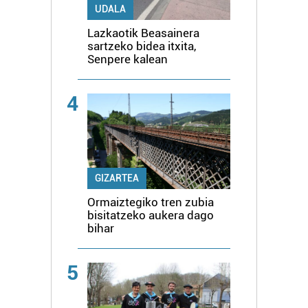
UDALA
Lazkaotik Beasainera
sartzeko bidea itxita,
Senpere kalean
4
GIZARTEA
Ormaiztegiko tren zubia
bisitatzeko aukera dago
bihar
5