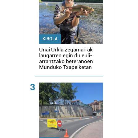
KIROLA
Unai Urkia zegamarrak
laugarren egin du euli-
arrantzako beteranoen
Munduko Txapelketan
3