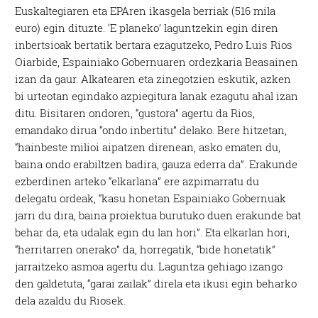
Euskaltegiaren eta EPAren ikasgela berriak (516 mila
euro) egin dituzte. ‘E planeko’ laguntzekin egin diren
inbertsioak bertatik bertara ezagutzeko, Pedro Luis Rios
Oiarbide, Espainiako Gobernuaren ordezkaria Beasainen
izan da gaur. Alkatearen eta zinegotzien eskutik, azken
bi urteotan egindako azpiegitura lanak ezagutu ahal izan
ditu. Bisitaren ondoren, “gustora” agertu da Rios,
emandako dirua “ondo inbertitu” delako. Bere hitzetan,
“hainbeste milioi aipatzen direnean, asko ematen du,
baina ondo erabiltzen badira, gauza ederra da”. Erakunde
ezberdinen arteko “elkarlana” ere azpimarratu du
delegatu ordeak, “kasu honetan Espainiako Gobernuak
jarri du dira, baina proiektua burutuko duen erakunde bat
behar da, eta udalak egin du lan hori”. Eta elkarlan hori,
“herritarren onerako” da, horregatik, “bide honetatik”
jarraitzeko asmoa agertu du. Laguntza gehiago izango
den galdetuta, “garai zailak” direla eta ikusi egin beharko
dela azaldu du Riosek.