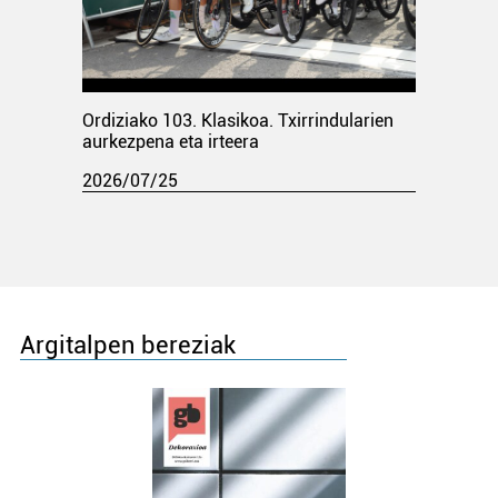
Ordiziako 103. Klasikoa. Txirrindularien
aurkezpena eta irteera
2026/07/25
Argitalpen bereziak