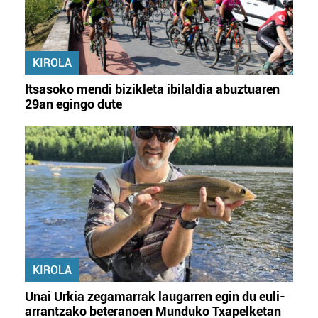
KIROLA
Itsasoko mendi bizikleta ibilaldia abuztuaren
29an egingo dute
KIROLA
Unai Urkia zegamarrak laugarren egin du euli-
arrantzako beteranoen Munduko Txapelketan