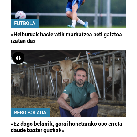
FUTBOLA
«Helburuak hasieratik markatzea beti gaiztoa
izaten da»
BERO BOLADA
«Ez dago belarrik; garai honetarako oso erreta
daude bazter guztiak»