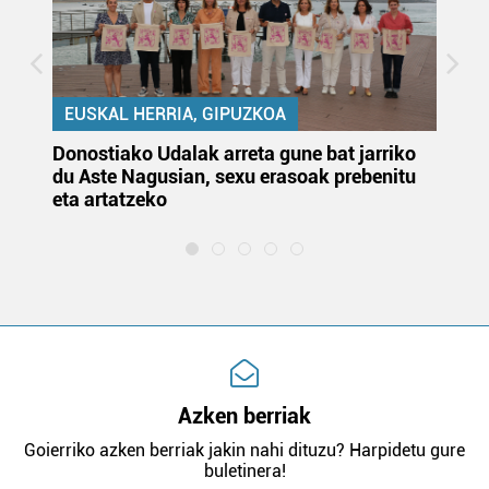
EUSKAL HERRIA, GIPUZKOA
Donostiako Udalak arreta gune bat jarriko
Ur
du Aste Nagusian, sexu erasoak prebenitu
es
eta artatzeko
lu
Azken berriak
Goierriko azken berriak jakin nahi dituzu? Harpidetu gure
buletinera!