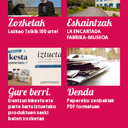
Zozketak
Eskaintzak
Lazkao Txikik 100 urte!
LA ENCARTADA
FABRIKA-MUSEOA
Gure berri.
Denda
Erantzun inkesta eta
Papereko zenbakiak
parte hartu Iztuetako
PDF formatuan
produktuen saski
baten zozketan