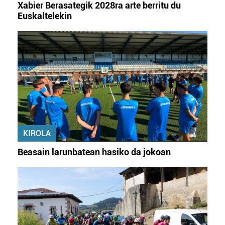
Xabier Berasategik 2028ra arte berritu du
Euskaltelekin
KIROLA
Beasain larunbatean hasiko da jokoan