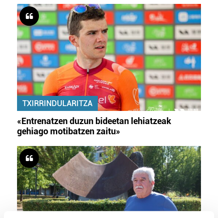
TXIRRINDULARITZA
«Entrenatzen duzun bideetan lehiatzeak
gehiago motibatzen zaitu»