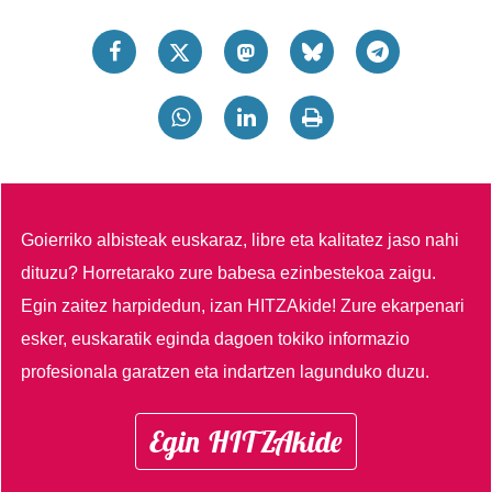
Goierriko albisteak euskaraz, libre eta kalitatez jaso nahi
dituzu?
Horretarako zure babesa ezinbestekoa zaigu.
Egin zaitez harpidedun, izan HITZAkide!
Zure ekarpenari
esker, euskaratik eginda dagoen tokiko informazio
profesionala garatzen eta indartzen lagunduko duzu.
Egin HITZAkide