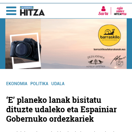
Sartu
EKONOMIA
POLITIKA
UDALA
‘E’ planeko lanak bisitatu
dituzte udaleko eta Espainiar
Gobernuko ordezkariek