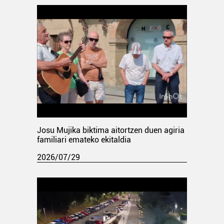
Josu Mujika biktima aitortzen duen agiria
familiari emateko ekitaldia
2026/07/29