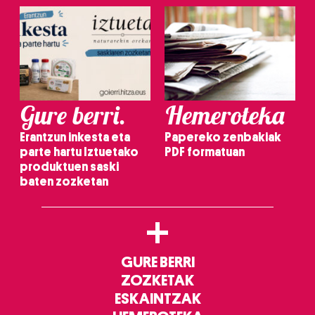
Gure berri.
Hemeroteka
Erantzun inkesta eta
Papereko zenbakiak
parte hartu Iztuetako
PDF formatuan
produktuen saski
baten zozketan
+
GURE BERRI
ZOZKETAK
ESKAINTZAK