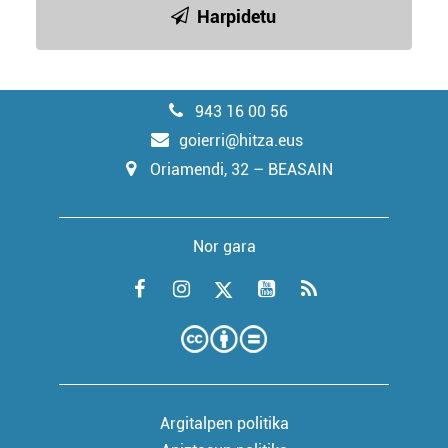
Harpidetu
943 16 00 56
goierri@hitza.eus
Oriamendi, 32 – BEASAIN
Nor gara
Argitalpen politika