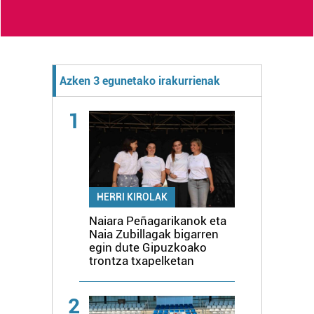
Azken 3 egunetako irakurrienak
1
HERRI KIROLAK
Naiara Peñagarikanok eta
Naia Zubillagak bigarren
egin dute Gipuzkoako
trontza txapelketan
2