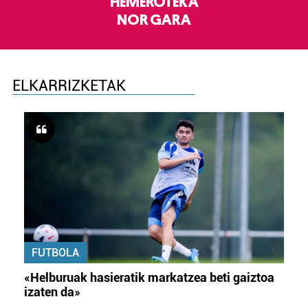
HEMEROTEKA
NOR GARA
ELKARRIZKETAK
FUTBOLA
«Helburuak hasieratik markatzea beti gaiztoa
izaten da»