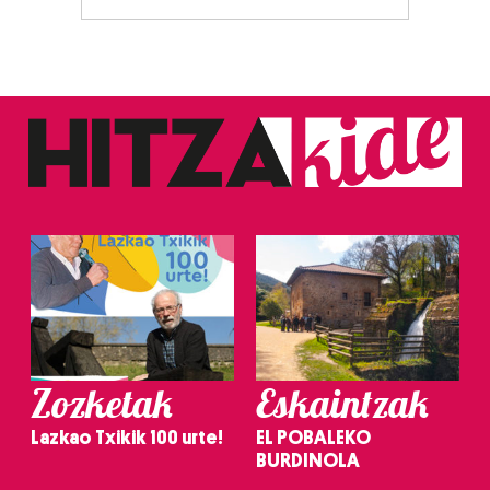
Zozketak
Eskaintzak
Lazkao Txikik 100 urte!
EL POBALEKO
BURDINOLA