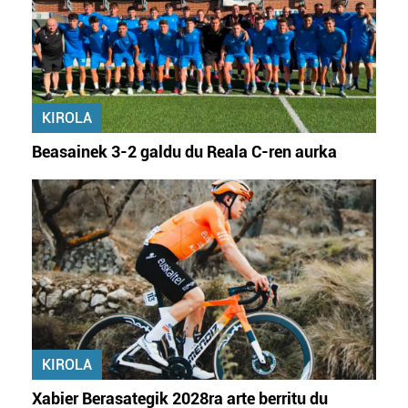
KIROLA
Beasainek 3-2 galdu du Reala C-ren aurka
KIROLA
Xabier Berasategik 2028ra arte berritu du