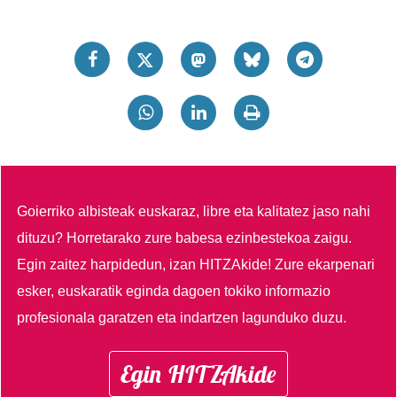
Goierriko albisteak euskaraz, libre eta kalitatez jaso nahi
dituzu?
Horretarako zure babesa ezinbestekoa zaigu.
Egin zaitez harpidedun, izan HITZAkide!
Zure ekarpenari
esker, euskaratik eginda dagoen tokiko informazio
profesionala garatzen eta indartzen lagunduko duzu.
Egin HITZAkide