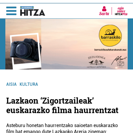
Sartu
AISIA
KULTURA
Lazkaon ‘Zigortzaileak’
euskarazko filma haurrentzat
Asteburu honetan haurrentzako saioetan euskarazko
film bat emango dute Lazkaoko Areria zineman: