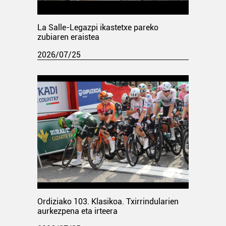
La Salle-Legazpi ikastetxe pareko
zubiaren eraistea
2026/07/25
Ordiziako 103. Klasikoa. Txirrindularien
aurkezpena eta irteera