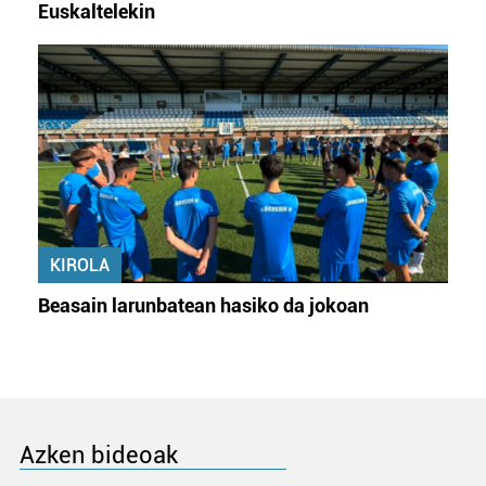
Euskaltelekin
KIROLA
Beasain larunbatean hasiko da jokoan
Azken bideoak