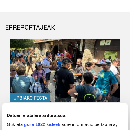
ERREPORTAJEAK
URBIAKO FESTA
Urbiako zelaiak erromeria leku
Datuen erabilera arduratsua
Guk eta
gure 1022 kideek
sure informacio pertsonala,