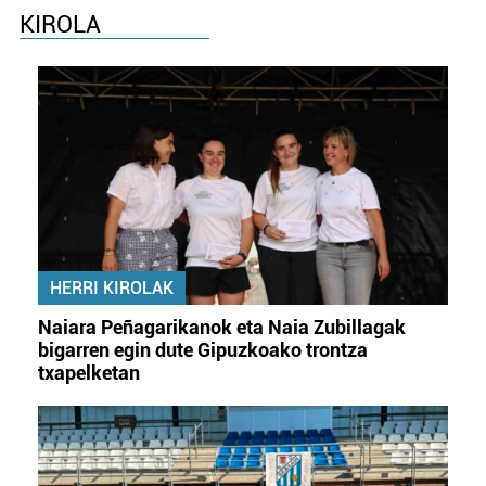
KIROLA
Webgune honek cookie propioak eta hirugarrenen cookie-
fitxategiak erabiltzen ditu. Zure esperientzia eta
zerbitzuak hobetzeko asmoz, cookie teknologiaz
baliatzen gara. Ohar hau onartuz gero, teknologia hori
erabiltzeko baimen esplizitua ematen diguzu.
Gehiago
irakurri
HERRI KIROLAK
Naiara Peñagarikanok eta Naia Zubillagak
bigarren egin dute Gipuzkoako trontza
txapelketan