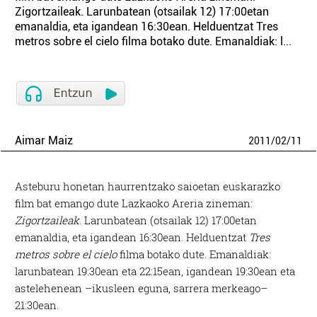
Zigortzaileak. Larunbatean (otsailak 12) 17:00etan
emanaldia, eta igandean 16:30ean. Helduentzat Tres
metros sobre el cielo filma botako dute. Emanaldiak: l...
Aimar Maiz
2011
/
02
/
11
Asteburu honetan haurrentzako saioetan euskarazko
film bat emango dute Lazkaoko Areria zineman:
Zigortzaileak
. Larunbatean (otsailak 12) 17:00etan
emanaldia, eta igandean 16:30ean. Helduentzat
Tres
metros sobre el cielo
filma botako dute. Emanaldiak:
larunbatean 19:30ean eta 22:15ean, igandean 19:30ean eta
astelehenean –ikusleen eguna, sarrera merkeago–
21:30ean.