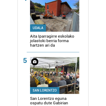
UDALA
Aita Iparragirre eskolako
jolastoki berria forma
hartzen ari da
5
SAN LORENTZO
San Lorentzo eguna
ospatu dute Gabirian