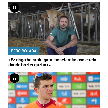
BERO BOLADA
«Ez dago belarrik; garai honetarako oso erreta
daude bazter guztiak»