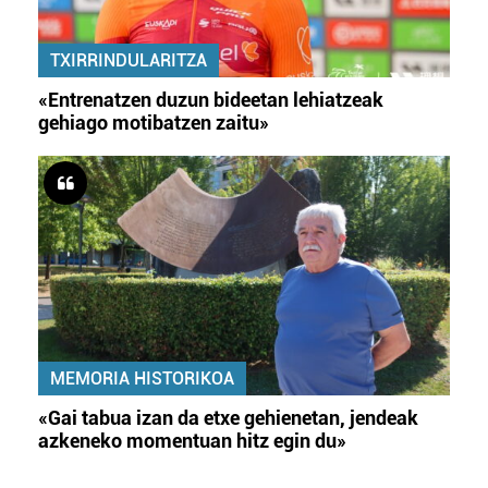
TXIRRINDULARITZA
«Entrenatzen duzun bideetan lehiatzeak
gehiago motibatzen zaitu»
MEMORIA HISTORIKOA
«Gai tabua izan da etxe gehienetan, jendeak
azkeneko momentuan hitz egin du»