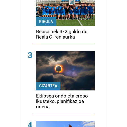
KIROLA
Beasainek 3-2 galdu du
Reala C-ren aurka
3
GIZARTEA
Eklipsea ondo eta eroso
ikusteko, planifikazioa
onena
4