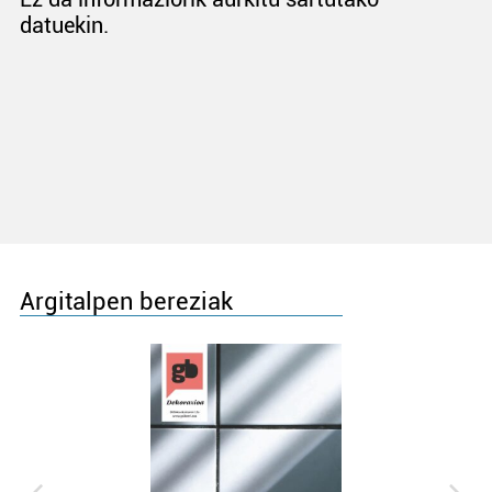
datuekin.
Argitalpen bereziak