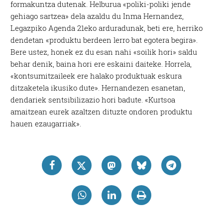
formakuntza dutenak. Helburua «poliki-poliki jende
gehiago sartzea» dela azaldu du Inma Hernandez,
Legazpiko Agenda 21eko arduradunak, beti ere, herriko
dendetan «produktu berdeen lerro bat egotera begira».
Bere ustez, honek ez du esan nahi «soilik hori» saldu
behar denik, baina hori ere eskaini daiteke. Horrela,
«kontsumitzaileek ere halako produktuak eskura
ditzaketela ikusiko dute». Hernandezen esanetan,
dendariek sentsibilizazio hori badute. «Kurtsoa
amaitzean eurek azaltzen dituzte ondoren produktu
hauen ezaugarriak».