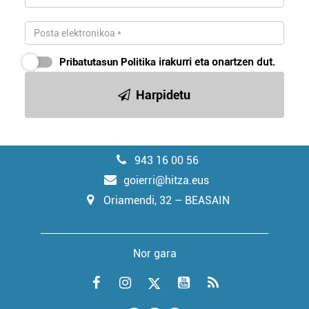
Pribatutasun Politika
irakurri eta onartzen dut.
Harpidetu
943 16 00 56
goierri@hitza.eus
Oriamendi, 32 – BEASAIN
Nor gara