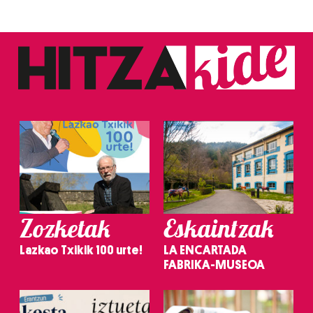
Zozketak
Eskaintzak
Lazkao Txikik 100 urte!
LA ENCARTADA
FABRIKA-MUSEOA