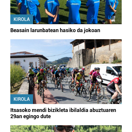
KIROLA
Beasain larunbatean hasiko da jokoan
KIROLA
Itsasoko mendi bizikleta ibilaldia abuztuaren
29an egingo dute