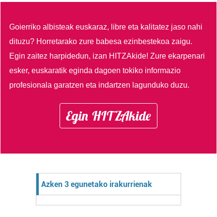
Goierriko albisteak euskaraz, libre eta kalitatez jaso nahi
dituzu?
Horretarako zure babesa ezinbestekoa zaigu.
Egin zaitez harpidedun, izan HITZAkide!
Zure ekarpenari
esker, euskaratik eginda dagoen tokiko informazio
profesionala garatzen eta indartzen lagunduko duzu.
Egin HITZAkide
Azken 3 egunetako irakurrienak