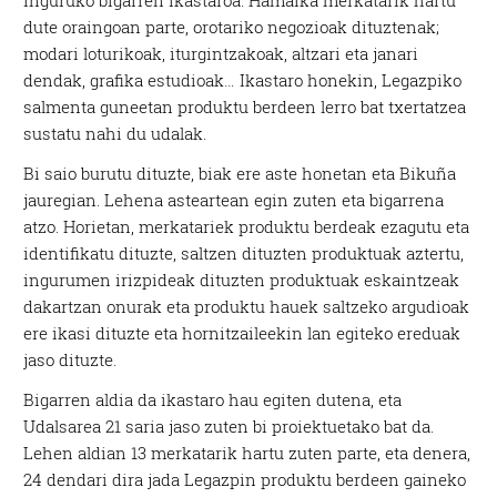
inguruko bigarren ikastaroa. Hamaika merkatarik hartu
dute oraingoan parte, orotariko negozioak dituztenak;
modari loturikoak, iturgintzakoak, altzari eta janari
dendak, grafika estudioak… Ikastaro honekin, Legazpiko
salmenta guneetan produktu berdeen lerro bat txertatzea
sustatu nahi du udalak.
Bi saio burutu dituzte, biak ere aste honetan eta Bikuña
jauregian. Lehena asteartean egin zuten eta bigarrena
atzo. Horietan, merkatariek produktu berdeak ezagutu eta
identifikatu dituzte, saltzen dituzten produktuak aztertu,
ingurumen irizpideak dituzten produktuak eskaintzeak
dakartzan onurak eta produktu hauek saltzeko argudioak
ere ikasi dituzte eta hornitzaileekin lan egiteko ereduak
jaso dituzte.
Bigarren aldia da ikastaro hau egiten dutena, eta
Udalsarea 21 saria jaso zuten bi proiektuetako bat da.
Lehen aldian 13 merkatarik hartu zuten parte, eta denera,
24 dendari dira jada Legazpin produktu berdeen gaineko