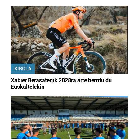
KIROLA
Xabier Berasategik 2028ra arte berritu du
Euskaltelekin