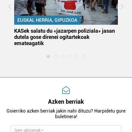
EUSKAL HERRIA, GIPUZKOA
KASek salatu du «jazarpen poliziala» jasan
Pa
dutela gose direnei ogitartekoak
da
emateagatik
«s
Azken berriak
Goierriko azken berriak jakin nahi dituzu? Harpidetu gure
buletinera!