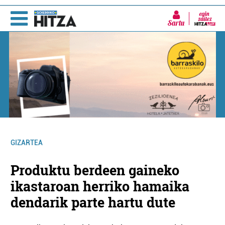
Sartu
GIZARTEA
Produktu berdeen gaineko
ikastaroan herriko hamaika
dendarik parte hartu dute