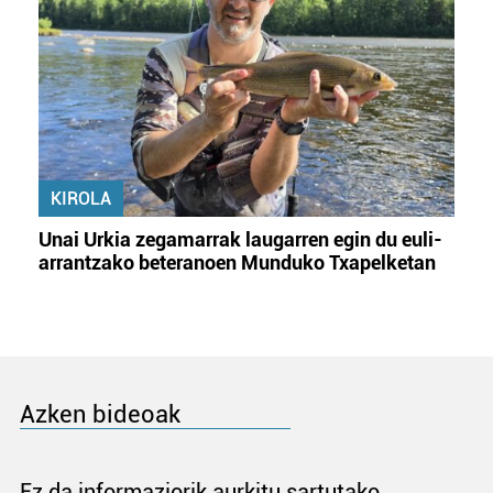
KIROLA
Unai Urkia zegamarrak laugarren egin du euli-
arrantzako beteranoen Munduko Txapelketan
Azken bideoak
Ez da informaziorik aurkitu sartutako