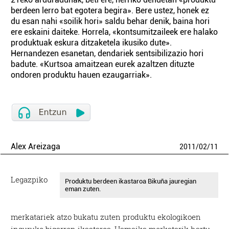
berdeen lerro bat egotera begira». Bere ustez, honek ez
du esan nahi «soilik hori» saldu behar denik, baina hori
ere eskaini daiteke. Horrela, «kontsumitzaileek ere halako
produktuak eskura ditzaketela ikusiko dute».
Hernandezen esanetan, dendariek sentsibilizazio hori
badute. «Kurtsoa amaitzean eurek azaltzen dituzte
ondoren produktu hauen ezaugarriak».
Alex Areizaga
2011
/
02
/
11
Legazpiko
Produktu berdeen ikastaroa Bikuña jauregian
eman zuten.
merkatariek atzo bukatu zuten produktu ekologikoen