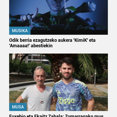
erabiltzen dituen hauta dezakezu.
Bazkide batzuek ez dizute baimenik eskatzen, eta beren
interes komertzial legitimoetan babesten dira. Ikusi gure
bazkideen zerrenda, beren ustez zein helburutarako
MUSIKA
duten interes legitimoa eta horren aurka nola egin
dezakezun ikusteko.
Odik berria ezagutzeko aukera 'KimiK' eta
'Amaaaa!' abestiekin
Lortu zure datu pertsonalak prozesatzeko moduari
buruzko informazio gehiago eta ezarri zure lehentasunak
datuen atalean. Edozein unetan alda edo ken dezakezu
zure baimena Cookieen adierazpenean.
Webgune honek cookie propioak eta hirugarrenen cookie-
fitxategiak erabiltzen ditu. Zure esperientzia eta
zerbitzuak hobetzeko asmoz, cookie teknologiaz
baliatzen gara. Ohar hau onartuz gero, teknologia hori
erabiltzeko baimen esplizitua ematen diguzu.
Gehiago
MUSA
irakurri
Euxebio eta Ekaitz Zabala: Zumarragako mus