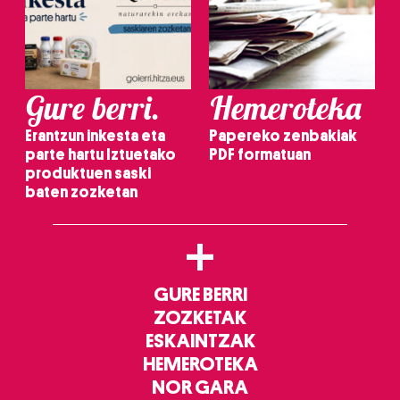
Gure berri.
Hemeroteka
Erantzun inkesta eta
Papereko zenbakiak
parte hartu Iztuetako
PDF formatuan
produktuen saski
baten zozketan
+
GURE BERRI
ZOZKETAK
ESKAINTZAK
HEMEROTEKA
NOR GARA