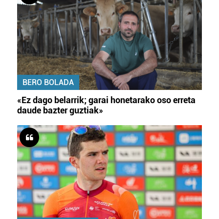
BERO BOLADA
«Ez dago belarrik; garai honetarako oso erreta
daude bazter guztiak»