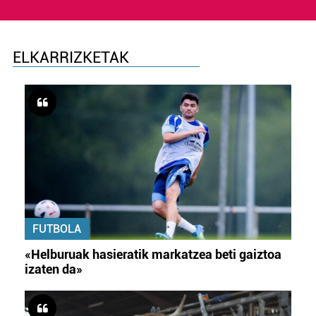
ELKARRIZKETAK
FUTBOLA
«Helburuak hasieratik markatzea beti gaiztoa
izaten da»