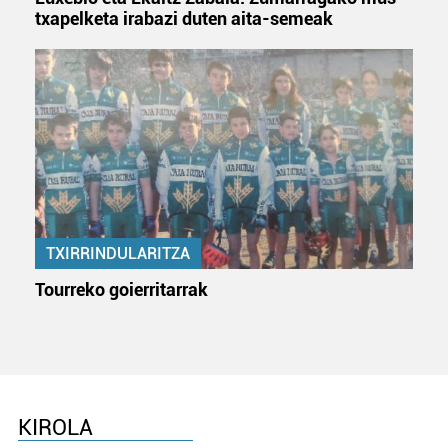
txapelketa irabazi duten aita-semeak
TXIRRINDULARITZA
Tourreko goierritarrak
KIROLA