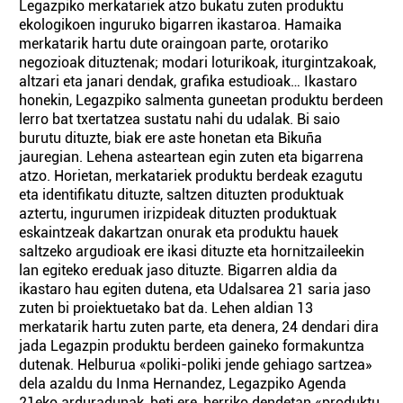
Legazpiko merkatariek atzo bukatu zuten produktu
ekologikoen inguruko bigarren ikastaroa. Hamaika
merkatarik hartu dute oraingoan parte, orotariko
negozioak dituztenak; modari loturikoak, iturgintzakoak,
altzari eta janari dendak, grafika estudioak… Ikastaro
honekin, Legazpiko salmenta guneetan produktu berdeen
lerro bat txertatzea sustatu nahi du udalak. Bi saio
burutu dituzte, biak ere aste honetan eta Bikuña
jauregian. Lehena asteartean egin zuten eta bigarrena
atzo. Horietan, merkatariek produktu berdeak ezagutu
eta identifikatu dituzte, saltzen dituzten produktuak
aztertu, ingurumen irizpideak dituzten produktuak
eskaintzeak dakartzan onurak eta produktu hauek
saltzeko argudioak ere ikasi dituzte eta hornitzaileekin
lan egiteko ereduak jaso dituzte. Bigarren aldia da
ikastaro hau egiten dutena, eta Udalsarea 21 saria jaso
zuten bi proiektuetako bat da. Lehen aldian 13
merkatarik hartu zuten parte, eta denera, 24 dendari dira
jada Legazpin produktu berdeen gaineko formakuntza
dutenak. Helburua «poliki-poliki jende gehiago sartzea»
dela azaldu du Inma Hernandez, Legazpiko Agenda
21eko arduradunak, beti ere, herriko dendetan «produktu