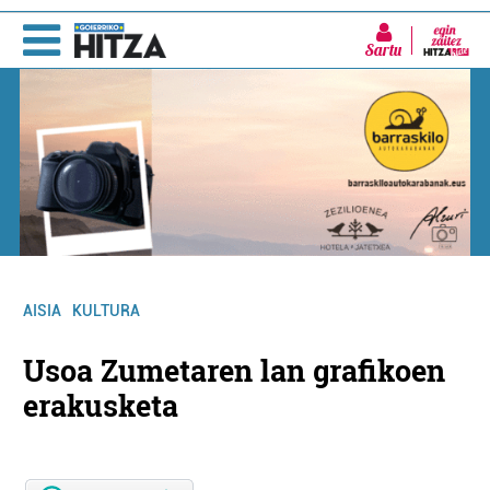
Sartu
AISIA
KULTURA
Usoa Zumetaren lan grafikoen
erakusketa