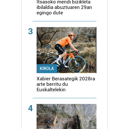
Itsasoko mendi bizikleta
ibilaldia abuztuaren 29an
egingo dute
3
KIROLA
Xabier Berasategik 2028ra
arte berritu du
Euskaltelekin
4