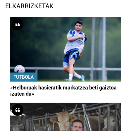
ELKARRIZKETAK
FUTBOLA
«Helburuak hasieratik markatzea beti gaiztoa
izaten da»