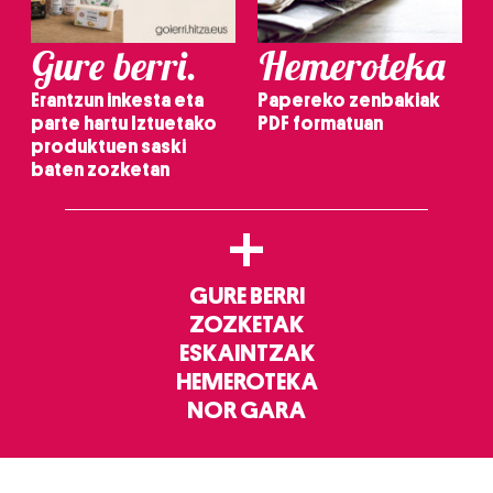
Gure berri.
Hemeroteka
Erantzun inkesta eta
Papereko zenbakiak
parte hartu Iztuetako
PDF formatuan
produktuen saski
baten zozketan
+
GURE BERRI
ZOZKETAK
ESKAINTZAK
HEMEROTEKA
NOR GARA