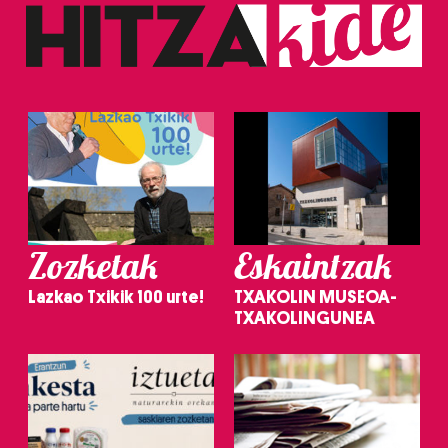
Zozketak
Eskaintzak
Lazkao Txikik 100 urte!
TXAKOLIN MUSEOA-
TXAKOLINGUNEA