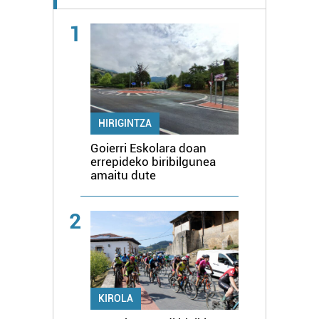
1
HIRIGINTZA
Goierri Eskolara doan
errepideko biribilgunea
amaitu dute
2
KIROLA