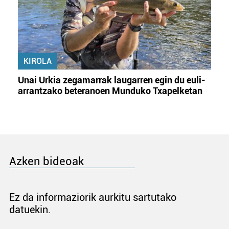
KIROLA
Unai Urkia zegamarrak laugarren egin du euli-
arrantzako beteranoen Munduko Txapelketan
Azken bideoak
Ez da informaziorik aurkitu sartutako
datuekin.