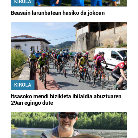
KIROLA
Beasain larunbatean hasiko da jokoan
KIROLA
Itsasoko mendi bizikleta ibilaldia abuztuaren
29an egingo dute