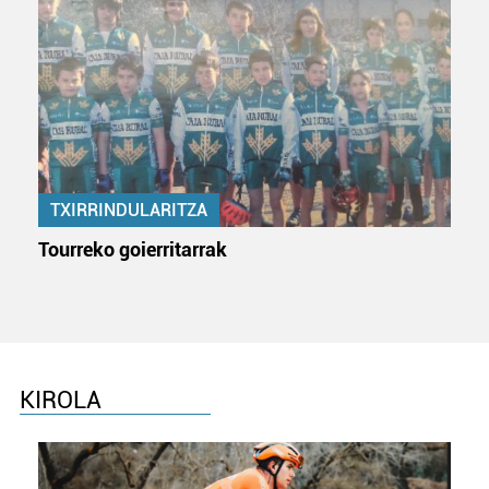
TXIRRINDULARITZA
Tourreko goierritarrak
KIROLA