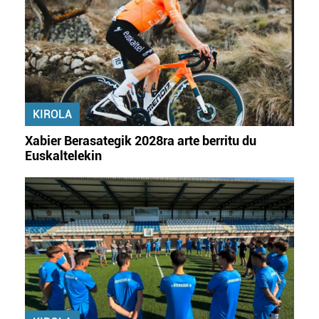
KIROLA
Xabier Berasategik 2028ra arte berritu du
Euskaltelekin