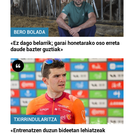
BERO BOLADA
«Ez dago belarrik; garai honetarako oso erreta
daude bazter guztiak»
TXIRRINDULARITZA
«Entrenatzen duzun bideetan lehiatzeak