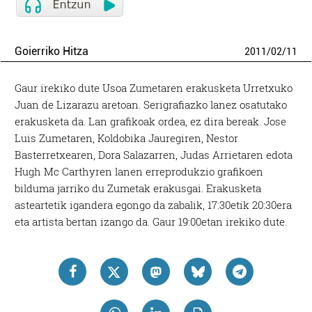
Goierriko Hitza
2011
/
02
/
11
Gaur irekiko dute Usoa Zumetaren erakusketa Urretxuko
Juan de Lizarazu aretoan. Serigrafiazko lanez osatutako
erakusketa da. Lan grafikoak ordea, ez dira bereak. Jose
Luis Zumetaren, Koldobika Jauregiren, Nestor
Basterretxearen, Dora Salazarren, Judas Arrietaren edota
Hugh Mc Carthyren lanen erreprodukzio grafikoen
bilduma jarriko du Zumetak erakusgai. Erakusketa
asteartetik igandera egongo da zabalik, 17:30etik 20:30era
eta artista bertan izango da. Gaur 19:00etan irekiko dute.