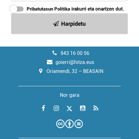
Pribatutasun Politika
irakurri eta onartzen dut.
Harpidetu
943 16 00 56
goierri@hitza.eus
Oriamendi, 32 – BEASAIN
Nor gara