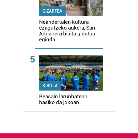
GIZARTEA
Neandertalen kultura
ezagutzeko aukera, San
Adrianera bisita gidatua
eginda
5
KIROLA
Beasain larunbatean
hasiko da jokoan