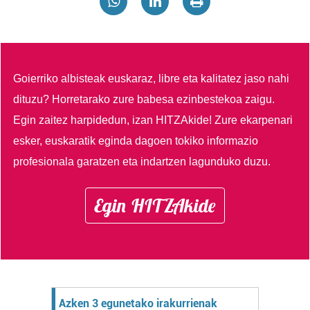
Goierriko albisteak euskaraz, libre eta kalitatez jaso nahi
dituzu?
Horretarako zure babesa ezinbestekoa zaigu.
Egin zaitez harpidedun, izan HITZAkide!
Zure ekarpenari
esker, euskaratik eginda dagoen tokiko informazio
profesionala garatzen eta indartzen lagunduko duzu.
Egin HITZAkide
Azken 3 egunetako irakurrienak