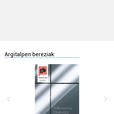
Argitalpen bereziak