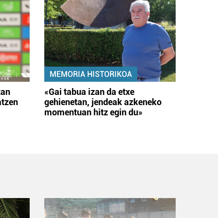
MEMORIA HISTORIKOA
tan
«Gai tabua izan da etxe
atzen
gehienetan, jendeak azkeneko
momentuan hitz egin du»