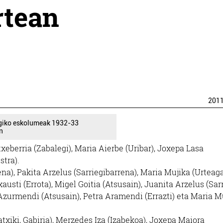
rtean
201
egiko eskolumeak 1932-33
n
xeberria (Zabalegi), Maria Aierbe (Uribar), Joxepa Lasa
stra).
a), Pakita Arzelus (Sarriegibarrena), Maria Mujika (Urteaga
usti (Errota), Migel Goitia (Atsusain), Juanita Arzelus (Sarr
o Azurmendi (Atsusain), Petra Aramendi (Errazti) eta Maria M
txiki, Gabiria), Merzedes Iza (Izabekoa), Joxepa Maiora