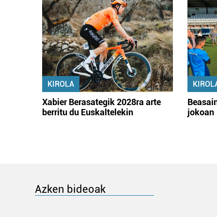
KIROLA
KIROL
Xabier Berasategik 2028ra arte
Beasain
berritu du Euskaltelekin
jokoan
Azken bideoak