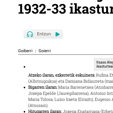
1932-33 ikastu
Goiberri
Goierri
Itsaso Al
ikasturtea
Atzeko ilaran, ezkerretik eskuinera:
Rufina Et
(Albitsugoikoa) eta Damiana Bidaurreta (mai
Bigarren ilaran:
Maria Barrenetxea (Atinbarren
Joxepa Epelde (Jauregibarrena), Antonio Intxa
Maria Tolosa, Luzio Iraeta (Errazti), Eugeni
(Atsusain).
Hirugarren ilaran:
Joxepa Enatarriaga (Erbeta