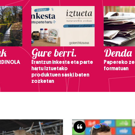
ak
Gure berri.
Denda
RDINOLA
Erantzun inkesta eta parte
Papereko ze
hartu Iztuetako
formatuan
produktuen saski baten
zozketan