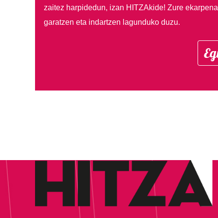
zaitez harpidedun, izan HITZAkide!
Zure ekarpenar
garatzen eta indartzen lagunduko duzu.
Eg