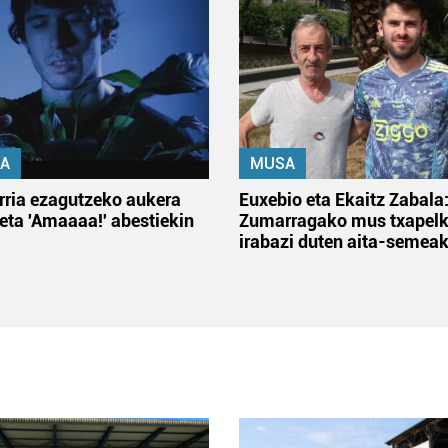
A
MUSA
rria ezagutzeko aukera
Euxebio eta Ekaitz Zabala
 eta 'Amaaaa!' abestiekin
Zumarragako mus txapelk
irabazi duten aita-semea