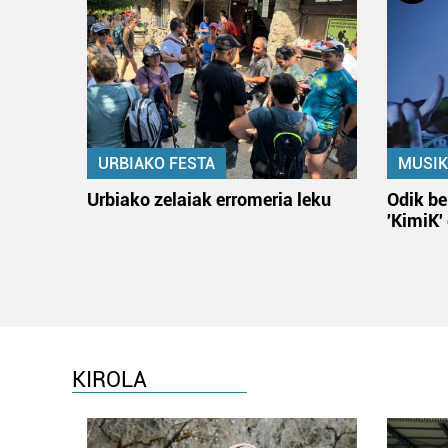
URBIAKO FESTA
MUSIK
Urbiako zelaiak erromeria leku
Odik be
'KimiK'
KIROLA