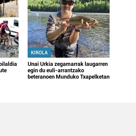
KIROLA
bilaldia
Unai Urkia zegamarrak laugarren
ute
egin du euli-arrantzako
beteranoen Munduko Txapelketan