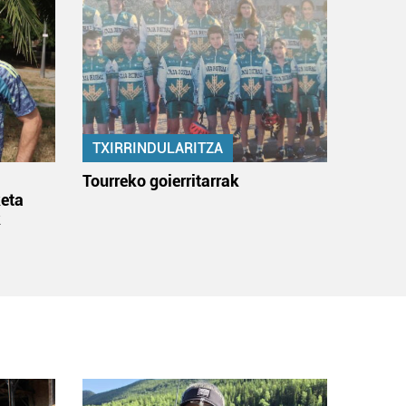
TXIRRINDULARITZA
:
Tourreko goierritarrak
eta
k