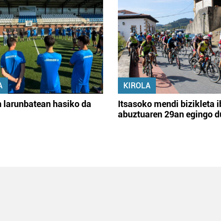
A
KIROLA
 larunbatean hasiko da
Itsasoko mendi bizikleta i
abuztuaren 29an egingo d