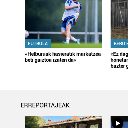
FUTBOLA
BERO 
«Helburuak hasieratik markatzea
«Ez dag
beti gaiztoa izaten da»
honetar
bazter 
ERREPORTAJEAK