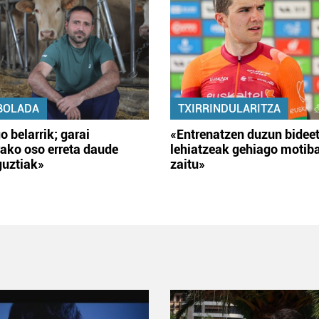
BOLADA
TXIRRINDULARITZA
o belarrik; garai
«Entrenatzen duzun bidee
ako oso erreta daude
lehiatzeak gehiago motib
guztiak»
zaitu»