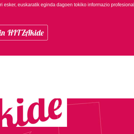
i esker, euskaratik eginda dagoen tokiko informazio profesiona
in HITZAkide