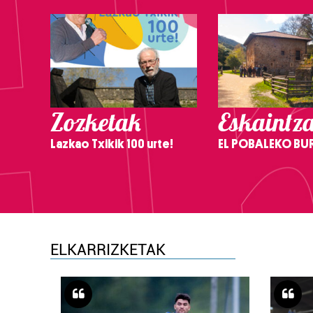
Zozketak
Eskaintz
Lazkao Txikik 100 urte!
EL POBALEKO BU
ELKARRIZKETAK