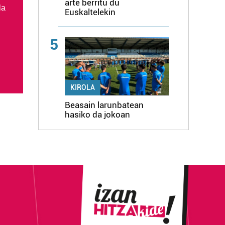
arte berritu du
la
Euskaltelekin
5
KIROLA
Beasain larunbatean
hasiko da jokoan