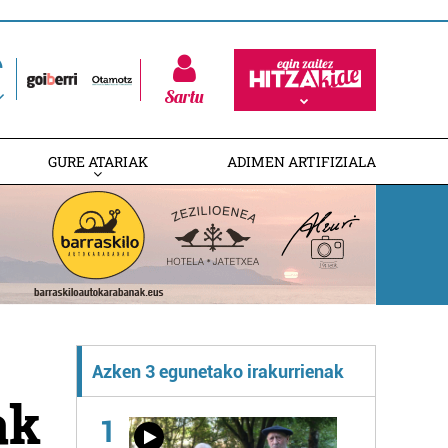
Sartu
GURE ATARIAK
ADIMEN ARTIFIZIALA
Azken 3 egunetako irakurrienak
ak
1