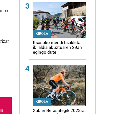
3
oxepa
KIROLA
rizar
Itsasoko mendi bizikleta
ibilaldia abuztuaren 29an
egingo dute
4
KIROLA
Xabier Berasategik 2028ra
in