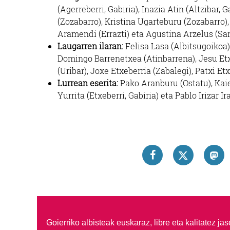
(Agerreberri, Gabiria), Inazia Atin (Altzibar, 
(Zozabarro), Kristina Ugarteburu (Zozabarro)
Aramendi (Errazti) eta Agustina Arzelus (Sar
Laugarren ilaran:
Felisa Lasa (Albitsugoikoa),
Domingo Barrenetxea (Atinbarrena), Jesu Etxe
(Uribar), Joxe Etxeberria (Zabalegi), Patxi Et
Lurrean eserita:
Pako Aranburu (Ostatu), Kaieta
Yurrita (Etxeberri, Gabiria) eta Pablo Irizar I
Goierriko albisteak euskaraz, libre eta kalitatez ja