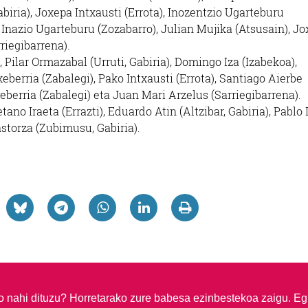
Gabiria), Joxepa Intxausti (Errota), Inozentzio Ugarteburu
, Inazio Ugarteburu (Zozabarro), Julian Mujika (Atsusain), J
riegibarrena).
 Pilar Ormazabal (Urruti, Gabiria), Domingo Iza (Izabekoa),
berria (Zabalegi), Pako Intxausti (Errota), Santiago Aierbe
xeberria (Zabalegi) eta Juan Mari Arzelus (Sarriegibarrena).
no Iraeta (Errazti), Eduardo Atin (Altzibar, Gabiria), Pablo I
rastorza (Zubimusu, Gabiria).
so nahi dituzu?
Horretarako zure babesa ezinbestekoa zaigu. Eg