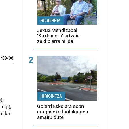
HILBERRIA
Jexux Mendizabal
'Kaxkagorri' artzain
zaldibiarra hil da
2
1
/
09
/
08
HIRIGINTZA
),
Goierri Eskolara doan
iegi),
errepideko biribilgunea
ujika
amaitu dute