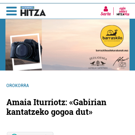
Sartu
OROKORRA
Amaia Iturriotz: «Gabirian
kantatzeko gogoa dut»