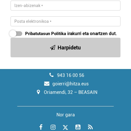
Pribatutasun Politika
irakurri eta onartzen dut.
Harpidetu
943 16 00 56
goierri@hitza.eus
Oriamendi, 32 – BEASAIN
Nor gara