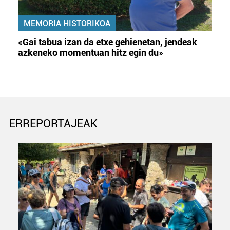
MEMORIA HISTORIKOA
«Gai tabua izan da etxe gehienetan, jendeak
azkeneko momentuan hitz egin du»
ERREPORTAJEAK