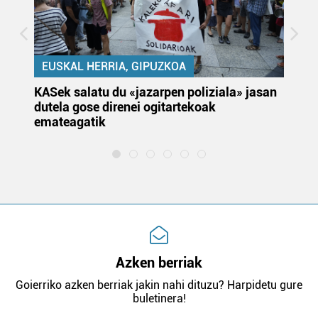
EUSKAL HERRIA, GIPUZKOA
KASek salatu du «jazarpen poliziala» jasan
Pa
dutela gose direnei ogitartekoak
da
emateagatik
«s
Azken berriak
Goierriko azken berriak jakin nahi dituzu? Harpidetu gure
buletinera!