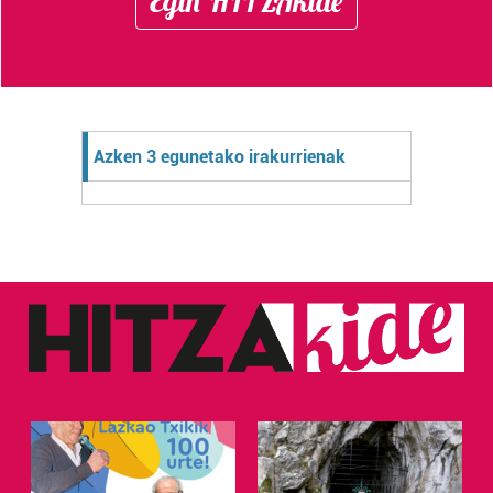
Egin HITZAkide
Azken 3 egunetako irakurrienak