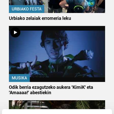
URBIAKO FESTA
Urbiako zelaiak erromeria leku
MUSIKA
Odik berria ezagutzeko aukera 'KimiK' eta
'Amaaaa!' abestiekin