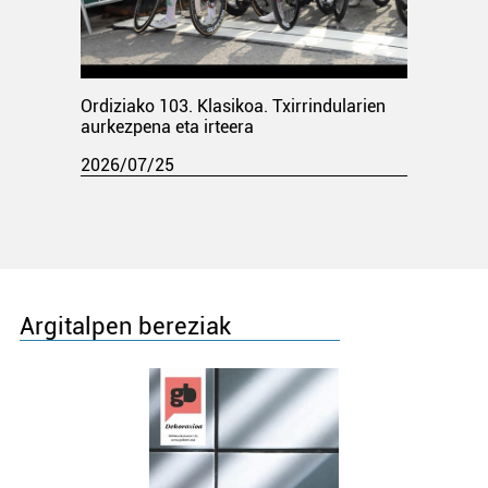
Ordiziako 103. Klasikoa. Txirrindularien
aurkezpena eta irteera
2026/07/25
Argitalpen bereziak