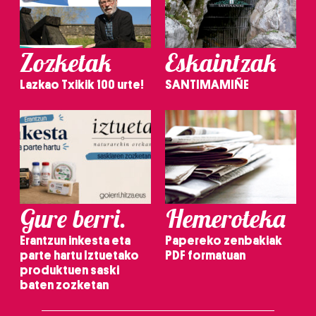
Zozketak
Eskaintzak
Lazkao Txikik 100 urte!
SANTIMAMIÑE
Gure berri.
Hemeroteka
Erantzun inkesta eta
Papereko zenbakiak
parte hartu Iztuetako
PDF formatuan
produktuen saski
baten zozketan