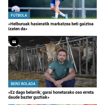
FUTBOLA
«Helburuak hasieratik markatzea beti gaiztoa
izaten da»
BERO BOLADA
«Ez dago belarrik; garai honetarako oso erreta
daude bazter guztiak»