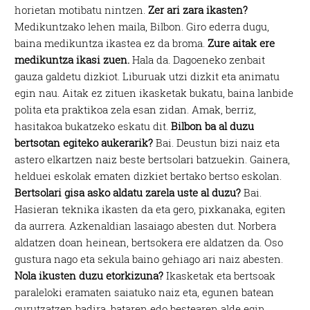
horietan motibatu nintzen.
Zer ari zara ikasten?
Medikuntzako lehen maila, Bilbon. Giro ederra dugu,
baina medikuntza ikastea ez da broma.
Zure aitak ere
medikuntza ikasi zuen.
Hala da. Dagoeneko zenbait
gauza galdetu dizkiot. Liburuak utzi dizkit eta animatu
egin nau. Aitak ez zituen ikasketak bukatu, baina lanbide
polita eta praktikoa zela esan zidan. Amak, berriz,
hasitakoa bukatzeko eskatu dit.
Bilbon ba al duzu
bertsotan egiteko aukerarik?
Bai. Deustun bizi naiz eta
astero elkartzen naiz beste bertsolari batzuekin. Gainera,
helduei eskolak ematen dizkiet bertako bertso eskolan.
Bertsolari gisa asko aldatu zarela uste al duzu?
Bai.
Hasieran teknika ikasten da eta gero, pixkanaka, egiten
da aurrera. Azkenaldian lasaiago abesten dut. Norbera
aldatzen doan heinean, bertsokera ere aldatzen da. Oso
gustura nago eta sekula baino gehiago ari naiz abesten.
Nola ikusten duzu etorkizuna?
Ikasketak eta bertsoak
paraleloki eramaten saiatuko naiz eta, egunen batean
gurutzatzen badira, bataren edo bestearen alde egin