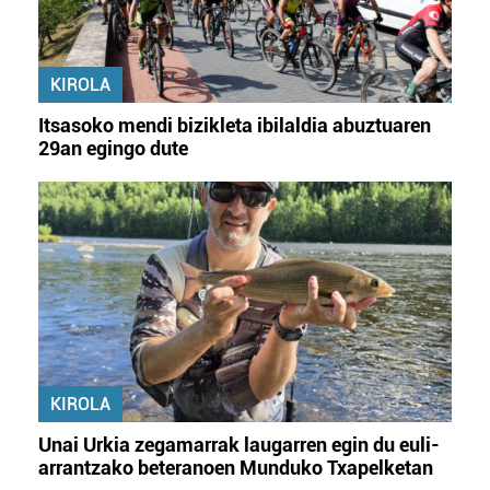
KIROLA
Itsasoko mendi bizikleta ibilaldia abuztuaren
29an egingo dute
KIROLA
Unai Urkia zegamarrak laugarren egin du euli-
arrantzako beteranoen Munduko Txapelketan