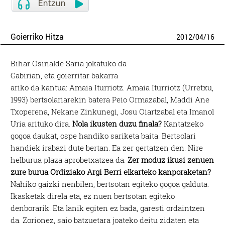
Goierriko Hitza
2012
/
04
/
16
Bihar Osinalde Saria jokatuko da
Gabirian, eta goierritar bakarra
ariko da kantua: Amaia Iturriotz. Amaia Iturriotz (Urretxu,
1993) bertsolariarekin batera Peio Ormazabal, Maddi Ane
Txoperena, Nekane Zinkunegi, Josu Oiartzabal eta Imanol
Uria arituko dira.
Nola ikusten duzu finala?
Kantatzeko
gogoa daukat, ospe handiko sariketa baita. Bertsolari
handiek irabazi dute bertan. Ea zer gertatzen den. Nire
helburua plaza aprobetxatzea da.
Zer moduz ikusi zenuen
zure burua Ordiziako Argi Berri elkarteko kanporaketan?
Nahiko gaizki nenbilen, bertsotan egiteko gogoa galduta.
Ikasketak direla eta, ez nuen bertsotan egiteko
denborarik. Eta lanik egiten ez bada, garesti ordaintzen
da. Zorionez, saio batzuetara joateko deitu zidaten eta