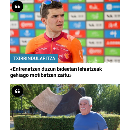
TXIRRINDULARITZA
«Entrenatzen duzun bideetan lehiatzeak
gehiago motibatzen zaitu»