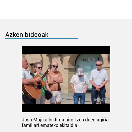
Azken bideoak
Josu Mujika biktima aitortzen duen agiria
familiari emateko ekitaldia