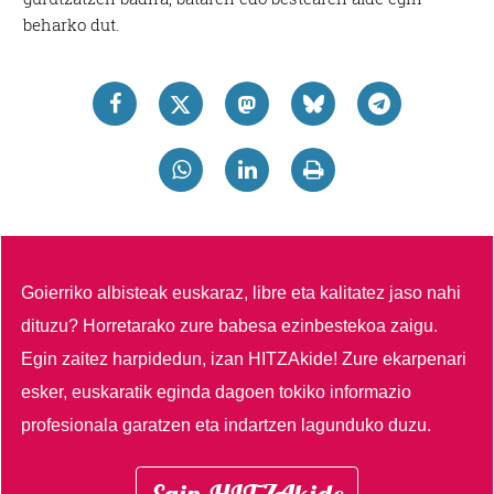
beharko dut.
Goierriko albisteak euskaraz, libre eta kalitatez jaso nahi
dituzu?
Horretarako zure babesa ezinbestekoa zaigu.
Egin zaitez harpidedun, izan HITZAkide!
Zure ekarpenari
esker, euskaratik eginda dagoen tokiko informazio
profesionala garatzen eta indartzen lagunduko duzu.