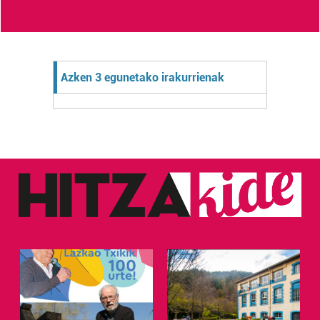
Azken 3 egunetako irakurrienak