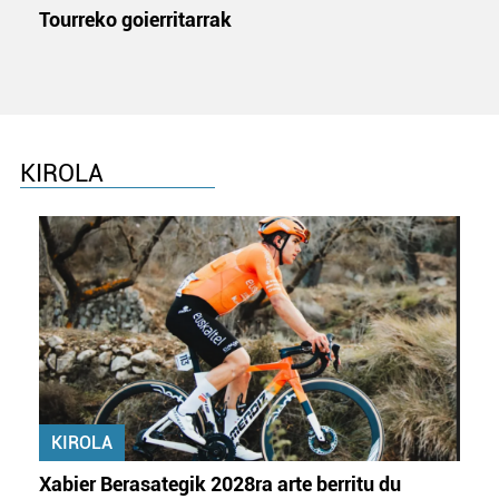
Tourreko goierritarrak
KIROLA
KIROLA
Xabier Berasategik 2028ra arte berritu du