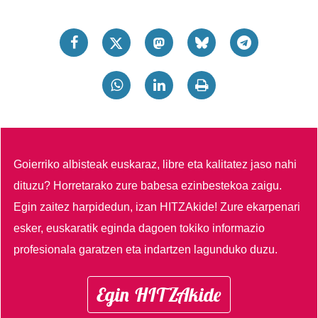
Goierriko albisteak euskaraz, libre eta kalitatez jaso nahi
dituzu?
Horretarako zure babesa ezinbestekoa zaigu.
Egin zaitez harpidedun, izan HITZAkide!
Zure ekarpenari
esker, euskaratik eginda dagoen tokiko informazio
profesionala garatzen eta indartzen lagunduko duzu.
Egin HITZAkide