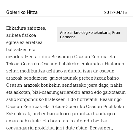
Goierriko Hitza
2012
/
04
/
16
Elikadura zaintzea,
Anzizar kiroldegiko teknikaria, Fran
ariketa fisikoa
Carmona.
egitea,ez erretzea…
bultzatzen eta
gizarteratzen ari dira Beasaingo Osasun Zentroa eta
Tolosa-Goierriko Osasun Publikoko erakundea. Historian
zehar, medikuntza gehiago arduratu izan da osasun
arazoak sendatzeaz, gaixotasunak prebenitzeaz baino.
Osasun arazoak botikekin sendatzeko joera dago, nahiz
eta askotan, bizi-osasungarriarekin arazo edo gaixotasun
asko konponduko liratekeen. Ildo horretatik, Beasaingo
Osasun Zentroak eta Tolosa-Goierriko Osasun Publikoko
Eskualdeak, prebentzio arloari garrantzia handiagoa
eman nahi diote, eta horretarako, Agindu bizitza
osasungarria proiektua jarri dute abian. Beasainen,