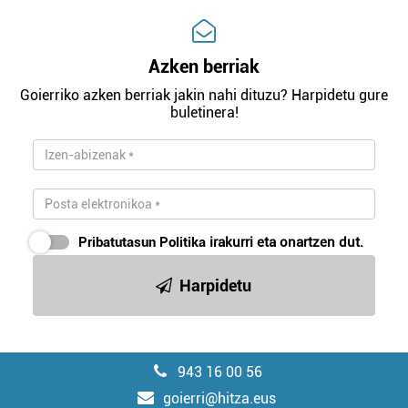
Azken berriak
Goierriko azken berriak jakin nahi dituzu? Harpidetu gure
buletinera!
Pribatutasun Politika
irakurri eta onartzen dut.
Harpidetu
943 16 00 56
goierri@hitza.eus