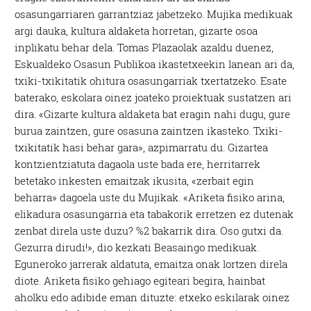
osasungarriaren garrantziaz jabetzeko. Mujika medikuak
argi dauka, kultura aldaketa horretan, gizarte osoa
inplikatu behar dela. Tomas Plazaolak azaldu duenez,
Eskualdeko Osasun Publikoa ikastetxeekin lanean ari da,
txiki-txikitatik ohitura osasungarriak txertatzeko. Esate
baterako, eskolara oinez joateko proiektuak sustatzen ari
dira. «Gizarte kultura aldaketa bat eragin nahi dugu, gure
burua zaintzen, gure osasuna zaintzen ikasteko. Txiki-
txikitatik hasi behar gara», azpimarratu du. Gizartea
kontzientziatuta dagaola uste bada ere, herritarrek
betetako inkesten emaitzak ikusita, «zerbait egin
beharra» dagoela uste du Mujikak. «Ariketa fisiko arina,
elikadura osasungarria eta tabakorik erretzen ez dutenak
zenbat direla uste duzu? %2 bakarrik dira. Oso gutxi da.
Gezurra dirudi!», dio kezkati Beasaingo medikuak.
Eguneroko jarrerak aldatuta, emaitza onak lortzen direla
diote. Ariketa fisiko gehiago egiteari begira, hainbat
aholku edo adibide eman dituzte: etxeko eskilarak oinez