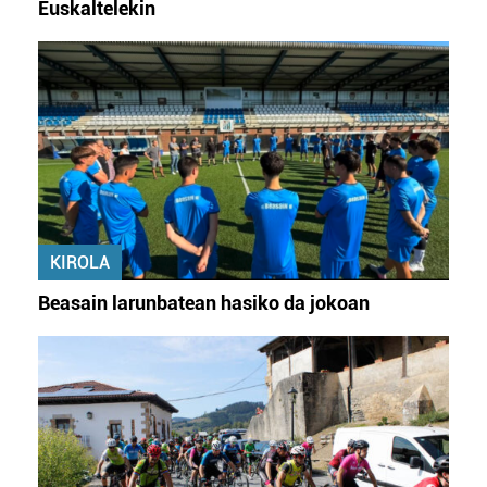
Euskaltelekin
KIROLA
Beasain larunbatean hasiko da jokoan