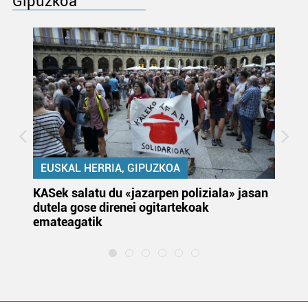
Gipuzkoa
EUSKAL HERRIA, GIPUZKOA
KASek salatu du «jazarpen poliziala» jasan
Pa
dutela gose direnei ogitartekoak
da
emateagatik
«s