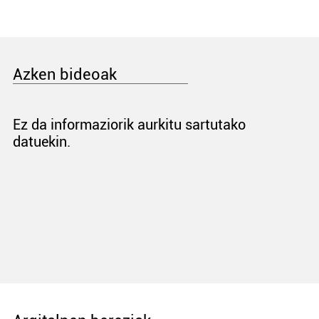
Azken bideoak
Ez da informaziorik aurkitu sartutako
datuekin.