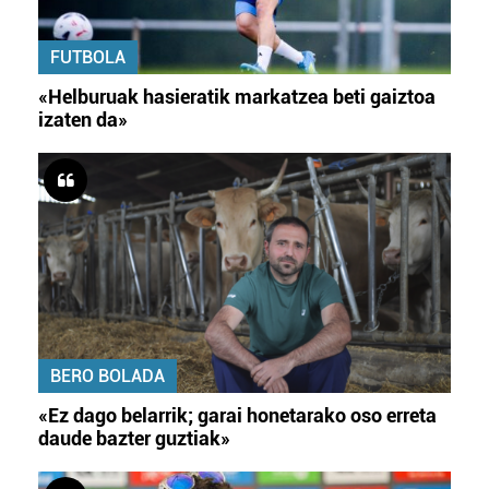
FUTBOLA
«Helburuak hasieratik markatzea beti gaiztoa
izaten da»
BERO BOLADA
«Ez dago belarrik; garai honetarako oso erreta
daude bazter guztiak»