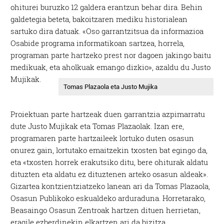
ohiturei buruzko 12 galdera erantzun behar dira. Behin
galdetegia beteta, bakoitzaren mediku historialean
sartuko dira datuak. «Oso garrantzitsua da informazioa
Osabide programa informatikoan sartzea, horrela,
programan parte hartzeko prest nor dagoen jakingo baitu
medikuak, eta aholkuak emango dizkio», azaldu du Justo
Mujikak.
Tomas Plazaola eta Justo Mujika
Proiektuan parte hartzeak duen garrantzia azpimarratu
dute Justo Mujikak eta Tomas Plazaolak. Izan ere,
programaren parte hartzaileek lortuko duten osasun
onurez gain, lortutako emaitzekin txosten bat egingo da,
eta «txosten horrek erakutsiko ditu, bere ohiturak aldatu
dituzten eta aldatu ez dituztenen arteko osasun aldeak».
Gizartea kontzientziatzeko lanean ari da Tomas Plazaola,
Osasun Publikoko eskualdeko arduraduna. Horretarako,
Beasaingo Osasun Zentroak hartzen dituen herrietan,
eragile ezberdinekin elkartzen ari da bizitza