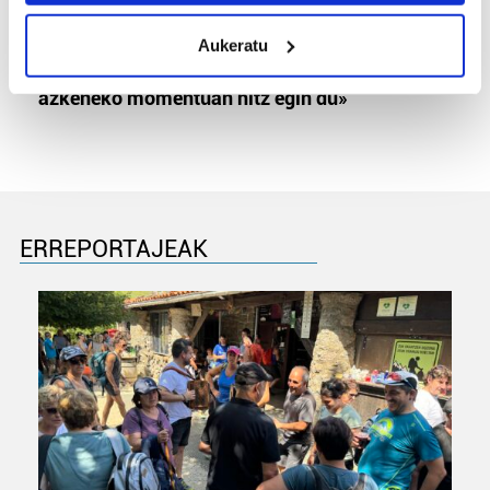
meters
MEMORIA HISTORIKOA
Aukeratu
Identify your device by actively scanning it for
«Gai tabua izan da etxe gehienetan, jendeak
specific characteristics (fingerprinting)
azkeneko momentuan hitz egin du»
Find out more about how your personal data is processed
and set your preferences in the
details section
.
Guk eta gure bazkideek zure datu pertsonalak
prozesatzen ditugu, zure IP zenbakia, besteak beste,
teknologia erabiliz, cookieak adibidez, iragarki eta eduki
ERREPORTAJEAK
pertsonalizatuak eskaintzeko, iragarkiak eta edukia
neurtzeko, jendeari buruzko informazioa biltzeko eta
produktuak garatzeko. Zure datuak nork eta zertarako
erabiltzen dituen hauta dezakezu.
Bazkide batzuek ez dizute baimenik eskatzen, eta beren
interes komertzial legitimoetan babesten dira. Ikusi gure
bazkideen zerrenda, beren ustez zein helburutarako
duten interes legitimoa eta horren aurka nola egin