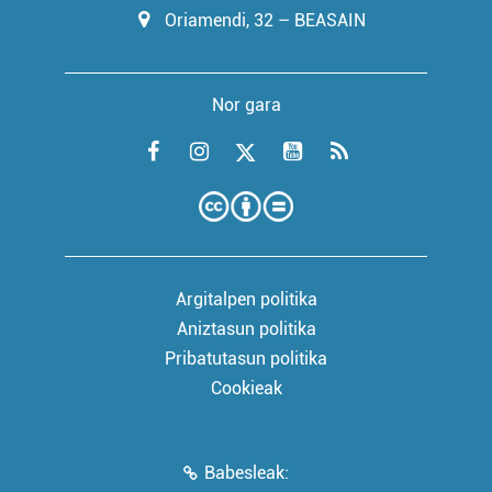
Oriamendi, 32 – BEASAIN
Nor gara
Argitalpen politika
Aniztasun politika
Pribatutasun politika
Cookieak
Babesleak: