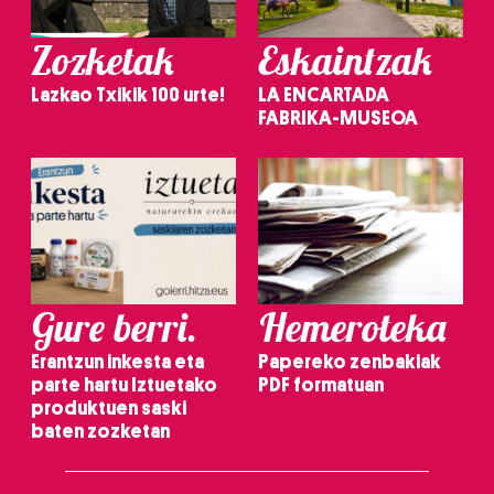
Zozketak
Eskaintzak
Lazkao Txikik 100 urte!
LA ENCARTADA
FABRIKA-MUSEOA
Gure berri.
Hemeroteka
Erantzun inkesta eta
Papereko zenbakiak
parte hartu Iztuetako
PDF formatuan
produktuen saski
baten zozketan