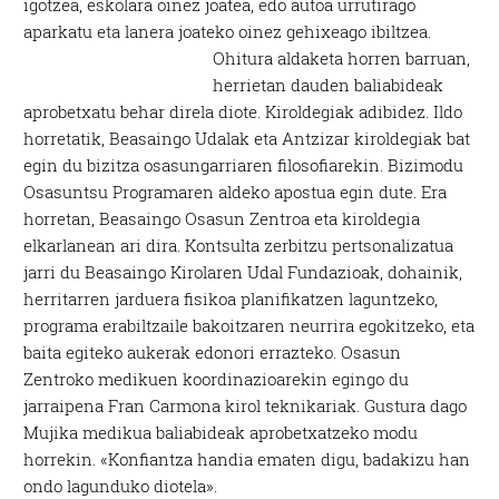
igotzea, eskolara oinez joatea, edo autoa urrutirago
aparkatu eta lanera joateko oinez gehixeago ibiltzea.
Ohitura aldaketa horren barruan,
herrietan dauden baliabideak
aprobetxatu behar direla diote. Kiroldegiak adibidez. Ildo
horretatik, Beasaingo Udalak eta Antzizar kiroldegiak bat
egin du bizitza osasungarriaren filosofiarekin. Bizimodu
Osasuntsu Programaren aldeko apostua egin dute. Era
horretan, Beasaingo Osasun Zentroa eta kiroldegia
elkarlanean ari dira. Kontsulta zerbitzu pertsonalizatua
jarri du Beasaingo Kirolaren Udal Fundazioak, dohainik,
herritarren jarduera fisikoa planifikatzen laguntzeko,
programa erabiltzaile bakoitzaren neurrira egokitzeko, eta
baita egiteko aukerak edonori errazteko. Osasun
Zentroko medikuen koordinazioarekin egingo du
jarraipena Fran Carmona kirol teknikariak. Gustura dago
Mujika medikua baliabideak aprobetxatzeko modu
horrekin. «Konfiantza handia ematen digu, badakizu han
ondo lagunduko diotela».