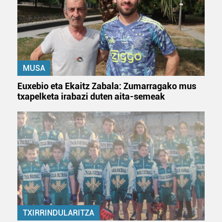
MUSA
Euxebio eta Ekaitz Zabala: Zumarragako mus
txapelketa irabazi duten aita-semeak
TXIRRINDULARITZA