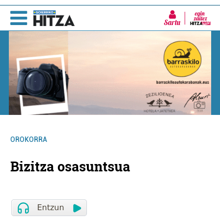
Sartu
OROKORRA
Bizitza osasuntsua