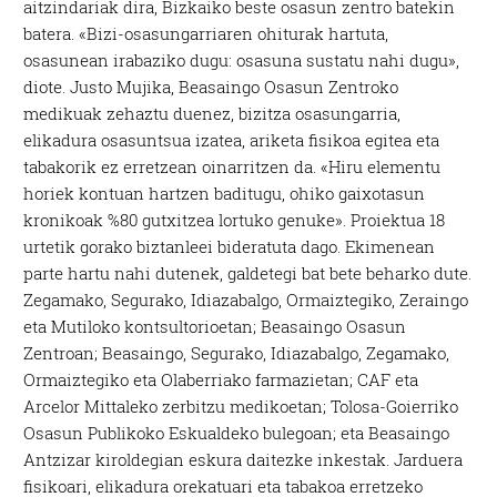
aitzindariak dira, Bizkaiko beste osasun zentro batekin
batera. «Bizi-osasungarriaren ohiturak hartuta,
osasunean irabaziko dugu: osasuna sustatu nahi dugu»,
diote. Justo Mujika, Beasaingo Osasun Zentroko
medikuak zehaztu duenez, bizitza osasungarria,
elikadura osasuntsua izatea, ariketa fisikoa egitea eta
tabakorik ez erretzean oinarritzen da. «Hiru elementu
horiek kontuan hartzen baditugu, ohiko gaixotasun
kronikoak %80 gutxitzea lortuko genuke». Proiektua 18
urtetik gorako biztanleei bideratuta dago. Ekimenean
parte hartu nahi dutenek, galdetegi bat bete beharko dute.
Zegamako, Segurako, Idiazabalgo, Ormaiztegiko, Zeraingo
eta Mutiloko kontsultorioetan; Beasaingo Osasun
Zentroan; Beasaingo, Segurako, Idiazabalgo, Zegamako,
Ormaiztegiko eta Olaberriako farmazietan; CAF eta
Arcelor Mittaleko zerbitzu medikoetan; Tolosa-Goierriko
Osasun Publikoko Eskualdeko bulegoan; eta Beasaingo
Antzizar kiroldegian eskura daitezke inkestak. Jarduera
fisikoari, elikadura orekatuari eta tabakoa erretzeko