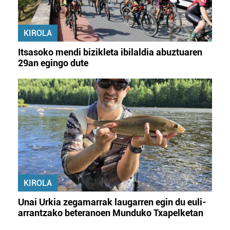
KIROLA
Itsasoko mendi bizikleta ibilaldia abuztuaren
29an egingo dute
KIROLA
Unai Urkia zegamarrak laugarren egin du euli-
arrantzako beteranoen Munduko Txapelketan