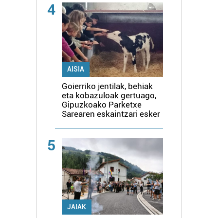
4
AISIA
Goierriko jentilak, behiak
eta kobazuloak gertuago,
Gipuzkoako Parketxe
Sarearen eskaintzari esker
5
JAIAK