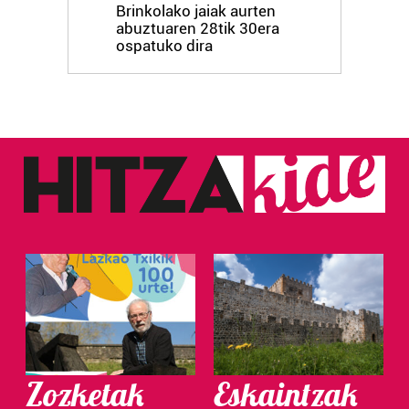
Brinkolako jaiak aurten
abuztuaren 28tik 30era
ospatuko dira
Zozketak
Eskaintzak