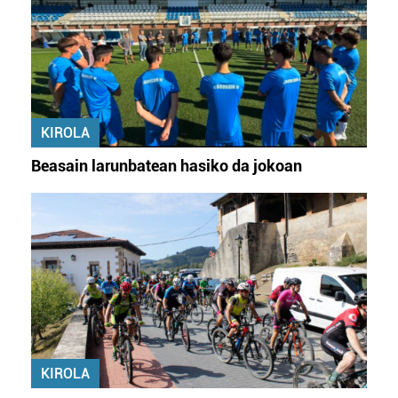
KIROLA
Beasain larunbatean hasiko da jokoan
KIROLA