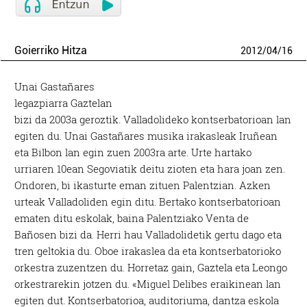
Goierriko Hitza
2012
/
04
/
16
Unai Gastañares
legazpiarra Gaztelan
bizi da 2003a geroztik. Valladolideko kontserbatorioan lan
egiten du. Unai Gastañares musika irakasleak Iruñean
eta Bilbon lan egin zuen 2003ra arte. Urte hartako
urriaren 10ean Segoviatik deitu zioten eta hara joan zen.
Ondoren, bi ikasturte eman zituen Palentzian. Azken
urteak Valladoliden egin ditu. Bertako kontserbatorioan
ematen ditu eskolak, baina Palentziako Venta de
Bañosen bizi da. Herri hau Valladolidetik gertu dago eta
tren geltokia du. Oboe irakaslea da eta kontserbatorioko
orkestra zuzentzen du. Horretaz gain, Gaztela eta Leongo
orkestrarekin jotzen du. «Miguel Delibes eraikinean lan
egiten dut. Kontserbatorioa, auditoriuma, dantza eskola