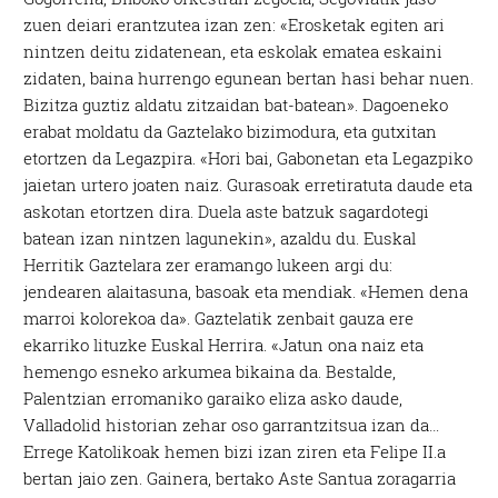
zuen deiari erantzutea izan zen: «Erosketak egiten ari
nintzen deitu zidatenean, eta eskolak ematea eskaini
zidaten, baina hurrengo egunean bertan hasi behar nuen.
Bizitza guztiz aldatu zitzaidan bat-batean». Dagoeneko
erabat moldatu da Gaztelako bizimodura, eta gutxitan
etortzen da Legazpira. «Hori bai, Gabonetan eta Legazpiko
jaietan urtero joaten naiz. Gurasoak erretiratuta daude eta
askotan etortzen dira. Duela aste batzuk sagardotegi
batean izan nintzen lagunekin», azaldu du. Euskal
Herritik Gaztelara zer eramango lukeen argi du:
jendearen alaitasuna, basoak eta mendiak. «Hemen dena
marroi kolorekoa da». Gaztelatik zenbait gauza ere
ekarriko lituzke Euskal Herrira. «Jatun ona naiz eta
hemengo esneko arkumea bikaina da. Bestalde,
Palentzian erromaniko garaiko eliza asko daude,
Valladolid historian zehar oso garrantzitsua izan da…
Errege Katolikoak hemen bizi izan ziren eta Felipe II.a
bertan jaio zen. Gainera, bertako Aste Santua zoragarria