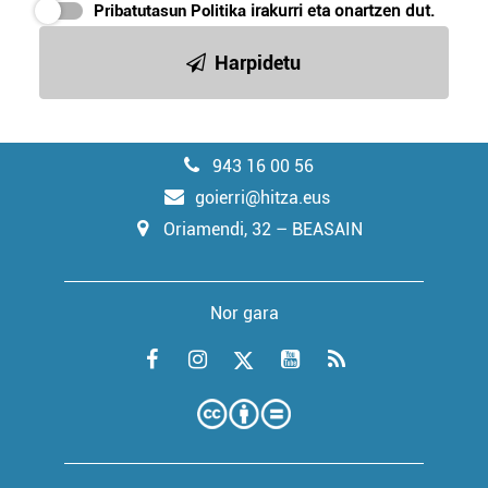
Pribatutasun Politika
irakurri eta onartzen dut.
Harpidetu
943 16 00 56
goierri@hitza.eus
Oriamendi, 32 – BEASAIN
Nor gara