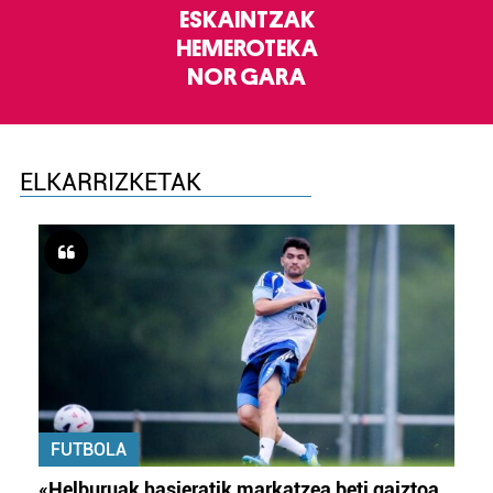
ESKAINTZAK
HEMEROTEKA
NOR GARA
ELKARRIZKETAK
FUTBOLA
«Helburuak hasieratik markatzea beti gaiztoa