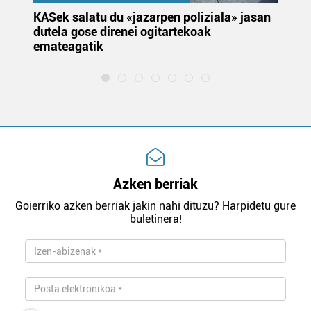
KASek salatu du «jazarpen poliziala» jasan
Pa
dutela gose direnei ogitartekoak
da
emateagatik
«s
Azken berriak
Goierriko azken berriak jakin nahi dituzu? Harpidetu gure
buletinera!