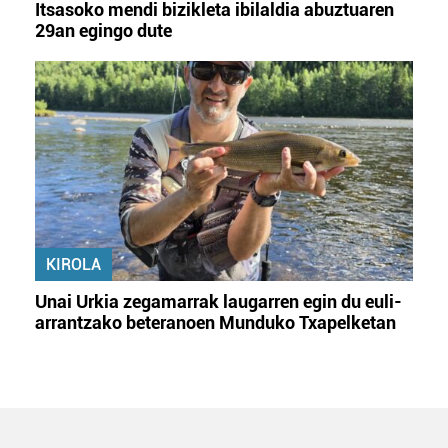
Itsasoko mendi bizikleta ibilaldia abuztuaren
29an egingo dute
KIROLA
Unai Urkia zegamarrak laugarren egin du euli-
arrantzako beteranoen Munduko Txapelketan