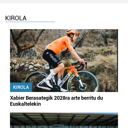
KIROLA
KIROLA
Xabier Berasategik 2028ra arte berritu du
Euskaltelekin