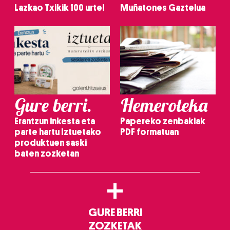
Lazkao Txikik 100 urte!
Muñatones Gaztelua
Gure berri.
Hemeroteka
Erantzun inkesta eta
Papereko zenbakiak
parte hartu Iztuetako
PDF formatuan
produktuen saski
baten zozketan
+
GURE BERRI
ZOZKETAK