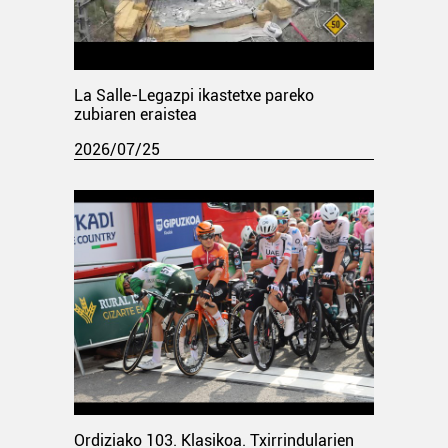
La Salle-Legazpi ikastetxe pareko
zubiaren eraistea
2026/07/25
Ordiziako 103. Klasikoa. Txirrindularien