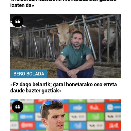
izaten da»
BERO BOLADA
«Ez dago belarrik; garai honetarako oso erreta
daude bazter guztiak»