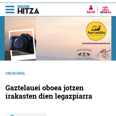
Sartu
OROKORRA
Gaztelauei oboea jotzen
irakasten dien legazpiarra