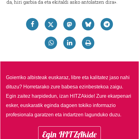
da, hiri garbia da eta ekitaldi asko antolatzen dira».
Goierriko albisteak euskaraz, libre eta kalitatez jaso nahi
dituzu?
Horretarako zure babesa ezinbestekoa zaigu.
Egin zaitez harpidedun, izan HITZAkide!
Zure ekarpenari
esker, euskaratik eginda dagoen tokiko informazio
profesionala garatzen eta indartzen lagunduko duzu.
Egin HITZAkide