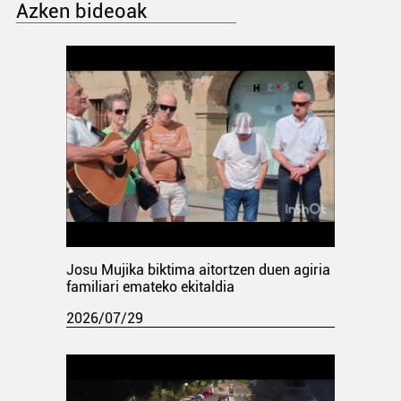
Azken bideoak
Josu Mujika biktima aitortzen duen agiria
familiari emateko ekitaldia
2026/07/29