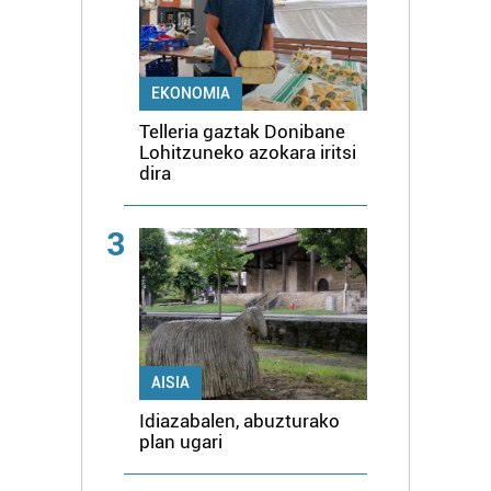
EKONOMIA
Telleria gaztak Donibane
Lohitzuneko azokara iritsi
dira
3
AISIA
Idiazabalen, abuzturako
plan ugari