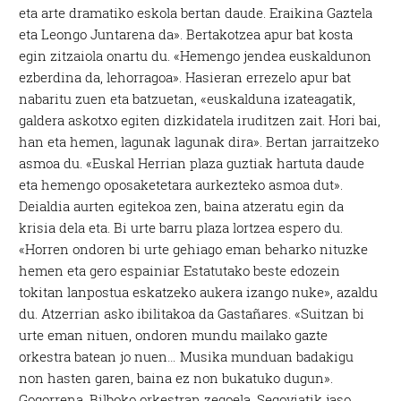
eta arte dramatiko eskola bertan daude. Eraikina Gaztela
eta Leongo Juntarena da». Bertakotzea apur bat kosta
egin zitzaiola onartu du. «Hemengo jendea euskaldunon
ezberdina da, lehorragoa». Hasieran errezelo apur bat
nabaritu zuen eta batzuetan, «euskalduna izateagatik,
galdera askotxo egiten dizkidatela iruditzen zait. Hori bai,
han eta hemen, lagunak lagunak dira». Bertan jarraitzeko
asmoa du. «Euskal Herrian plaza guztiak hartuta daude
eta hemengo oposaketetara aurkezteko asmoa dut».
Deialdia aurten egitekoa zen, baina atzeratu egin da
krisia dela eta. Bi urte barru plaza lortzea espero du.
«Horren ondoren bi urte gehiago eman beharko nituzke
hemen eta gero espainiar Estatutako beste edozein
tokitan lanpostua eskatzeko aukera izango nuke», azaldu
du. Atzerrian asko ibilitakoa da Gastañares. «Suitzan bi
urte eman nituen, ondoren mundu mailako gazte
orkestra batean jo nuen… Musika munduan badakigu
non hasten garen, baina ez non bukatuko dugun».
Gogorrena, Bilboko orkestran zegoela, Segoviatik jaso