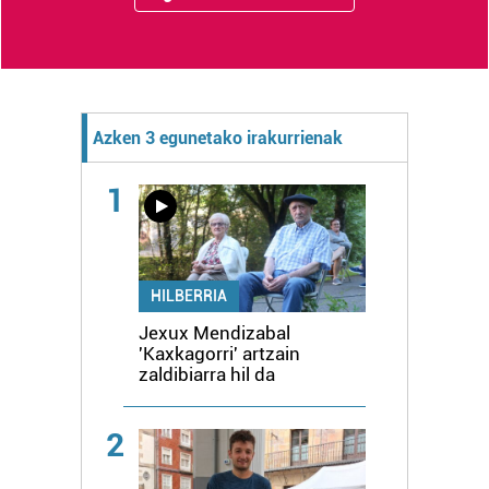
Azken 3 egunetako irakurrienak
1
HILBERRIA
Jexux Mendizabal
'Kaxkagorri' artzain
zaldibiarra hil da
2