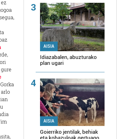
 ez
3
gogoa
segua,
ta
abaz
AISIA
a
rde,
Idiazabalen, abuzturako
ori
plan ugari
 gure
e
4
 Gorka
 arlo
dian
su
ndia
Jim
AISIA
Goierriko jentilak, behiak
sita,
eta kobazuloak gertuago,