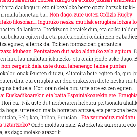
eharra daukagu ni eta ni bezalako beste gazte batzuk txiki-
gun maila honetan ba…
Non dago, zure ustez, Ordizia Rugby
iteko filosofian… Inguruko neska-mutilak errugbira lotzea lo
sten da lanketa. Etorkizuna beraiek dira, eta goiko talder
irua bukatu egiten da, eta profesionalei ordaintzen ez badiez
za eginez, alferrik da. Txikien formazioari garrantzia
zazu klubean. Pentsatzen dut asko aldatuko zela egitura.
B
n hiru lau mailatan jokatzeko, eta orain jende asko dago. 
 hori zergatik dela uste duzu, lehenengo taldea puntan
kalari onak ikusten dituzu, Altamira bete egiten da, giro ja
joaten dira, eta errugbia zer den erakusten diete neska-muti
gina baduela. Hori orain dela hiru urte arte ez zen egiten.
 bai Euskadikoarekin eta baita Espainiakoarekin ere. Errugbi
.
Hori bai. Nik uste dut norberaren helburu pertsonala ahalik
a hogei urterekin maila horretan aritzea, eta pertsona beza
antzian, Belg¡kan, Italian, Errusian…
Eta zer moduz moldatu 
a uztartzeko?
Ondo moldatu naiz. Azterketak aurreratu edo
, ez dago inolako arazorik.