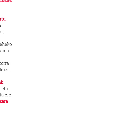
rtu
a
u,
eheko
Baina
torra
koei.
ak
 eta
la ere
zara