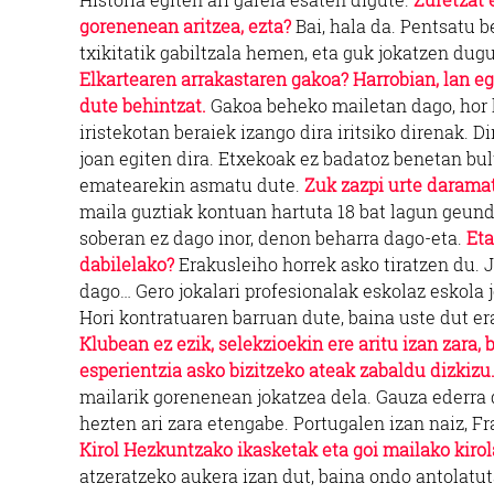
gorenenean aritzea, ezta?
Bai, hala da. Pentsatu b
txikitatik gabiltzala hemen, eta guk jokatzen du
Elkartearen arrakastaren gakoa? Harrobian, lan eg
dute behintzat.
Gakoa beheko mailetan dago, hor ha
iristekotan beraiek izango dira iritsiko direnak. D
joan egiten dira. Etxekoak ez badatoz benetan bult
ematearekin asmatu dute.
Zuk zazpi urte daramat
maila guztiak kontuan hartuta 18 bat lagun geunde
soberan ez dago inor, denon beharra dago-eta.
Eta
dabilelako?
Erakusleiho horrek asko tiratzen du. Jo
dago… Gero jokalari profesionalak eskolaz eskola 
Hori kontratuaren barruan dute, baina uste dut era
Klubean ez ezik, selekzioekin ere aritu izan zara,
esperientzia asko bizitzeko ateak zabaldu dizkizu
mailarik gorenenean jokatzea dela. Gauza ederra d
hezten ari zara etengabe. Portugalen izan naiz, Fr
Kirol Hezkuntzako ikasketak eta goi mailako kirol
atzeratzeko aukera izan dut, baina ondo antolatuta