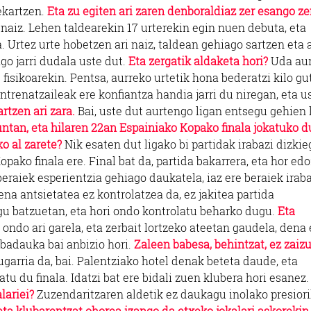
ekartzen.
Eta zu egiten ari zaren denboraldiaz zer esango z
naiz. Lehen taldearekin 17 urterekin egin nuen debuta, eta
 Urtez urte hobetzen ari naiz, taldean gehiago sartzen eta 
ago jarri dudala uste dut.
Eta zergatik aldaketa hori?
Uda aur
fisikoarekin. Pentsa, aurreko urtetik hona bederatzi kilo gu
Entrenatzaileak ere konfiantza handia jarri du niregan, eta u
rtzen ari zara.
Bai, uste dut aurtengo ligan entsegu gehien 
ntan, eta hilaren 22an Espainiako Kopako finala jokatuko 
o al zarete?
Nik esaten dut ligako bi partidak irabazi dizkie
opako finala ere. Final bat da, partida bakarrera, eta hor ed
beraiek esperientzia gehiago daukatela, iaz ere beraiek irab
na antsietatea ez kontrolatzea da, ez jakitea partida
ugu batzuetan, eta hori ondo kontrolatu beharko dugu.
Eta
 ondo ari garela, eta zerbait lortzeko ateetan gaudela, den
badauka bai anbizio hori.
Zaleen babesa, behintzat, ez zaiz
ugarria da, bai. Palentziako hotel denak beteta daude, eta
tu du finala. Idatzi bat ere bidali zuen klubera hori esanez
lariei?
Zuzendaritzaren aldetik ez daukagu inolako presiori
eta klubarentzat ohorea izango da etxeko jokalari askorekin