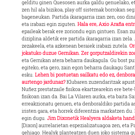
gelditu ginen Quesosen aurka galdu genuelako, eta
zen hil ala bizikoa, play off sistemak borrokan s
bageneukan. Partida ikaragarria izan zen, oso di
eta irabazi egin ziguten.
Hala ere, Axio Araña ent
epaileak berak ere zoriondu egin gintuen. Esan zue
diziplina aldetik ere partida ikaragarria izan zela
zezakeela, eta azkenean beraiek irabazi zutela.
Or
jokatuko duzue Gernikan. Zer gorputzaldirekin zo
eta Gernikan atera beharra daukagula. Gu bost pun
egiteko, eta gero, zain egon beharra daukagu Santb
esku.
Lehen bi postuetan sailkatu edo ez, denbor
aurtengo jardunaz?
Klubaren zuzendaritzak apustu
Nuñez prestatzaile fisikoa ekartzearekin ere bete
fisikoan izan da. Bai La Vilaren aurka, eta baita
erreakzionatu genuen, eta denboraldiko partida a
iristen gara, eta horrek diferentzia markatzen du
egin dugu.
Jim Dixonetik Healyera aldaketa hand
[Dixon] aurrelarietan espezializatuagoa zen, eta P
gehiago. Healyk planteatzen duen joko sistema gu