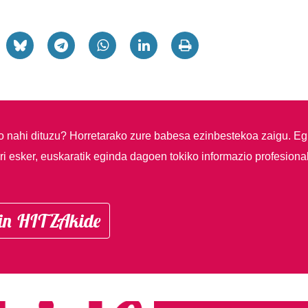
so nahi dituzu?
Horretarako zure babesa ezinbestekoa zaigu. Eg
i esker, euskaratik eginda dagoen tokiko informazio profesiona
in HITZAkide