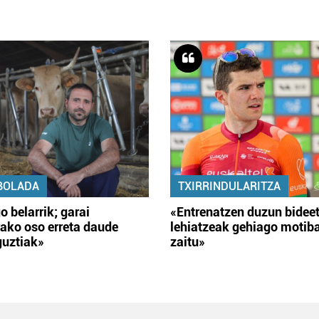
BOLADA
TXIRRINDULARITZA
o belarrik; garai
«Entrenatzen duzun bidee
ako oso erreta daude
lehiatzeak gehiago motib
guztiak»
zaitu»