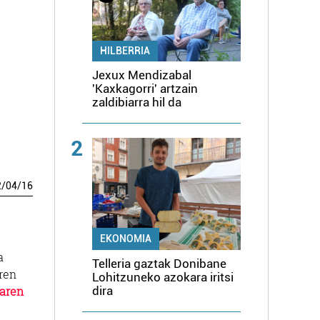
HILBERRIA
Jexux Mendizabal
'Kaxkagorri' artzain
zaldibiarra hil da
2
2
/
04
/
16
EKONOMIA
a
Telleria gaztak Donibane
aren
Lohitzuneko azokara iritsi
dira
aren