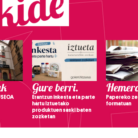
ak
Gure berri.
Hemero
USEOA
Erantzun inkesta eta parte
Papereko ze
hartu Iztuetako
formatuan
produktuen saski baten
zozketan