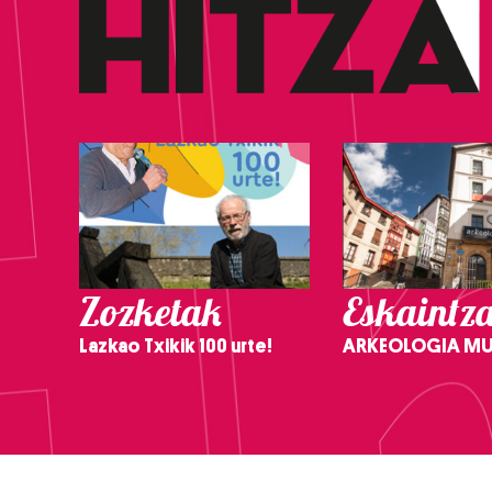
Zozketak
Eskaintz
Lazkao Txikik 100 urte!
ARKEOLOGIA M