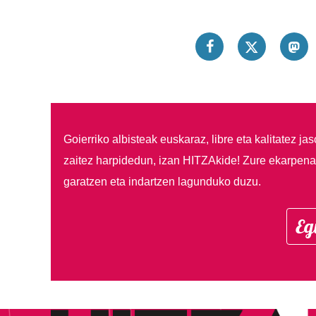
Goierriko albisteak euskaraz, libre eta kalitatez ja
zaitez harpidedun, izan HITZAkide!
Zure ekarpenar
garatzen eta indartzen lagunduko duzu.
Eg