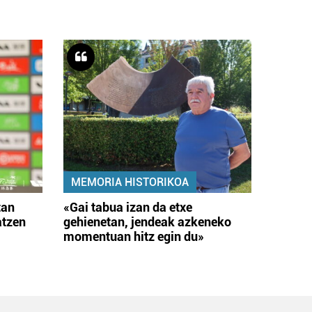
MEMORIA HISTORIKOA
tan
«Gai tabua izan da etxe
atzen
gehienetan, jendeak azkeneko
momentuan hitz egin du»