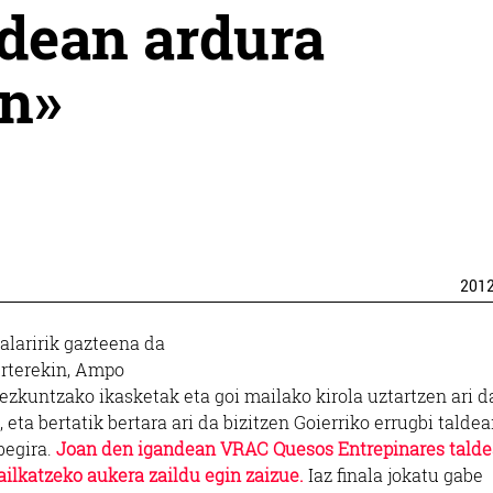
aldean ardura
en»
201
alaririk gazteena da
 urterekin, Ampo
ezkuntzako ikasketak eta goi mailako kirola uztartzen ari d
ta bertatik bertara ari da bizitzen Goierriko errugbi talde
begira.
Joan den igandean VRAC Quesos Entrepinares talde
ailkatzeko aukera zaildu egin zaizue.
Iaz finala jokatu gabe