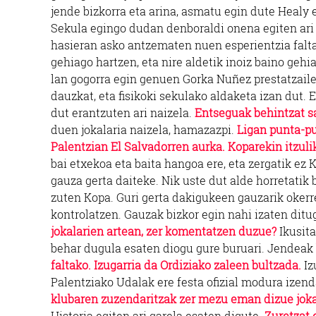
jende bizkorra eta arina, asmatu egin dute Healy 
Sekula egingo dudan denboraldi onena egiten ari 
hasieran asko antzematen nuen esperientzia falta.
gehiago hartzen, eta nire aldetik inoiz baino gehi
lan gogorra egin genuen Gorka Nuñez prestatzaile 
dauzkat, eta fisikoki sekulako aldaketa izan dut. 
dut erantzuten ari naizela.
Entseguak behintzat sa
duen jokalaria naizela, hamazazpi.
Ligan punta-pu
Palentzian El Salvadorren aurka. Koparekin itzulik
bai etxekoa eta baita hangoa ere, eta zergatik ez K
gauza gerta daiteke. Nik uste dut alde horretatik 
zuten Kopa. Guri gerta dakigukeen gauzarik okerre
kontrolatzen. Gauzak bizkor egin nahi izaten dit
jokalarien artean, zer komentatzen duzue?
Ikusita
behar dugula esaten diogu gure buruari. Jendeak 
faltako. Izugarria da Ordiziako zaleen bultzada.
Iz
Palentziako Udalak ere festa ofizial modura izenda
klubaren zuzendaritzak zer mezu eman dizue joka
Historia egiten ari garela esaten digute.
Zuretzat 