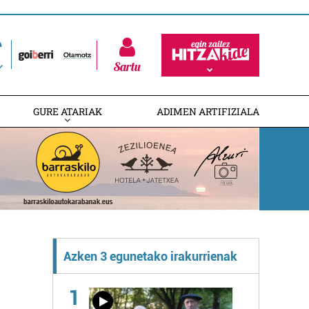
Sartu
GURE ATARIAK
ADIMEN ARTIFIZIALA
Azken 3 egunetako irakurrienak
1