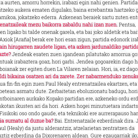
 aurten, amorru horrekin, irabazi egin nahi genien. Partida
egitzeko aukera ematen digulako, baina errebantxa hartzeko 
namikoa, jokatzeko ederra. Azkenean beraiek sartu zuten ent
renatzaileak mezu baikorra zabaldu nahi izan zuen.
Pentsa,
n ligako bi talde onenak garela, eta bai joko aldetik eta bai
. Axiok [Araña] berak ere hori esan zigun, partida edonork ir
ain hirugarren zaudete ligan, eta azken jardunaldiko partid
azte?
Jendeak esaten zuen igandean pilatutako amorrua go
tuak irabaztera goaz, hori garbi. Jendea gogoarekin dago h
oianak zer egiten duen La Vilaren zelaian. Hori, ia, ez dago
aldi bikaina osatzen ari da zarete. Zer nabarmenduko zenuk
a fin-fin egin zuen Paul Healy entrenatzailea ekartzen, eta
-betean asmatu dute. Zerbaitetan eboluzionatu badugu, hori
 Santboinaren aurkako Kopako partidan ere, azkeneko ordu er
skotan ikusten ari da hori. Azken hogei minutuetara indart
. Fisikoki oso ondo gaude, eta teknikoki ere aurrerapauso ha
ia sumatu al duzue ba?
Bai. Entrenatzaile ezberdinak dira. 
aul (Healy) da justu alderantziz, atzelarietan zentratzen da
ztiz ezberdina da Dixorenaren aldean. Gure ezaugarriak iku