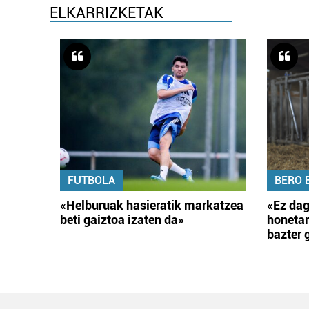
ELKARRIZKETAK
FUTBOLA
BERO 
«Helburuak hasieratik markatzea
«Ez dag
beti gaiztoa izaten da»
honetar
bazter 