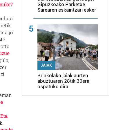
enuke?
Gipuzkoako Parketxe
Sarearen eskaintzari esker
ardura
retik
5
txiago
ste
lortu
duzue
gula,
JAIAK
ozer
azi
Brinkolako jaiak aurten
abuztuaren 28tik 30era
ospatuko dira
a eman
ue
.
Eta
k.
 maila