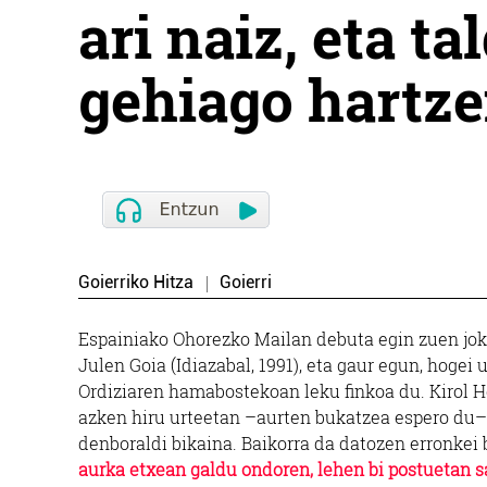
ari naiz, eta t
gehiago hartz
Goierriko Hitza
Goierri
Espainiako Ohorezko Mailan debuta egin zuen jok
Julen Goia (Idiazabal, 1991), eta gaur egun, hogei
Ordiziaren hamabostekoan leku finkoa du. Kirol H
azken hiru urteetan –aurten bukatzea espero du–, e
denboraldi bikaina. Baikorra da datozen erronkei 
aurka etxean galdu ondoren, lehen bi postuetan s