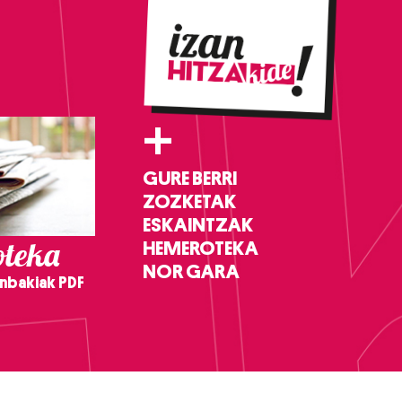
+
GURE BERRI
ZOZKETAK
ESKAINTZAK
teka
HEMEROTEKA
NOR GARA
nbakiak PDF