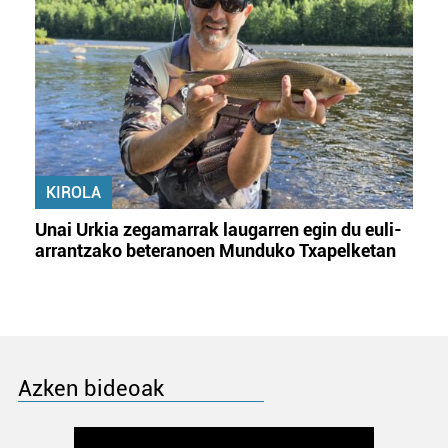
KIROLA
Unai Urkia zegamarrak laugarren egin du euli-
arrantzako beteranoen Munduko Txapelketan
Azken bideoak