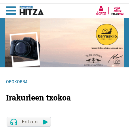
Sartu
OROKORRA
Irakurleen txokoa