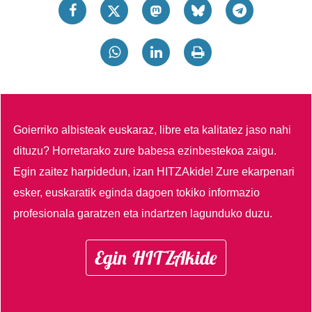
Goierriko albisteak euskaraz, libre eta kalitatez jaso nahi
dituzu?
Horretarako zure babesa ezinbestekoa zaigu.
Egin zaitez harpidedun, izan HITZAkide!
Zure ekarpenari
esker, euskaratik eginda dagoen tokiko informazio
profesionala garatzen eta indartzen lagunduko duzu.
Egin HITZAkide