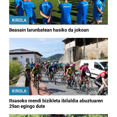
KIROLA
Beasain larunbatean hasiko da jokoan
KIROLA
Itsasoko mendi bizikleta ibilaldia abuztuaren
29an egingo dute