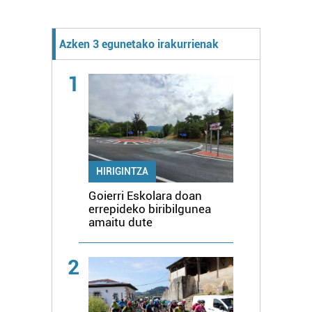
Azken 3 egunetako irakurrienak
1
HIRIGINTZA
Goierri Eskolara doan
errepideko biribilgunea
amaitu dute
2