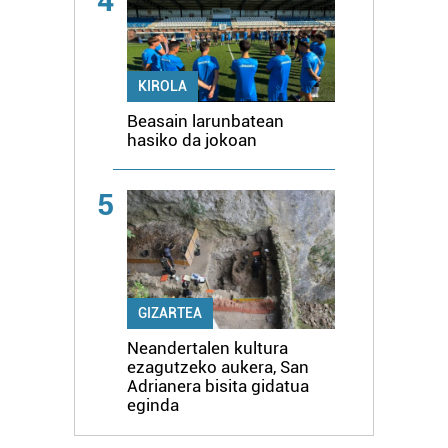
4
KIROLA
Beasain larunbatean
hasiko da jokoan
5
GIZARTEA
Neandertalen kultura
ezagutzeko aukera, San
Adrianera bisita gidatua
eginda