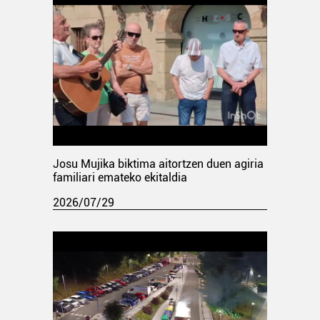
Josu Mujika biktima aitortzen duen agiria
familiari emateko ekitaldia
2026/07/29