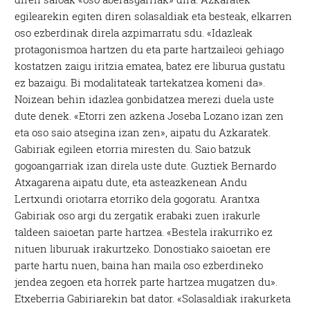
egilearekin egiten diren solasaldiak eta besteak, elkarren
oso ezberdinak direla azpimarratu sdu. «Idazleak
protagonismoa hartzen du eta parte hartzaileoi gehiago
kostatzen zaigu iritzia ematea, batez ere liburua gustatu
ez bazaigu. Bi modalitateak tartekatzea komeni da».
Noizean behin idazlea gonbidatzea merezi duela uste
dute denek. «Etorri zen azkena Joseba Lozano izan zen
eta oso saio atsegina izan zen», aipatu du Azkaratek.
Gabiriak egileen etorria miresten du. Saio batzuk
gogoangarriak izan direla uste dute. Guztiek Bernardo
Atxagarena aipatu dute, eta asteazkenean Andu
Lertxundi oriotarra etorriko dela gogoratu. Arantxa
Gabiriak oso argi du zergatik erabaki zuen irakurle
taldeen saioetan parte hartzea. «Bestela irakurriko ez
nituen liburuak irakurtzeko. Donostiako saioetan ere
parte hartu nuen, baina han maila oso ezberdineko
jendea zegoen eta horrek parte hartzea mugatzen du».
Etxeberria Gabiriarekin bat dator. «Solasaldiak irakurketa