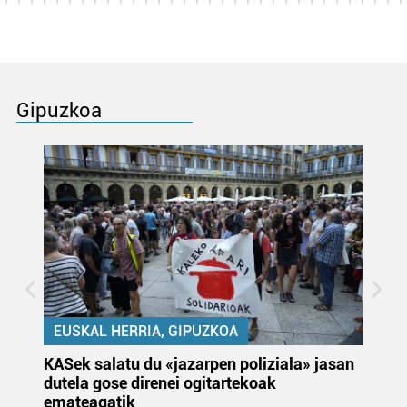
Gipuzkoa
EUSKAL HERRIA, GIPUZKOA
KASek salatu du «jazarpen poliziala» jasan
Pa
dutela gose direnei ogitartekoak
da
emateagatik
«s