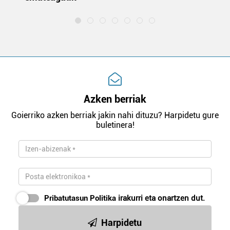
Azken berriak
Goierriko azken berriak jakin nahi dituzu? Harpidetu gure
buletinera!
Pribatutasun Politika
irakurri eta onartzen dut.
Harpidetu