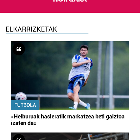
ELKARRIZKETAK
FUTBOLA
«Helburuak hasieratik markatzea beti gaiztoa
izaten da»