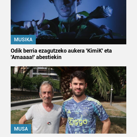
Webgune honek cookie propioak eta hirugarrenen cookie-
fitxategiak erabiltzen ditu. Zure esperientzia eta
zerbitzuak hobetzeko asmoz, cookie teknologiaz
baliatzen gara. Ohar hau onartuz gero, teknologia hori
erabiltzeko baimen esplizitua ematen diguzu.
Gehiago
MUSIKA
irakurri
Odik berria ezagutzeko aukera 'KimiK' eta
'Amaaaa!' abestiekin
MUSA