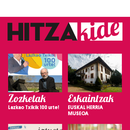
Zozketak
Eskaintzak
Lazkao Txikik 100 urte!
EUSKAL HERRIA
MUSEOA