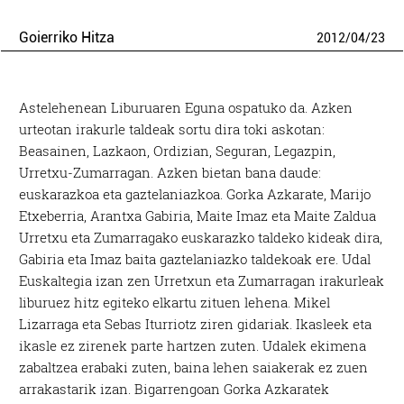
Goierriko Hitza
2012
/
04
/
23
Astelehenean Liburuaren Eguna ospatuko da. Azken
urteotan irakurle taldeak sortu dira toki askotan:
Beasainen, Lazkaon, Ordizian, Seguran, Legazpin,
Urretxu-Zumarragan. Azken bietan bana daude:
euskarazkoa eta gaztelaniazkoa. Gorka Azkarate, Marijo
Etxeberria, Arantxa Gabiria, Maite Imaz eta Maite Zaldua
Urretxu eta Zumarragako euskarazko taldeko kideak dira,
Gabiria eta Imaz baita gaztelaniazko taldekoak ere. Udal
Euskaltegia izan zen Urretxun eta Zumarragan irakurleak
liburuez hitz egiteko elkartu zituen lehena. Mikel
Lizarraga eta Sebas Iturriotz ziren gidariak. Ikasleek eta
ikasle ez zirenek parte hartzen zuten. Udalek ekimena
zabaltzea erabaki zuten, baina lehen saiakerak ez zuen
arrakastarik izan. Bigarrengoan Gorka Azkaratek