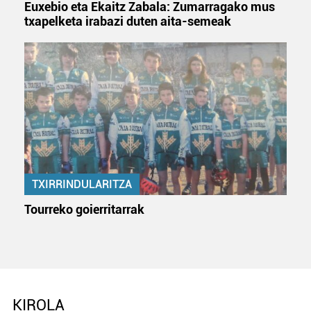
Euxebio eta Ekaitz Zabala: Zumarragako mus
txapelketa irabazi duten aita-semeak
TXIRRINDULARITZA
Tourreko goierritarrak
KIROLA