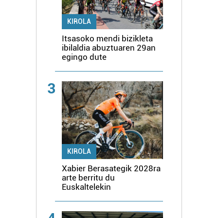
KIROLA
Itsasoko mendi bizikleta
ibilaldia abuztuaren 29an
egingo dute
3
KIROLA
Xabier Berasategik 2028ra
arte berritu du
Euskaltelekin