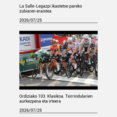
La Salle-Legazpi ikastetxe pareko
zubiaren eraistea
2026/07/25
Ordiziako 103. Klasikoa. Txirrindularien
aurkezpena eta irteera
2026/07/25