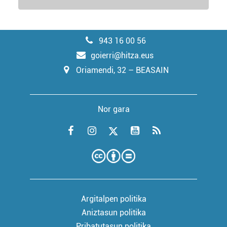
943 16 00 56
goierri@hitza.eus
Oriamendi, 32 – BEASAIN
Nor gara
Argitalpen politika
Aniztasun politika
Pribatutasun politika