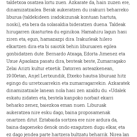
taldetxoa osatzea lortu zuen. Azkarate da, hain zuzen ere,
dinamizatzailea. Berak aukeratzen du irakurri beharreko
liburua (taldekideen iradokizunak kontuan hartuta,
noski), eta bera da solasaldia bideratzen duena. Taldeak
hirugarren ikasturtea du eginikoa. Hamahiru lagun hasi
ziren eta, egun, hamazazpi dira. Irakurleak hilero
elkartzen dira eta bi saiotik behin liburuaren egilea
gonbidatzen dute. Bernardo Atxaga, Edorta Jimenez eta
Uxue Apaolaza pasatu dira, besteak beste, Zumarragako
Zelai Arizti kultur etxetik. Datorren asteazkenean,
19.00etan, Anjel Lertxundik, Etxeko hautsa liburuaz hitz
egingo du urretxuarrekin eta zumarragarrekin. Azkaratek
dinamizatzaile lanean nola hasi zen azaldu du. «Udalek
eskatu zidaten eta, bestela kanpoko norbait ekarri
beharko zenez, baiezkoa eman nuen. Liburuak
aukeratzea nire esku dago, baina proposamenak
onartzen ditut. Eztabaida sortzea ere nire ardura da,
baina dagoeneko denok ondo ezagutzen dugu elkar, eta
ez dago jendea parte hartzera bultzatu beharrik. Nirea lan