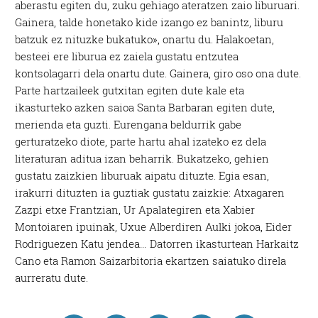
aberastu egiten du, zuku gehiago ateratzen zaio liburuari.
Gainera, talde honetako kide izango ez banintz, liburu
batzuk ez nituzke bukatuko», onartu du. Halakoetan,
besteei ere liburua ez zaiela gustatu entzutea
kontsolagarri dela onartu dute. Gainera, giro oso ona dute.
Parte hartzaileek gutxitan egiten dute kale eta
ikasturteko azken saioa Santa Barbaran egiten dute,
merienda eta guzti. Eurengana beldurrik gabe
gerturatzeko diote, parte hartu ahal izateko ez dela
literaturan aditua izan beharrik. Bukatzeko, gehien
gustatu zaizkien liburuak aipatu dituzte. Egia esan,
irakurri dituzten ia guztiak gustatu zaizkie: Atxagaren
Zazpi etxe Frantzian, Ur Apalategiren eta Xabier
Montoiaren ipuinak, Uxue Alberdiren Aulki jokoa, Eider
Rodriguezen Katu jendea… Datorren ikasturtean Harkaitz
Cano eta Ramon Saizarbitoria ekartzen saiatuko direla
aurreratu dute.