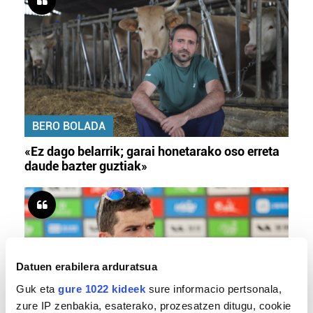
BERO BOLADA
«Ez dago belarrik; garai honetarako oso erreta
daude bazter guztiak»
Datuen erabilera arduratsua
Guk eta
gure 1022 kideek
sure informacio pertsonala,
zure IP zenbakia, esaterako, prozesatzen ditugu, cookie