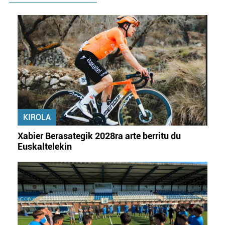
KIROLA
Xabier Berasategik 2028ra arte berritu du
Euskaltelekin