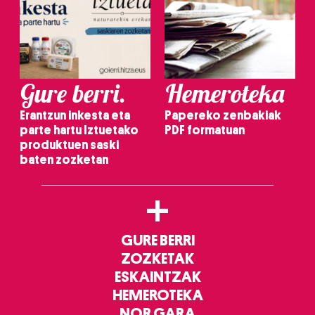
Gure berri.
Hemeroteka
Erantzun inkesta eta
Papereko zenbakiak
parte hartu Iztuetako
PDF formatuan
produktuen saski
baten zozketan
+
GURE BERRI
ZOZKETAK
ESKAINTZAK
HEMEROTEKA
NOR GARA