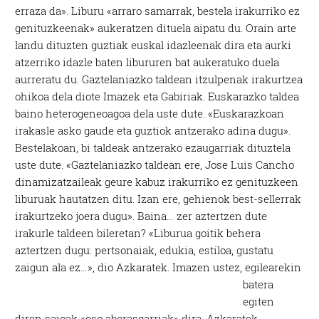
erraza da». Liburu «arraro samarrak, bestela irakurriko ez
genituzkeenak» aukeratzen dituela aipatu du. Orain arte
landu dituzten guztiak euskal idazleenak dira eta aurki
atzerriko idazle baten libururen bat aukeratuko duela
aurreratu du. Gaztelaniazko taldean itzulpenak irakurtzea
ohikoa dela diote Imazek eta Gabiriak. Euskarazko taldea
baino heterogeneoagoa dela uste dute. «Euskarazkoan
irakasle asko gaude eta guztiok antzerako adina dugu».
Bestelakoan, bi taldeak antzerako ezaugarriak dituztela
uste dute. «Gaztelaniazko taldean ere, Jose Luis Cancho
dinamizatzaileak geure kabuz irakurriko ez genituzkeen
liburuak hautatzen ditu. Izan ere, gehienok best-sellerrak
irakurtzeko joera dugu». Baina… zer aztertzen dute
irakurle taldeen bileretan? «Liburua goitik behera
aztertzen dugu: pertsonaiak, edukia, estiloa, gustatu
zaigun ala ez…», dio Azkaratek.
Imazen ustez, egilearekin
batera
egiten
diren saioak «oso aberasgarriak» dira. Azkaratek