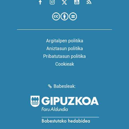
Argitalpen politika
Aniztasun politika
Pribatutasun politika
Cookieak
Babesleak: