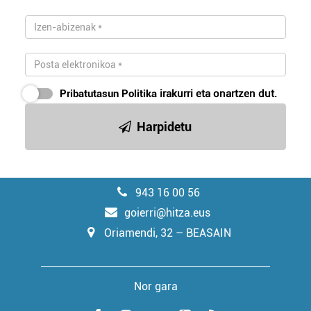
Pribatutasun Politika
irakurri eta onartzen dut.
Harpidetu
943 16 00 56
goierri@hitza.eus
Oriamendi, 32 – BEASAIN
Nor gara