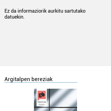
Ez da informaziorik aurkitu sartutako
datuekin.
Argitalpen bereziak