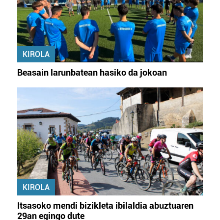
KIROLA
Beasain larunbatean hasiko da jokoan
KIROLA
Itsasoko mendi bizikleta ibilaldia abuztuaren
29an egingo dute