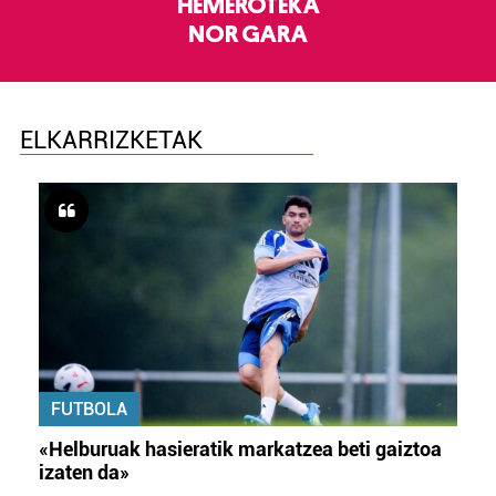
HEMEROTEKA
NOR GARA
ELKARRIZKETAK
FUTBOLA
«Helburuak hasieratik markatzea beti gaiztoa
izaten da»