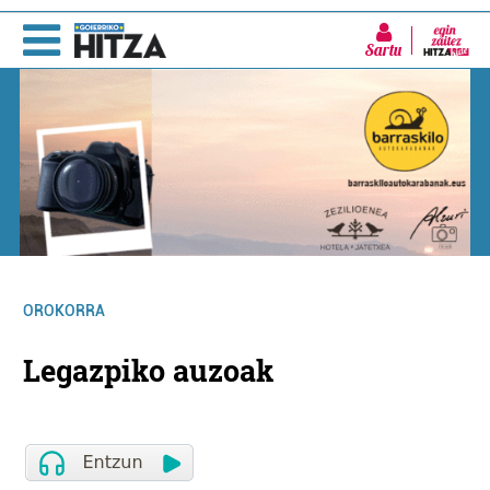
Sartu
OROKORRA
Legazpiko auzoak