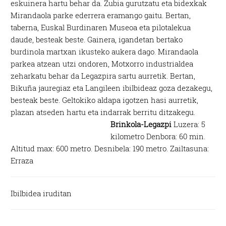
eskuinera hartu behar da. Zubia gurutzatu eta bidexkak
Mirandaola parke ederrera eramango gaitu. Bertan,
taberna, Euskal Burdinaren Museoa eta pilotalekua
daude, besteak beste. Gainera, igandetan bertako
burdinola martxan ikusteko aukera dago. Mirandaola
parkea atzean utzi ondoren, Motxorro industrialdea
zeharkatu behar da Legazpira sartu aurretik. Bertan,
Bikuña jauregiaz eta Langileen ibilbideaz goza dezakegu,
besteak beste. Geltokiko aldapa igotzen hasi aurretik,
plazan atseden hartu eta indarrak berritu ditzakegu.
Brinkola-Legazpi
Luzera: 5
kilometro Denbora: 60 min.
Altitud max: 600 metro. Desnibela: 190 metro. Zailtasuna:
Erraza
Ibilbidea iruditan