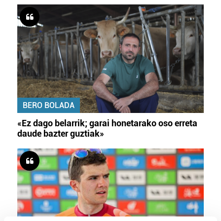
BERO BOLADA
«Ez dago belarrik; garai honetarako oso erreta
daude bazter guztiak»