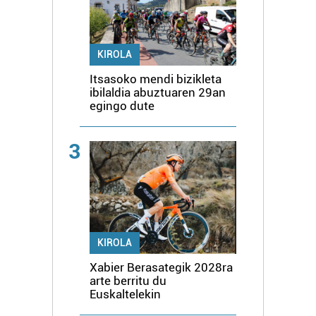
KIROLA
Itsasoko mendi bizikleta
ibilaldia abuztuaren 29an
egingo dute
3
KIROLA
Xabier Berasategik 2028ra
arte berritu du
Euskaltelekin