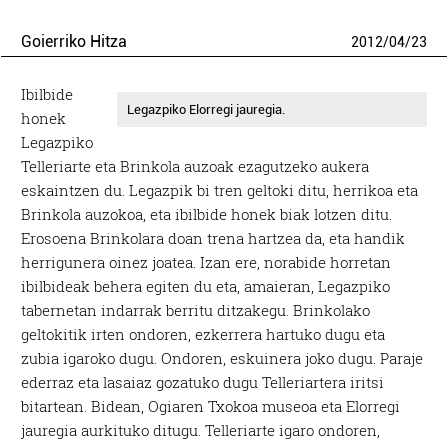
Goierriko Hitza
2012
/
04
/
23
Ibilbide
Legazpiko Elorregi jauregia.
honek
Legazpiko
Telleriarte eta Brinkola auzoak ezagutzeko aukera
eskaintzen du. Legazpik bi tren geltoki ditu, herrikoa eta
Brinkola auzokoa, eta ibilbide honek biak lotzen ditu.
Erosoena Brinkolara doan trena hartzea da, eta handik
herrigunera oinez joatea. Izan ere, norabide horretan
ibilbideak behera egiten du eta, amaieran, Legazpiko
tabernetan indarrak berritu ditzakegu. Brinkolako
geltokitik irten ondoren, ezkerrera hartuko dugu eta
zubia igaroko dugu. Ondoren, eskuinera joko dugu. Paraje
ederraz eta lasaiaz gozatuko dugu Telleriartera iritsi
bitartean. Bidean, Ogiaren Txokoa museoa eta Elorregi
jauregia aurkituko ditugu. Telleriarte igaro ondoren,