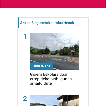
Azken 3 egunetako irakurrienak
1
HIRIGINTZA
Goierri Eskolara doan
errepideko biribilgunea
amaitu dute
2