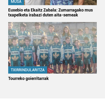
MUSA
Euxebio eta Ekaitz Zabala: Zumarragako mus
txapelketa irabazi duten aita-semeak
TXIRRINDULARITZA
Tourreko goierritarrak