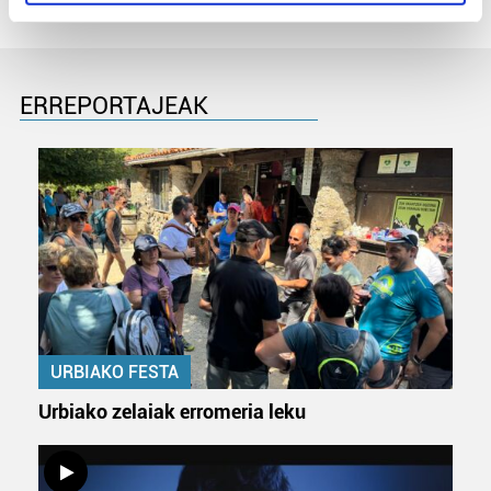
specific characteristics (fingerprinting)
Find out more about how your personal data is processed
and set your preferences in the
details section
.
ERREPORTAJEAK
Guk eta gure bazkideek zure datu pertsonalak
prozesatzen ditugu, zure IP zenbakia, besteak beste,
teknologia erabiliz, cookieak adibidez, iragarki eta eduki
pertsonalizatuak eskaintzeko, iragarkiak eta edukia
neurtzeko, jendeari buruzko informazioa biltzeko eta
produktuak garatzeko. Zure datuak nork eta zertarako
erabiltzen dituen hauta dezakezu.
Bazkide batzuek ez dizute baimenik eskatzen, eta beren
interes komertzial legitimoetan babesten dira. Ikusi gure
URBIAKO FESTA
bazkideen zerrenda, beren ustez zein helburutarako
duten interes legitimoa eta horren aurka nola egin
Urbiako zelaiak erromeria leku
dezakezun ikusteko.
Lortu zure datu pertsonalak prozesatzeko moduari