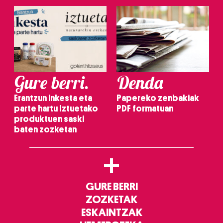
Gure berri.
Denda
Erantzun inkesta eta
Papereko zenbakiak
parte hartu Iztuetako
PDF formatuan
produktuen saski
baten zozketan
+
GURE BERRI
ZOZKETAK
ESKAINTZAK