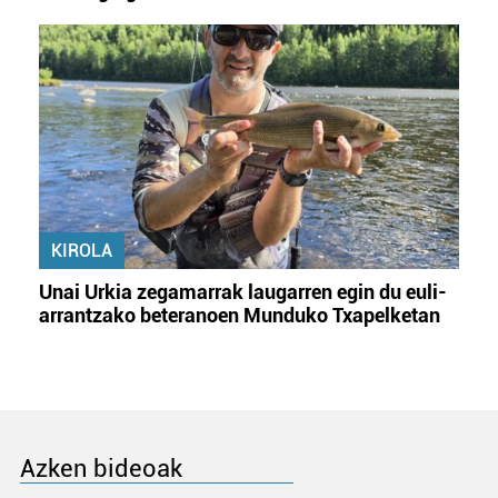
KIROLA
Unai Urkia zegamarrak laugarren egin du euli-
arrantzako beteranoen Munduko Txapelketan
Azken bideoak