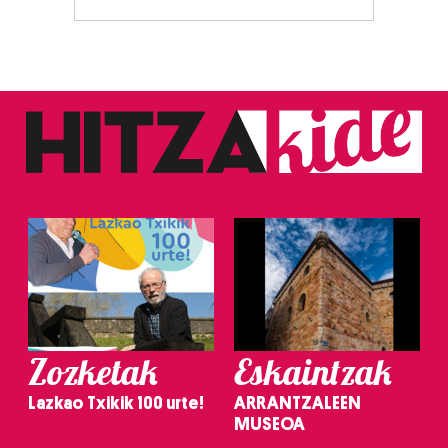
Zozketak
Eskaintzak
Lazkao Txikik 100 urte!
ARRANTZALEEN
MUSEOA