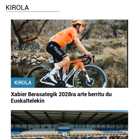
KIROLA
KIROLA
Xabier Berasategik 2028ra arte berritu du
Euskaltelekin