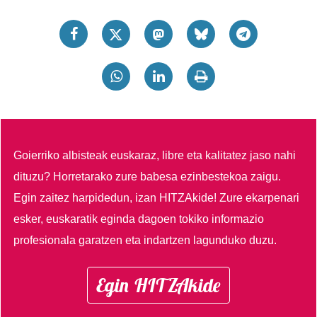
Goierriko albisteak euskaraz, libre eta kalitatez jaso nahi
dituzu?
Horretarako zure babesa ezinbestekoa zaigu.
Egin zaitez harpidedun, izan HITZAkide!
Zure ekarpenari
esker, euskaratik eginda dagoen tokiko informazio
profesionala garatzen eta indartzen lagunduko duzu.
Egin HITZAkide