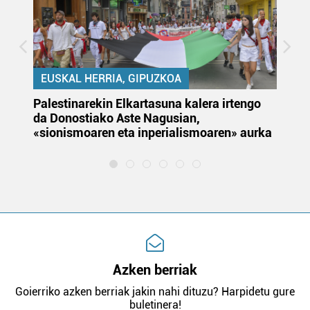
EUSKAL HERRIA, GIPUZKOA
Palestinarekin Elkartasuna kalera irtengo
Do
da Donostiako Aste Nagusian,
du
«sionismoaren eta inperialismoaren» aurka
et
Azken berriak
Goierriko azken berriak jakin nahi dituzu? Harpidetu gure
buletinera!