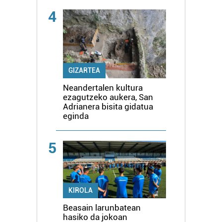
4
GIZARTEA
Neandertalen kultura
ezagutzeko aukera, San
Adrianera bisita gidatua
eginda
5
KIROLA
Beasain larunbatean
hasiko da jokoan