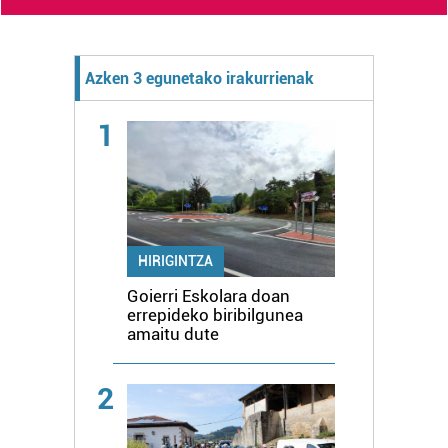
Azken 3 egunetako irakurrienak
1
HIRIGINTZA
Goierri Eskolara doan
errepideko biribilgunea
amaitu dute
2