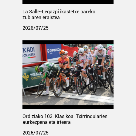
La Salle-Legazpi ikastetxe pareko
zubiaren eraistea
2026/07/25
Ordiziako 103. Klasikoa. Txirrindularien
aurkezpena eta irteera
2026/07/25