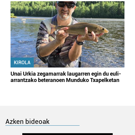
KIROLA
Unai Urkia zegamarrak laugarren egin du euli-
arrantzako beteranoen Munduko Txapelketan
Azken bideoak