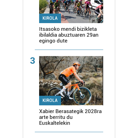
KIROLA
Itsasoko mendi bizikleta
ibilaldia abuztuaren 29an
egingo dute
3
KIROLA
Xabier Berasategik 2028ra
arte berritu du
Euskaltelekin