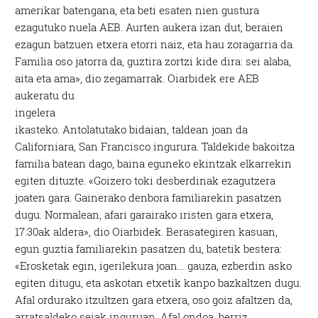
amerikar batengana, eta beti esaten nien gustura
ezagutuko nuela AEB. Aurten aukera izan dut, beraien
ezagun batzuen etxera etorri naiz, eta hau zoragarria da.
Familia oso jatorra da, guztira zortzi kide dira: sei alaba,
aita eta ama», dio zegamarrak.
Oiarbidek ere AEB
aukeratu du
ingelera
ikasteko. Antolatutako bidaian, taldean joan da
Californiara, San Francisco ingurura. Taldekide bakoitza
familia batean dago, baina eguneko ekintzak elkarrekin
egiten dituzte. «Goizero toki desberdinak ezagutzera
joaten gara. Gainerako denbora familiarekin pasatzen
dugu. Normalean, afari garairako iristen gara etxera,
17:30ak aldera», dio Oiarbidek. Berasategiren kasuan,
egun guztia familiarekin pasatzen du, batetik bestera:
«Erosketak egin, igerilekura joan… gauza, ezberdin asko
egiten ditugu, eta askotan etxetik kanpo bazkaltzen dugu.
Afal ordurako itzultzen gara etxera, oso goiz afaltzen da,
arratsaldeko seiak inguruan. Afal ondoa, berriz,