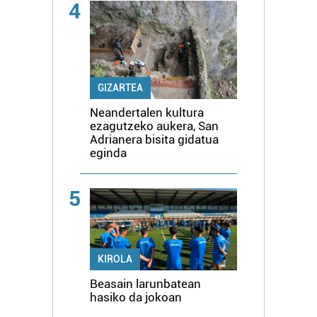
4
GIZARTEA
Neandertalen kultura
ezagutzeko aukera, San
Adrianera bisita gidatua
eginda
5
KIROLA
Beasain larunbatean
hasiko da jokoan