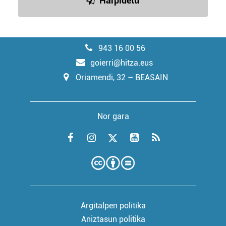
Harpidetu
943 16 00 56
goierri@hitza.eus
Oriamendi, 32 – BEASAIN
Nor gara
Argitalpen politika
Aniztasun politika