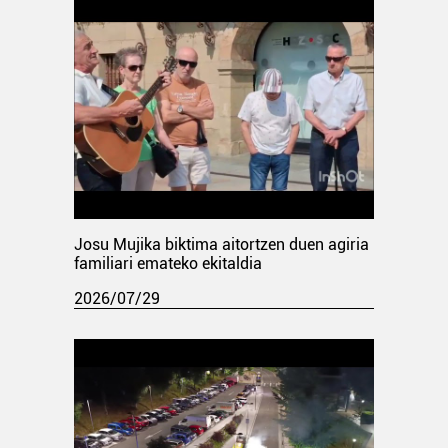
Josu Mujika biktima aitortzen duen agiria
familiari emateko ekitaldia
2026/07/29