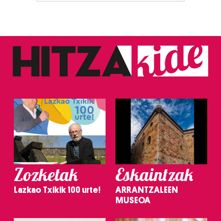
Zozketak
Eskaintzak
Lazkao Txikik 100 urte!
ARRANTZALEEN
MUSEOA