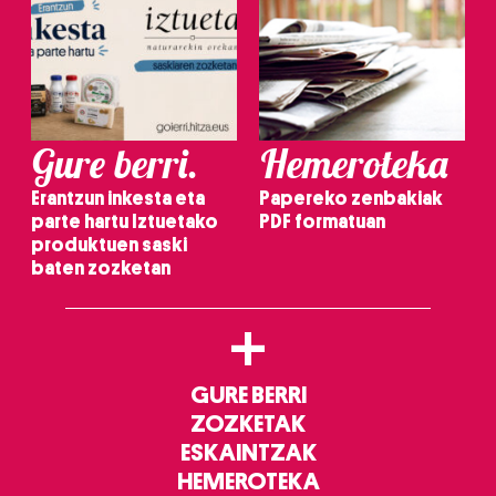
Gure berri.
Hemeroteka
Erantzun inkesta eta
Papereko zenbakiak
parte hartu Iztuetako
PDF formatuan
produktuen saski
baten zozketan
+
GURE BERRI
ZOZKETAK
ESKAINTZAK
HEMEROTEKA