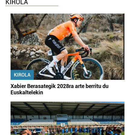
KIROLA
KIROLA
Xabier Berasategik 2028ra arte berritu du
Euskaltelekin