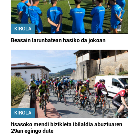
KIROLA
Beasain larunbatean hasiko da jokoan
KIROLA
Itsasoko mendi bizikleta ibilaldia abuztuaren
29an egingo dute