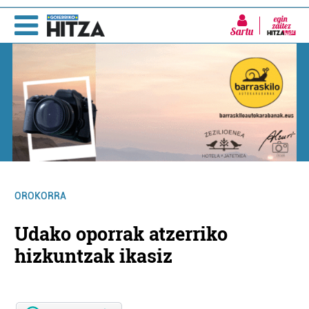
Sartu
OROKORRA
Udako oporrak atzerriko
hizkuntzak ikasiz