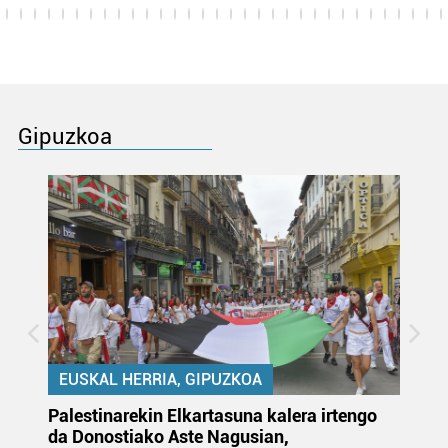
Gipuzkoa
EUSKAL HERRIA, GIPUZKOA
Palestinarekin Elkartasuna kalera irtengo
Do
da Donostiako Aste Nagusian,
du