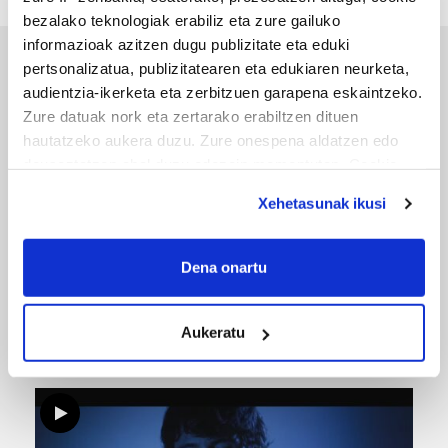
bezalako teknologiak erabiliz eta zure gailuko
informazioak azitzen dugu publizitate eta eduki
pertsonalizatua, publizitatearen eta edukiaren neurketa,
ERREPORTAJEAK
audientzia-ikerketa eta zerbitzuen garapena eskaintzeko.
Zure datuak nork eta zertarako erabiltzen dituen
hautatzeko aukera duzu. Zure onespena aldatzen edo
deuseztatzen ahal duzu edozein momentutan, Cookie
deklaraziotik edo Privacy triggerean klikatuz.
Xehetasunak ikusi
If you allow, we would also like to:
Collect information about your geographical
Dena onartu
location which can be accurate to within several
meters
URBIAKO FESTA
Aukeratu
Identify your device by actively scanning it for
Urbiako zelaiak erromeria leku
specific characteristics (fingerprinting)
Find out more about how your personal data is processed
and set your preferences in the
details section
.