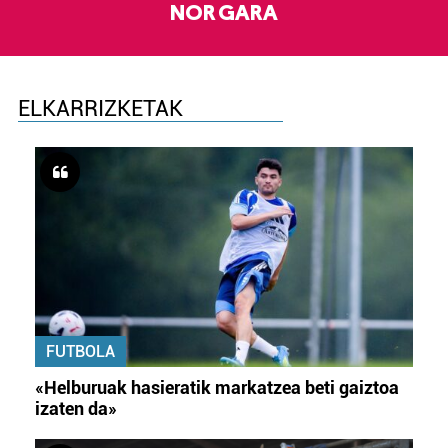
NOR GARA
ELKARRIZKETAK
FUTBOLA
«Helburuak hasieratik markatzea beti gaiztoa
izaten da»