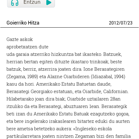
Goierriko Hitza
2012
/
07
/
23
Gazte askok
aprobetxatzen dute
uda garaia atzerriko hizkuntza bat ikasteko. Batzuek,
herrian bertan egiten dituzte ikastaro trinkoak; beste
batzuk, berriz, atzerrira joaten dira. Ione Berasategiren
(Zegama, 1989) eta Alazne Oiarbideren (Idiazabal, 1994)
kasu da hori. Amerikako Estatu Batuetan daude,
Berasategi Georgiako estatuan, eta Oiarbide, Californian.
Hilabetarako joan dira biak; Oiarbide uztailaren 28an
itzuliko da eta Berasategi, abuztuaren 1ean. Berasategik
beti izan du Amerikako Estatu Batuak ezagutzeko gogoa,
eta bere ingelerako irakaslearen bitartez eduki du aurten
bere ametsa betetzeko aukera: «Ingleseko eskola
partikularretara joaten nintzen Zegaman bizi den familia