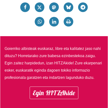
Goierriko albisteak euskaraz, libre eta kalitatez jaso nahi
dituzu?
Horretarako zure babesa ezinbestekoa zaigu.
Egin zaitez harpidedun, izan HITZAkide!
Zure ekarpenari
esker, euskaratik eginda dagoen tokiko informazio
profesionala garatzen eta indartzen lagunduko duzu.
Egin HITZAkide