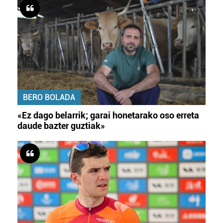
BERO BOLADA
«Ez dago belarrik; garai honetarako oso erreta
daude bazter guztiak»