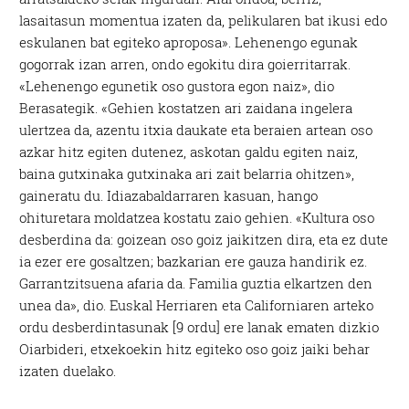
lasaitasun momentua izaten da, pelikularen bat ikusi edo
eskulanen bat egiteko aproposa». Lehenengo egunak
gogorrak izan arren, ondo egokitu dira goierritarrak.
«Lehenengo egunetik oso gustora egon naiz», dio
Berasategik. «Gehien kostatzen ari zaidana ingelera
ulertzea da, azentu itxia daukate eta beraien artean oso
azkar hitz egiten dutenez, askotan galdu egiten naiz,
baina gutxinaka gutxinaka ari zait belarria ohitzen»,
gaineratu du. Idiazabaldarraren kasuan, hango
ohituretara moldatzea kostatu zaio gehien. «Kultura oso
desberdina da: goizean oso goiz jaikitzen dira, eta ez dute
ia ezer ere gosaltzen; bazkarian ere gauza handirik ez.
Garrantzitsuena afaria da. Familia guztia elkartzen den
unea da», dio. Euskal Herriaren eta Californiaren arteko
ordu desberdintasunak [9 ordu] ere lanak ematen dizkio
Oiarbideri, etxekoekin hitz egiteko oso goiz jaiki behar
izaten duelako.