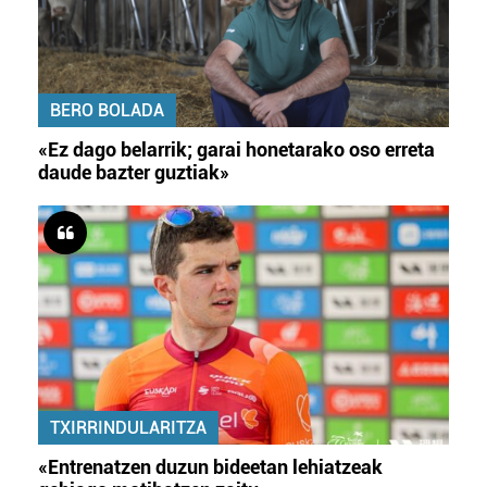
BERO BOLADA
«Ez dago belarrik; garai honetarako oso erreta
daude bazter guztiak»
TXIRRINDULARITZA
«Entrenatzen duzun bideetan lehiatzeak