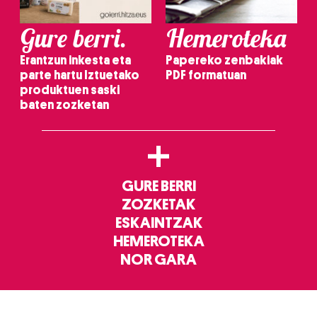
Gure berri.
Hemeroteka
Erantzun inkesta eta
Papereko zenbakiak
parte hartu Iztuetako
PDF formatuan
produktuen saski
baten zozketan
+
GURE BERRI
ZOZKETAK
ESKAINTZAK
HEMEROTEKA
NOR GARA