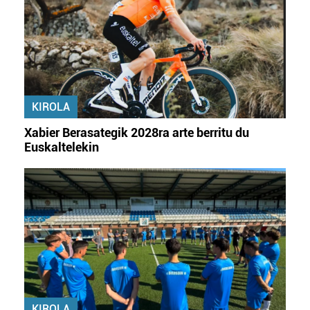
teknologia erabiliz, cookieak adibidez, iragarki eta eduki
pertsonalizatuak eskaintzeko, iragarkiak eta edukia
neurtzeko, jendeari buruzko informazioa biltzeko eta
produktuak garatzeko. Zure datuak nork eta zertarako
erabiltzen dituen hauta dezakezu.
KIROLA
Bazkide batzuek ez dizute baimenik eskatzen, eta beren
interes komertzial legitimoetan babesten dira. Ikusi gure
Xabier Berasategik 2028ra arte berritu du
bazkideen zerrenda, beren ustez zein helburutarako
Euskaltelekin
duten interes legitimoa eta horren aurka nola egin
dezakezun ikusteko.
Lortu zure datu pertsonalak prozesatzeko moduari
buruzko informazio gehiago eta ezarri zure lehentasunak
datuen atalean. Edozein unetan alda edo ken dezakezu
zure baimena Cookieen adierazpenean.
Webgune honek cookie propioak eta hirugarrenen cookie-
fitxategiak erabiltzen ditu. Zure esperientzia eta
KIROLA