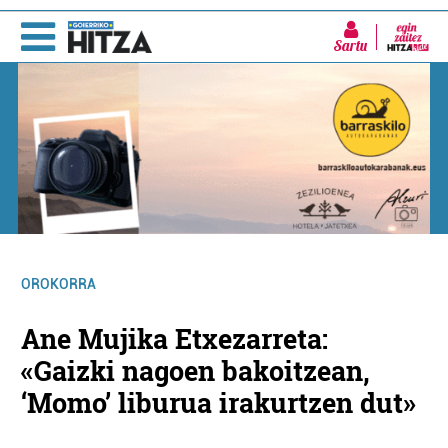
Sartu
OROKORRA
Ane Mujika Etxezarreta:
«Gaizki nagoen bakoitzean,
‘Momo’ liburua irakurtzen dut»