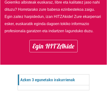
Goierriko albisteak euskaraz, libre eta kalitatez jaso nahi
dituzu?
Horretarako zure babesa ezinbestekoa zaigu.
Egin zaitez harpidedun, izan HITZAkide!
Zure ekarpenari
esker, euskaratik eginda dagoen tokiko informazio
profesionala garatzen eta indartzen lagunduko duzu.
Egin HITZAkide
Azken 3 egunetako irakurrienak