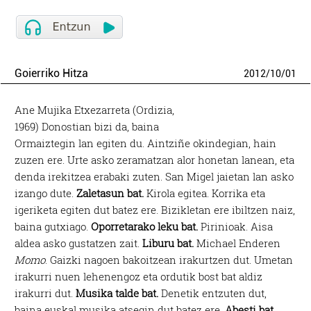
Goierriko Hitza
2012
/
10
/
01
Ane Mujika Etxezarreta (Ordizia,
1969) Donostian bizi da, baina
Ormaiztegin lan egiten du. Aintziñe okindegian, hain
zuzen ere. Urte asko zeramatzan alor honetan lanean, eta
denda irekitzea erabaki zuten. San Migel jaietan lan asko
izango dute.
Zaletasun bat.
Kirola egitea. Korrika eta
igeriketa egiten dut batez ere. Bizikletan ere ibiltzen naiz,
baina gutxiago.
Oporretarako leku bat.
Pirinioak. Aisa
aldea asko gustatzen zait.
Liburu bat.
Michael Enderen
Momo
. Gaizki nagoen bakoitzean irakurtzen dut. Umetan
irakurri nuen lehenengoz eta ordutik bost bat aldiz
irakurri dut.
Musika talde bat.
Denetik entzuten dut,
baina euskal musika atsegin dut batez ere.
Abesti bat.