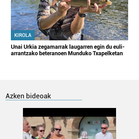
KIROLA
Unai Urkia zegamarrak laugarren egin du euli-
arrantzako beteranoen Munduko Txapelketan
Azken bideoak