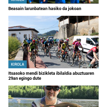
zerbitzuak hobetzeko asmoz, cookie teknologiaz
Beasain larunbatean hasiko da jokoan
baliatzen gara. Ohar hau onartuz gero, teknologia hori
erabiltzeko baimen esplizitua ematen diguzu.
Gehiago
irakurri
KIROLA
Itsasoko mendi bizikleta ibilaldia abuztuaren
29an egingo dute