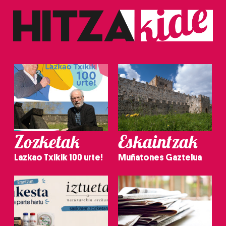
Zozketak
Eskaintzak
Lazkao Txikik 100 urte!
Muñatones Gaztelua