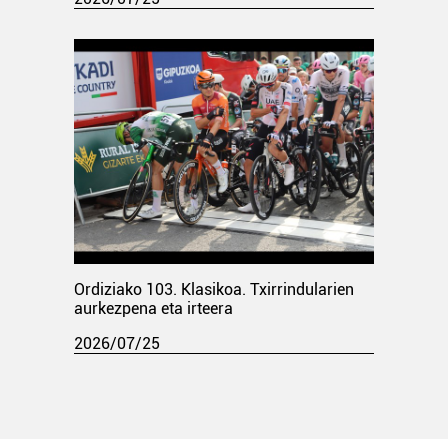
Ordiziako 103. Klasikoa. Txirrindularien
aurkezpena eta irteera
2026/07/25