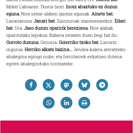
Mikel Laboaren
Txoria txori
.
Inoiz ahaztuko ez duzun
eguna.
Nire seme-alaben jaiotze egunak.
Amets bat.
Lasaitasuna.
Janari bat.
Zainzuriak maionesarekin.
Edari
bat.
Ura.
Jaso duzun oparirik bereziena.
Nire alabak
oparitutako lepokoa. Babesa ematen duen begi bat du.
Gorroto duzuna.
Gezurra.
Goierriko txoko bat.
Larraitz
ingurua.
Herriko alkate bazina…
Jendea kalera ateratzeko
ahalegina egingo nuke, eta herritarrek eskatzen dutena
egiten ahaleginduko nintzateke.