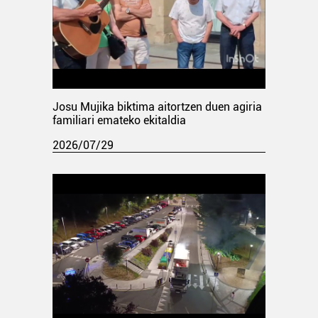
Josu Mujika biktima aitortzen duen agiria
familiari emateko ekitaldia
2026/07/29