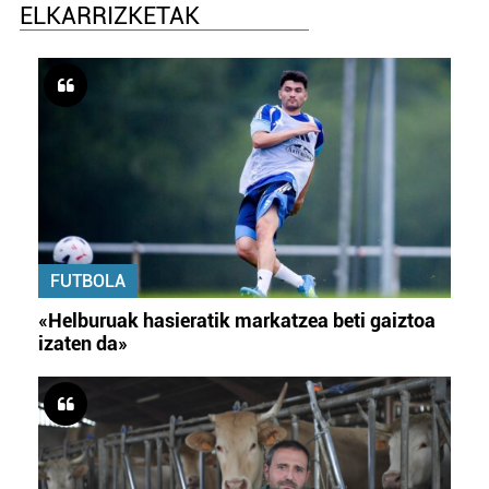
ELKARRIZKETAK
FUTBOLA
«Helburuak hasieratik markatzea beti gaiztoa
izaten da»