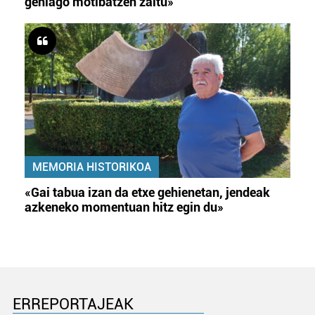
gehiago motibatzen zaitu»
MEMORIA HISTORIKOA
«Gai tabua izan da etxe gehienetan, jendeak
azkeneko momentuan hitz egin du»
ERREPORTAJEAK