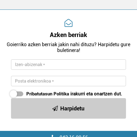
Azken berriak
Goierriko azken berriak jakin nahi dituzu? Harpidetu gure
buletinera!
Pribatutasun Politika
irakurri eta onartzen dut.
Harpidetu