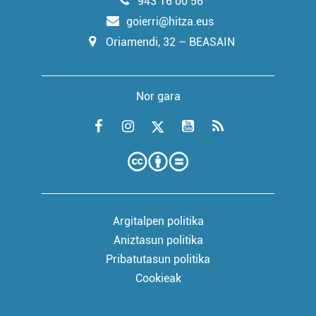
943 16 00 56
goierri@hitza.eus
Oriamendi, 32 – BEASAIN
Nor gara
Argitalpen politika
Aniztasun politika
Pribatutasun politika
Cookieak