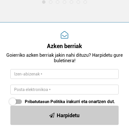
Azken berriak
Goierriko azken berriak jakin nahi dituzu? Harpidetu gure
buletinera!
Pribatutasun Politika
irakurri eta onartzen dut.
Harpidetu