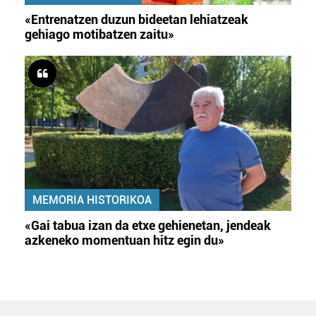
«Entrenatzen duzun bideetan lehiatzeak
gehiago motibatzen zaitu»
MEMORIA HISTORIKOA
«Gai tabua izan da etxe gehienetan, jendeak
azkeneko momentuan hitz egin du»