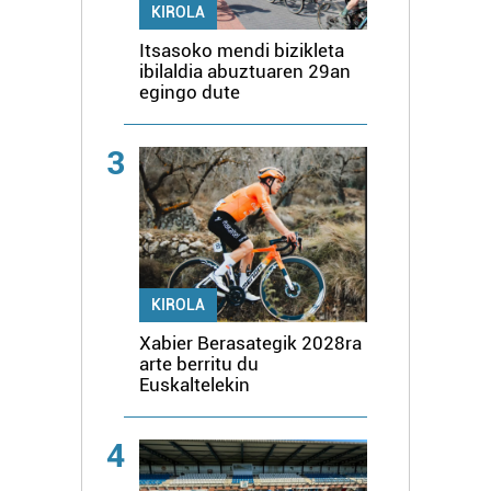
KIROLA
Itsasoko mendi bizikleta
ibilaldia abuztuaren 29an
egingo dute
3
KIROLA
Xabier Berasategik 2028ra
arte berritu du
Euskaltelekin
4