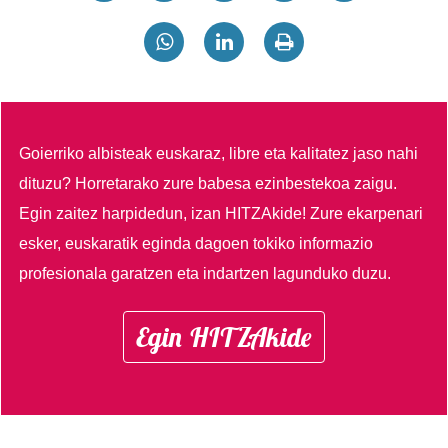
Goierriko albisteak euskaraz, libre eta kalitatez jaso nahi
dituzu?
Horretarako zure babesa ezinbestekoa zaigu.
Egin zaitez harpidedun, izan HITZAkide!
Zure ekarpenari
esker, euskaratik eginda dagoen tokiko informazio
profesionala garatzen eta indartzen lagunduko duzu.
Egin HITZAkide