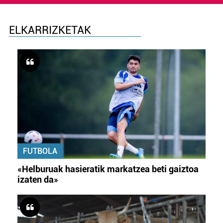
ELKARRIZKETAK
FUTBOLA
«Helburuak hasieratik markatzea beti gaiztoa
izaten da»