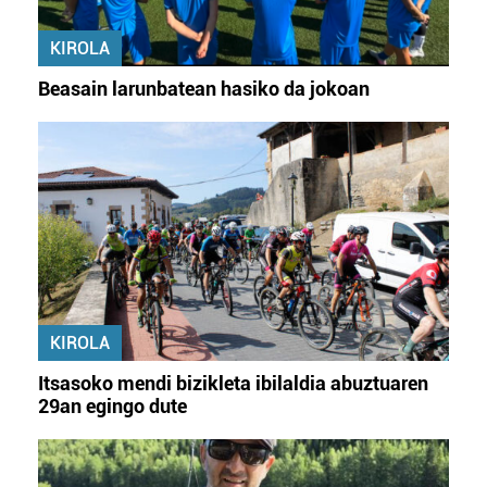
KIROLA
Beasain larunbatean hasiko da jokoan
KIROLA
Itsasoko mendi bizikleta ibilaldia abuztuaren
29an egingo dute