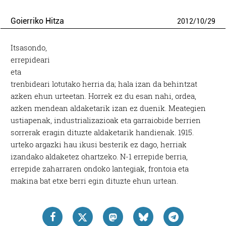
Goierriko Hitza
2012
/
10
/
29
Itsasondo,
errepideari
eta
trenbideari lotutako herria da; hala izan da behintzat
azken ehun urteetan. Horrek ez du esan nahi, ordea,
azken mendean aldaketarik izan ez duenik. Meategien
ustiapenak, industrializazioak eta garraiobide berrien
sorrerak eragin dituzte aldaketarik handienak. 1915.
urteko argazki hau ikusi besterik ez dago, herriak
izandako aldaketez ohartzeko. N-1 errepide berria,
errepide zaharraren ondoko lantegiak, frontoia eta
makina bat etxe berri egin dituzte ehun urtean.