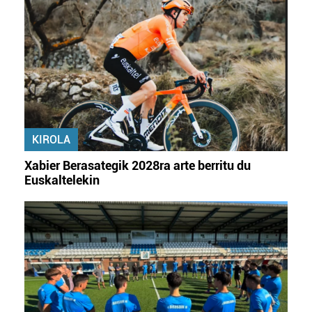
fitxategiak erabiltzen ditu. Zure esperientzia eta
zerbitzuak hobetzeko asmoz, cookie teknologiaz
baliatzen gara. Ohar hau onartuz gero, teknologia hori
erabiltzeko baimen esplizitua ematen diguzu.
Gehiago
irakurri
KIROLA
Xabier Berasategik 2028ra arte berritu du
Euskaltelekin