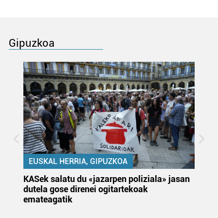
Gipuzkoa
EUSKAL HERRIA, GIPUZKOA
KASek salatu du «jazarpen poliziala» jasan
Pa
dutela gose direnei ogitartekoak
da
emateagatik
«s