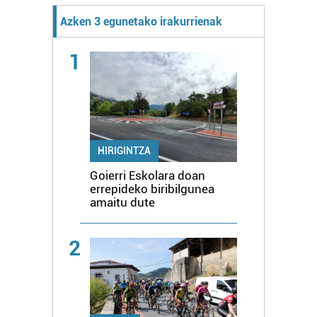
Azken 3 egunetako irakurrienak
1
HIRIGINTZA
Goierri Eskolara doan
errepideko biribilgunea
amaitu dute
2