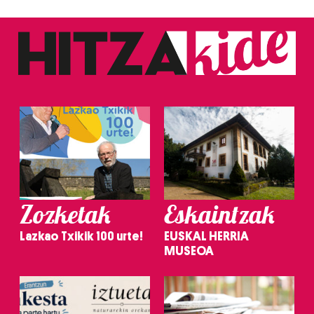
Zozketak
Eskaintzak
Lazkao Txikik 100 urte!
EUSKAL HERRIA
MUSEOA