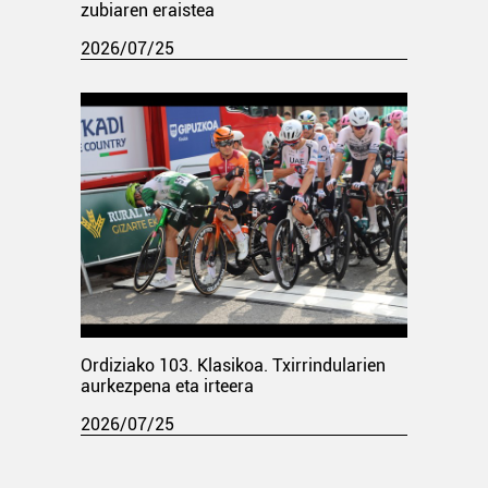
zubiaren eraistea
2026/07/25
Ordiziako 103. Klasikoa. Txirrindularien
aurkezpena eta irteera
2026/07/25