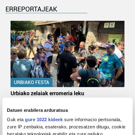
ERREPORTAJEAK
URBIAKO FESTA
Urbiako zelaiak erromeria leku
Datuen erabilera arduratsua
Guk eta
gure 1022 kideek
sure informacio pertsonala,
zure IP zenbakia, esaterako, prozesatzen ditugu, cookie
bezalako teknologiak erabiliz eta zure gailuko