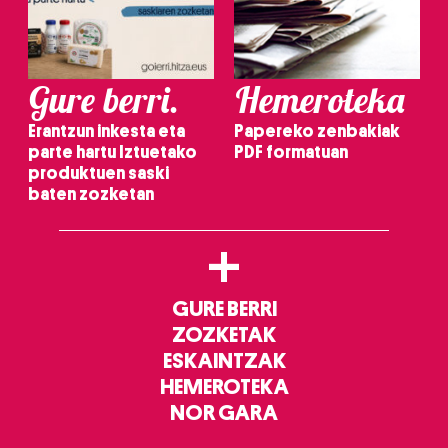
Gure berri.
Hemeroteka
Erantzun inkesta eta
Papereko zenbakiak
parte hartu Iztuetako
PDF formatuan
produktuen saski
baten zozketan
+
GURE BERRI
ZOZKETAK
ESKAINTZAK
HEMEROTEKA
NOR GARA