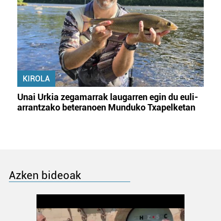
KIROLA
Unai Urkia zegamarrak laugarren egin du euli-
arrantzako beteranoen Munduko Txapelketan
Azken bideoak