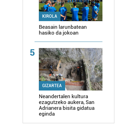
KIROLA
Beasain larunbatean
hasiko da jokoan
5
GIZARTEA
Neandertalen kultura
ezagutzeko aukera, San
Adrianera bisita gidatua
eginda