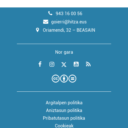
943 16 00 56
goierri@hitza.eus
Oriamendi, 32 – BEASAIN
Nor gara
Argitalpen politika
Aniztasun politika
Pribatutasun politika
Cookieak