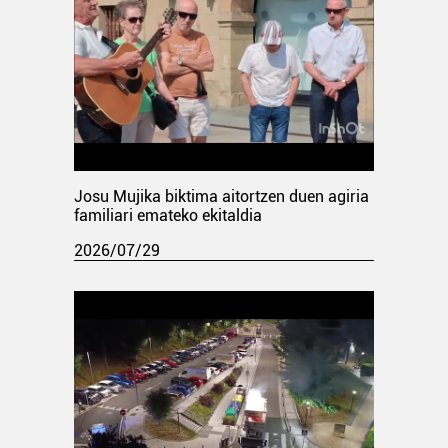
Josu Mujika biktima aitortzen duen agiria
familiari emateko ekitaldia
2026/07/29