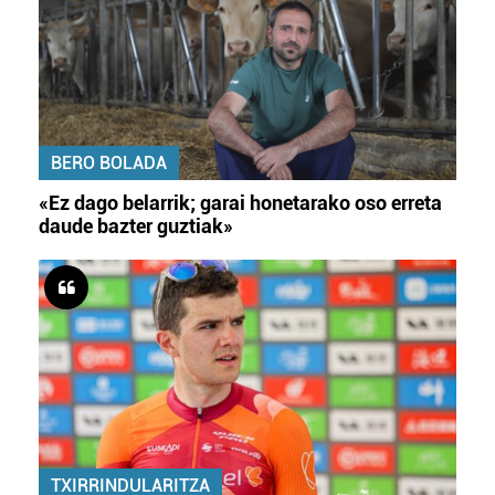
BERO BOLADA
«Ez dago belarrik; garai honetarako oso erreta
daude bazter guztiak»
TXIRRINDULARITZA