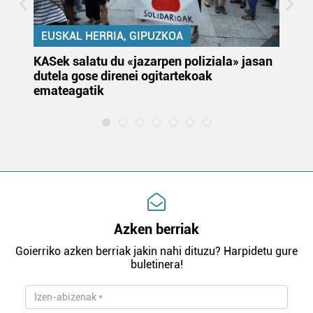
EUSKAL HERRIA, GIPUZKOA
KASek salatu du «jazarpen poliziala» jasan
Pa
dutela gose direnei ogitartekoak
da
emateagatik
«s
Azken berriak
Goierriko azken berriak jakin nahi dituzu? Harpidetu gure
buletinera!