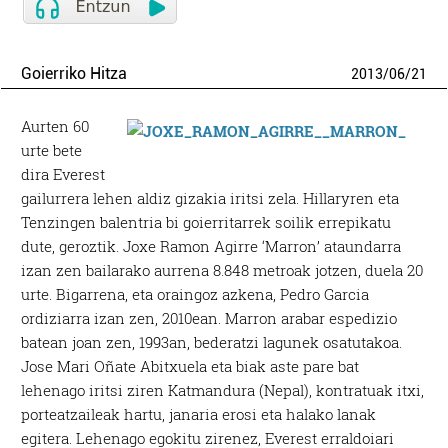
Goierriko Hitza
2013
/
06
/
21
Aurten 60
urte bete
dira Everest
gailurrera lehen aldiz gizakia iritsi zela. Hillaryren eta
Tenzingen balentria bi goierritarrek soilik errepikatu
dute, geroztik. Joxe Ramon Agirre ‘Marron’ ataundarra
izan zen bailarako aurrena 8.848 metroak jotzen, duela 20
urte. Bigarrena, eta oraingoz azkena, Pedro Garcia
ordiziarra izan zen, 2010ean. Marron arabar espedizio
batean joan zen, 1993an, bederatzi lagunek osatutakoa.
Jose Mari Oñate Abitxuela eta biak aste pare bat
lehenago iritsi ziren Katmandura (Nepal), kontratuak itxi,
porteatzaileak hartu, janaria erosi eta halako lanak
egitera. Lehenago egokitu zirenez, Everest erraldoiari