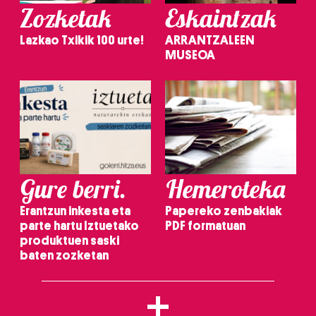
Zozketak
Eskaintzak
Lazkao Txikik 100 urte!
ARRANTZALEEN
MUSEOA
Gure berri.
Hemeroteka
Erantzun inkesta eta
Papereko zenbakiak
parte hartu Iztuetako
PDF formatuan
produktuen saski
baten zozketan
+