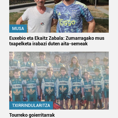
MUSA
Euxebio eta Ekaitz Zabala: Zumarragako mus
txapelketa irabazi duten aita-semeak
TXIRRINDULARITZA
Tourreko goierritarrak