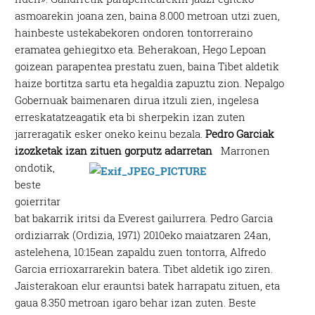
asmoarekin joana zen, baina 8.000 metroan utzi zuen,
hainbeste ustekabekoren ondoren tontorreraino
eramatea gehiegitxo eta. Beherakoan, Hego Lepoan
goizean parapentea prestatu zuen, baina Tibet aldetik
haize bortitza sartu eta hegaldia zapuztu zion. Nepalgo
Gobernuak baimenaren dirua itzuli zien, ingelesa
erreskatatzeagatik eta bi sherpekin izan zuten
jarreragatik esker oneko keinu bezala.
Pedro Garciak
izozketak izan zituen gorputz adarretan
Marronen
ondotik,
beste
goierritar
bat bakarrik iritsi da Everest gailurrera. Pedro Garcia
ordiziarrak (Ordizia, 1971) 2010eko maiatzaren 24an,
astelehena, 10:15ean zapaldu zuen tontorra, Alfredo
Garcia errioxarrarekin batera. Tibet aldetik igo ziren.
Jaisterakoan elur erauntsi batek harrapatu zituen, eta
gaua 8.350 metroan igaro behar izan zuten. Beste