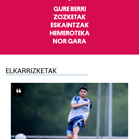
GURE BERRI
ZOZKETAK
ESKAINTZAK
HEMEROTEKA
NOR GARA
ELKARRIZKETAK