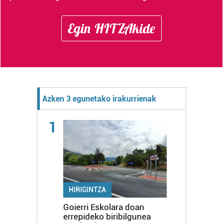
Egin HITZAkide
Azken 3 egunetako irakurrienak
1
HIRIGINTZA
Goierri Eskolara doan
errepideko biribilgunea