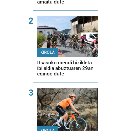
amaitu dute
2
KIROLA
Itsasoko mendi bizikleta
ibilaldia abuztuaren 29an
egingo dute
3
KIROLA