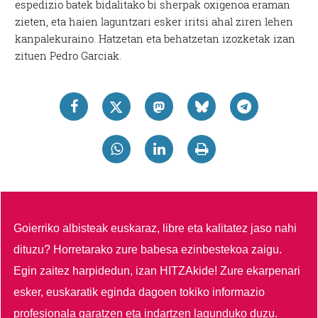
espedizio batek bidalitako bi sherpak oxigenoa eraman
zieten, eta haien laguntzari esker iritsi ahal ziren lehen
kanpalekuraino. Hatzetan eta behatzetan izozketak izan
zituen Pedro Garciak.
Goierriko albisteak euskaraz, libre eta kalitatez jaso nahi
dituzu?
Horretarako zure babesa ezinbestekoa zaigu.
Egin zaitez harpidedun, izan HITZAkide!
Zure ekarpenari
esker, euskaratik eginda dagoen tokiko informazio
profesionala garatzen eta indartzen lagunduko duzu.