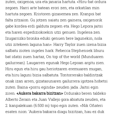
zuten, oxigenoa, ura eta janaria hartuta. «Hiru-bat ordura
zegoen. Harri arte batean erori zen, eta orkatilan min
hartuta zegoen. Kristoren gizasemea zen. Kranpoi bat
falta zitzaion. Gu jotzen saiatu zen gainera, oxigenorik
gabe kordea erdi galduta zegoen eta. Hego Lepora jaitsi
eta haren espediziokoekin utzi genuen. Ingelesa zen.
Izugarrizko bronka eduki genuen bere lagunekin, nola
utzi zitekeen laguna han». Harry Taylor zuen izena bizia
salbatu zioten ingeles hark. Rebecca Stephensek liburu
bat idatzi zuen hartaz, On top of the world (Munduaren
gailurrean). Laugarren egunak Hego Lepoan argitu zien.
Hiru egun eta hiru gau heriotzaren eremuaren mugan,
eta hiru laguni bizia salbatuta. Tontorrerako baldintzak
onak izan arren, gizatasunaren gailurrera igotzea hobetsi
zuten. Baina «porru eginda» zeuden jada. Jaitsi egin
ziren.
«Aukera bakarra bizitzan»
Ordurako beren taldeko
Alberto Zerain eta Juan Vallejo gora abiatuta zeuden, eta
2. kanpalekuan (6.500 m) topo egin zuten. «Nik Oñateri
esaten nion: ‘Aukera bakarra diagu bizitzan, hau ez duk