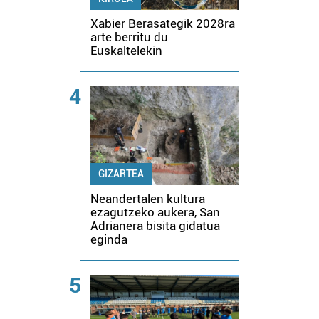
Xabier Berasategik 2028ra
arte berritu du
Euskaltelekin
4
GIZARTEA
Neandertalen kultura
ezagutzeko aukera, San
Adrianera bisita gidatua
eginda
5