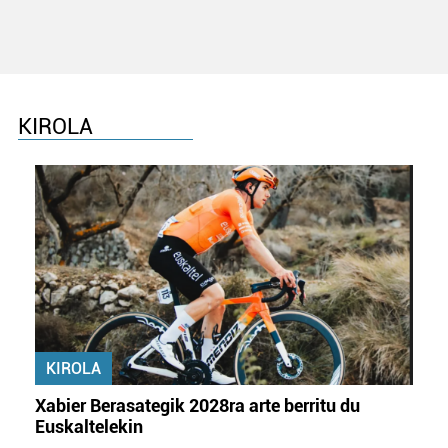
KIROLA
KIROLA
Xabier Berasategik 2028ra arte berritu du
Euskaltelekin