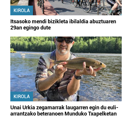
KIROLA
Itsasoko mendi bizikleta ibilaldia abuztuaren
29an egingo dute
KIROLA
Unai Urkia zegamarrak laugarren egin du euli-
arrantzako beteranoen Munduko Txapelketan