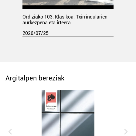
Ordiziako 103. Klasikoa. Txirrindularien
aurkezpena eta irteera
2026/07/25
Argitalpen bereziak