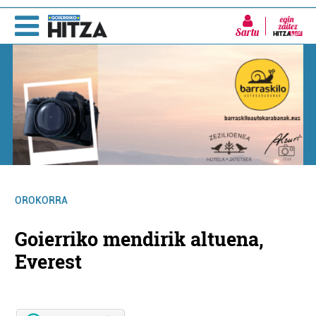
Sartu
OROKORRA
Goierriko mendirik altuena,
Everest