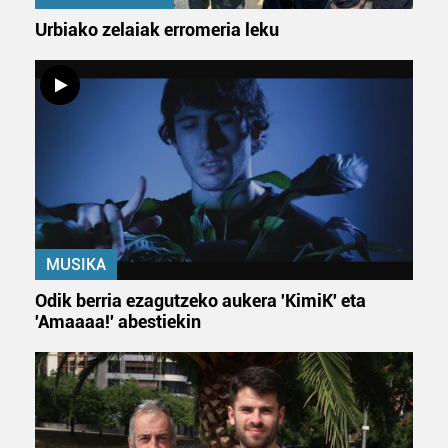
Urbiako zelaiak erromeria leku
MUSIKA
Odik berria ezagutzeko aukera 'KimiK' eta
'Amaaaa!' abestiekin