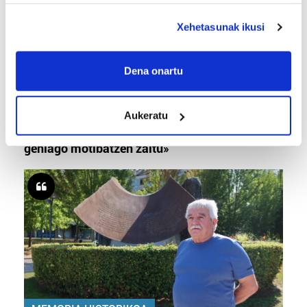
deuseztatzen ahal duzu edozein momentutan, Cookie
deklaraziotik edo Privacy triggerean klikatuz.
Xehetasunak ikusi
If you allow, we would also like to:
Collect information about your geographical
Dena onartu
location which can be accurate to within several
meters
TXIRRINDULARITZA
Aukeratu
Identify your device by actively scanning it for
«Entrenatzen duzun bideetan lehiatzeak
specific characteristics (fingerprinting)
gehiago motibatzen zaitu»
Find out more about how your personal data is processed
and set your preferences in the
details section
.
Guk eta gure bazkideek zure datu pertsonalak
prozesatzen ditugu, zure IP zenbakia, besteak beste,
teknologia erabiliz, cookieak adibidez, iragarki eta eduki
pertsonalizatuak eskaintzeko, iragarkiak eta edukia
neurtzeko, jendeari buruzko informazioa biltzeko eta
produktuak garatzeko. Zure datuak nork eta zertarako
erabiltzen dituen hauta dezakezu.