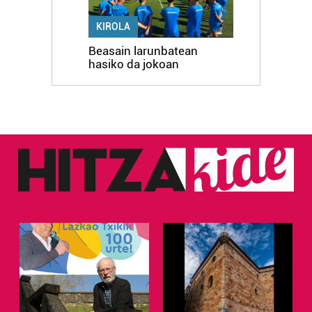
KIROLA
Beasain larunbatean
hasiko da jokoan