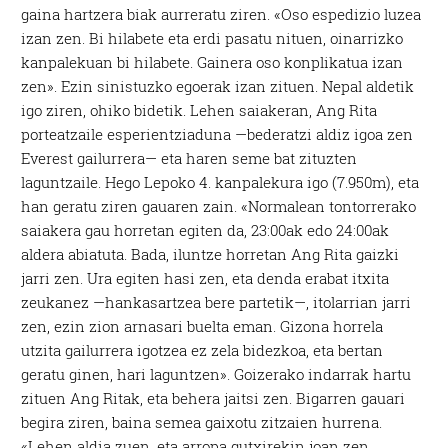
gaina hartzera biak aurreratu ziren. «Oso espedizio luzea
izan zen. Bi hilabete eta erdi pasatu nituen, oinarrizko
kanpalekuan bi hilabete. Gainera oso konplikatua izan
zen». Ezin sinistuzko egoerak izan zituen. Nepal aldetik
igo ziren, ohiko bidetik. Lehen saiakeran, Ang Rita
porteatzaile esperientziaduna —bederatzi aldiz igoa zen
Everest gailurrera— eta haren seme bat zituzten
laguntzaile. Hego Lepoko 4. kanpalekura igo (7.950m), eta
han geratu ziren gauaren zain. «Normalean tontorrerako
saiakera gau horretan egiten da, 23:00ak edo 24:00ak
aldera abiatuta. Bada, iluntze horretan Ang Rita gaizki
jarri zen. Ura egiten hasi zen, eta denda erabat itxita
zeukanez —hankasartzea bere partetik—, itolarrian jarri
zen, ezin zion arnasari buelta eman. Gizona horrela
utzita gailurrera igotzea ez zela bidezkoa, eta bertan
geratu ginen, hari laguntzen». Goizerako indarrak hartu
zituen Ang Ritak, eta behera jaitsi zen. Bigarren gauari
begira ziren, baina semea gaixotu zitzaien hurrena.
«Lehen aldia zuen, eta arropa gutxirekin joan zen