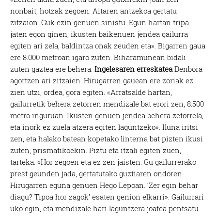
nonbait, hotzak zegoen. Aitaren antzekoa gertatu
zitzaion. Guk ezin genuen sinistu. Egun hartan tripa
jaten egon ginen, ikusten baikenuen jendea gailurra
egiten ari zela, baldintza onak zeuden eta». Bigarren gaua
ere 8.000 metroan igaro zuten. Biharamunean bidali
zuten gaztea ere behera.
Ingelesaren erreskatea
Denbora
agortzen ari zitzaien. Hirugarren gauean ere zoriak ez
zien utzi, ordea, gora egiten. «Arratsalde hartan,
gailurretik behera zetorren mendizale bat erori zen, 8.500
metro inguruan. Ikusten genuen jendea behera zetorrela,
eta inork ez zuela atzera egiten laguntzeko». Iluna iritsi
zen, eta halako batean kopetako linterna bat pizten ikusi
zuten, prismatikoekin. Piztu eta itzali egiten zuen,
tarteka. «Hor zegoen eta ez zen jaisten. Gu gailurrerako
prest geunden jada, gertatutako guztiaren ondoren.
Hirugarren eguna genuen Hego Lepoan. ‘Zer egin behar
diagu? Tipoa hor zagok’ esaten genion elkarri». Gailurrari
uko egin, eta mendizale hari laguntzera joatea pentsatu