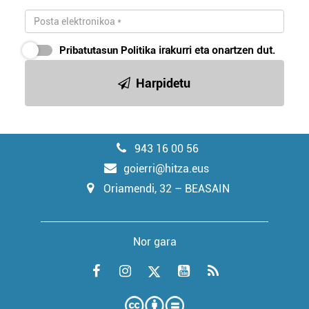
Pribatutasun Politika
irakurri eta onartzen dut.
Harpidetu
943 16 00 56
goierri@hitza.eus
Oriamendi, 32 – BEASAIN
Nor gara