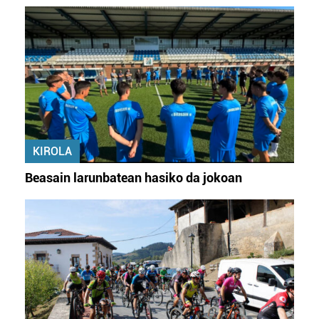
KIROLA
Beasain larunbatean hasiko da jokoan