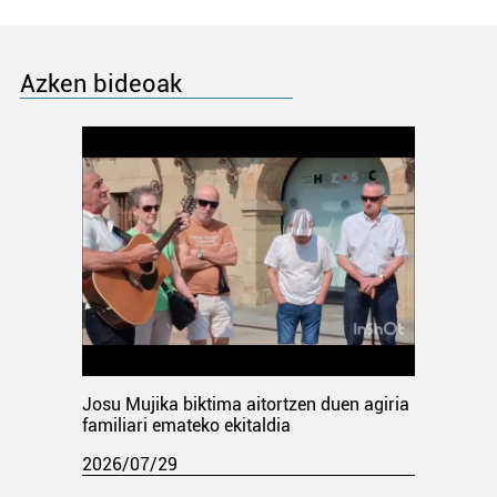
Azken bideoak
Josu Mujika biktima aitortzen duen agiria
familiari emateko ekitaldia
2026/07/29