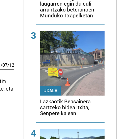
laugarren egin du euli-
arrantzako beteranoen
Munduko Txapelketan
3
3
/
07
/
12
tin
e, eta
UDALA
Lazkaotik Beasainera
sartzeko bidea itxita,
Senpere kalean
4