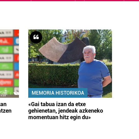
MEMORIA HISTORIKOA
tan
«Gai tabua izan da etxe
atzen
gehienetan, jendeak azkeneko
momentuan hitz egin du»