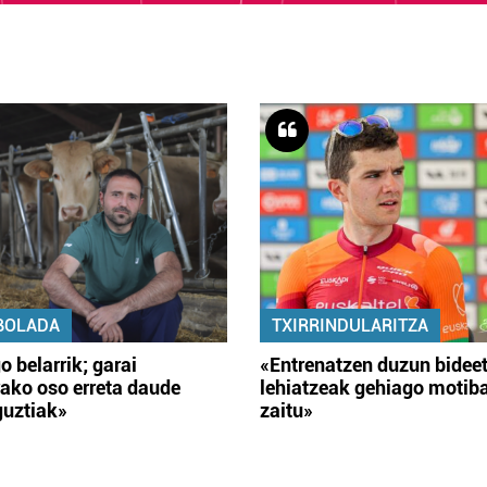
BOLADA
TXIRRINDULARITZA
o belarrik; garai
«Entrenatzen duzun bidee
ako oso erreta daude
lehiatzeak gehiago motib
guztiak»
zaitu»