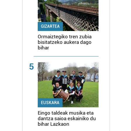
GIZARTEA
Ormaiztegiko tren zubia
bisitatzeko aukera dago
bihar
5
EUSKARA
Eingo taldeak musika eta
dantza saioa eskainiko du
bihar Lazkaon