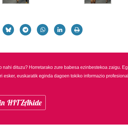
so nahi dituzu?
Horretarako zure babesa ezinbestekoa zaigu. Eg
i esker, euskaratik eginda dagoen tokiko informazio profesiona
in HITZAkide