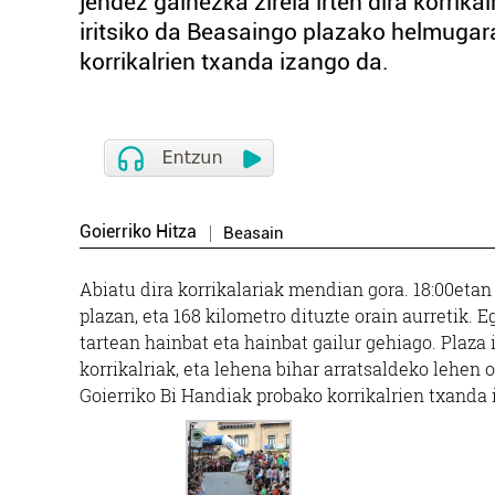
jendez gainezka zirela irten dira korrika
iritsiko da Beasaingo plazako helmugar
korrikalrien txanda izango da.
Goierriko Hitza
Beasain
Abiatu dira korrikalariak mendian gora. 18:00etan
plazan, eta 168 kilometro dituzte orain aurretik. E
tartean hainbat eta hainbat gailur gehiago. Plaza 
korrikalriak, eta lehena bihar arratsaldeko lehen
Goierriko Bi Handiak probako korrikalrien txanda 