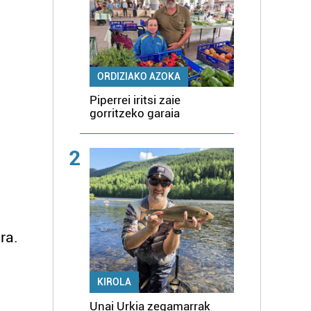
ORDIZIAKO AZOKA
Piperrei iritsi zaie
gorritzeko garaia
2
ra.
8
KIROLA
Unai Urkia zegamarrak