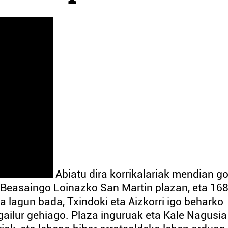
Abiatu dira korrikalariak mendian go
i Beasaingo Loinazko San Martin plazan, eta 16
ia lagun bada, Txindoki eta Aizkorri igo beharko
 gailur gehiago. Plaza inguruak eta Kale Nagusia