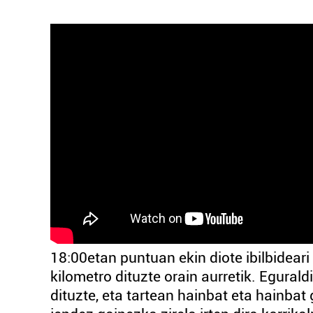
18:00etan puntuan ekin diote ibilbidear
kilometro dituzte orain aurretik. Egurald
dituzte, eta tartean hainbat eta hainbat