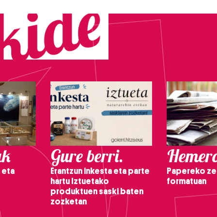
ak
Gure berri.
Hemero
 eta
Erantzun inkesta eta parte
Papereko ze
hartu Iztuetako
formatuan
produktuen saski baten
zozketan