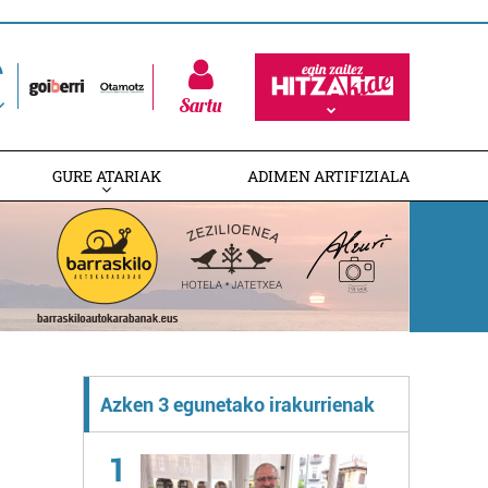
Sartu
GURE ATARIAK
ADIMEN ARTIFIZIALA
Azken 3 egunetako irakurrienak
1