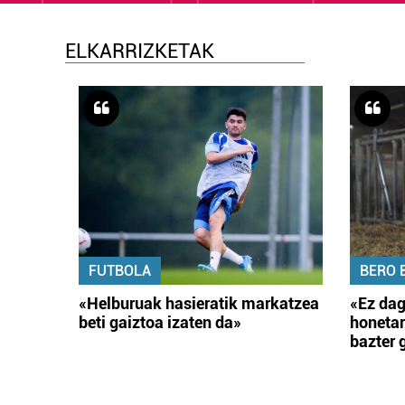
ELKARRIZKETAK
FUTBOLA
BERO 
«Helburuak hasieratik markatzea
«Ez dag
beti gaiztoa izaten da»
honetar
bazter 