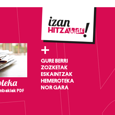
+
GURE BERRI
ZOZKETAK
ESKAINTZAK
teka
HEMEROTEKA
NOR GARA
nbakiak PDF