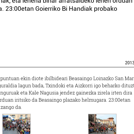
lriak, eta lehena bihar arratsaldeko lehen orduan
a. 23:00etan Goierriko Bi Handiak probako
201
 puntuan ekin diote ibilbideari Beasaingo Loinazko San Mar
guraldia lagun bada, Txindoki eta Aizkorri igo beharko dituzt
inguruak eta Kale Nagusia jendez gainezka zirela irten dira
 orduan iritsiko da Beasaingo plazako helmugara. 23:00etan
izango da.