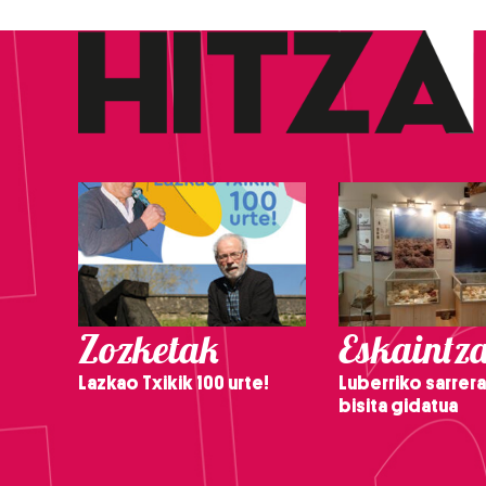
Zozketak
Eskaintz
Lazkao Txikik 100 urte!
Luberriko sarrera
bisita gidatua