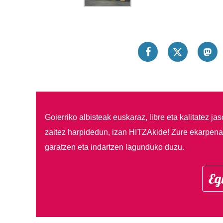
Goierriko albisteak euskaraz, libre eta kalitatez ja
zaitez harpidedun, izan HITZAkide!
Zure ekarpenar
garatzen eta indartzen lagunduko duzu.
Eg