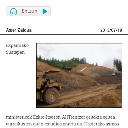
Asier Zaldua
2013
/
07
/
18
Espainiako
Sustapen
ministerioak Ezkio-Itsason AHTrentzat geltokia egitea
aurreikusten duen estudioa onartu du. Hasierako asmoa