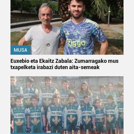
MUSA
Euxebio eta Ekaitz Zabala: Zumarragako mus
txapelketa irabazi duten aita-semeak