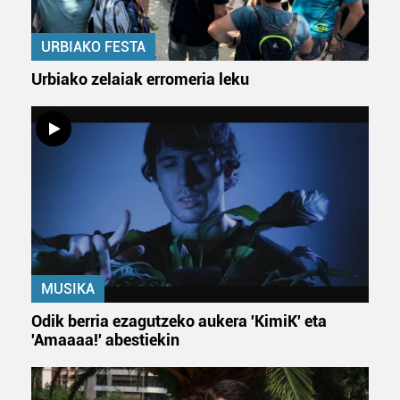
dezakezun ikusteko.
URBIAKO FESTA
Lortu zure datu pertsonalak prozesatzeko moduari
Urbiako zelaiak erromeria leku
buruzko informazio gehiago eta ezarri zure lehentasunak
datuen atalean. Edozein unetan alda edo ken dezakezu
zure baimena Cookieen adierazpenean.
Webgune honek cookie propioak eta hirugarrenen cookie-
fitxategiak erabiltzen ditu. Zure esperientzia eta
zerbitzuak hobetzeko asmoz, cookie teknologiaz
baliatzen gara. Ohar hau onartuz gero, teknologia hori
erabiltzeko baimen esplizitua ematen diguzu.
Gehiago
irakurri
MUSIKA
Odik berria ezagutzeko aukera 'KimiK' eta
'Amaaaa!' abestiekin