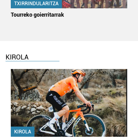
TXIRRINDULARITZA
Tourreko goierritarrak
KIROLA
KIROLA