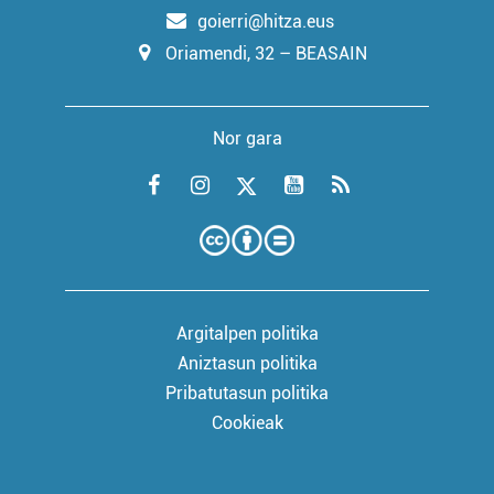
goierri@hitza.eus
Oriamendi, 32 – BEASAIN
Nor gara
Argitalpen politika
Aniztasun politika
Pribatutasun politika
Cookieak