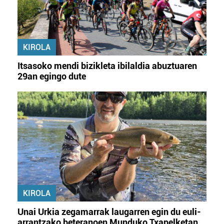
KIROLA
Itsasoko mendi bizikleta ibilaldia abuztuaren
29an egingo dute
KIROLA
Unai Urkia zegamarrak laugarren egin du euli-
arrantzako beteranoen Munduko Txapelketan