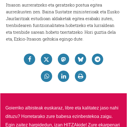
Itsason aurreratzeko eta geratzeko postua egitea
aurreikusten zen. Baina Sustatze ministerioak eta Eusko
Jaurlaritzak estudioan aldaketak egitea erabaki zuten,
trenbidearen funtzionalitatea hobetzeko eta lurraldean
eta trenbide sarean hobeto txertatzeko. Hori guztia dela
eta, Ezkio-Itsason geltokia egingo dute.
Goierriko albisteak euskaraz, libre eta kalitatez jaso nahi
dituzu?
Horretarako zure babesa ezinbestekoa zaigu.
Egin zaitez harpidedun, izan HITZAkide!
Zure ekarpenari