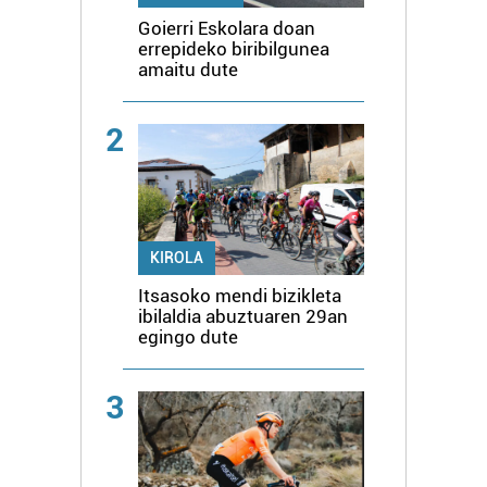
Goierri Eskolara doan
errepideko biribilgunea
amaitu dute
2
KIROLA
Itsasoko mendi bizikleta
ibilaldia abuztuaren 29an
egingo dute
3