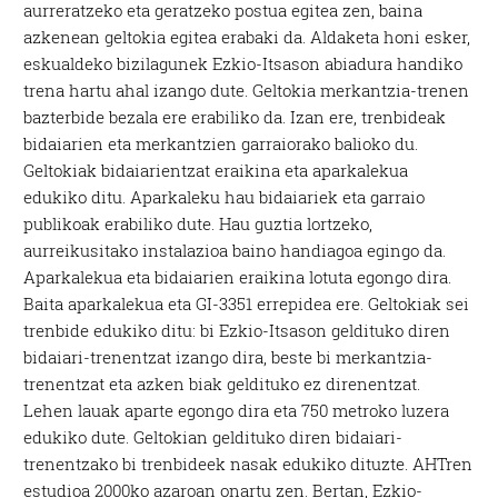
aurreratzeko eta geratzeko postua egitea zen, baina
azkenean geltokia egitea erabaki da. Aldaketa honi esker,
eskualdeko bizilagunek Ezkio-Itsason abiadura handiko
trena hartu ahal izango dute. Geltokia merkantzia-trenen
bazterbide bezala ere erabiliko da. Izan ere, trenbideak
bidaiarien eta merkantzien garraiorako balioko du.
Geltokiak bidaiarientzat eraikina eta aparkalekua
edukiko ditu. Aparkaleku hau bidaiariek eta garraio
publikoak erabiliko dute. Hau guztia lortzeko,
aurreikusitako instalazioa baino handiagoa egingo da.
Aparkalekua eta bidaiarien eraikina lotuta egongo dira.
Baita aparkalekua eta GI-3351 errepidea ere. Geltokiak sei
trenbide edukiko ditu: bi Ezkio-Itsason geldituko diren
bidaiari-trenentzat izango dira, beste bi merkantzia-
trenentzat eta azken biak geldituko ez direnentzat.
Lehen lauak aparte egongo dira eta 750 metroko luzera
edukiko dute. Geltokian geldituko diren bidaiari-
trenentzako bi trenbideek nasak edukiko dituzte. AHTren
estudioa 2000ko azaroan onartu zen. Bertan, Ezkio-