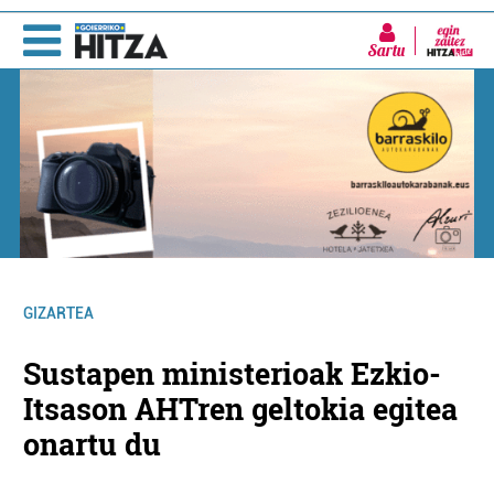
Sartu
GIZARTEA
Sustapen ministerioak Ezkio-
Itsason AHTren geltokia egitea
onartu du