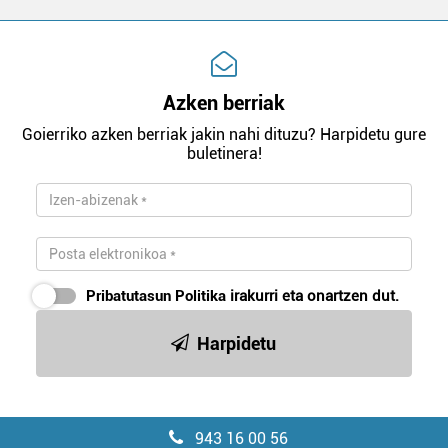
Azken berriak
Goierriko azken berriak jakin nahi dituzu? Harpidetu gure
buletinera!
Pribatutasun Politika
irakurri eta onartzen dut.
Harpidetu
943 16 00 56