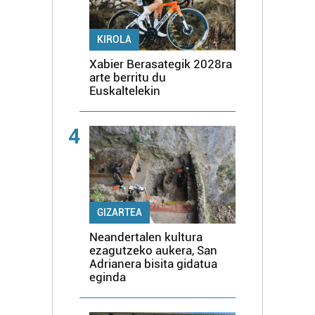
KIROLA
Xabier Berasategik 2028ra
arte berritu du
Euskaltelekin
4
GIZARTEA
Neandertalen kultura
ezagutzeko aukera, San
Adrianera bisita gidatua
eginda