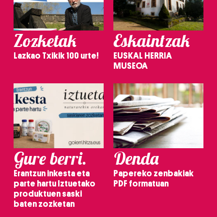
Zozketak
Eskaintzak
Lazkao Txikik 100 urte!
EUSKAL HERRIA
MUSEOA
Gure berri.
Denda
Erantzun inkesta eta
Papereko zenbakiak
parte hartu Iztuetako
PDF formatuan
produktuen saski
baten zozketan