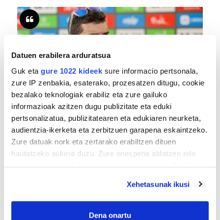
Datuen erabilera arduratsua
Guk eta
gure 1022 kideek
sure informacio pertsonala,
zure IP zenbakia, esaterako, prozesatzen ditugu, cookie
bezalako teknologiak erabiliz eta zure gailuko
informazioak azitzen dugu publizitate eta eduki
TXIRRINDULARITZA
pertsonalizatua, publizitatearen eta edukiaren neurketa,
«Entrenatzen duzun bideetan lehiatzeak
audientzia-ikerketa eta zerbitzuen garapena eskaintzeko.
gehiago motibatzen zaitu»
Zure datuak nork eta zertarako erabiltzen dituen
hautatzeko aukera duzu. Zure onespena aldatzen edo
deuseztatzen ahal duzu edozein momentutan, Cookie
deklaraziotik edo Privacy triggerean klikatuz.
Xehetasunak ikusi
If you allow, we would also like to:
Collect information about your geographical
Dena onartu