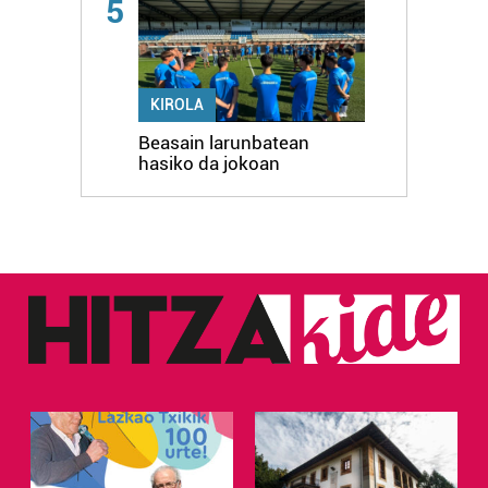
5
KIROLA
Beasain larunbatean
hasiko da jokoan