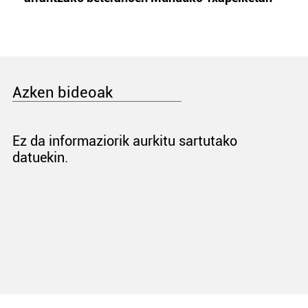
Azken bideoak
Ez da informaziorik aurkitu sartutako
datuekin.