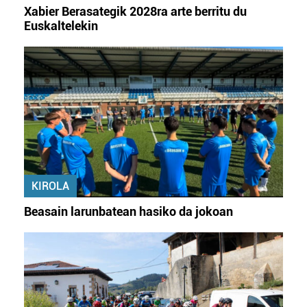
Xabier Berasategik 2028ra arte berritu du
Euskaltelekin
KIROLA
Beasain larunbatean hasiko da jokoan