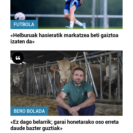
FUTBOLA
«Helburuak hasieratik markatzea beti gaiztoa
izaten da»
BERO BOLADA
«Ez dago belarrik; garai honetarako oso erreta
daude bazter guztiak»