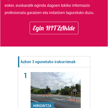
esker, euskaratik eginda dagoen tokiko informazio
profesionala garatzen eta indartzen lagunduko duzu.
Egin HITZAkide
Azken 3 egunetako irakurrienak
1
HIRIGINTZA