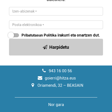
Pribatutasun Politika
irakurri eta onartzen dut.
Harpidetu
943 16 00 56
goierri@hitza.eus
Oriamendi, 32 – BEASAIN
Nor gara