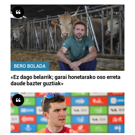
BERO BOLADA
«Ez dago belarrik; garai honetarako oso erreta
daude bazter guztiak»