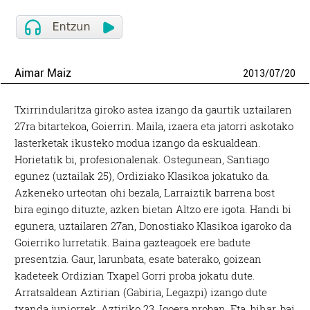
Aimar Maiz
2013
/
07
/
20
Txirrindularitza giroko astea izango da gaurtik uztailaren
27ra bitartekoa, Goierrin. Maila, izaera eta jatorri askotako
lasterketak ikusteko modua izango da eskualdean.
Horietatik bi, profesionalenak. Ostegunean, Santiago
egunez (uztailak 25), Ordiziako Klasikoa jokatuko da.
Azkeneko urteotan ohi bezala, Larraiztik barrena bost
bira egingo dituzte, azken bietan Altzo ere igota. Handi bi
egunera, uztailaren 27an, Donostiako Klasikoa igaroko da
Goierriko lurretatik. Baina gazteagoek ere badute
presentzia. Gaur, larunbata, esate baterako, goizean
kadeteek Ordizian Txapel Gorri proba jokatu dute.
Arratsaldean Aztirian (Gabiria, Legazpi) izango dute
txanda juniorrek, Aztiriko 23. Igoera proban. Eta, bihar, bai