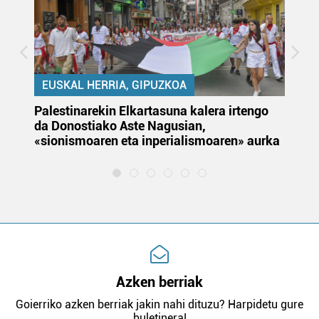
EUSKAL HERRIA, GIPUZKOA
Palestinarekin Elkartasuna kalera irtengo
Do
da Donostiako Aste Nagusian,
du
«sionismoaren eta inperialismoaren» aurka
et
Azken berriak
Goierriko azken berriak jakin nahi dituzu? Harpidetu gure
buletinera!