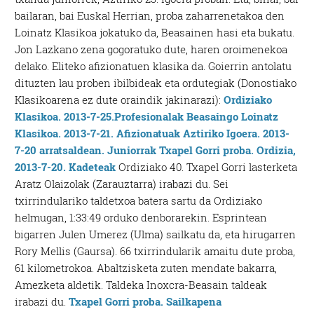
bailaran, bai Euskal Herrian, proba zaharrenetakoa den
Loinatz Klasikoa jokatuko da, Beasainen hasi eta bukatu.
Jon Lazkano zena gogoratuko dute, haren oroimenekoa
delako. Eliteko afizionatuen klasika da. Goierrin antolatu
dituzten lau proben ibilbideak eta ordutegiak (Donostiako
Klasikoarena ez dute oraindik jakinarazi):
Ordiziako
Klasikoa. 2013-7-25.Profesionalak
Beasaingo Loinatz
Klasikoa. 2013-7-21. Afizionatuak
Aztiriko Igoera. 2013-
7-20 arratsaldean. Juniorrak
Txapel Gorri proba. Ordizia,
2013-7-20. Kadeteak
Ordiziako 40. Txapel Gorri lasterketa
Aratz Olaizolak (Zarauztarra) irabazi du. Sei
txirrindulariko taldetxoa batera sartu da Ordiziako
helmugan, 1:33:49 orduko denborarekin. Esprintean
bigarren Julen Umerez (Ulma) sailkatu da, eta hirugarren
Rory Mellis (Gaursa). 66 txirrindularik amaitu dute proba,
61 kilometrokoa. Abaltzisketa zuten mendate bakarra,
Amezketa aldetik. Taldeka Inoxcra-Beasain taldeak
irabazi du.
Txapel Gorri proba. Sailkapena