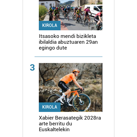
KIROLA
Itsasoko mendi bizikleta
ibilaldia abuztuaren 29an
egingo dute
3
KIROLA
Xabier Berasategik 2028ra
arte berritu du
Euskaltelekin