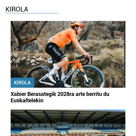
KIROLA
KIROLA
Xabier Berasategik 2028ra arte berritu du
Euskaltelekin