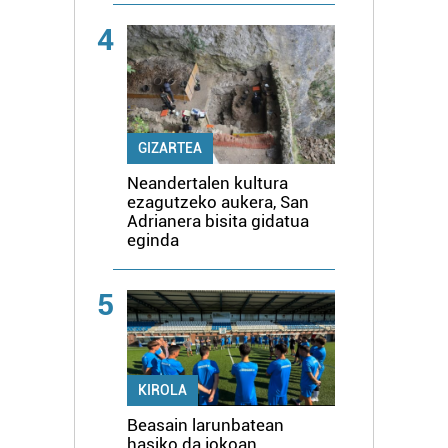
4
GIZARTEA
Neandertalen kultura
ezagutzeko aukera, San
Adrianera bisita gidatua
eginda
5
KIROLA
Beasain larunbatean
hasiko da jokoan