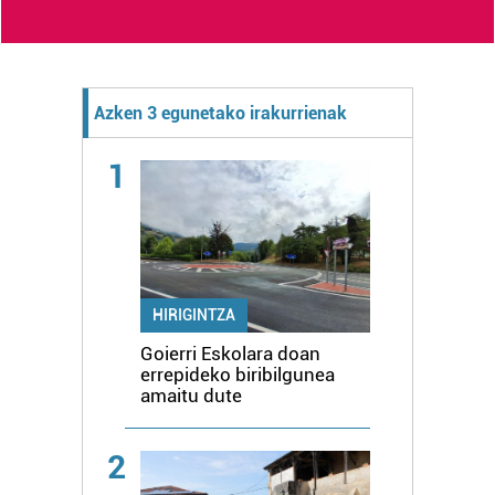
Azken 3 egunetako irakurrienak
1
HIRIGINTZA
Goierri Eskolara doan
errepideko biribilgunea
amaitu dute
2