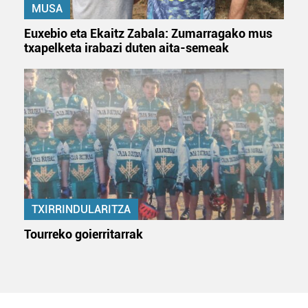
MUSA
Euxebio eta Ekaitz Zabala: Zumarragako mus
txapelketa irabazi duten aita-semeak
TXIRRINDULARITZA
Tourreko goierritarrak