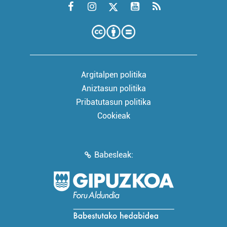
Argitalpen politika
Aniztasun politika
Pribatutasun politika
Cookieak
Babesleak: