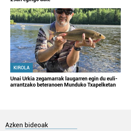
KIROLA
Unai Urkia zegamarrak laugarren egin du euli-
arrantzako beteranoen Munduko Txapelketan
Azken bideoak