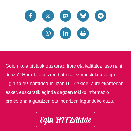
Goierriko albisteak euskaraz, libre eta kalitatez jaso nahi
dituzu?
Horretarako zure babesa ezinbestekoa zaigu.
Egin zaitez harpidedun, izan HITZAkide!
Zure ekarpenari
esker, euskaratik eginda dagoen tokiko informazio
profesionala garatzen eta indartzen lagunduko duzu.
Egin HITZAkide