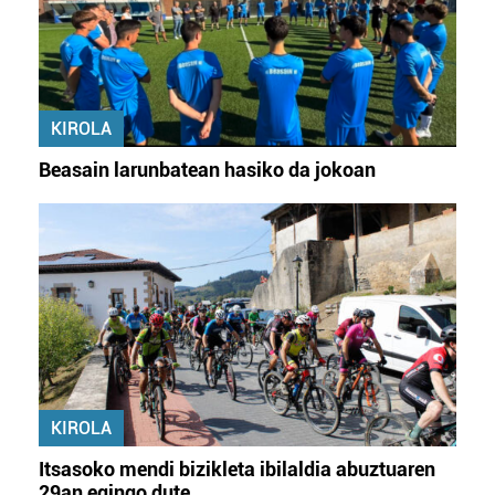
KIROLA
Beasain larunbatean hasiko da jokoan
KIROLA
Itsasoko mendi bizikleta ibilaldia abuztuaren
29an egingo dute