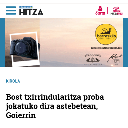
Sartu
KIROLA
Bost txirrindularitza proba
jokatuko dira astebetean,
Goierrin