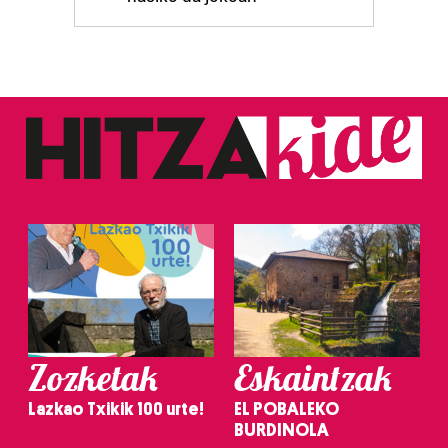
Zozketak
Eskaintzak
Lazkao Txikik 100 urte!
EL POBALEKO
BURDINOLA