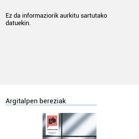
Ez da informaziorik aurkitu sartutako
datuekin.
Argitalpen bereziak