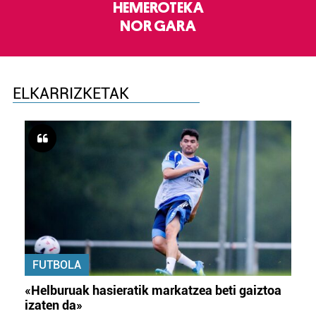
HEMEROTEKA
NOR GARA
ELKARRIZKETAK
FUTBOLA
«Helburuak hasieratik markatzea beti gaiztoa
izaten da»