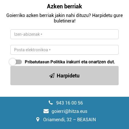
Azken berriak
Goierriko azken berriak jakin nahi dituzu? Harpidetu gure
buletinera!
Pribatutasun Politika
irakurri eta onartzen dut.
Harpidetu
943 16 00 56
goierri@hitza.eus
Oriamendi, 32 – BEASAIN