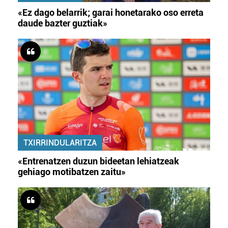
«Ez dago belarrik; garai honetarako oso erreta
daude bazter guztiak»
TXIRRINDULARITZA
«Entrenatzen duzun bideetan lehiatzeak
gehiago motibatzen zaitu»