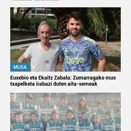
neurtzeko, jendeari buruzko informazioa biltzeko eta
produktuak garatzeko. Zure datuak nork eta zertarako
erabiltzen dituen hauta dezakezu.
Bazkide batzuek ez dizute baimenik eskatzen, eta beren
interes komertzial legitimoetan babesten dira. Ikusi gure
bazkideen zerrenda, beren ustez zein helburutarako
duten interes legitimoa eta horren aurka nola egin
dezakezun ikusteko.
MUSA
Lortu zure datu pertsonalak prozesatzeko moduari
Euxebio eta Ekaitz Zabala: Zumarragako mus
buruzko informazio gehiago eta ezarri zure lehentasunak
txapelketa irabazi duten aita-semeak
datuen atalean. Edozein unetan alda edo ken dezakezu
zure baimena Cookieen adierazpenean.
Webgune honek cookie propioak eta hirugarrenen cookie-
fitxategiak erabiltzen ditu. Zure esperientzia eta
zerbitzuak hobetzeko asmoz, cookie teknologiaz
baliatzen gara. Ohar hau onartuz gero, teknologia hori