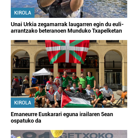
KIROLA
Unai Urkia zegamarrak laugarren egin du euli-
arrantzako beteranoen Munduko Txapelketan
KIROLA
Emaneurre Euskarari eguna irailaren 5ean
ospatuko da