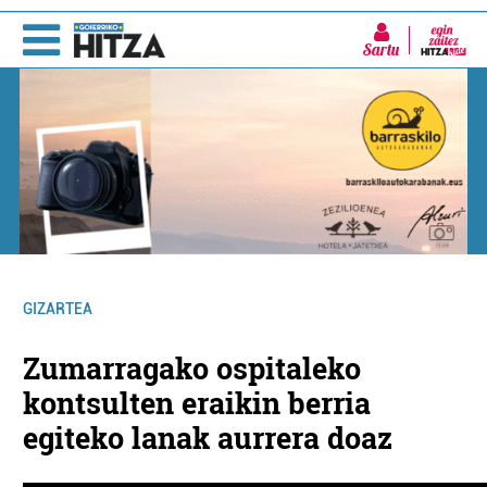
Sartu
GIZARTEA
Zumarragako ospitaleko
kontsulten eraikin berria
egiteko lanak aurrera doaz