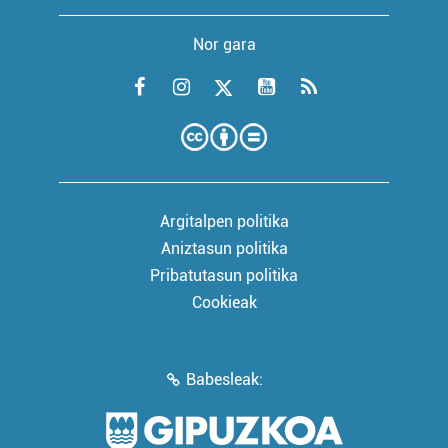
Nor gara
Argitalpen politika
Aniztasun politika
Pribatutasun politika
Cookieak
Babesleak: