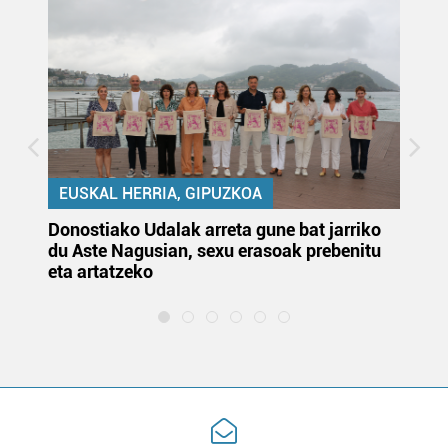
EUSKAL HERRIA, GIPUZKOA
Donostiako Udalak arreta gune bat jarriko
Ur
du Aste Nagusian, sexu erasoak prebenitu
es
eta artatzeko
lu