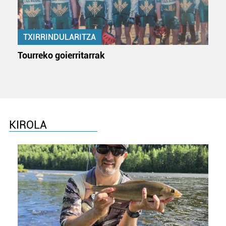
erabiltzeko baimen esplizitua ematen diguzu.
Gehiago
irakurri
TXIRRINDULARITZA
Tourreko goierritarrak
KIROLA