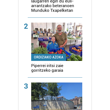
laugarren egin du euli-
arrantzako beteranoen
Munduko Txapelketan
2
ORDIZIAKO AZOKA
Piperrei iritsi zaie
gorritzeko garaia
3