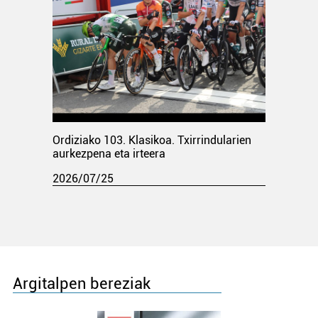
Ordiziako 103. Klasikoa. Txirrindularien
aurkezpena eta irteera
2026/07/25
Argitalpen bereziak