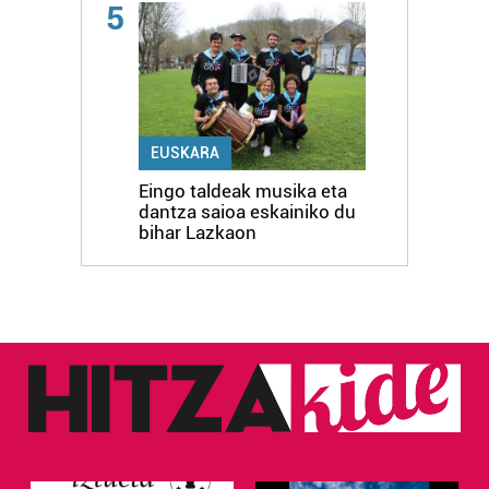
5
EUSKARA
Eingo taldeak musika eta
dantza saioa eskainiko du
bihar Lazkaon