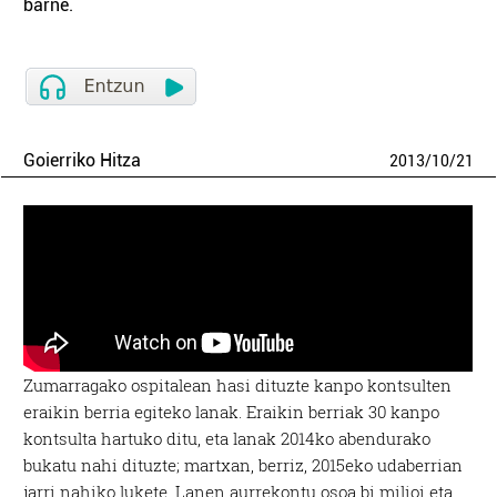
barne.
Goierriko Hitza
2013
/
10
/
21
Zumarragako ospitalean hasi dituzte kanpo kontsulten
eraikin berria egiteko lanak. Eraikin berriak 30 kanpo
kontsulta hartuko ditu, eta lanak 2014ko abendurako
bukatu nahi dituzte; martxan, berriz, 2015eko udaberrian
jarri nahiko lukete. Lanen aurrekontu osoa bi milioi eta