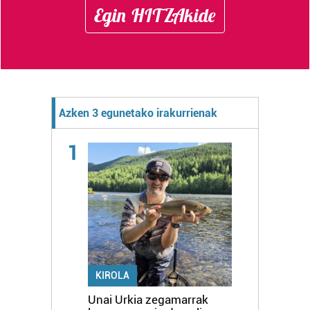
Egin HITZAkide
Azken 3 egunetako irakurrienak
1
KIROLA
Unai Urkia zegamarrak