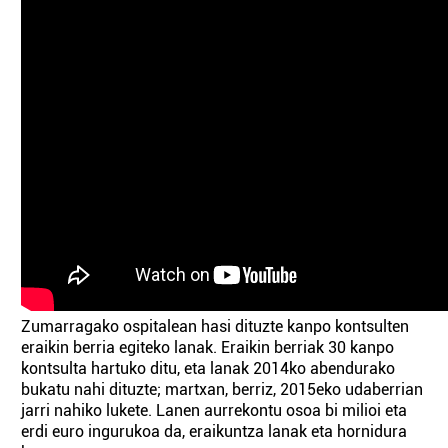
Zumarragako ospitalean hasi dituzte kanpo kontsulten
eraikin berria egiteko lanak. Eraikin berriak 30 kanpo
kontsulta hartuko ditu, eta lanak 2014ko abendurako
bukatu nahi dituzte; martxan, berriz, 2015eko udaberrian
jarri nahiko lukete. Lanen aurrekontu osoa bi milioi eta
erdi euro ingurukoa da, eraikuntza lanak eta hornidura