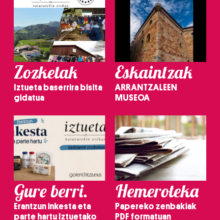
Zozketak
Eskaintzak
Iztueta baserrira bisita
ARRANTZALEEN
gidatua
MUSEOA
Gure berri.
Hemeroteka
Erantzun inkesta eta
Papereko zenbakiak
parte hartu Iztuetako
PDF formatuan