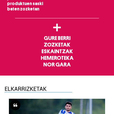
produktuen saski
baten zozketan
+
GURE BERRI
ZOZKETAK
ESKAINTZAK
HEMEROTEKA
NOR GARA
ELKARRIZKETAK