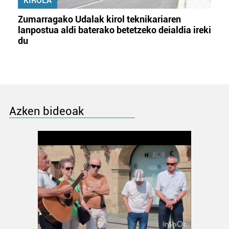
KIROLA
Zumarragako Udalak kirol teknikariaren
lanpostua aldi baterako betetzeko deialdia ireki
du
Azken bideoak