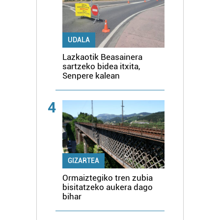
UDALA
Lazkaotik Beasainera
sartzeko bidea itxita,
Senpere kalean
4
GIZARTEA
Ormaiztegiko tren zubia
bisitatzeko aukera dago
bihar