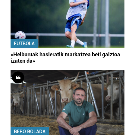
FUTBOLA
«Helburuak hasieratik markatzea beti gaiztoa
izaten da»
BERO BOLADA