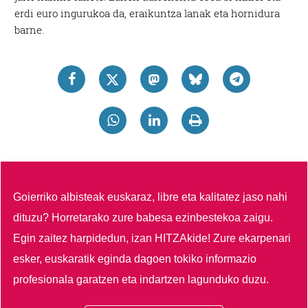
erdi euro ingurukoa da, eraikuntza lanak eta hornidura
barne.
Goierriko albisteak euskaraz, libre eta kalitatez jaso nahi
dituzu?
Horretarako zure babesa ezinbestekoa zaigu.
Egin zaitez harpidedun, izan HITZAkide!
Zure ekarpenari
esker, euskaratik eginda dagoen tokiko informazio
profesionala garatzen eta indartzen lagunduko duzu.