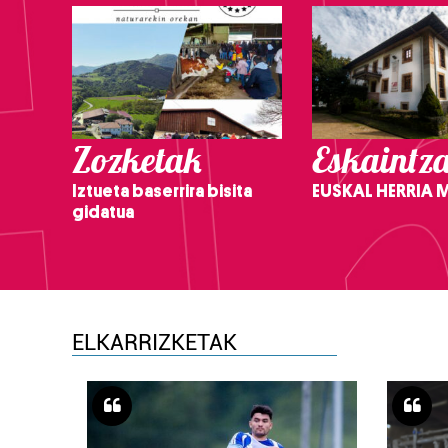
Zozketak
Eskaintz
Iztueta baserrira bisita
EUSKAL HERRIA
gidatua
ELKARRIZKETAK