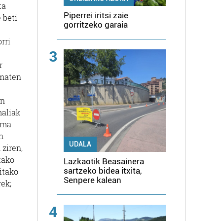
ta
Piperrei iritsi zaie
 beti
gorritzeko garaia
rri
3
r
ematen
in
maliak
 ama
n
UDALA
 ziren,
tako
Lazkaotik Beasainera
sartzeko bidea itxita,
itako
Senpere kalean
rek;
4