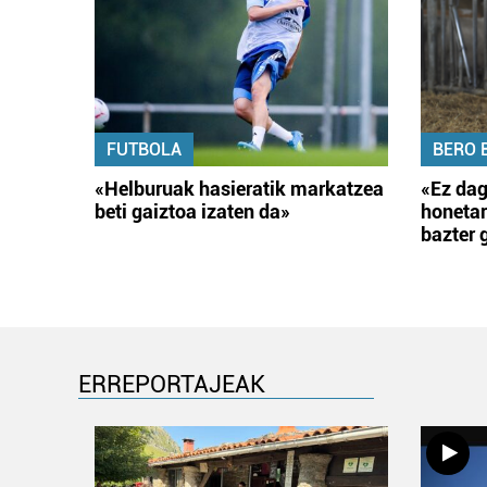
FUTBOLA
BERO 
«Helburuak hasieratik markatzea
«Ez dag
beti gaiztoa izaten da»
honetar
bazter 
ERREPORTAJEAK