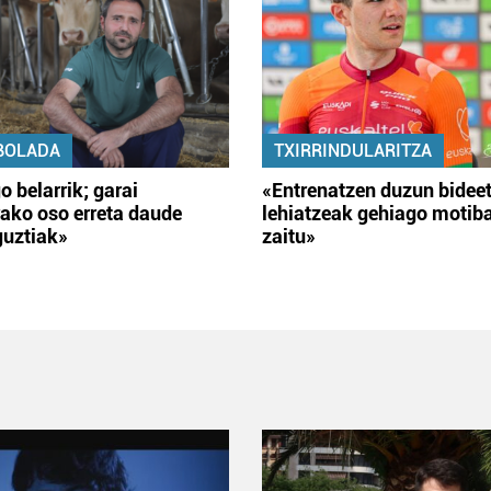
BOLADA
TXIRRINDULARITZA
o belarrik; garai
«Entrenatzen duzun bidee
ako oso erreta daude
lehiatzeak gehiago motib
guztiak»
zaitu»