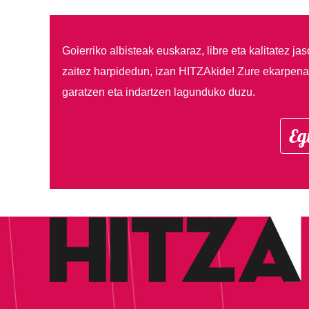
Goierriko albisteak euskaraz, libre eta kalitatez ja
zaitez harpidedun, izan HITZAkide!
Zure ekarpenar
garatzen eta indartzen lagunduko duzu.
Eg