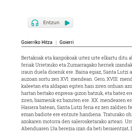
Goierriko Hitza
Goierri
Bertakoak eta kanpokoak urtez urte elkartu ditu 
feriak Urretxuko eta Zumarragako herriek izanda
iraun duela dioenik ere. Baina egiaz, Santa Lutz
auzoan sortu zen XVI. mendean. Gero, XVIII. mende
kaleetan eta aldapan egiten hasi ziren orduan azo
hartan bertako enpresa-gizon batzuk, eta batez er
ziren, baimenik ez bazuten ere. XX. mendearen erdi
Hasiera batean, Santa Lutzi feria ez zen zaldien 
eman badiote ere entzute handiena. Traturako ohi
azokaren motorra den salerosketarako arteari. Urr
Abenduaren 13a berezia izan da beti beraientzat,