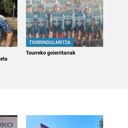
TXIRRINDULARITZA
:
Tourreko goierritarrak
eta
k