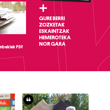
+
GURE BERRI
ZOZKETAK
ESKAINTZAK
HEMEROTEKA
NOR GARA
nbakiak PDF