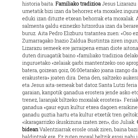
historia baita.
Familiako tradizioa
Jesus Lizarazu 
umetatik bizi izan da behorrez eta moxalez ingura
eduki izan dituzte etxean behorrak eta moxalak. 
salmenta galdu ezinezko hitzordua izan da berare
buruz. Aita Pedro Elizburu tratantea zuen: «Oso ez
Zumarragako Inazio Zaldua Bustintza ziren inguru
Lizarazu semeek ere jarraipena eman diote aitona
duten diruagatik baino «familiako tradizioa dela
inguruetako «zelaiak garbi mantentzeko oso aprop
batera, goizean goiz, 06:00etarako joana izango d
erakustera» joaten dira. Dena den, saltzeko aukera
eta Jesus aita-semeak bat datoz Santa Lutzi feria 
garaian, kanpotik ganadua erostera jende asko etor
trenez, laranjak biltzeko moxalak erostera». Feri
ganadua «gaur egun kultur etxea dagoen eraikinea
ganadu guztia hartu eta kultur etxetik tren gelto
«ikaragarrizko ikuskizuna izaten zen», dio Juliak.
bidean
Valentziarrak erosle onak ziren, baina baz
baldintzak ere. Ez zuten moxal beltzik erosi nahi 