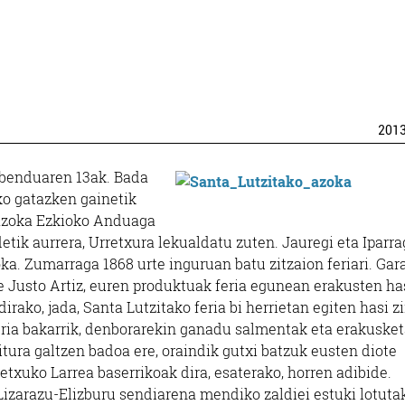
201
abenduaren 13ak. Bada
ko gatazken gainetik
i azoka Ezkioko Anduaga
tik aurrera, Urretxura lekualdatu zuten. Jauregi eta Iparra
ka. Zumarraga 1868 urte inguruan batu zitzaion feriari. Gar
e Justo Artiz, euren produktuak feria egunean erakusten ha
rako, jada, Santa Lutzitako feria bi herrietan egiten hasi zi
feria bakarrik, denborarekin ganadu salmentak eta erakuske
tura galtzen badoa ere, oraindik gutxi batzuk eusten diote
etxuko Larrea baserrikoak dira, esaterako, horren adibide.
 Lizarazu-Elizburu sendiarena mendiko zaldiei estuki lotuta