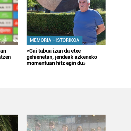
MEMORIA HISTORIKOA
tan
«Gai tabua izan da etxe
atzen
gehienetan, jendeak azkeneko
momentuan hitz egin du»