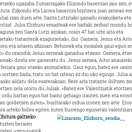
etxeko ugazaba Zumarragako Elizondo baserrian jaio zen, e
tuta. Ezkondu eta Larrea baserrira bizitzera joan zenean ere
Ahal izan duen arte, Santa Lutzitako ganadu erakusketa eta
ntzat. Julia Elizburu emazteak ere badaki zerbait mundu ho
aguna zen Santa Lutzi azokan, orain 47 bat urte aita eta
etako tratanterik ezagunenak», dio. Gainera, Jesus eta Aito
ren eta aitaren afizioari. Behorrek eta moxalek gaur egun 
ko» du oraindik Jesus semeak ganadua etxean. Gainera, etxe
osak» direla ere gaineratu du. Jesus semea, Aitor anaiarek
a feriara gaur etxeko animaliekin. Gaur egun, batez ere «ani
 sortzen bada, tratu on bat ixteari ez dio uko egingo. Julia
asko aldatu dela esaterakoan. Bere aita tratante ibiltzen ze
tzen zela oroitu du Juliak. «Batez ere Valentziatik etortzen
ak ordu hartan egun bat baino gehiago irauten zuen eta erosi
n gordetzen zuten», bueltarako ordua iristen zen arte. Eros
kira arteko bidea egiten zuten hurrengo egunetan valentziar
Ohitura galtzeko
ituzten beraien
izaten, «seguruenik,