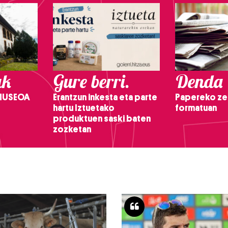
ak
Gure berri.
Denda
 MUSEOA
Erantzun inkesta eta parte
Papereko ze
hartu Iztuetako
formatuan
produktuen saski baten
zozketan