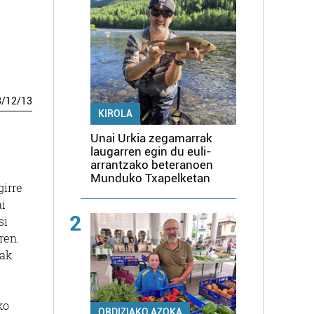
3
/
12
/
13
KIROLA
Unai Urkia zegamarrak
laugarren egin du euli-
arrantzako beteranoen
Munduko Txapelketan
girre
ai
2
si
ren.
tak
ko
ORDIZIAKO AZOKA