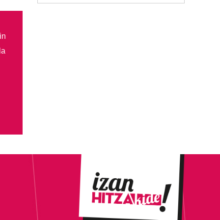
in
la