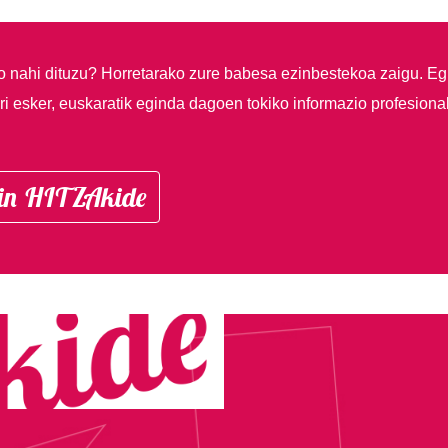
so nahi dituzu?
Horretarako zure babesa ezinbestekoa zaigu. Eg
i esker, euskaratik eginda dagoen tokiko informazio profesiona
in HITZAkide