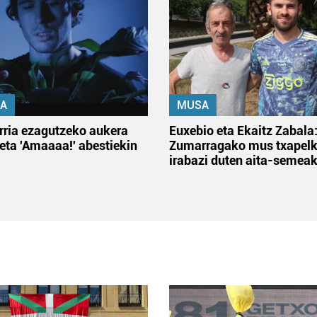
A
MUSA
rria ezagutzeko aukera
Euxebio eta Ekaitz Zabala
 eta 'Amaaaa!' abestiekin
Zumarragako mus txapelk
irabazi duten aita-semea