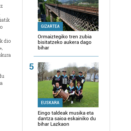
ez
n
iatik
ko
GIZARTEA
Ormaiztegiko tren zubia
k dio
bisitatzeko aukera dago
»,
bihar
skura
5
du
za
EUSKARA
Eingo taldeak musika eta
dantza saioa eskainiko du
bihar Lazkaon