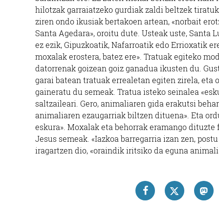
hilotzak garraiatzeko gurdiak zaldi beltzek tiratu
ziren ondo ikusiak bertakoen artean, «norbait ero
Santa Agedara», oroitu dute. Usteak uste, Santa Lu
ez ezik, Gipuzkoatik, Nafarroatik edo Errioxatik er
moxalak erostera, batez ere». Tratuak egiteko mod
datorrenak goizean goiz ganadua ikusten du. Gust
garai batean tratuak errealetan egiten zirela, eta 
gaineratu du semeak. Tratua isteko seinalea «esk
saltzaileari. Gero, animaliaren gida erakutsi behar
animaliaren ezaugarriak biltzen dituena». Eta or
eskura». Moxalak eta behorrak eramango dituzte f
Jesus semeak. «Iazkoa barregarria izan zen, postu 
iragartzen dio, «oraindik iritsiko da eguna animal