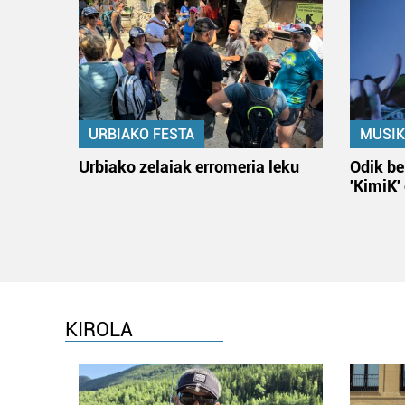
URBIAKO FESTA
MUSIK
Urbiako zelaiak erromeria leku
Odik be
'KimiK'
KIROLA