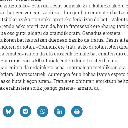
ko zituztelako», esan du Jesus semeak. Zuri kolorekoak ere 
tzat hartzen zenean, zaldi zuridun gurdian eramaten baitze
tzitako azoka traturako aparteko feria izan da beti. Valentz
e jende asko etorri izan da, baita frantsesak ere «haragitara
ua oso gutxi aldatu da oraindik orain. Ganadua erostera
ukoren bat hautatzen duenean hasiko da tratua. Jesus aita
ondoren durotan. «Oraindik ere tratu asko durotan isten dira
ua ematea» izaten da eta erosleak seinale bat ematen dio e
 zaio erosleari. «Albaitariak egiten duen txosten bat da,
duan egiten da ordainketa osoa, «normalean metalikoan eta
eriara Lizarazutarrek. Aurtengoa feria hobea izatea espero 
asko hutsik egon ziren». Tratuaren ohiturari etorkizun belt
iak erakustera soilik joango garena», amaitu du.