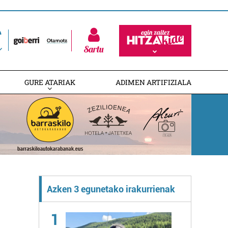
Sartu
GURE ATARIAK
ADIMEN ARTIFIZIALA
Azken 3 egunetako irakurrienak
1