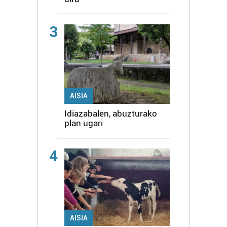
3
AISIA
Idiazabalen, abuzturako
plan ugari
4
AISIA