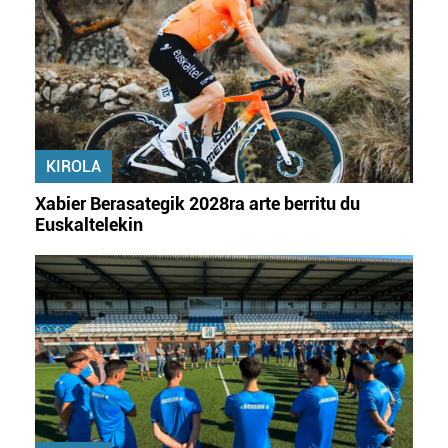
KIROLA
Xabier Berasategik 2028ra arte berritu du
Euskaltelekin