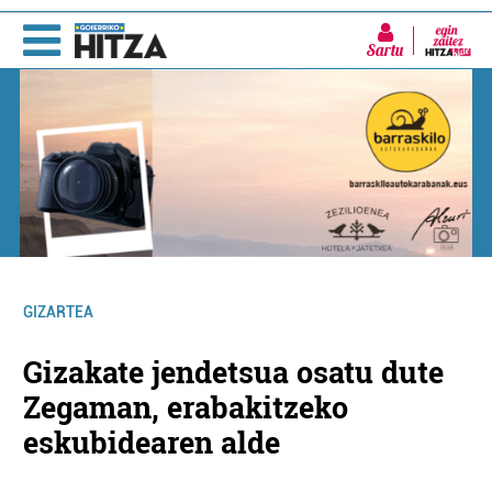
Sartu
GIZARTEA
Gizakate jendetsua osatu dute
Zegaman, erabakitzeko
eskubidearen alde