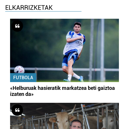
ELKARRIZKETAK
FUTBOLA
«Helburuak hasieratik markatzea beti gaiztoa
izaten da»