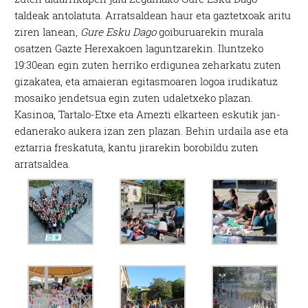
taldeak antolatuta. Arratsaldean haur eta gaztetxoak aritu
ziren lanean,
Gure Esku Dago
goiburuarekin murala
osatzen Gazte Herexakoen laguntzarekin. Iluntzeko
19:30ean egin zuten herriko erdigunea zeharkatu zuten
gizakatea, eta amaieran egitasmoaren logoa irudikatuz
mosaiko jendetsua egin zuten udaletxeko plazan.
Kasinoa, Tartalo-Etxe eta Amezti elkarteen eskutik jan-
edanerako aukera izan zen plazan. Behin urdaila ase eta
eztarria freskatuta, kantu jirarekin borobildu zuten
arratsaldea.