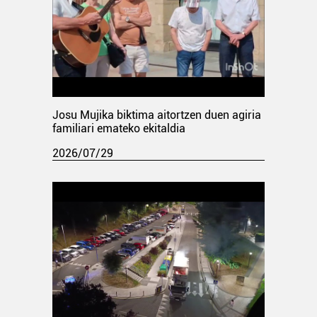
Josu Mujika biktima aitortzen duen agiria
familiari emateko ekitaldia
2026/07/29