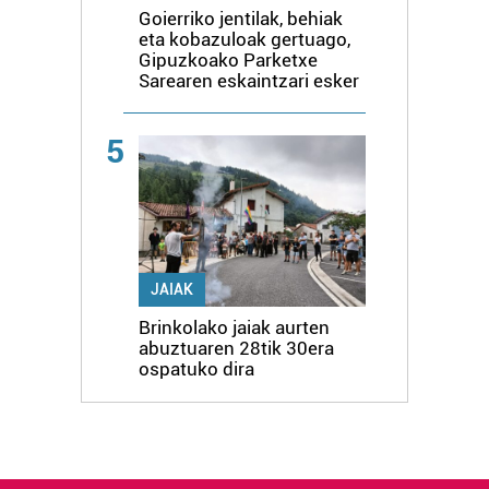
Goierriko jentilak, behiak
eta kobazuloak gertuago,
Gipuzkoako Parketxe
Sarearen eskaintzari esker
5
JAIAK
Brinkolako jaiak aurten
abuztuaren 28tik 30era
ospatuko dira