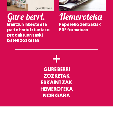
Gure berri.
Hemeroteka
Erantzun inkesta eta
Papereko zenbakiak
parte hartu Iztuetako
PDF formatuan
produktuen saski
baten zozketan
+
GURE BERRI
ZOZKETAK
ESKAINTZAK
HEMEROTEKA
NOR GARA