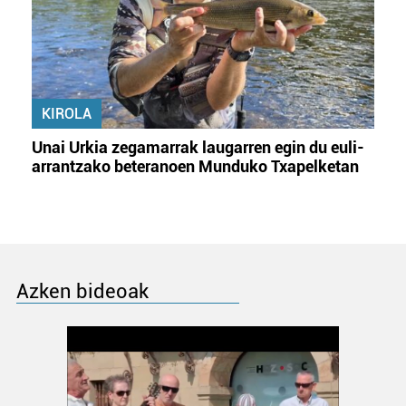
KIROLA
Unai Urkia zegamarrak laugarren egin du euli-
arrantzako beteranoen Munduko Txapelketan
Azken bideoak