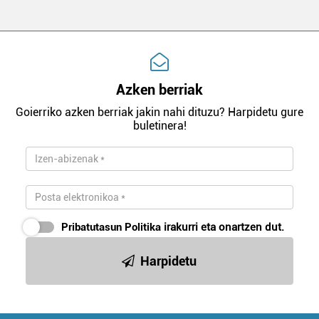
Azken berriak
Goierriko azken berriak jakin nahi dituzu? Harpidetu gure
buletinera!
Pribatutasun Politika
irakurri eta onartzen dut.
Harpidetu