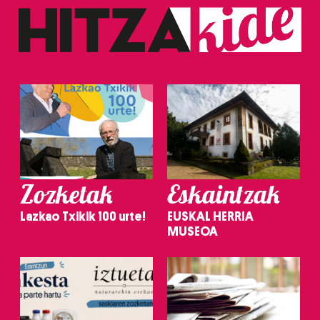
Zozketak
Eskaintzak
Lazkao Txikik 100 urte!
EUSKAL HERRIA
MUSEOA