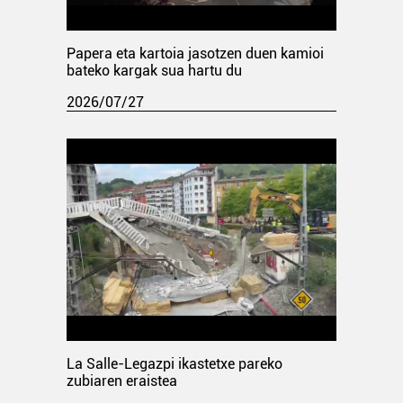
Papera eta kartoia jasotzen duen kamioi
bateko kargak sua hartu du
2026/07/27
La Salle-Legazpi ikastetxe pareko
zubiaren eraistea