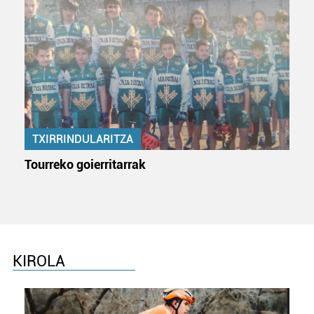
fitxategiak erabiltzen ditu. Zure esperientzia eta
zerbitzuak hobetzeko asmoz, cookie teknologiaz
baliatzen gara. Ohar hau onartuz gero, teknologia hori
erabiltzeko baimen esplizitua ematen diguzu.
Gehiago
irakurri
TXIRRINDULARITZA
Tourreko goierritarrak
KIROLA