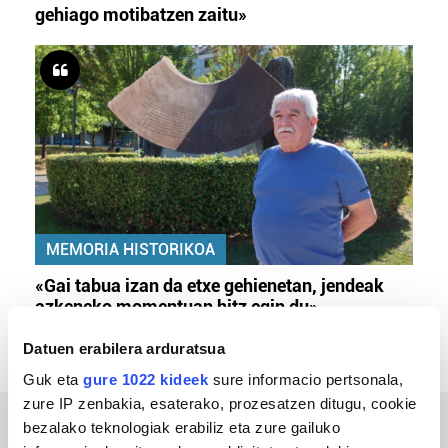
gehiago motibatzen zaitu»
MEMORIA HISTORIKOA
«Gai tabua izan da etxe gehienetan, jendeak
azkeneko momentuan hitz egin du»
Datuen erabilera arduratsua
Guk eta
gure 1022 kideek
sure informacio pertsonala,
zure IP zenbakia, esaterako, prozesatzen ditugu, cookie
bezalako teknologiak erabiliz eta zure gailuko
ERREPORTAJEAK