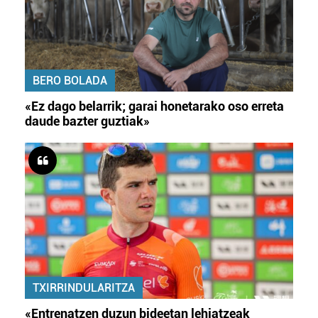
BERO BOLADA
«Ez dago belarrik; garai honetarako oso erreta
daude bazter guztiak»
TXIRRINDULARITZA
«Entrenatzen duzun bideetan lehiatzeak