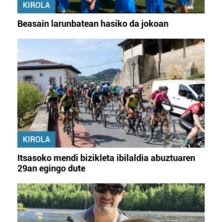
KIROLA
Beasain larunbatean hasiko da jokoan
KIROLA
Itsasoko mendi bizikleta ibilaldia abuztuaren
29an egingo dute