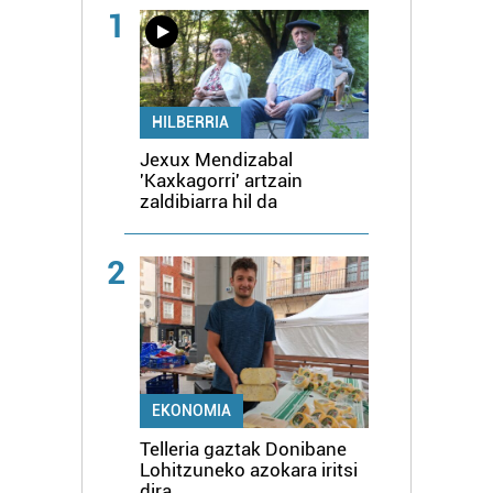
1
HILBERRIA
Jexux Mendizabal
'Kaxkagorri' artzain
zaldibiarra hil da
2
EKONOMIA
Telleria gaztak Donibane
Lohitzuneko azokara iritsi
dira