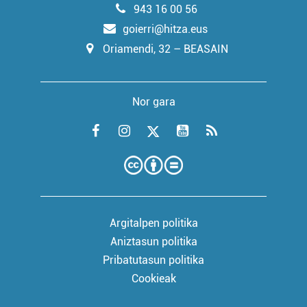
943 16 00 56
goierri@hitza.eus
Oriamendi, 32 – BEASAIN
Nor gara
Argitalpen politika
Aniztasun politika
Pribatutasun politika
Cookieak