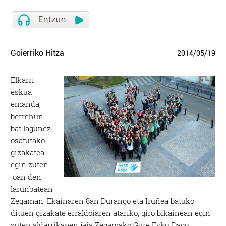
Goierriko Hitza
2014
/
05
/
19
Elkarri
eskua
emanda,
berrehun
bat lagunez
osatutako
gizakatea
egin zuten
joan den
larunbatean
Zegaman. Ekainaren 8an Durango eta Iruñea batuko
dituen gizakate erraldoiaren atariko, giro bikainean egin
zuten aldarrikapen jaia Zegamako Gure Esku Dago