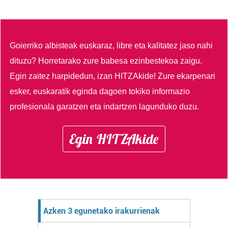
Goierriko albisteak euskaraz, libre eta kalitatez jaso nahi
dituzu?
Horretarako zure babesa ezinbestekoa zaigu.
Egin zaitez harpidedun, izan HITZAkide!
Zure ekarpenari
esker, euskaratik eginda dagoen tokiko informazio
profesionala garatzen eta indartzen lagunduko duzu.
Egin HITZAkide
Azken 3 egunetako irakurrienak