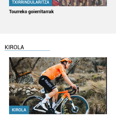
TXIRRINDULARITZA
Tourreko goierritarrak
KIROLA
KIROLA