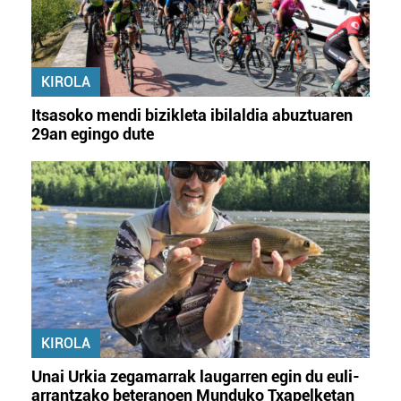
KIROLA
Itsasoko mendi bizikleta ibilaldia abuztuaren
29an egingo dute
KIROLA
Unai Urkia zegamarrak laugarren egin du euli-
arrantzako beteranoen Munduko Txapelketan