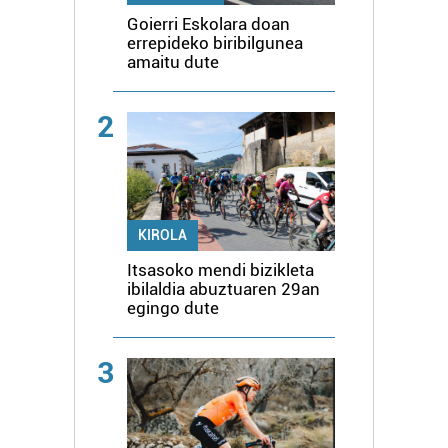
Goierri Eskolara doan
errepideko biribilgunea
amaitu dute
2
KIROLA
Itsasoko mendi bizikleta
ibilaldia abuztuaren 29an
egingo dute
3