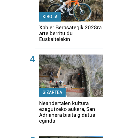
KIROLA
Xabier Berasategik 2028ra
arte berritu du
Euskaltelekin
4
GIZARTEA
Neandertalen kultura
ezagutzeko aukera, San
Adrianera bisita gidatua
eginda