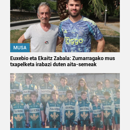
MUSA
Euxebio eta Ekaitz Zabala: Zumarragako mus
txapelketa irabazi duten aita-semeak