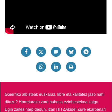
Goierriko albisteak euskaraz, libre eta kalitatez jaso nahi
dituzu?
Horretarako zure babesa ezinbestekoa zaigu.
Egin zaitez harpidedun, izan HITZAkide!
Zure ekarpenari