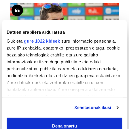
Datuen erabilera arduratsua
Guk eta
gure 1022 kideek
sure informacio pertsonala,
zure IP zenbakia, esaterako, prozesatzen ditugu, cookie
bezalako teknologiak erabiliz eta zure gailuko
informazioak azitzen dugu publizitate eta eduki
TXIRRINDULARITZA
pertsonalizatua, publizitatearen eta edukiaren neurketa,
«Entrenatzen duzun bideetan lehiatzeak
audientzia-ikerketa eta zerbitzuen garapena eskaintzeko.
gehiago motibatzen zaitu»
Zure datuak nork eta zertarako erabiltzen dituen
hautatzeko aukera duzu. Zure onespena aldatzen edo
deuseztatzen ahal duzu edozein momentutan, Cookie
deklaraziotik edo Privacy triggerean klikatuz.
Xehetasunak ikusi
If you allow, we would also like to:
Collect information about your geographical
Dena onartu