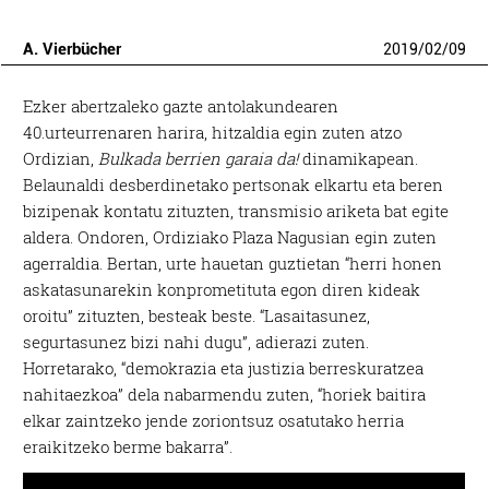
A. Vierbücher
2019
/
02
/
09
Ezker abertzaleko gazte antolakundearen
40.urteurrenaren harira, hitzaldia egin zuten atzo
Ordizian,
Bulkada berrien garaia da!
dinamikapean.
Belaunaldi desberdinetako pertsonak elkartu eta beren
bizipenak kontatu zituzten, transmisio ariketa bat egite
aldera. Ondoren, Ordiziako Plaza Nagusian egin zuten
agerraldia. Bertan, urte hauetan guztietan “herri honen
askatasunarekin konprometituta egon diren kideak
oroitu” zituzten, besteak beste. “Lasaitasunez,
segurtasunez bizi nahi dugu”, adierazi zuten.
Horretarako, “demokrazia eta justizia berreskuratzea
nahitaezkoa” dela nabarmendu zuten, “horiek baitira
elkar zaintzeko jende zoriontsuz osatutako herria
eraikitzeko berme bakarra”.