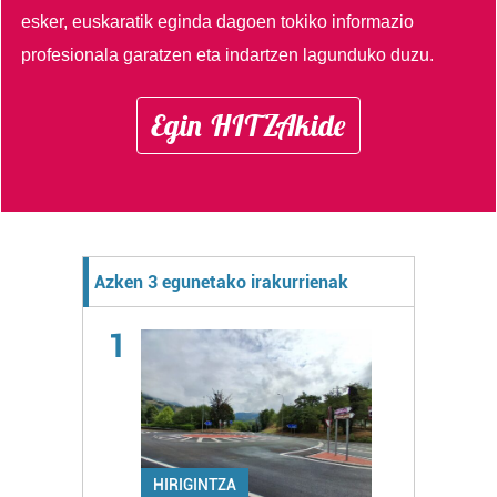
esker, euskaratik eginda dagoen tokiko informazio
profesionala garatzen eta indartzen lagunduko duzu.
Egin HITZAkide
Azken 3 egunetako irakurrienak
1
HIRIGINTZA