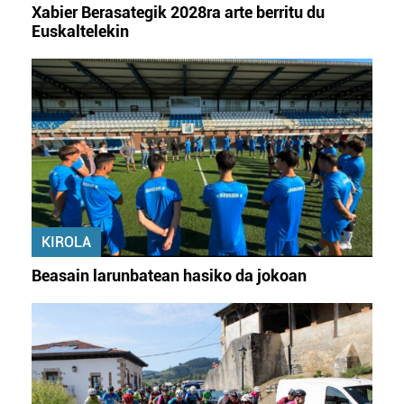
Xabier Berasategik 2028ra arte berritu du
Euskaltelekin
KIROLA
Beasain larunbatean hasiko da jokoan