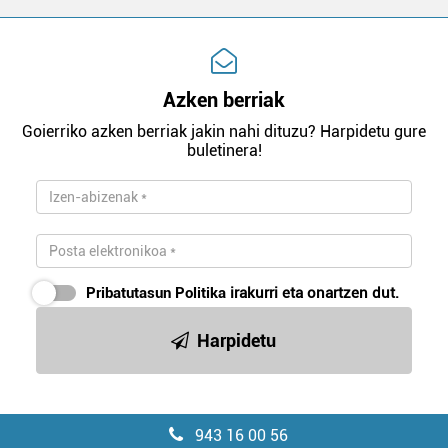
Azken berriak
Goierriko azken berriak jakin nahi dituzu? Harpidetu gure
buletinera!
Pribatutasun Politika
irakurri eta onartzen dut.
Harpidetu
943 16 00 56