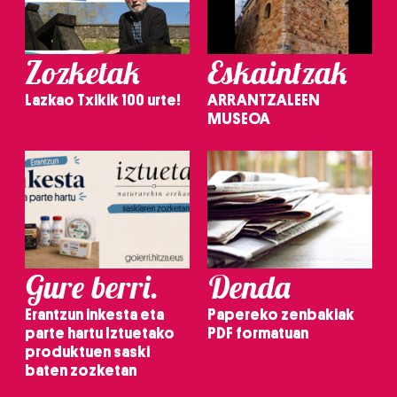
Zozketak
Eskaintzak
Lazkao Txikik 100 urte!
ARRANTZALEEN
MUSEOA
Gure berri.
Denda
Erantzun inkesta eta
Papereko zenbakiak
parte hartu Iztuetako
PDF formatuan
produktuen saski
baten zozketan