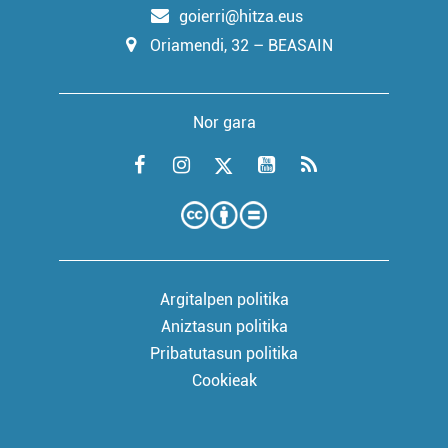
goierri@hitza.eus
Oriamendi, 32 – BEASAIN
Nor gara
Argitalpen politika
Aniztasun politika
Pribatutasun politika
Cookieak