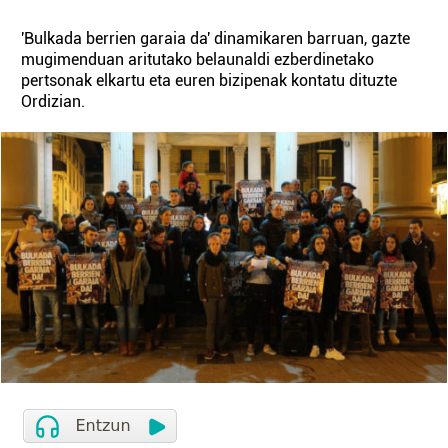
'Bulkada berrien garaia da' dinamikaren barruan, gazte
mugimenduan aritutako belaunaldi ezberdinetako
pertsonak elkartu eta euren bizipenak kontatu dituzte
Ordizian.