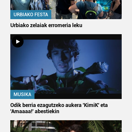
dezakezun ikusteko.
URBIAKO FESTA
Lortu zure datu pertsonalak prozesatzeko moduari
Urbiako zelaiak erromeria leku
buruzko informazio gehiago eta ezarri zure lehentasunak
datuen atalean. Edozein unetan alda edo ken dezakezu
zure baimena Cookieen adierazpenean.
Webgune honek cookie propioak eta hirugarrenen cookie-
fitxategiak erabiltzen ditu. Zure esperientzia eta
zerbitzuak hobetzeko asmoz, cookie teknologiaz
baliatzen gara. Ohar hau onartuz gero, teknologia hori
erabiltzeko baimen esplizitua ematen diguzu.
Gehiago
irakurri
MUSIKA
Odik berria ezagutzeko aukera 'KimiK' eta
'Amaaaa!' abestiekin