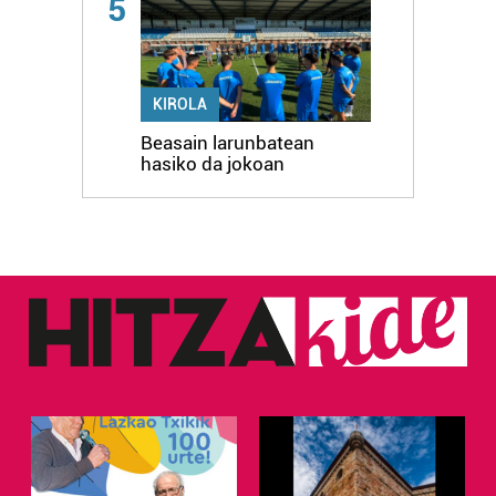
5
KIROLA
Beasain larunbatean
hasiko da jokoan