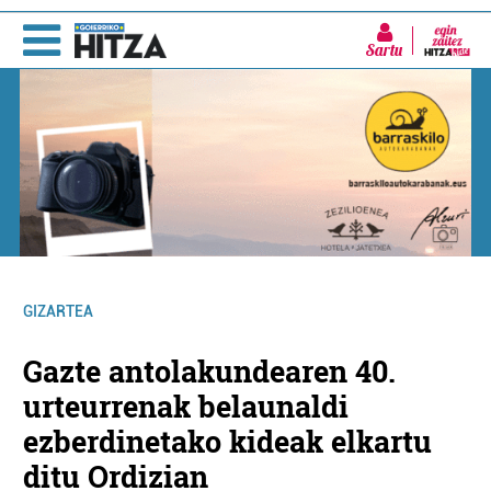
Sartu
GIZARTEA
Gazte antolakundearen 40.
urteurrenak belaunaldi
ezberdinetako kideak elkartu
ditu Ordizian