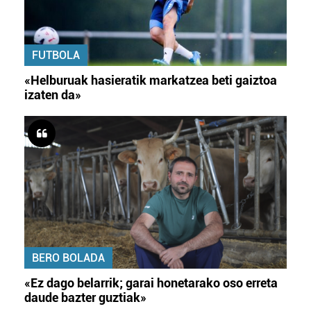
FUTBOLA
«Helburuak hasieratik markatzea beti gaiztoa
izaten da»
BERO BOLADA
«Ez dago belarrik; garai honetarako oso erreta
daude bazter guztiak»