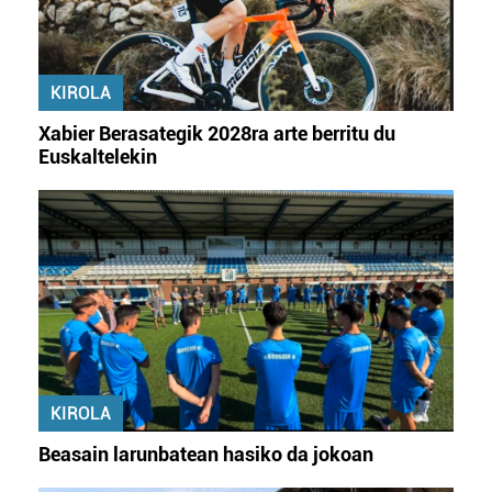
KIROLA
Xabier Berasategik 2028ra arte berritu du
Euskaltelekin
KIROLA
Beasain larunbatean hasiko da jokoan