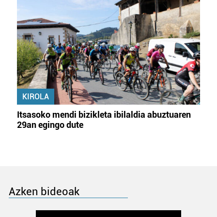
KIROLA
Itsasoko mendi bizikleta ibilaldia abuztuaren
29an egingo dute
Azken bideoak