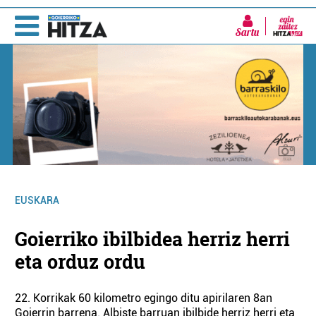
Sartu
EUSKARA
Goierriko ibilbidea herriz herri
eta orduz ordu
22. Korrikak 60 kilometro egingo ditu apirilaren 8an
Goierrin barrena. Albiste barruan ibilbide herriz herri eta