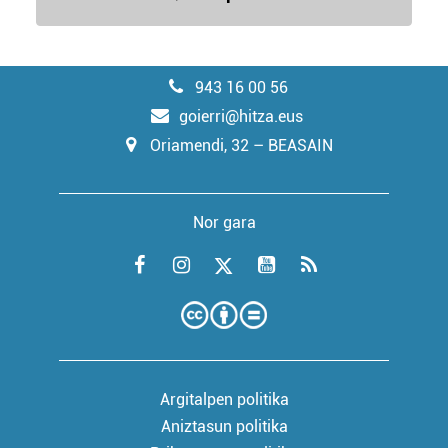
943 16 00 56
goierri@hitza.eus
Oriamendi, 32 – BEASAIN
Nor gara
Argitalpen politika
Aniztasun politika