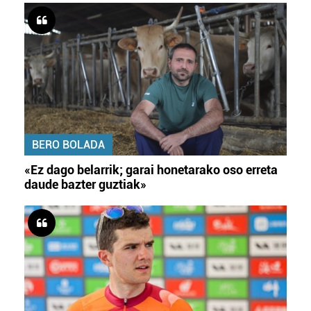
BERO BOLADA
«Ez dago belarrik; garai honetarako oso erreta
daude bazter guztiak»