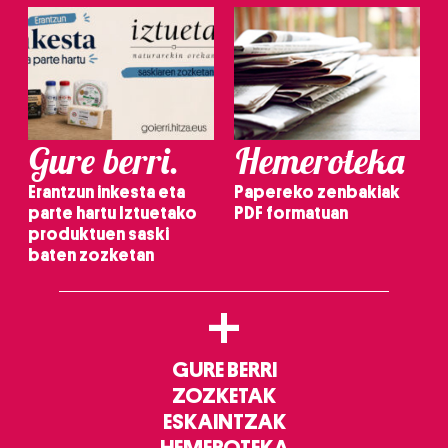
Gure berri.
Hemeroteka
Erantzun inkesta eta
Papereko zenbakiak
parte hartu Iztuetako
PDF formatuan
produktuen saski
baten zozketan
+
GURE BERRI
ZOZKETAK
ESKAINTZAK
HEMEROTEKA