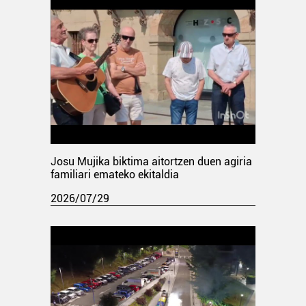
Josu Mujika biktima aitortzen duen agiria
familiari emateko ekitaldia
2026/07/29