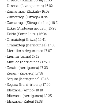
· Urretxu (Matxinporta) 15:55
· Urretxu (Lizeo parean) 16:02
· Zumarraga (Elizkale) 16:08
· Zumarraga (Eitzaga) 16:15
· Zumarraga (Eitzaga behea) 16:21
· Ezkio (Anduaga industr.) 16:28
· Ezkio (Santa Lutzi) 16:34
· Ormaiztegi (Irizar) 16:41
· Ormaiztegi (herrigunea) 17:00
· Lierniko bidegurutzea 17:07
· Liernia (gaina) 17:13
· Mutiloa (herrigunea) 17:20
· Zerain (herrigunea) 17:33
· Zerain (Zabalegi) 17:39
· Segura (herrigunea) 17:46
· Segura (herri-irteera) 17:59
· Idiazabal (Ampo) 18:18
· Idiazabal (herrigunea) 18:25
· Idiazabal (Katea) 18:38