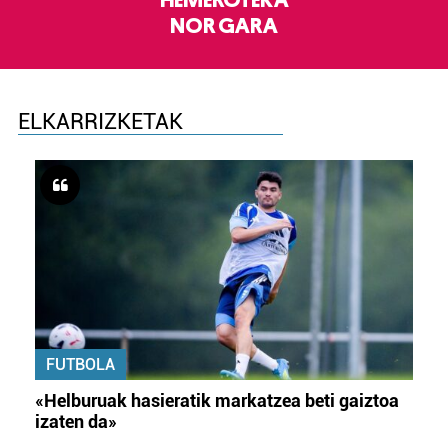
NOR GARA
ELKARRIZKETAK
FUTBOLA
«Helburuak hasieratik markatzea beti gaiztoa
izaten da»