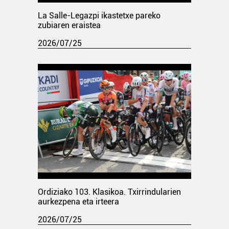
La Salle-Legazpi ikastetxe pareko
zubiaren eraistea
2026/07/25
Ordiziako 103. Klasikoa. Txirrindularien
aurkezpena eta irteera
2026/07/25