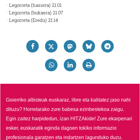
· Legorreta (hasiera) 21:01
· Legorreta (bukaera) 21:07
· Legorreta (Eredu) 21:14
Goierriko albisteak euskaraz, libre eta kalitatez jaso nahi
dituzu?
Horretarako zure babesa ezinbestekoa zaigu.
Egin zaitez harpidedun, izan HITZAkide!
Zure ekarpenari
esker, euskaratik eginda dagoen tokiko informazio
profesionala garatzen eta indartzen lagunduko duzu.