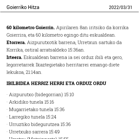
Goierriko Hitza
2022
/
03
/
31
60 kilometro Goierrin.
Apirilaren 8an iritsiko da korrika
Goierrira, eta 60 kilometro egingo ditu eskualdean.
Etorrera.
Aizpurutxotik barrena, Urretxun sartuko da
Korrika, ostiral arratsaldeko 15:36an.
Irteera.
Eskualdean barrena ia sei orduz ibili eta gero,
legorretarrek Ikaztegietako herritarrei emango diete
lekukoa, 21:14an.
IBILBIDEA HERRIZ HERRI ETA ORDUZ ORDU
· Aizpurutxo (bidegorrian) 15:10
· Arkidiko tunela 15:16
· Mugarrietako tunela 15:36
· Larregiko tunela 15:24
· Urruztiko bidegurutzea 15:36
· Urretxuko sarrera 15:49