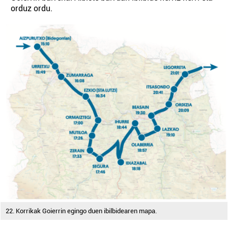
orduz ordu.
22. Korrikak Goierrin egingo duen ibilbidearen mapa.