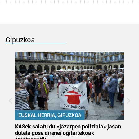
Gipuzkoa
EUSKAL HERRIA, GIPUZKOA
KASek salatu du «jazarpen poliziala» jasan
Pa
dutela gose direnei ogitartekoak
da