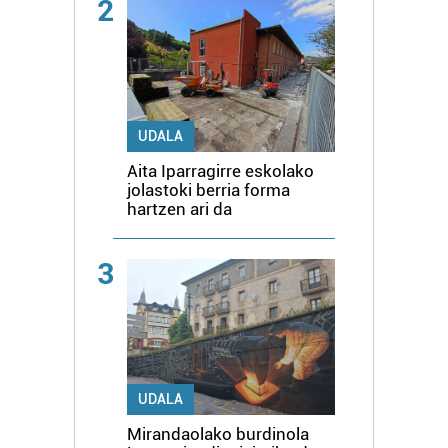
2
UDALA
Aita Iparragirre eskolako
jolastoki berria forma
hartzen ari da
3
UDALA
Mirandaolako burdinola