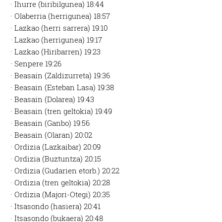
· Ihurre (biribilgunea) 18:44
· Olaberria (herrigunea) 18:57
· Lazkao (herri sarrera) 19:10
· Lazkao (herrigunea) 19:17
· Lazkao (Hiribarren) 19:23
· Senpere 19:26
· Beasain (Zaldizurreta) 19:36
· Beasain (Esteban Lasa) 19:38
· Beasain (Dolarea) 19:43
· Beasain (tren geltokia) 19:49
· Beasain (Ganbo) 19:56
· Beasain (Olaran) 20:02
· Ordizia (Lazkaibar) 20:09
· Ordizia (Buztuntza) 20:15
· Ordizia (Gudarien etorb.) 20:22
· Ordizia (tren geltokia) 20:28
· Ordizia (Majori-Otegi) 20:35
· Itsasondo (hasiera) 20:41
· Itsasondo (bukaera) 20:48