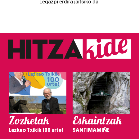
Legazpi erdira jaitsiko da
Zozketak
Eskaintzak
Lazkao Txikik 100 urte!
SANTIMAMIÑE