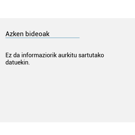
Azken bideoak
Ez da informaziorik aurkitu sartutako
datuekin.