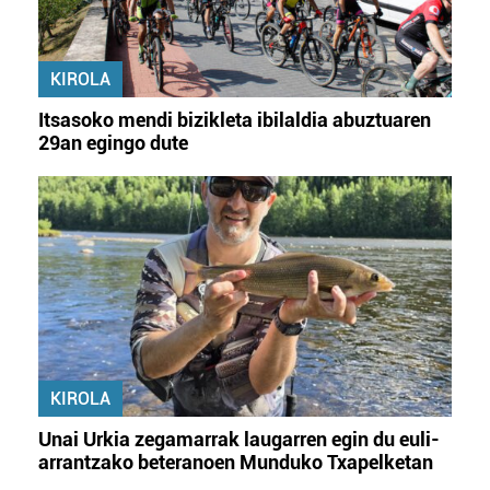
KIROLA
Itsasoko mendi bizikleta ibilaldia abuztuaren
29an egingo dute
KIROLA
Unai Urkia zegamarrak laugarren egin du euli-
arrantzako beteranoen Munduko Txapelketan