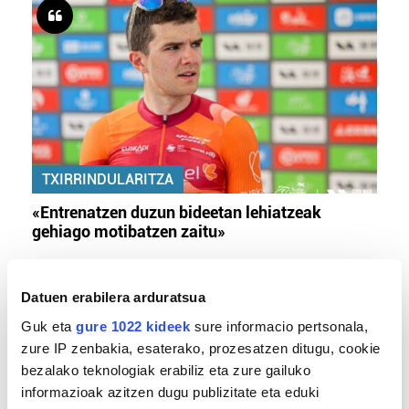
TXIRRINDULARITZA
«Entrenatzen duzun bideetan lehiatzeak
gehiago motibatzen zaitu»
Datuen erabilera arduratsua
Guk eta
gure 1022 kideek
sure informacio pertsonala,
zure IP zenbakia, esaterako, prozesatzen ditugu, cookie
bezalako teknologiak erabiliz eta zure gailuko
informazioak azitzen dugu publizitate eta eduki