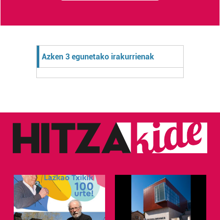
Azken 3 egunetako irakurrienak