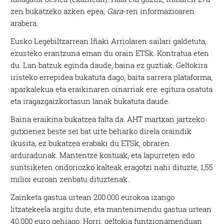
zen bukatzeko azken epea,
Gara
-ren informazioaren
arabera.
Eusko Legebiltzarrean Iñaki Arriolaren sailari galdetuta,
ezusteko erantzuna eman du orain ETSk. Kontratua eten
du. Lan batzuk eginda daude, baina ez guztiak. Geltokira
iristeko errepidea bukatuta dago, baita sarrera plataforma,
aparkalekua eta eraikinaren oinarriak ere: egitura osatuta
eta iragazgaizkortasun lanak bukatuta daude.
Baina eraikina bukatzea falta da. AHT martxan jartzeko
gutxienez beste sei bat urte beharko direla oraindik
ikusita, ez bukatzea erabaki du ETSk, obraren
arduradunak. Mantentze kostuak, eta lapurreten edo
suntsiketen ondoriozko kalteak eragotzi nahi dituzte, 1,55
milioi euroan zenbatu dituztenak.
Zainketa gastua urtean 200.000 eurokoa izango
litzatekeela argitu dute, eta mantenimendu gastua urtean
40.000 euro gehiago. Horri, geltokia funtzionamenduan