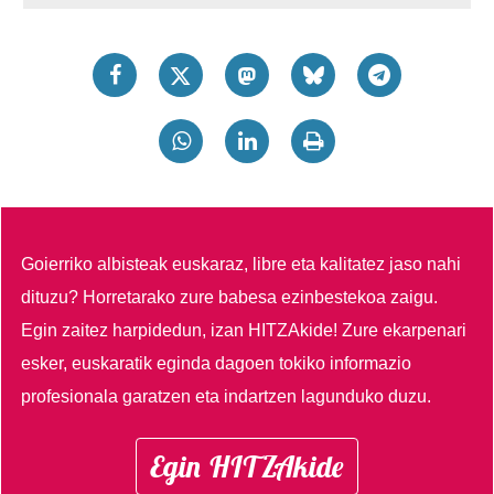
Goierriko albisteak euskaraz, libre eta kalitatez jaso nahi
dituzu?
Horretarako zure babesa ezinbestekoa zaigu.
Egin zaitez harpidedun, izan HITZAkide!
Zure ekarpenari
esker, euskaratik eginda dagoen tokiko informazio
profesionala garatzen eta indartzen lagunduko duzu.
Egin HITZAkide