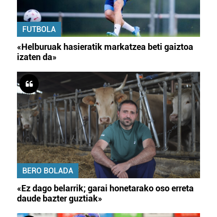
FUTBOLA
«Helburuak hasieratik markatzea beti gaiztoa
izaten da»
BERO BOLADA
«Ez dago belarrik; garai honetarako oso erreta
daude bazter guztiak»