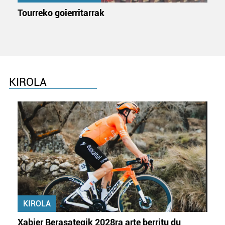
Tourreko goierritarrak
KIROLA
KIROLA
Xabier Berasategik 2028ra arte berritu du