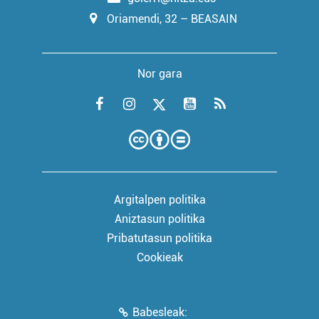
Oriamendi, 32 – BEASAIN
Nor gara
Argitalpen politika
Aniztasun politika
Pribatutasun politika
Cookieak
Babesleak: