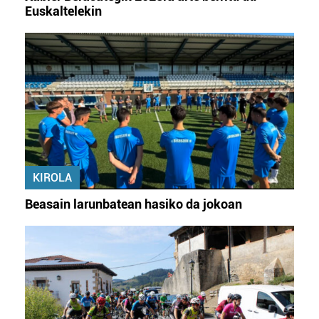
Euskaltelekin
KIROLA
Beasain larunbatean hasiko da jokoan