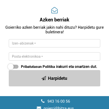
Azken berriak
Goierriko azken berriak jakin nahi dituzu? Harpidetu gure
buletinera!
Pribatutasun Politika
irakurri eta onartzen dut.
Harpidetu
943 16 00 56
goierri@hitza.eus