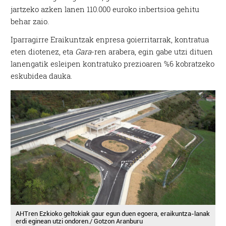
jartzeko azken lanen 110.000 euroko inbertsioa gehitu
behar zaio.
Iparragirre Eraikuntzak enpresa goierritarrak, kontratua
eten diotenez, eta
Gara
-ren arabera, egin gabe utzi dituen
lanengatik esleipen kontratuko prezioaren %6 kobratzeko
eskubidea dauka.
AHTren Ezkioko geltokiak gaur egun duen egoera, eraikuntza-lanak
erdi eginean utzi ondoren./ Gotzon Aranburu