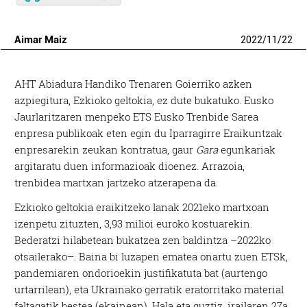
Aimar Maiz
2022
/
11
/
22
AHT Abiadura Handiko Trenaren Goierriko azken
azpiegitura, Ezkioko geltokia, ez dute bukatuko. Eusko
Jaurlaritzaren menpeko ETS Eusko Trenbide Sarea
enpresa publikoak eten egin du Iparragirre Eraikuntzak
enpresarekin zeukan kontratua, gaur
Gara
egunkariak
argitaratu duen informazioak dioenez. Arrazoia,
trenbidea martxan jartzeko atzerapena da.
Ezkioko geltokia eraikitzeko lanak 2021eko martxoan
izenpetu zituzten, 3,93 milioi euroko kostuarekin.
Bederatzi hilabetean bukatzea zen baldintza –2022ko
otsailerako–. Baina bi luzapen ematea onartu zuen ETSk,
pandemiaren ondorioekin justifikatuta bat (aurtengo
urtarrilean), eta Ukrainako gerratik eratorritako material
faltagatik bestea (ekainean). Hala eta guztiz, irailaren 27a