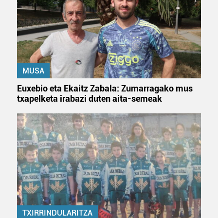
zerbitzuak hobetzeko asmoz, cookie teknologiaz
baliatzen gara. Ohar hau onartuz gero, teknologia hori
erabiltzeko baimen esplizitua ematen diguzu.
Gehiago
irakurri
MUSA
Euxebio eta Ekaitz Zabala: Zumarragako mus
txapelketa irabazi duten aita-semeak
TXIRRINDULARITZA