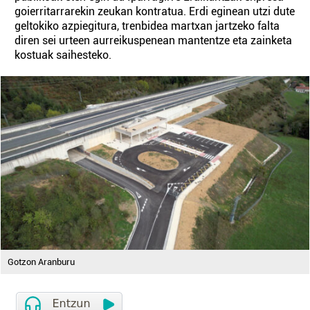
goierritarrarekin zeukan kontratua. Erdi eginean utzi dute
geltokiko azpiegitura, trenbidea martxan jartzeko falta
diren sei urteen aurreikuspenean mantentze eta zainketa
kostuak saihesteko.
Gotzon Aranburu