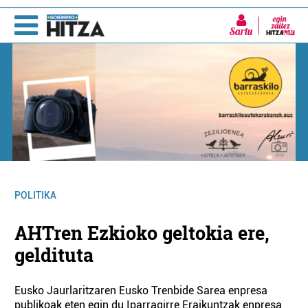
Sartu
POLITIKA
AHTren Ezkioko geltokia ere,
geldituta
Eusko Jaurlaritzaren Eusko Trenbide Sarea enpresa
publikoak eten egin du Iparragirre Eraikuntzak enpresa