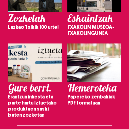
Zozketak
Eskaintzak
Lazkao Txikik 100 urte!
TXAKOLIN MUSEOA-
TXAKOLINGUNEA
Gure berri.
Hemeroteka
Erantzun inkesta eta
Papereko zenbakiak
parte hartu Iztuetako
PDF formatuan
produktuen saski
baten zozketan