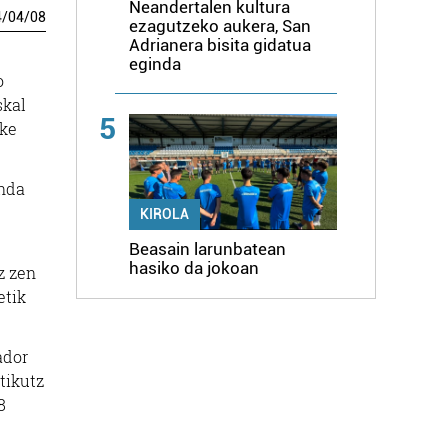
Neandertalen kultura
4
/
04
/
08
ezagutzeko aukera, San
Adrianera bisita gidatua
eginda
o
skal
5
ake
onda
KIROLA
Beasain larunbatean
hasiko da jokoan
z zen
etik
ador
tikutz
8