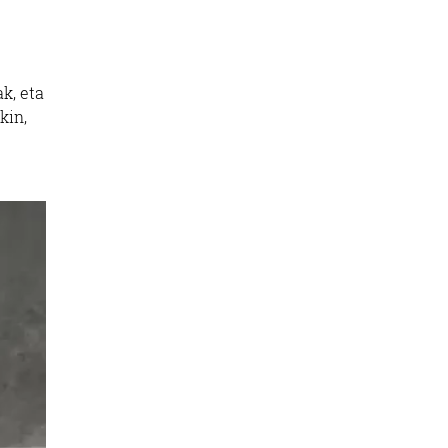
k, eta
kin,