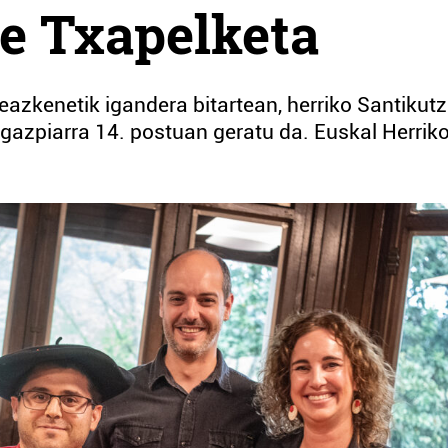
e Txapelketa
eazkenetik igandera bitartean, herriko Santikutz
gazpiarra 14. postuan geratu da. Euskal Herrik