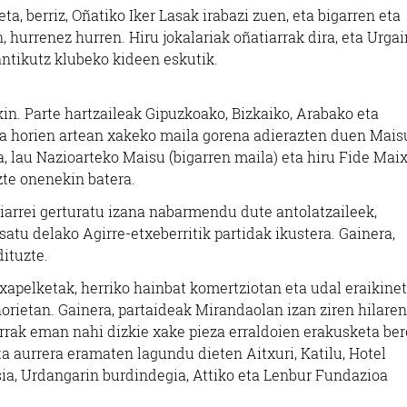
a, berriz, Oñatiko Iker Lasak irabazi zuen, eta bigarren eta
, hurrenez hurren. Hiru jokalariak oñatiarrak dira, eta Urgai
antikutz klubeko kideen eskutik.
kin. Parte hartzaileak Gipuzkoako, Bizkaiko, Arabako eta
ta horien artean xakeko maila gorena adierazten duen Mais
a, lau Nazioarteko Maisu (bigarren maila) eta hiru Fide Mai
azte onenekin batera.
piarrei gerturatu izana nabarmendu dute antolatzaileek,
atu delako Agirre-etxeberritik partidak ikustera. Gainera,
dituzte.
txapelketak, herriko hainbat komertziotan eta udal eraikine
horietan. Gainera, partaideak Mirandaolan izan ziren hilare
rrak eman nahi dizkie xake pieza erraldoien erakusketa ber
ta aurrera eramaten lagundu dieten Aitxuri, Katilu, Hotel
sia, Urdangarin burdindegia, Attiko eta Lenbur Fundazioa