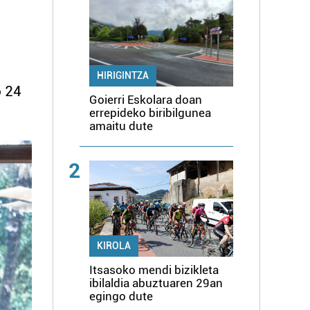
HIRIGINTZA
o 24
Goierri Eskolara doan
errepideko biribilgunea
amaitu dute
2
KIROLA
Itsasoko mendi bizikleta
ibilaldia abuztuaren 29an
egingo dute