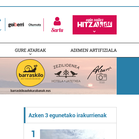
Sartu
GURE ATARIAK
ADIMEN ARTIFIZIALA
Azken 3 egunetako irakurrienak
1