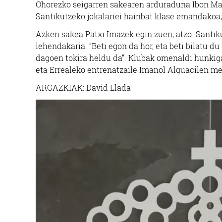
Ohorezko seigarren sakearen arduraduna Ibon Mart
Santikutzeko jokalariei hainbat klase emandakoa; 
Azken sakea Patxi Imazek egin zuen, atzo. Santiku
lehendakaria. “Beti egon da hor, eta beti bilatu d
dagoen tokira heldu da”. Klubak omenaldi hunkigar
eta Errealeko entrenatzaile Imanol Alguacilen me
ARGAZKIAK: David Llada
Bideo
erreproduzigailua