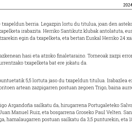
202
 txapeldun berria. Legazpin lortu du titulua, joan den astek
xapelketa irabazita. Herriko Santikutz klubak antolatuta, eu
zarekin egin da txapelketa, eta bertan Euskal Herriko 24 x
eazkenean hasi eta atzoko finaletaraino. Torneoak zazpi err
aurrentzako txapelketa bat ere jokatu da.
untuetatik 5,5 lortuta jaso du txapeldun titulua. Irabazlea e
oritoen artean zazpigarren postuan zegoen Trigo, baina aurr
igo Argandoña sailkatu da, hirugarrena Portugaleteko Salv
o Juan Manuel Ruiz, eta bosgarrena Groseko Paul Velten. San
ga, hamalaugarren postuan sailkatu da 3,5 punturekin, eta 1