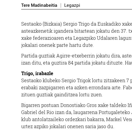
Tere Madinabeitia
Legazpi
Sestaoko (Bizkaia) Sergio Trigo da Euskadiko xake
asteazkenetik igandera bitartean jokatu den 37. t
xake federazioaren eta Legazpiko Udalaren lagunt
jokalari onenek parte hartu dute.
Partida guztiak Agirre-etxeberrin jokatu dira, ast
izan ditu, eta guztira 84 partida jokatu dituzte. H
Trigo, irabazle
Sestaoko klubeko Sergio Trigok lortu zitzakeen 7 p
erabaki zazpigarren eta azken errondara arte. Fab
zituen guztiak gainditzea lortu zuen.
Bigarren postuan Donostiako Gros xake taldeko Iñ
Gabriel del Rio izan da, laugarrena Portugaletek
klub antolatzaileko ordezkari bakarra, Markel Ves
urtez azpiko jokalari onenen saria jaso du.