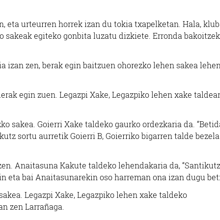
, eta urteurren horrek izan du tokia txapelketan. Hala, klu
o sakeak egiteko gonbita luzatu dizkiete. Erronda bakoitze
zia izan zen, berak egin baitzuen ohorezko lehen sakea lehe
erak egin zuen. Legazpi Xake, Legazpiko lehen xake taldea
o sakea. Goierri Xake taldeko gaurko ordezkaria da. “Betid
kutz sortu aurretik Goierri B, Goierriko bigarren talde bezela
zen. Anaitasuna Kakute taldeko lehendakaria da, “Santikut
in eta bai Anaitasunarekin oso harreman ona izan dugu beti
sakea. Legazpi Xake, Legazpiko lehen xake taldeko
zan zen Larrañaga.