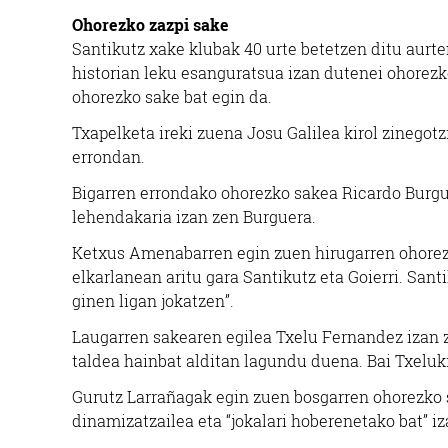
Ohorezko zazpi sake
Santikutz xake klubak 40 urte betetzen ditu aurten
historian leku esanguratsua izan dutenei ohorezk
ohorezko sake bat egin da.
Txapelketa ireki zuena Josu Galilea kirol zinegot
errondan.
Bigarren errondako ohorezko sakea Ricardo Burgu
lehendakaria izan zen Burguera.
Ketxus Amenabarren egin zuen hirugarren ohorezk
elkarlanean aritu gara Santikutz eta Goierri. Santi
ginen ligan jokatzen”.
Laugarren sakearen egilea Txelu Fernandez izan 
taldea hainbat alditan lagundu duena. Bai Txeluk
Gurutz Larrañagak egin zuen bosgarren ohorezko 
dinamizatzailea eta “jokalari hoberenetako bat” i