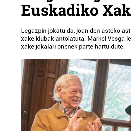
Euskadiko Xak
Legazpin jokatu da, joan den asteko ast
xake klubak antolatuta. Markel Vesga le
xake jokalari onenek parte hartu dute.