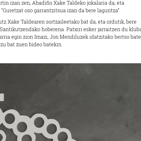
in izan zen, Abadiño Xake Taldeko jokalaria da, eta
“Guretzat oso garrantzitsua izan da bere laguntza”.
tz Xake Taldearen sortzaileetako bat da, eta ordutik, bere
u Santikutzendako hoberena. Patxiri esker jarraitzen du kluba
ria egin zion Imazi, Jon Mendiluzek idatzitako bertso bate
zu bat zuen bideo batekin.