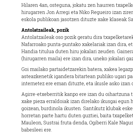
Hilaren 4an, osteguna, jokatu zen haurren txapelket
hirugarren Jon Arregi eta Niko Regueiro izan ziren
eskola publikoan jasotzen dituzte xake klaseak S
Antolatzaileak, pozik
Antolatzaileak oso pozik geratu dira txapelketare
Nafarroako punta-puntako xakelariak izan dira, e
Handia titulua duten hiru jokalari zeuden. Gainer
(hirugarren maila) ere izan dira, uneko jokalari g
Goi mailako partaidetzarekin batera, xakea legaz
asteazkenetik igandera bitartean publiko ugari pas
internetez ere eman dituzte, eta ikusle asko izan 
Agirre-etxeberritik kanpo ere izan du oihartzuna 
xake pieza erraldoiak izan direlako ikusgai egun 
goizean, burdinola ikusten. Santikutz klubak eske
horretan parte hartu duten guztiei, baita txapelke
Mauleon, Sustrai fruta denda, Ogiberri Kale Nagu
babesleei ere.