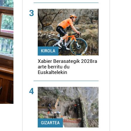
3
KIROLA
Xabier Berasategik 2028ra
arte berritu du
Euskaltelekin
4
GIZARTEA