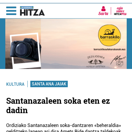
Sartu
SANTA ANA JAIAK
KULTURA
Santanazaleen soka eten ez
dadin
Ordiziako Santanazaleen soka-dantzaren «beheraldia»
gelditzeko lanean ari dira Amets Bide dantza taldekoak.