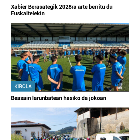
Xabier Berasategik 2028ra arte berritu du
Euskaltelekin
KIROLA
Beasain larunbatean hasiko da jokoan