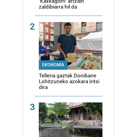
'Kaxkagorri' artzain
zaldibiarra hil da
2
EKONOMIA
Telleria gaztak Donibane
Lohitzuneko azokara iritsi
dira
3