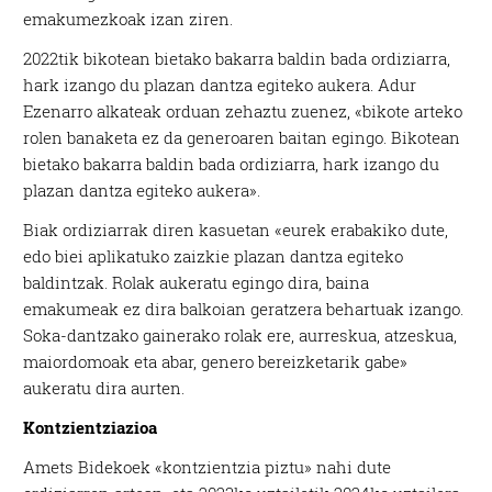
emakumezkoak izan ziren.
2022tik bikotean bietako bakarra baldin bada ordiziarra,
hark izango du plazan dantza egiteko aukera. Adur
Ezenarro alkateak orduan zehaztu zuenez, «bikote arteko
rolen banaketa ez da generoaren baitan egingo. Bikotean
bietako bakarra baldin bada ordiziarra, hark izango du
plazan dantza egiteko aukera».
Biak ordiziarrak diren kasuetan «eurek erabakiko dute,
edo biei aplikatuko zaizkie plazan dantza egiteko
baldintzak. Rolak aukeratu egingo dira, baina
emakumeak ez dira balkoian geratzera behartuak izango.
Soka-dantzako gainerako rolak ere, aurreskua, atzeskua,
maiordomoak eta abar, genero bereizketarik gabe»
aukeratu dira aurten.
Kontzientziazioa
Amets Bidekoek «kontzientzia piztu» nahi dute