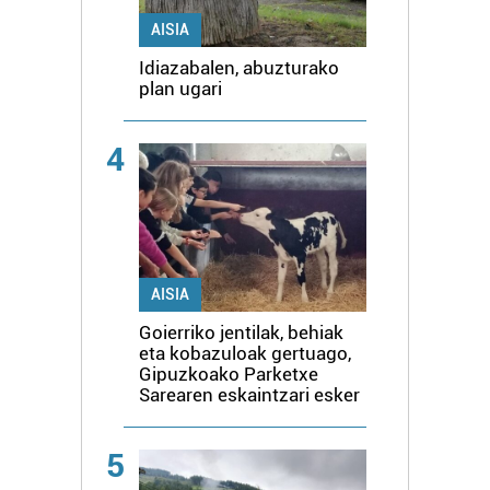
AISIA
Idiazabalen, abuzturako
plan ugari
4
AISIA
Goierriko jentilak, behiak
eta kobazuloak gertuago,
Gipuzkoako Parketxe
Sarearen eskaintzari esker
5