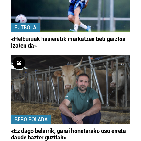
FUTBOLA
«Helburuak hasieratik markatzea beti gaiztoa
izaten da»
BERO BOLADA
«Ez dago belarrik; garai honetarako oso erreta
daude bazter guztiak»