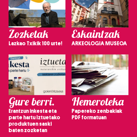
Zozketak
Eskaintzak
Lazkao Txikik 100 urte!
ARKEOLOGIA MUSEOA
Gure berri.
Hemeroteka
Erantzun inkesta eta
Papereko zenbakiak
parte hartu Iztuetako
PDF formatuan
produktuen saski
baten zozketan