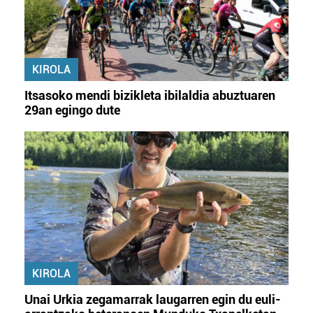
KIROLA
Itsasoko mendi bizikleta ibilaldia abuztuaren
29an egingo dute
KIROLA
Unai Urkia zegamarrak laugarren egin du euli-