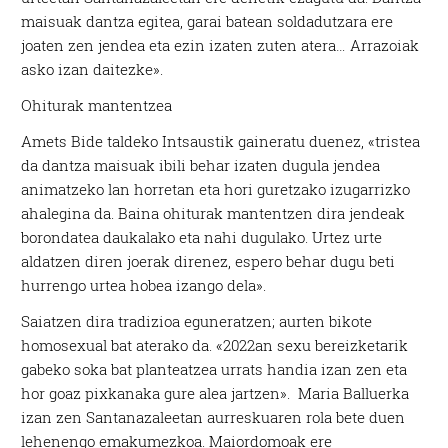
maisuak dantza egitea, garai batean soldadutzara ere
joaten zen jendea eta ezin izaten zuten atera… Arrazoiak
asko izan daitezke».
Ohiturak mantentzea
Amets Bide taldeko Intsaustik gaineratu duenez, «tristea
da dantza maisuak ibili behar izaten dugula jendea
animatzeko lan horretan eta hori guretzako izugarrizko
ahalegina da. Baina ohiturak mantentzen dira jendeak
borondatea daukalako eta nahi dugulako. Urtez urte
aldatzen diren joerak direnez, espero behar dugu beti
hurrengo urtea hobea izango dela».
Saiatzen dira tradizioa eguneratzen; aurten bikote
homosexual bat aterako da. «2022an sexu bereizketarik
gabeko soka bat planteatzea urrats handia izan zen eta
hor goaz pixkanaka gure alea jartzen». Maria Balluerka
izan zen Santanazaleetan aurreskuaren rola bete duen
lehenengo emakumezkoa. Maiordomoak ere