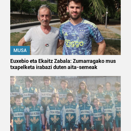
irakurri
MUSA
Euxebio eta Ekaitz Zabala: Zumarragako mus
txapelketa irabazi duten aita-semeak