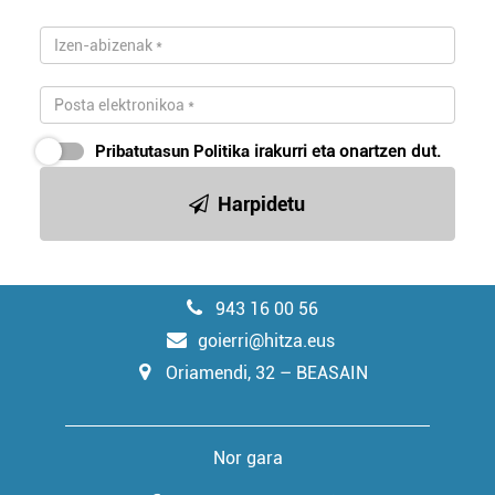
Pribatutasun Politika
irakurri eta onartzen dut.
Harpidetu
943 16 00 56
goierri@hitza.eus
Oriamendi, 32 – BEASAIN
Nor gara