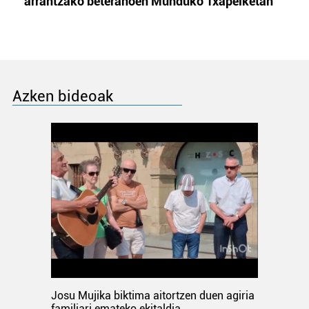
arrantzako beteranoen Munduko Txapelketan
Azken bideoak
Josu Mujika biktima aitortzen duen agiria
familiari emateko ekitaldia