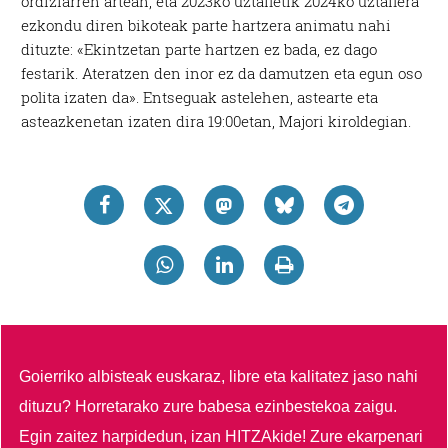
ordiziarren artean, eta 2023ko uztailetik 2024ko uztailera
ezkondu diren bikoteak parte hartzera animatu nahi
dituzte: «Ekintzetan parte hartzen ez bada, ez dago
festarik. Ateratzen den inor ez da damutzen eta egun oso
polita izaten da». Entseguak astelehen, astearte eta
asteazkenetan izaten dira 19:00etan, Majori kiroldegian.
Goierriko albisteak euskaraz, libre eta kalitatez jaso nahi
dituzu?
Horretarako zure babesa ezinbestekoa zaigu.
Egin zaitez harpidedun, izan HITZAkide!
Zure ekarpenari