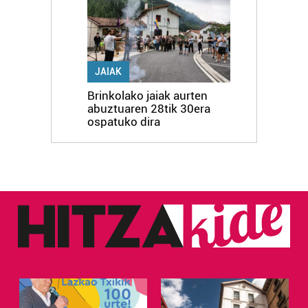
JAIAK
Brinkolako jaiak aurten
abuztuaren 28tik 30era
ospatuko dira