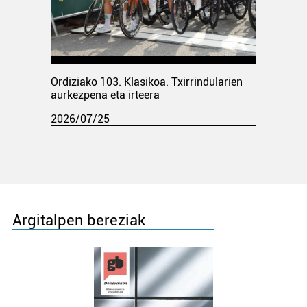
Ordiziako 103. Klasikoa. Txirrindularien
aurkezpena eta irteera
2026/07/25
Argitalpen bereziak