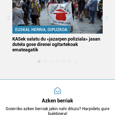
EUSKAL HERRIA, GIPUZKOA
KASek salatu du «jazarpen poliziala» jasan
Pa
dutela gose direnei ogitartekoak
da
emateagatik
«s
Azken berriak
Goierriko azken berriak jakin nahi dituzu? Harpidetu gure
buletinera!