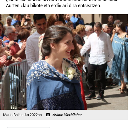
Aurten «lau bikote eta erdi» ari dira entseatzen.
Maria Balluerka 2022an.
Ariane Vierbücher