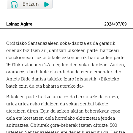
Loinaz Agirre
2024
/
07
/
09
Ordiziako Santanazaleen soka-dantza ez da garairik
onenak bizitzen ari, dantzari bikoteen parte hartzeari
dagokionean. Iaz bi bikote ezkonberrik hartu zuten parte
1509tik uztailaren 27an egiten den soka-dantzan. Aurten,
oraingoz, «lau bikote eta erdi daude izena emanda», dio
Amets Bide dantza taldeko Izaro Intsaustik. «B
ikoteko
batek ezin du eta bakarra aterako da».
Bikoteen parte hartze urria ez da berria. «Ez da erraza,
urtez urtez asko aldatzen da sokan zenbat bikote
ateratzen diren. Egia da azken aldian beherakada egon
dela eta kostatzen dela horrelako ekintzetara jendea
animatzea. Ohiturek gora-beherak izaten dituzte. 500
urteetan Santanazaleetan ere denetik ezagutu da. Dantza