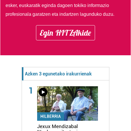
esker, euskaratik eginda dagoen tokiko informazio
profesionala garatzen eta indartzen lagunduko duzu.
Egin HITZAkide
Azken 3 egunetako irakurrienak
1
HILBERRIA
Jexux Mendizabal