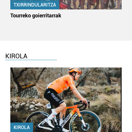
TXIRRINDULARITZA
Tourreko goierritarrak
KIROLA
KIROLA