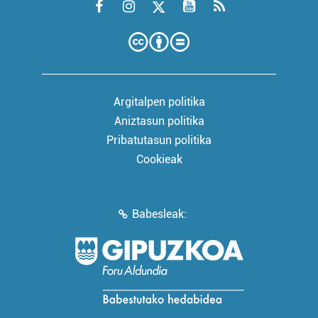
Argitalpen politika
Aniztasun politika
Pribatutasun politika
Cookieak
Babesleak: