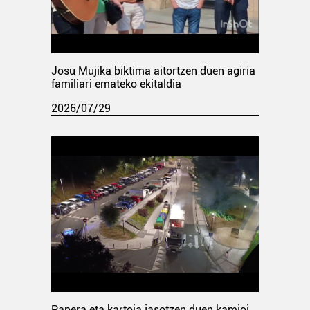
Josu Mujika biktima aitortzen duen agiria
familiari emateko ekitaldia
2026/07/29
Papera eta kartoia jasotzen duen kamioi