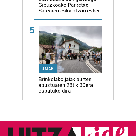
Gipuzkoako Parketxe
Sarearen eskaintzari esker
5
JAIAK
Brinkolako jaiak aurten
abuztuaren 28tik 30era
ospatuko dira