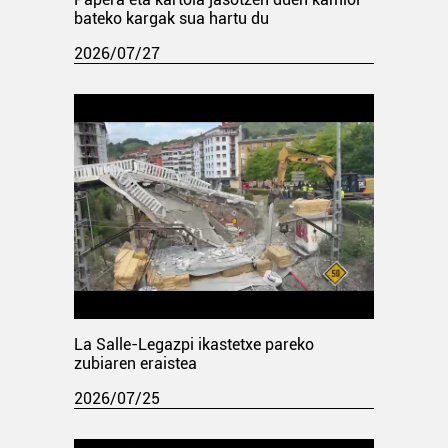
bateko kargak sua hartu du
2026/07/27
La Salle-Legazpi ikastetxe pareko
zubiaren eraistea
2026/07/25