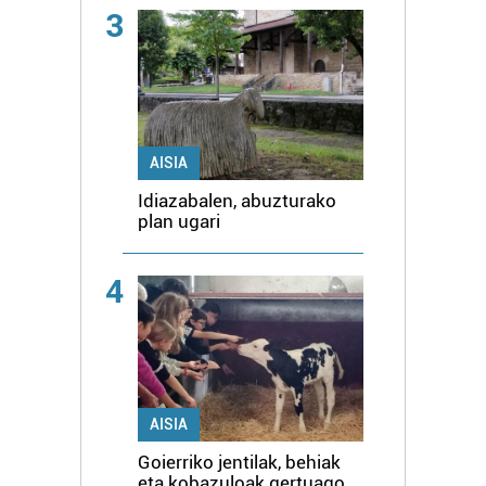
3
AISIA
Idiazabalen, abuzturako
plan ugari
4
AISIA
Goierriko jentilak, behiak
eta kobazuloak gertuago,