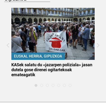
EUSKAL HERRIA, GIPUZKOA
KASek salatu du «jazarpen poliziala» jasan
Pa
dutela gose direnei ogitartekoak
da
emateagatik
«s