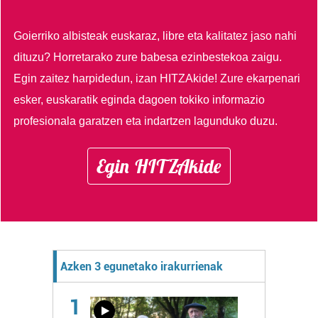
Goierriko albisteak euskaraz, libre eta kalitatez jaso nahi
dituzu?
Horretarako zure babesa ezinbestekoa zaigu.
Egin zaitez harpidedun, izan HITZAkide!
Zure ekarpenari
esker, euskaratik eginda dagoen tokiko informazio
profesionala garatzen eta indartzen lagunduko duzu.
Egin HITZAkide
Azken 3 egunetako irakurrienak
1