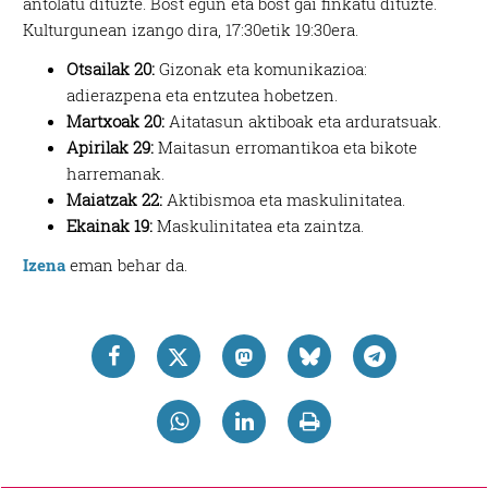
antolatu dituzte. Bost egun eta bost gai finkatu dituzte.
Kulturgunean izango dira, 17:30etik 19:30era.
Otsailak 20:
Gizonak eta komunikazioa:
adierazpena eta entzutea hobetzen.
Martxoak 20:
Aitatasun aktiboak eta arduratsuak.
Apirilak 29:
Maitasun erromantikoa eta bikote
harremanak.
Maiatzak 22:
Aktibismoa eta maskulinitatea.
Ekainak 19:
Maskulinitatea eta zaintza.
Izena
eman behar da.