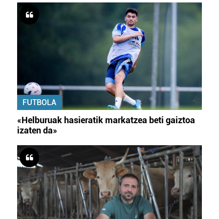
FUTBOLA
«Helburuak hasieratik markatzea beti gaiztoa
izaten da»