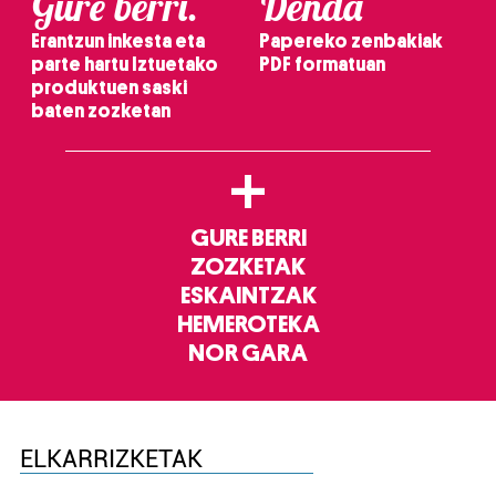
Gure berri.
Denda
Erantzun inkesta eta
Papereko zenbakiak
parte hartu Iztuetako
PDF formatuan
produktuen saski
baten zozketan
+
GURE BERRI
ZOZKETAK
ESKAINTZAK
HEMEROTEKA
NOR GARA
ELKARRIZKETAK