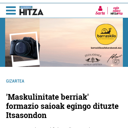
Sartu
GIZARTEA
'Maskulinitate berriak'
formazio saioak egingo dituzte
Itsasondon