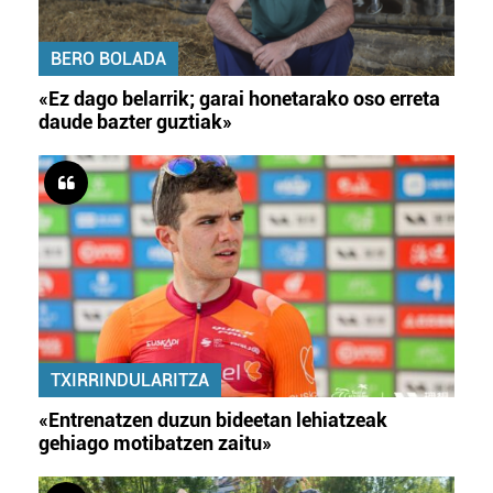
BERO BOLADA
«Ez dago belarrik; garai honetarako oso erreta
daude bazter guztiak»
TXIRRINDULARITZA
«Entrenatzen duzun bideetan lehiatzeak
gehiago motibatzen zaitu»