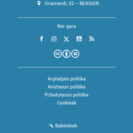
Oriamendi, 32 – BEASAIN
Nor gara
Argitalpen politika
Aniztasun politika
Pribatutasun politika
Cookieak
Babesleak: