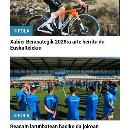
KIROLA
Xabier Berasategik 2028ra arte berritu du
Euskaltelekin
KIROLA
Beasain larunbatean hasiko da jokoan