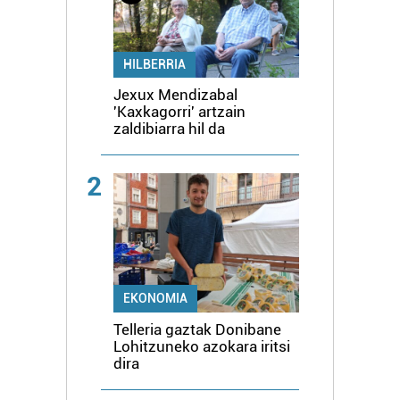
HILBERRIA
Jexux Mendizabal
'Kaxkagorri' artzain
zaldibiarra hil da
2
EKONOMIA
Telleria gaztak Donibane
Lohitzuneko azokara iritsi
dira