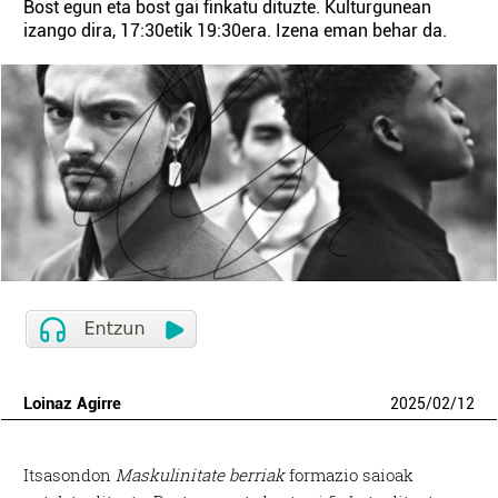
Bost egun eta bost gai finkatu dituzte. Kulturgunean
izango dira, 17:30etik 19:30era. Izena eman behar da.
Loinaz Agirre
2025
/
02
/
12
Itsasondon
Maskulinitate berriak
formazio saioak