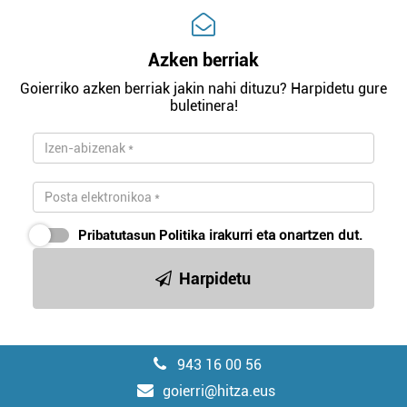
Azken berriak
Goierriko azken berriak jakin nahi dituzu? Harpidetu gure
buletinera!
Pribatutasun Politika
irakurri eta onartzen dut.
Harpidetu
943 16 00 56
goierri@hitza.eus