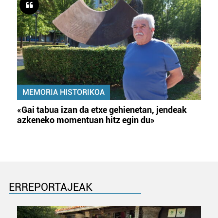
MEMORIA HISTORIKOA
«Gai tabua izan da etxe gehienetan, jendeak
azkeneko momentuan hitz egin du»
ERREPORTAJEAK