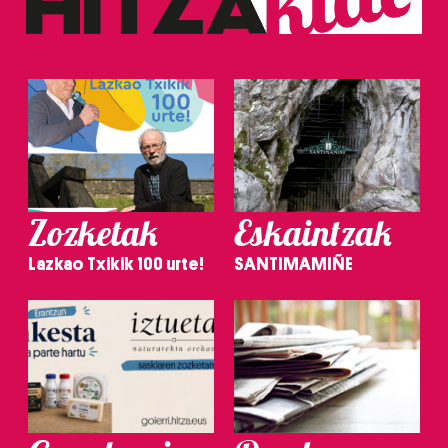
Zozketak
Eskaintzak
Lazkao Txikik 100 urte!
SANTIMAMIÑE