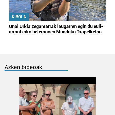
KIROLA
Unai Urkia zegamarrak laugarren egin du euli-
arrantzako beteranoen Munduko Txapelketan
Azken bideoak