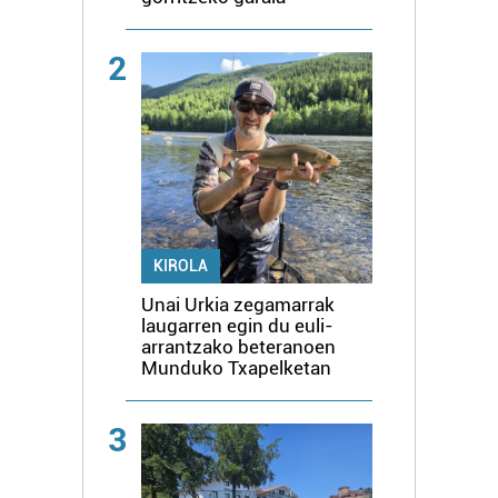
2
KIROLA
Unai Urkia zegamarrak
laugarren egin du euli-
arrantzako beteranoen
Munduko Txapelketan
3