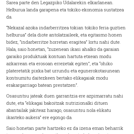
Sarea parte den Legazpiko Udalarekin elkarlanean.
Helburua landa garapena eta tokiko ekonomia sustatzea
da.
“Nekazal azoka indarberritzea tokian tokiko feria guztien
helburua” dela diote antolatzaileek, eta egitasmo honen
bidez, “indarberritze horretan eragitea” lortu nahi dute.
Hala, saio honetan, “zuzenean ikasi ahalko da garaian
garaiko produktuak kontuan hartuta etxean modu
azkarrean eta erosoan errezetak egiten”, eta “ohiko
plateretatik pixka bat urrundu eta egunerokotasunean
kontsumitu daitezkeen bertako elikagaiak modu
erakargarriago batean prestatzen”.
Osasuntsu jateak duen garrantzia ere azpimarratu nahi
dute, eta “elikagai bakoitzak nutrizionalki dituen
abantailak jakiteaz harago, osasuntsu nola elikatu
ikasteko aukera” ere egongo da.
Saio honetan parte hartzeko ez da izena eman beharrik