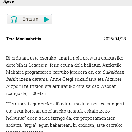
Agirre
Tere Madinabeitia
2026
/
04
/
23
Bi ordutan, aste osorako janaria nola prestatu erakutsiko
dute bihar Legazpin, feria eguna dela baliatuz. Azokatik
Mahaira programaren barruko jarduera da, eta
Sukaldean
behin
izena darama. Anne Otegi sukaldaria eta Aitziber
Aizpuru nutrizionista arduratuko dira saioaz. Azokan
izango da, 11:00etan.
“Herritarrei eguneroko elikadura modu erraz, osasungarri
eta iraunkorrean antolatzeko tresnak eskaintzeko
helburua” duen saioa izango da, eta proposamenaren
ardatza, “argia”: egun bakarrean, bi ordutan, aste osorako