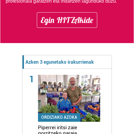
profesionala garatzen eta indartzen lagunduko duzu.
Egin HITZAkide
Azken 3 egunetako irakurrienak
1
ORDIZIAKO AZOKA
Piperrei iritsi zaie
gorritzeko garaia