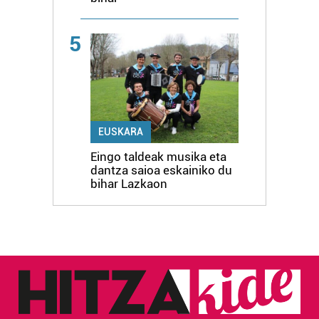
5
EUSKARA
Eingo taldeak musika eta
dantza saioa eskainiko du
bihar Lazkaon