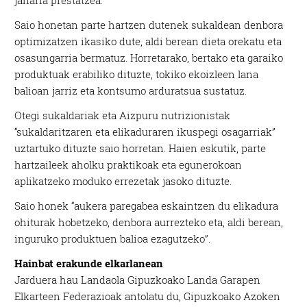
janaria prestatzea.
Saio honetan parte hartzen dutenek sukaldean denbora
optimizatzen ikasiko dute, aldi berean dieta orekatu eta
osasungarria bermatuz. Horretarako, bertako eta garaiko
produktuak erabiliko dituzte, tokiko ekoizleen lana
balioan jarriz eta kontsumo arduratsua sustatuz.
Otegi sukaldariak eta Aizpuru nutrizionistak
“sukaldaritzaren eta elikaduraren ikuspegi osagarriak”
uztartuko dituzte saio horretan. Haien eskutik, parte
hartzaileek aholku praktikoak eta egunerokoan
aplikatzeko moduko errezetak jasoko dituzte.
Saio honek “aukera paregabea eskaintzen du elikadura
ohiturak hobetzeko, denbora aurrezteko eta, aldi berean,
inguruko produktuen balioa ezagutzeko”.
Hainbat erakunde elkarlanean
Jarduera hau Landaola Gipuzkoako Landa Garapen
Elkarteen Federazioak antolatu du, Gipuzkoako Azoken