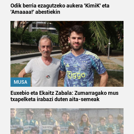
Odik berria ezagutzeko aukera 'KimiK' eta
'Amaaaa!' abestiekin
MUSA
Euxebio eta Ekaitz Zabala: Zumarragako mus
txapelketa irabazi duten aita-semeak