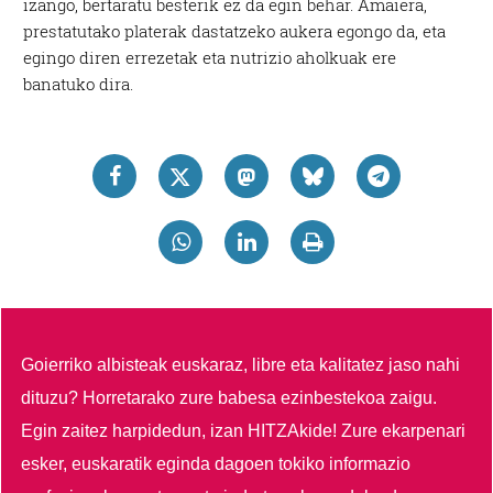
izango, bertaratu besterik ez da egin behar. Amaiera,
prestatutako platerak dastatzeko aukera egongo da, eta
egingo diren errezetak eta nutrizio aholkuak ere
banatuko dira.
Goierriko albisteak euskaraz, libre eta kalitatez jaso nahi
dituzu?
Horretarako zure babesa ezinbestekoa zaigu.
Egin zaitez harpidedun, izan HITZAkide!
Zure ekarpenari
esker, euskaratik eginda dagoen tokiko informazio