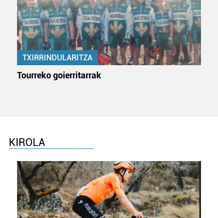
TXIRRINDULARITZA
Tourreko goierritarrak
KIROLA