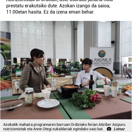
prestatu erakutsiko dute. Azokan izango da saioa,
11:00etan hasita. Ez da izena eman behar.
Azokatik mahaira programaren barruan Ordiziako ferian Aitziber Aizpuru
nutrizionistak eta Anne Otegi sukaldariak egindako saio bat.
Loinaz