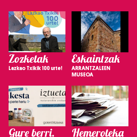
Zozketak
Eskaintzak
Lazkao Txikik 100 urte!
ARRANTZALEEN
MUSEOA
Gure berri.
Hemeroteka