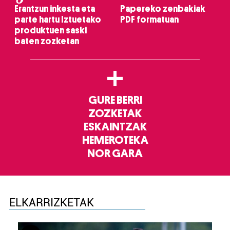
Erantzun inkesta eta
Papereko zenbakiak
parte hartu Iztuetako
PDF formatuan
produktuen saski
baten zozketan
+
GURE BERRI
ZOZKETAK
ESKAINTZAK
HEMEROTEKA
NOR GARA
ELKARRIZKETAK