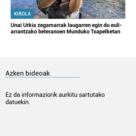
KIROLA
Unai Urkia zegamarrak laugarren egin du euli-
arrantzako beteranoen Munduko Txapelketan
Azken bideoak
Ez da informaziorik aurkitu sartutako
datuekin.