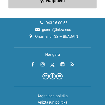
Harpidetu
943 16 00 56
goierri@hitza.eus
Oriamendi, 32 – BEASAIN
Nor gara
Argitalpen politika
Aniztasun politika