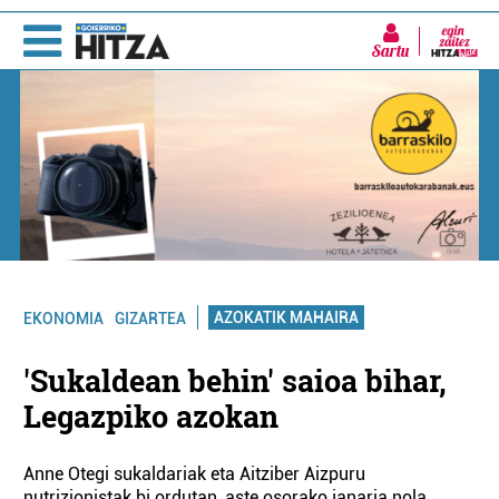
Sartu
AZOKATIK MAHAIRA
EKONOMIA
GIZARTEA
'Sukaldean behin' saioa bihar,
Legazpiko azokan
Anne Otegi sukaldariak eta Aitziber Aizpuru
nutrizionistak bi ordutan, aste osorako janaria nola