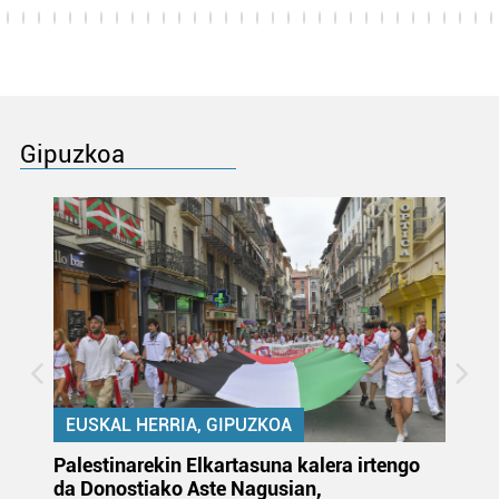
Gipuzkoa
EUSKAL HERRIA, GIPUZKOA
Palestinarekin Elkartasuna kalera irtengo
Do
da Donostiako Aste Nagusian,
du