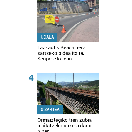
UDALA
Lazkaotik Beasainera
sartzeko bidea itxita,
Senpere kalean
4
GIZARTEA
Ormaiztegiko tren zubia
bisitatzeko aukera dago
bihar