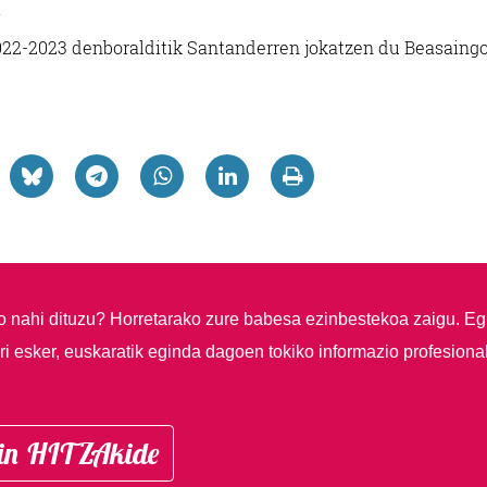
.
2022-2023 denboralditik Santanderren jokatzen du Beasaing
so nahi dituzu?
Horretarako zure babesa ezinbestekoa zaigu. Eg
i esker, euskaratik eginda dagoen tokiko informazio profesiona
in HITZAkide