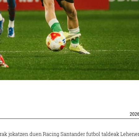
202
arrak jokatzen duen Racing Santander futbol taldeak Lehen