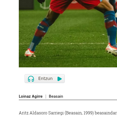
Loinaz Agirre
Beasain
Aritz Aldasoro Sarriegi (Beasain, 1999) beasaind