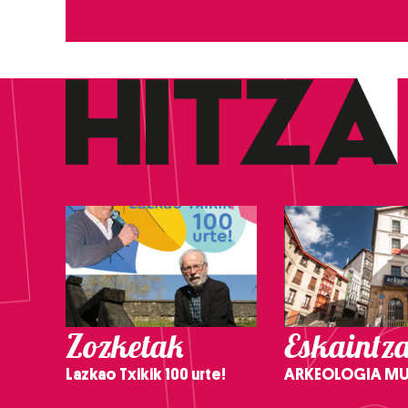
Zozketak
Eskaintz
Lazkao Txikik 100 urte!
ARKEOLOGIA M