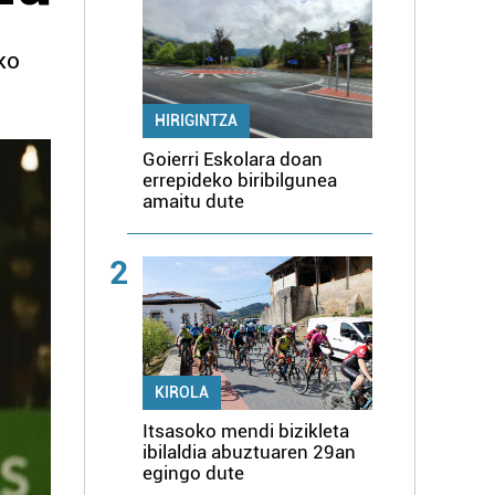
ko
HIRIGINTZA
Goierri Eskolara doan
errepideko biribilgunea
amaitu dute
2
KIROLA
Itsasoko mendi bizikleta
ibilaldia abuztuaren 29an
egingo dute