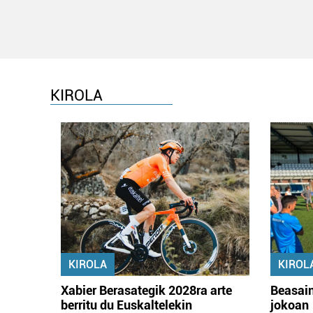
KIROLA
KIROLA
KIROL
Xabier Berasategik 2028ra arte
Beasain
berritu du Euskaltelekin
jokoan