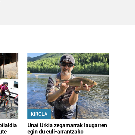
KIROLA
bilaldia
Unai Urkia zegamarrak laugarren
ute
egin du euli-arrantzako