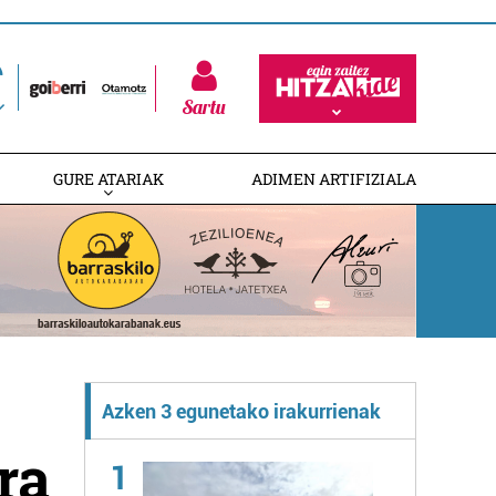
Sartu
GURE ATARIAK
ADIMEN ARTIFIZIALA
Azken 3 egunetako irakurrienak
ra
1