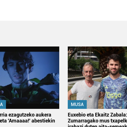
A
MUSA
rria ezagutzeko aukera
Euxebio eta Ekaitz Zabala
 eta 'Amaaaa!' abestiekin
Zumarragako mus txapelk
irabazi duten aita-semea