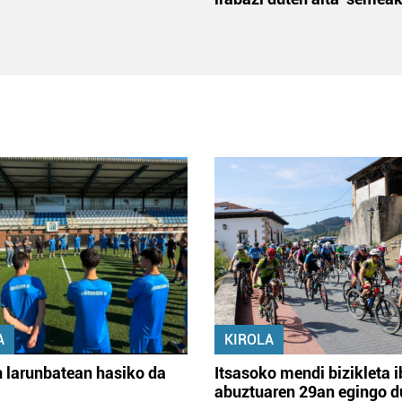
A
KIROLA
 larunbatean hasiko da
Itsasoko mendi bizikleta i
abuztuaren 29an egingo d