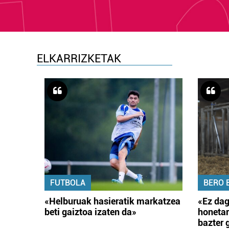
ELKARRIZKETAK
FUTBOLA
BERO 
«Helburuak hasieratik markatzea
«Ez dag
beti gaiztoa izaten da»
honetar
bazter 