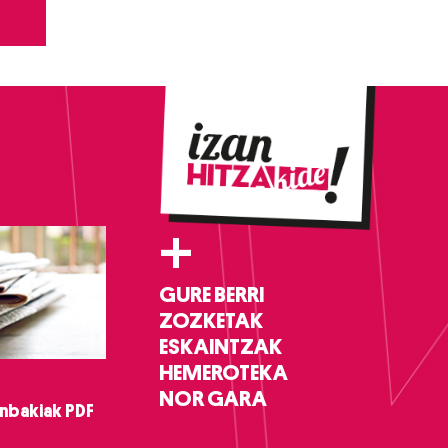
+
GURE BERRI
ZOZKETAK
ESKAINTZAK
HEMEROTEKA
NOR GARA
nbakiak PDF