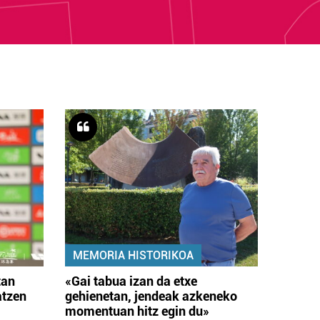
MEMORIA HISTORIKOA
tan
«Gai tabua izan da etxe
atzen
gehienetan, jendeak azkeneko
momentuan hitz egin du»