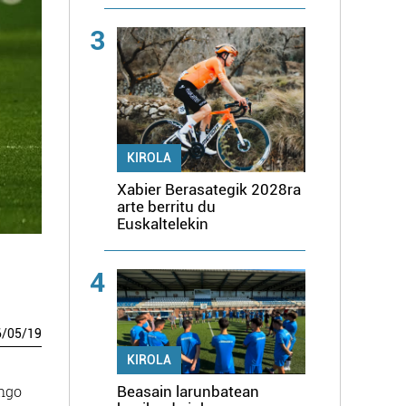
3
KIROLA
Xabier Berasategik 2028ra
arte berritu du
Euskaltelekin
4
6
/
05
/
19
KIROLA
engo
Beasain larunbatean