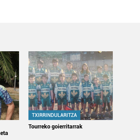
TXIRRINDULARITZA
:
Tourreko goierritarrak
eta
k