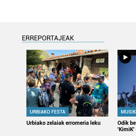
ERREPORTAJEAK
URBIAKO FESTA
MUSIK
Urbiako zelaiak erromeria leku
Odik be
'KimiK'