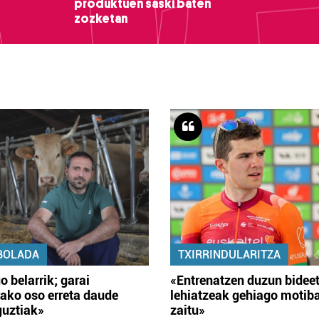
produktuen saski baten
zozketan
BOLADA
TXIRRINDULARITZA
o belarrik; garai
«Entrenatzen duzun bidee
ako oso erreta daude
lehiatzeak gehiago motib
guztiak»
zaitu»