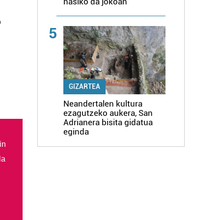
hasiko da jokoan
o
5
GIZARTEA
Neandertalen kultura
ezagutzeko aukera, San
Adrianera bisita gidatua
eginda
in
la