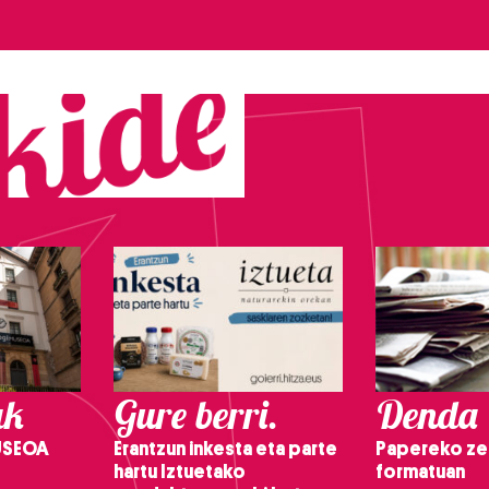
ak
Gure berri.
Denda
USEOA
Erantzun inkesta eta parte
Papereko ze
hartu Iztuetako
formatuan