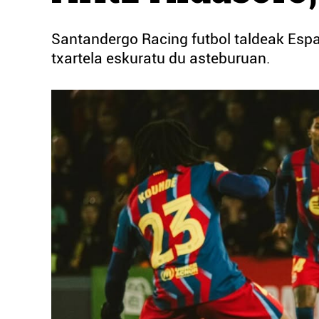
Santandergo Racing futbol taldeak Esp
txartela eskuratu du asteburuan.