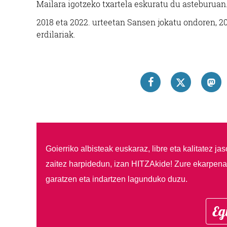
Mailara igotzeko txartela eskuratu du asteburuan
2018 eta 2022. urteetan Sansen jokatu ondoren, 
erdilariak.
Goierriko albisteak euskaraz, libre eta kalitatez ja
zaitez harpidedun, izan HITZAkide!
Zure ekarpenar
garatzen eta indartzen lagunduko duzu.
Eg