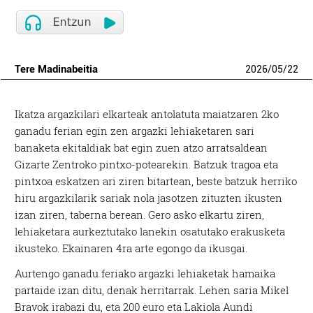
Tere Madinabeitia
2026
/
05
/
22
Ikatza argazkilari elkarteak antolatuta maiatzaren 2ko
ganadu ferian egin zen argazki lehiaketaren sari
banaketa ekitaldiak bat egin zuen atzo arratsaldean
Gizarte Zentroko pintxo-potearekin. Batzuk tragoa eta
pintxoa eskatzen ari ziren bitartean, beste batzuk herriko
hiru argazkilarik sariak nola jasotzen zituzten ikusten
izan ziren, taberna berean. Gero asko elkartu ziren,
lehiaketara aurkeztutako lanekin osatutako erakusketa
ikusteko. Ekainaren 4ra arte egongo da ikusgai.
Aurtengo ganadu feriako argazki lehiaketak hamaika
partaide izan ditu, denak herritarrak. Lehen saria Mikel
Bravok irabazi du, eta 200 euro eta Lakiola Aundi