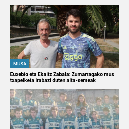
MUSA
Euxebio eta Ekaitz Zabala: Zumarragako mus
txapelketa irabazi duten aita-semeak