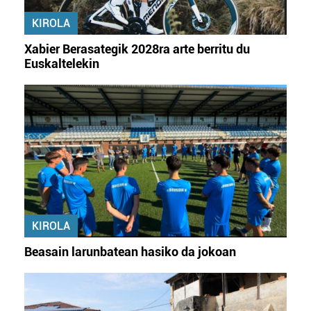
KIROLA
Xabier Berasategik 2028ra arte berritu du
Euskaltelekin
KIROLA
Beasain larunbatean hasiko da jokoan