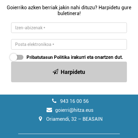
Goierriko azken berriak jakin nahi dituzu? Harpidetu gure
buletinera!
Pribatutasun Politika
irakurri eta onartzen dut.
Harpidetu
943 16 00 56
goierri@hitza.eus
Oriamendi, 32 – BEASAIN