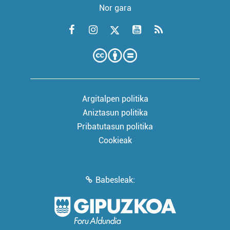
Nor gara
Argitalpen politika
Aniztasun politika
Pribatutasun politika
Cookieak
Babesleak: