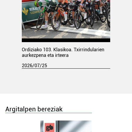
Ordiziako 103. Klasikoa. Txirrindularien
aurkezpena eta irteera
2026/07/25
Argitalpen bereziak