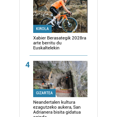
KIROLA
Xabier Berasategik 2028ra
arte berritu du
Euskaltelekin
4
GIZARTEA
Neandertalen kultura
ezagutzeko aukera, San
Adrianera bisita gidatua