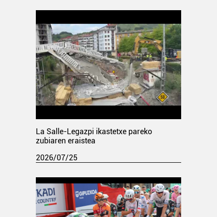
La Salle-Legazpi ikastetxe pareko
zubiaren eraistea
2026/07/25