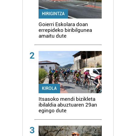
HIRIGINTZA
Goierri Eskolara doan
errepideko biribilgunea
amaitu dute
2
KIROLA
Itsasoko mendi bizikleta
ibilaldia abuztuaren 29an
egingo dute
3