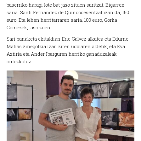
baserriko haragi lote bat jaso zituen saritzat. Bigarren
saria Santi Fernandez de Quincocesentzat izan da, 150
euro. Eta lehen herritarraren saria, 100 euro, Gorka
Gomezek, jaso zuen.
Sari banaketa ekitaldian Eric Galvez alkatea eta Edurne
Matias zinegotzia izan ziren udalaren aldetik, eta Eva
Aztiria eta Ander Ibarguren herriko ganaduzaleak
ordezkatuz.