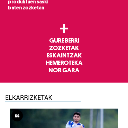
produktuen saski
baten zozketan
+
GURE BERRI
ZOZKETAK
ESKAINTZAK
HEMEROTEKA
NOR GARA
ELKARRIZKETAK