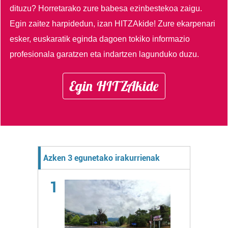
dituzu?
Horretarako zure babesa ezinbestekoa zaigu.
Egin zaitez harpidedun, izan HITZAkide!
Zure ekarpenari
esker, euskaratik eginda dagoen tokiko informazio
profesionala garatzen eta indartzen lagunduko duzu.
Egin HITZAkide
Azken 3 egunetako irakurrienak
1