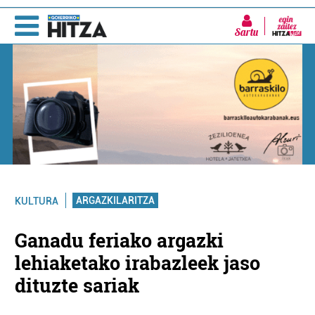
Sartu
ARGAZKILARITZA
KULTURA
Ganadu feriako argazki
lehiaketako irabazleek jaso
dituzte sariak