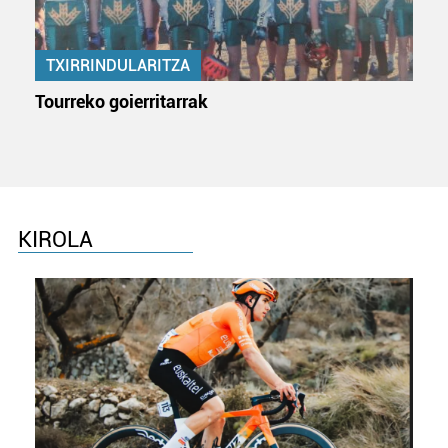
TXIRRINDULARITZA
Tourreko goierritarrak
KIROLA