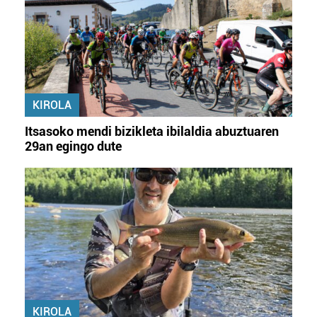
KIROLA
Itsasoko mendi bizikleta ibilaldia abuztuaren
29an egingo dute
KIROLA