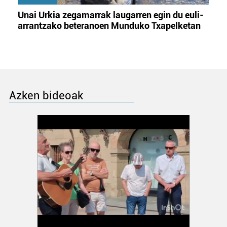
Unai Urkia zegamarrak laugarren egin du euli-
arrantzako beteranoen Munduko Txapelketan
Azken bideoak