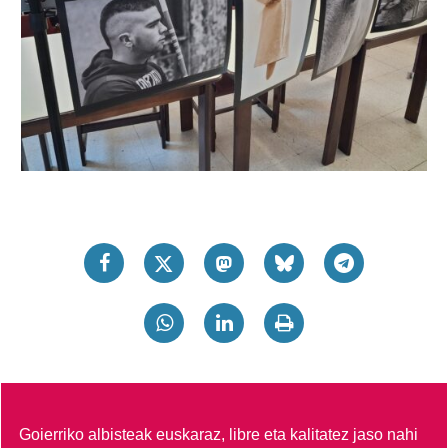
Goierriko albisteak euskaraz, libre eta kalitatez jaso nahi