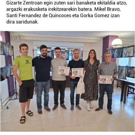
Gizarte Zentroan egin zuten sari banaketa ekitaldia atzo,
argazki erakusketa irekitzearekin batera. Mikel Bravo,
Santi Fernandez de Quincoces eta Gorka Gomez izan
dira saridunak.