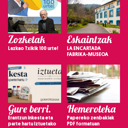
Zozketak
Eskaintzak
Lazkao Txikik 100 urte!
LA ENCARTADA
FABRIKA-MUSEOA
Gure berri.
Hemeroteka
Erantzun inkesta eta
Papereko zenbakiak
parte hartu Iztuetako
PDF formatuan