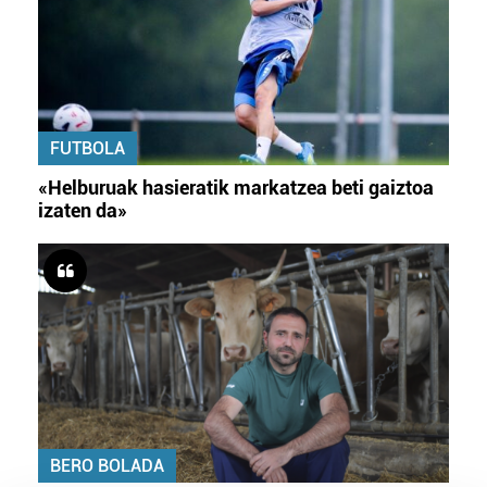
FUTBOLA
«Helburuak hasieratik markatzea beti gaiztoa
izaten da»
BERO BOLADA