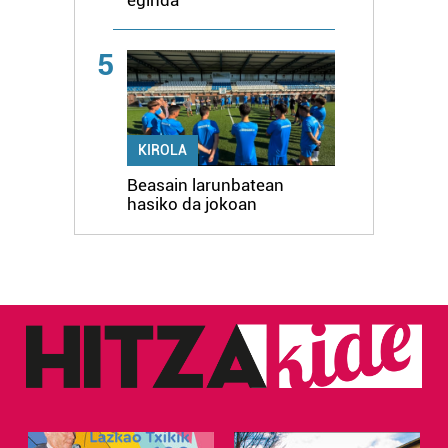
eginda
5
KIROLA
Beasain larunbatean
hasiko da jokoan