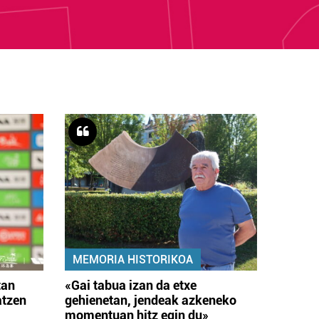
MEMORIA HISTORIKOA
tan
«Gai tabua izan da etxe
atzen
gehienetan, jendeak azkeneko
momentuan hitz egin du»