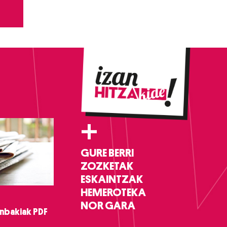
+
GURE BERRI
ZOZKETAK
ESKAINTZAK
HEMEROTEKA
NOR GARA
nbakiak PDF