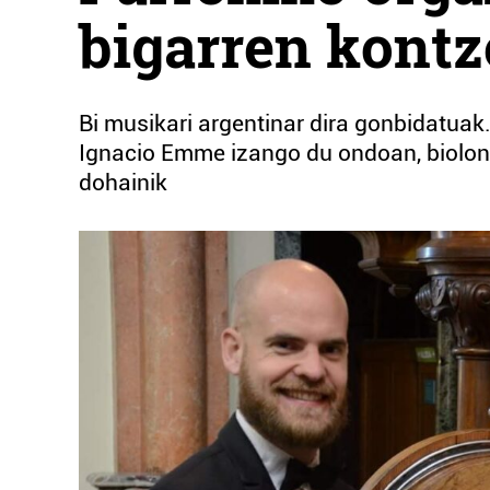
bigarren kontz
Bi musikari argentinar dira gonbidatua
Ignacio Emme izango du ondoan, biolont
dohainik