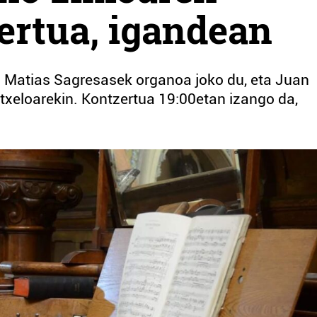
ertua, igandean
k. Matias Sagresasek organoa joko du, eta Juan
xeloarekin. Kontzertua 19:00etan izango da,