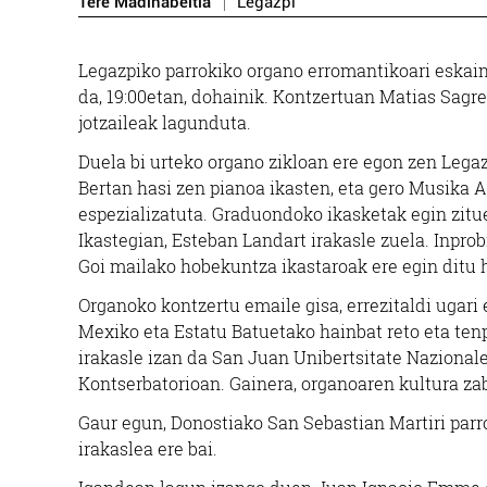
Tere Madinabeitia
Legazpi
Legazpiko parrokiko organo erromantikoari eskai
da, 19:00etan, dohainik. Kontzertuan Matias Sagr
jotzaileak lagunduta.
Duela bi urteko organo zikloan ere egon zen Legaz
Bertan hasi zen pianoa ikasten, eta gero Musika A
espezializatuta. Graduondoko ikasketak egin zit
Ikastegian, Esteban Landart irakasle zuela. Inprob
Goi mailako hobekuntza ikastaroak ere egin ditu h
Organoko kontzertu emaile gisa, errezitaldi ugari 
Mexiko eta Estatu Batuetako hainbat reto eta tenp
irakasle izan da San Juan Unibertsitate Nazional
Kontserbatorioan. Gainera, organoaren kultura zab
Gaur egun, Donostiako San Sebastian Martiri parr
irakaslea ere bai.