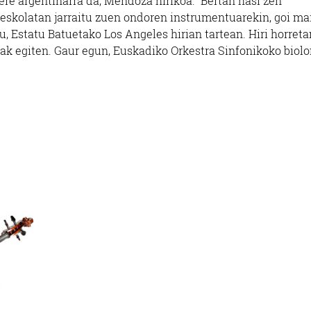
e argentinarra da, Mendoza hirikoa. Bertan hasi zen
t eskolatan jarraitu zuen ondoren instrumentuarekin, goi ma
u, Estatu Batuetako Los Angeles hirian tartean. Hiri horreta
ak egiten. Gaur egun, Euskadiko Orkestra Sinfonikoko biolo