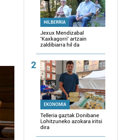
HILBERRIA
Jexux Mendizabal
'Kaxkagorri' artzain
zaldibiarra hil da
2
EKONOMIA
Telleria gaztak Donibane
Lohitzuneko azokara iritsi
dira