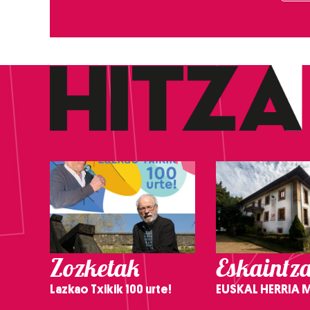
Zozketak
Eskaintz
Lazkao Txikik 100 urte!
EUSKAL HERRIA