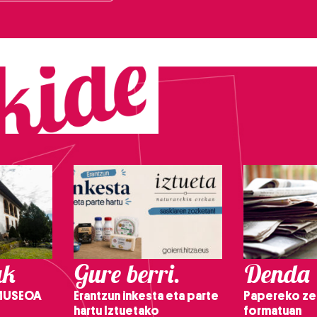
ak
Gure berri.
Denda
 MUSEOA
Erantzun inkesta eta parte
Papereko ze
hartu Iztuetako
formatuan