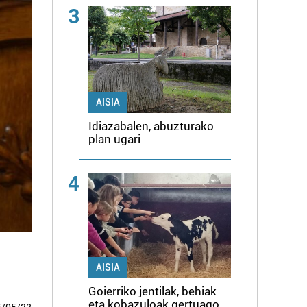
3
AISIA
Idiazabalen, abuzturako
plan ugari
4
AISIA
Goierriko jentilak, behiak
eta kobazuloak gertuago,