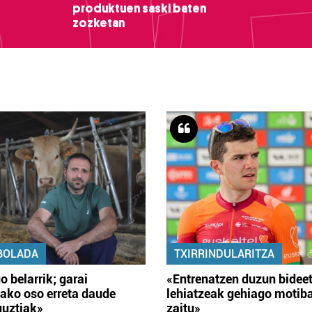
produktuen saski baten
zozketan
BOLADA
TXIRRINDULARITZA
o belarrik; garai
«Entrenatzen duzun bidee
ako oso erreta daude
lehiatzeak gehiago motib
guztiak»
zaitu»