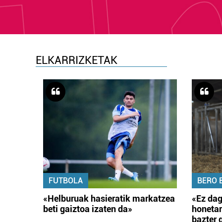
ELKARRIZKETAK
FUTBOLA
BERO 
«Helburuak hasieratik markatzea
«Ez dag
beti gaiztoa izaten da»
honetar
bazter 