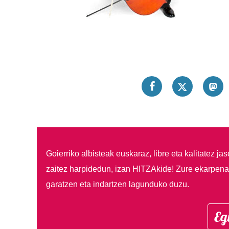
Goierriko albisteak euskaraz, libre eta kalitatez ja
zaitez harpidedun, izan HITZAkide!
Zure ekarpenar
garatzen eta indartzen lagunduko duzu.
Eg