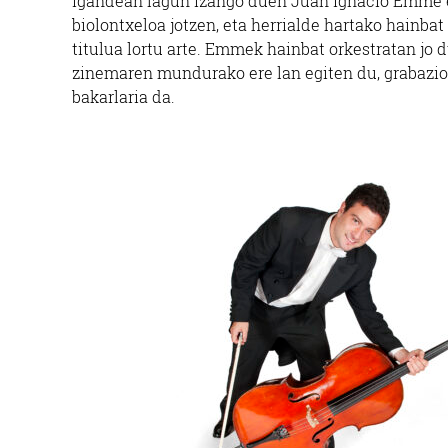
Igandean lagun izango duen Juan Ignacio Emme er
biolontxeloa jotzen, eta herrialde hartako hainba
titulua lortu arte. Emmek hainbat orkestratan jo d
zinemaren mundurako ere lan egiten du, grabazio
bakarlaria da.