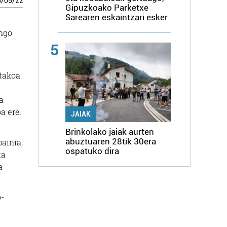
6
/
05
/
22
Gipuzkoako Parketxe
Sarearen eskaintzari esker
ango
5
takoa.
a
a ere.
JAIAK
Brinkolako jaiak aurten
abuztuaren 28tik 30era
painia,
ospatuko dira
ta
a
o-