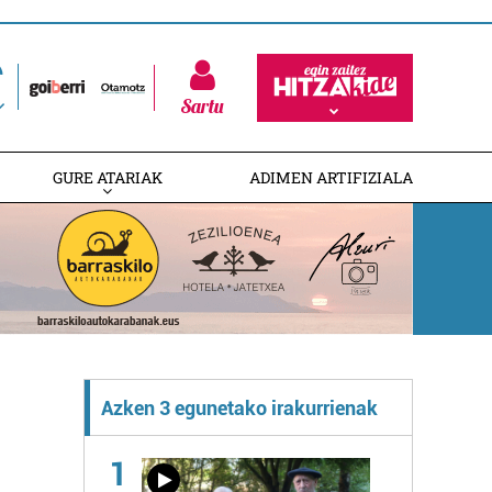
Sartu
GURE ATARIAK
ADIMEN ARTIFIZIALA
Azken 3 egunetako irakurrienak
1