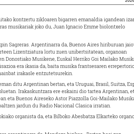
202
nitako kontzertu zikloaren bigarren emanaldia igandean iz
eras musikariak joko du, Juan Ignacio Emme biolontxelo
pin Sagreras. Argentinarra da, Buenos Aires hiriburuan jaio
rteen Lizentziatura lortu zuen unibertsitatean, organoan
uen Donostiako Musikene, Euskal Herriko Goi Mailako Musik
isazioa era ikasia da, baita musika frantsesaren errepertorio
ainbat irakasle entzutetsurekin.
eman ditu Argentinan bertan, eta Uruguai, Brasil, Suitza, Es
luetan. Irakaskuntzara ere eskaini dio tartea Argentinan, e
ean eta Buenos Aireseko Astor Piazzolla Goi-Mailako Musik
altzen jardun du Radio Nacional Clasica irratian.
okiako organista da, eta Bilboko Abesbatza Elkarteko organ