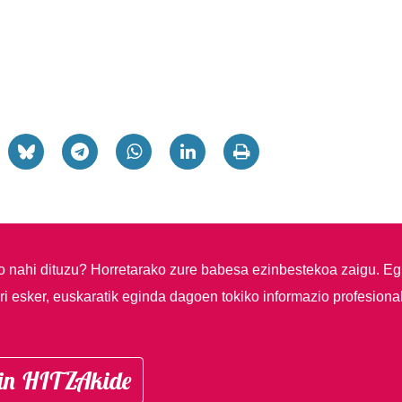
so nahi dituzu?
Horretarako zure babesa ezinbestekoa zaigu. Eg
i esker, euskaratik eginda dagoen tokiko informazio profesiona
in HITZAkide