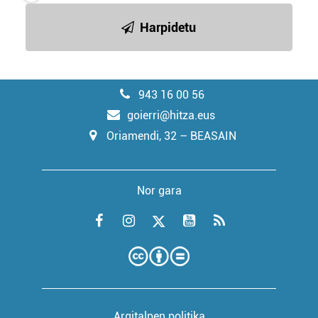
Harpidetu
943 16 00 56
goierri@hitza.eus
Oriamendi, 32 – BEASAIN
Nor gara
Argitalpen politika