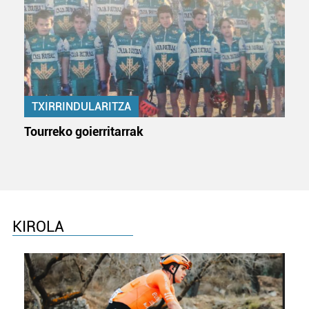
Webgune honek cookie propioak eta hirugarrenen cookie-
fitxategiak erabiltzen ditu. Zure esperientzia eta
zerbitzuak hobetzeko asmoz, cookie teknologiaz
baliatzen gara. Ohar hau onartuz gero, teknologia hori
erabiltzeko baimen esplizitua ematen diguzu.
Gehiago
TXIRRINDULARITZA
irakurri
Tourreko goierritarrak
KIROLA