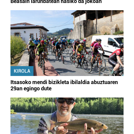
Beasain larunbatean hasiko da jokoan
KIROLA
Itsasoko mendi bizikleta ibilaldia abuztuaren
29an egingo dute