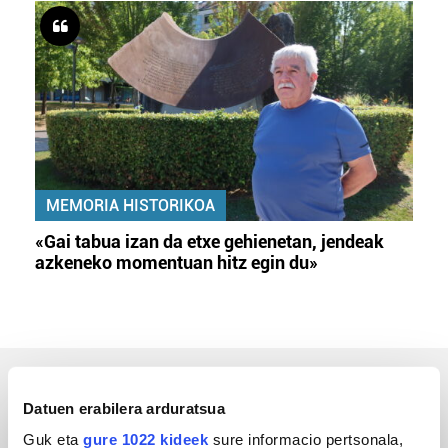
MEMORIA HISTORIKOA
«Gai tabua izan da etxe gehienetan, jendeak
azkeneko momentuan hitz egin du»
ERREPORTAJEAK
Datuen erabilera arduratsua
Guk eta
gure 1022 kideek
sure informacio pertsonala,