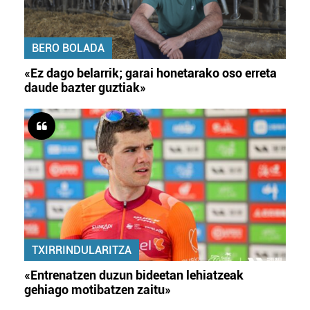
BERO BOLADA
«Ez dago belarrik; garai honetarako oso erreta
daude bazter guztiak»
TXIRRINDULARITZA
«Entrenatzen duzun bideetan lehiatzeak
gehiago motibatzen zaitu»