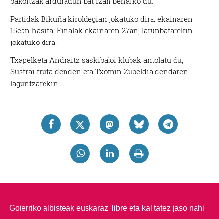
bakoitzak arduradun bat izan beharko du.
Partidak Bikuña kiroldegian jokatuko dira, ekainaren
15ean hasita. Finalak ekainaren 27an, larunbatarekin
jokatuko dira.
Txapelketa Andraitz saskibaloi klubak antolatu du,
Sustrai fruta denden eta Txomin Zubeldia dendaren
laguntzarekin.
Goierriko albisteak euskaraz, libre eta kalitatez jaso nahi