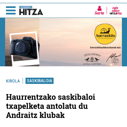
Sartu
SASKIBALOIA
KIROLA
Haurrentzako saskibaloi
txapelketa antolatu du
Andraitz klubak