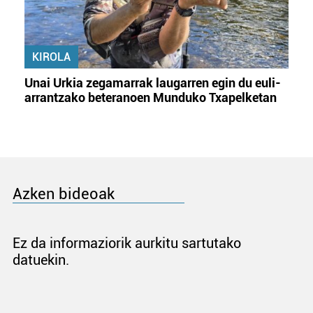
KIROLA
Unai Urkia zegamarrak laugarren egin du euli-
arrantzako beteranoen Munduko Txapelketan
Azken bideoak
Ez da informaziorik aurkitu sartutako
datuekin.