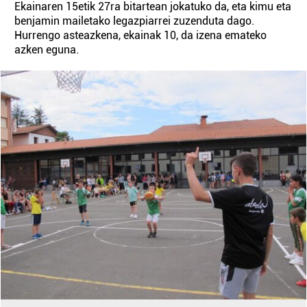
Ekainaren 15etik 27ra bitartean jokatuko da, eta kimu eta
benjamin mailetako legazpiarrei zuzenduta dago.
Hurrengo asteazkena, ekainak 10, da izena emateko
azken eguna.