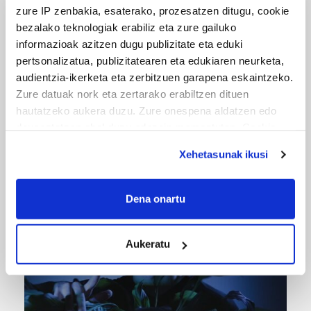
zure IP zenbakia, esaterako, prozesatzen ditugu, cookie
bezalako teknologiak erabiliz eta zure gailuko
informazioak azitzen dugu publizitate eta eduki
pertsonalizatua, publizitatearen eta edukiaren neurketa,
audientzia-ikerketa eta zerbitzuen garapena eskaintzeko.
Zure datuak nork eta zertarako erabiltzen dituen
hautatzeko aukera duzu. Zure onespena aldatzen edo
deuseztatzen ahal duzu edozein momentutan, Cookie
URBIAKO FESTA
deklaraziotik edo Privacy triggerean klikatuz.
Xehetasunak ikusi
Urbiako zelaiak erromeria leku
If you allow, we would also like to:
Collect information about your geographical
Dena onartu
location which can be accurate to within several
meters
Aukeratu
Identify your device by actively scanning it for
specific characteristics (fingerprinting)
Find out more about how your personal data is processed
and set your preferences in the
details section
.