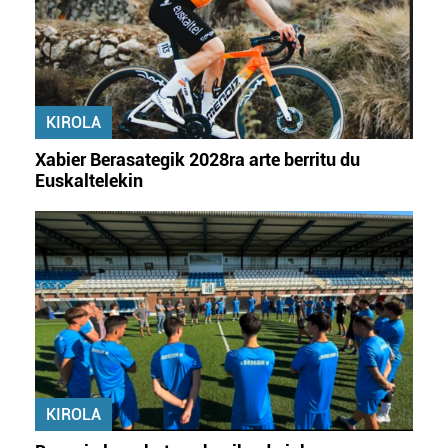
KIROLA
Xabier Berasategik 2028ra arte berritu du
Euskaltelekin
KIROLA