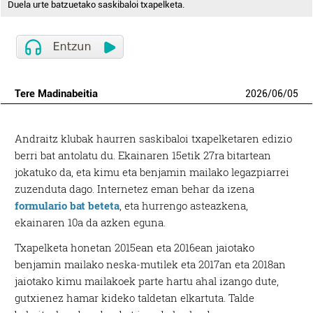
Duela urte batzuetako saskibaloi txapelketa.
Tere Madinabeitia
2026
/
06
/
05
Andraitz klubak haurren saskibaloi txapelketaren edizio
berri bat antolatu du. Ekainaren 15etik 27ra bitartean
jokatuko da, eta kimu eta benjamin mailako legazpiarrei
zuzenduta dago. Internetez eman behar da izena
formulario bat beteta
, eta hurrengo asteazkena,
ekainaren 10a da azken eguna.
Txapelketa honetan 2015ean eta 2016ean jaiotako
benjamin mailako neska-mutilek eta 2017an eta 2018an
jaiotako kimu mailakoek parte hartu ahal izango dute,
gutxienez hamar kideko taldetan elkartuta. Talde