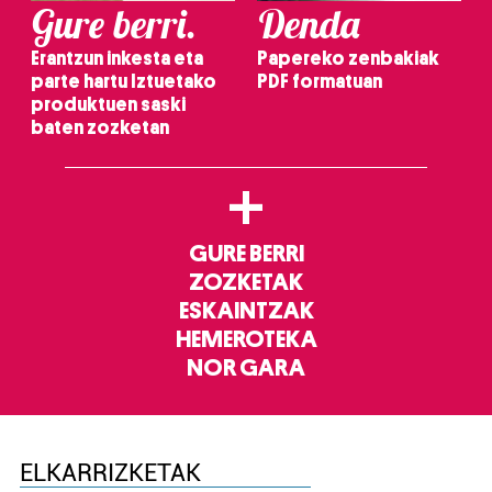
Gure berri.
Denda
Erantzun inkesta eta
Papereko zenbakiak
parte hartu Iztuetako
PDF formatuan
produktuen saski
baten zozketan
+
GURE BERRI
ZOZKETAK
ESKAINTZAK
HEMEROTEKA
NOR GARA
ELKARRIZKETAK