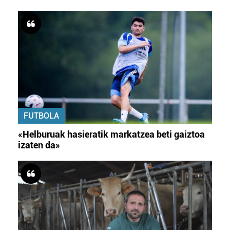
FUTBOLA
«Helburuak hasieratik markatzea beti gaiztoa
izaten da»