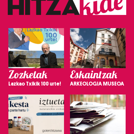
Zozketak
Eskaintzak
Lazkao Txikik 100 urte!
ARKEOLOGIA MUSEOA