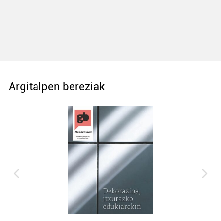
Argitalpen bereziak