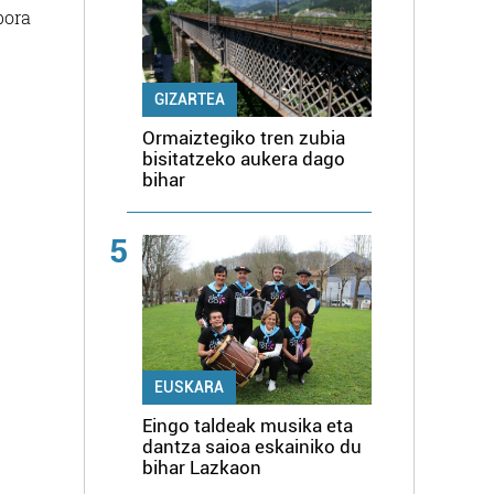
bora
GIZARTEA
Ormaiztegiko tren zubia
bisitatzeko aukera dago
bihar
5
EUSKARA
Eingo taldeak musika eta
dantza saioa eskainiko du
bihar Lazkaon