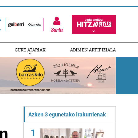
Sartu
GURE ATARIAK
ADIMEN ARTIFIZIALA
Azken 3 egunetako irakurrienak
en
1