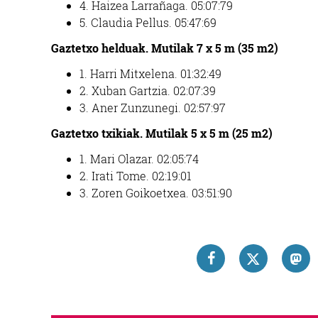
4. Haizea Larrañaga. 05:07:79
5. Claudia Pellus. 05:47:69
Gaztetxo helduak. Mutilak 7 x 5 m (35 m2)
1. Harri Mitxelena. 01:32:49
2. Xuban Gartzia. 02:07:39
3. Aner Zunzunegi. 02:57:97
Gaztetxo txikiak. Mutilak 5 x 5 m (25 m2)
1. Mari Olazar. 02:05:74
2. Irati Tome. 02:19:01
3. Zoren Goikoetxea. 03:51:90