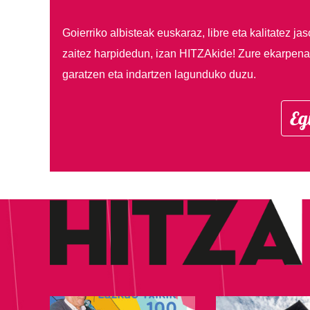
Goierriko albisteak euskaraz, libre eta kalitatez ja
zaitez harpidedun, izan HITZAkide!
Zure ekarpenar
garatzen eta indartzen lagunduko duzu.
Eg