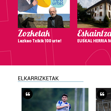
Zozketak
Eskaintz
Lazkao Txikik 100 urte!
EUSKAL HERRIA
ELKARRIZKETAK