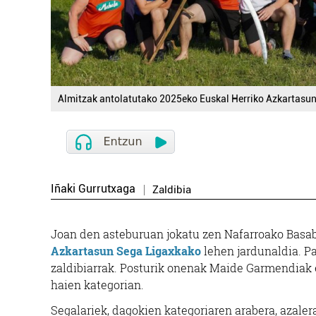
Almitzak antolatutako 2025eko Euskal Herriko Azkartasun 
Iñaki Gurrutxaga
Zaldibia
Joan den asteburuan jokatu zen Nafarroako Bas
Azkartasun Sega Ligaxkako
lehen jardunaldia. Par
zaldibiarrak. Posturik onenak Maide Garmendiak et
haien kategorian.
Segalariek, dagokien kategoriaren arabera, azalera