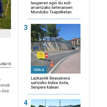
laugarren egin du euli-
arrantzako beteranoen
Munduko Txapelketan
3
6
/
06
/
15
UDALA
Lazkaotik Beasainera
o
sartzeko bidea itxita,
 seiak
Senpere kalean
 dira
4