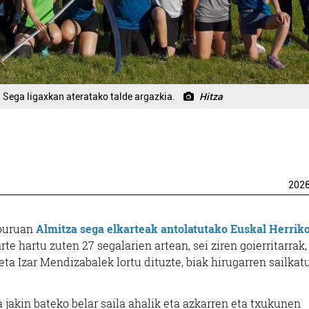
Sega ligaxkan ateratako talde argazkia.
Hitza
202
aburuan
Almitza sega elkarteak antolatutako Euskal Herrik
te hartu zuten 27 segalarien artean, sei ziren goierritarrak,
a Izar Mendizabalek lortu dituzte, biak hirugarren sailkatu
 jakin bateko belar saila ahalik eta azkarren eta txukunen