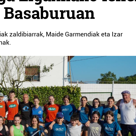
a Basaburuan
eiak zaldibiarrak, Maide Garmendiak eta Izar
nak.