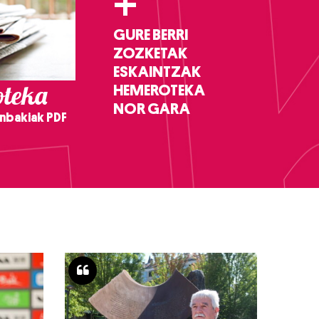
+
GURE BERRI
ZOZKETAK
ESKAINTZAK
teka
HEMEROTEKA
NOR GARA
nbakiak PDF