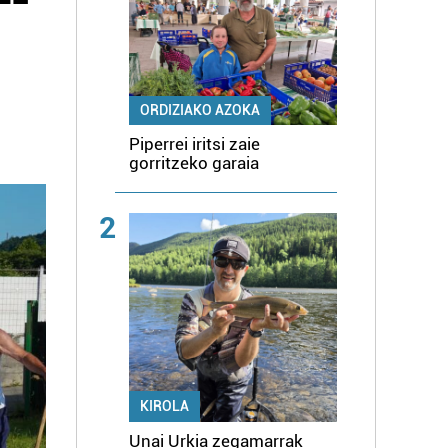
ORDIZIAKO AZOKA
Piperrei iritsi zaie
gorritzeko garaia
2
KIROLA
Unai Urkia zegamarrak