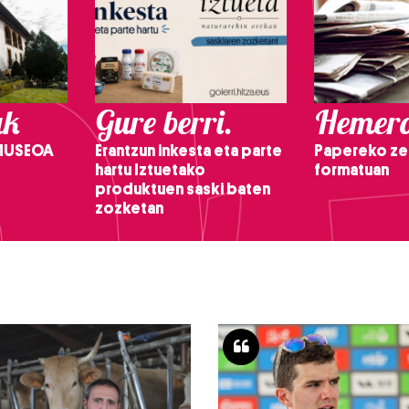
ak
Gure berri.
Hemero
 MUSEOA
Erantzun inkesta eta parte
Papereko ze
hartu Iztuetako
formatuan
produktuen saski baten
zozketan