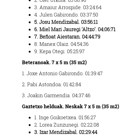
3. Amaiur Arrospide. 03:24:64
4. Julen Gabirondo. 03:37:50
5. Josu Mendizabal. 03:56:11
6. Miel Mari Jauregi ‘Altzo’. 04:06:71
7. Beñoat Aiestaran. 04:44:79
8. Manex Olaiz. 04:54:36
9. Kepa Otegi. 05:25:97
Beteranoak.
7 x 5 m (35 m2)
1. Joxe Antonio Gabirondo. 01:39:47
2. Pabi Astondoa. 01:42:84
3. Joakin Garmendia. 04:37:46
Gaztetxo helduak. Neskak 7 x 5 m (35 m2)
1. Inge Goikoetxea. 01:56:27
2. Lorea Zunzunegi. 02:22:08
3. Izar Mendizabal. 02:29:44