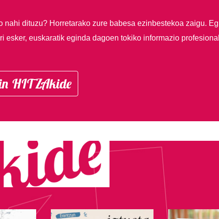
so nahi dituzu?
Horretarako zure babesa ezinbestekoa zaigu. Eg
i esker, euskaratik eginda dagoen tokiko informazio profesiona
in HITZAkide