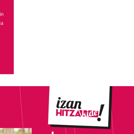
in
la