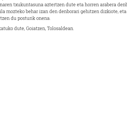
anaren txukuntasuna aztertzen dute eta horren arabera den
aila mozteko behar izan den denborari gehitzen dizkiote, eta
rtzen du posturik onena.
katuko dute, Goiatzen, Tolosaldean.