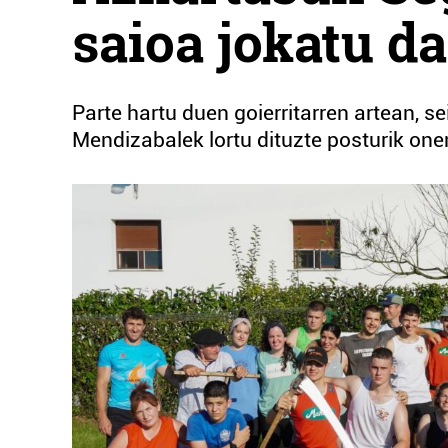
saioa jokatu d
Parte hartu duen goierritarren artean, s
Mendizabalek lortu dituzte posturik one