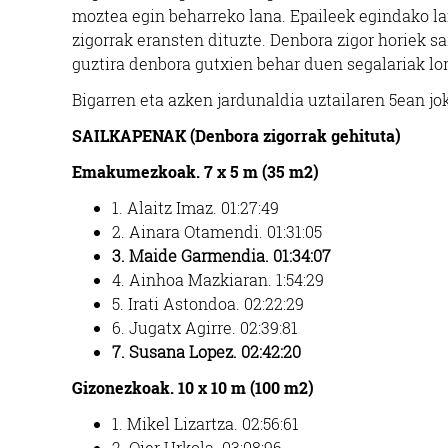
moztea egin beharreko lana. Epaileek egindako l
zigorrak eransten dituzte. Denbora zigor horiek s
guztira denbora gutxien behar duen segalariak lo
Bigarren eta azken jardunaldia uztailaren 5ean jo
SAILKAPENAK (Denbora zigorrak gehituta)
Emakumezkoak. 7 x 5 m (35 m2)
1. Alaitz Imaz. 01:27:49
2. Ainara Otamendi. 01:31:05
3. Maide Garmendia. 01:34:07
4. Ainhoa Mazkiaran. 1:54:29
5. Irati Astondoa. 02:22:29
6. Jugatx Agirre. 02:39:81
7. Susana Lopez. 02:42:20
Gizonezkoak. 10 x 10 m (100 m2)
1. Mikel Lizartza. 02:56:61
2. Oier Urkola. 03:08:96