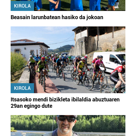
KIROLA
Beasain larunbatean hasiko da jokoan
KIROLA
Itsasoko mendi bizikleta ibilaldia abuztuaren
29an egingo dute