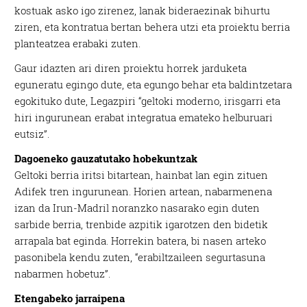
kostuak asko igo zirenez, lanak bideraezinak bihurtu
ziren, eta kontratua bertan behera utzi eta proiektu berria
planteatzea erabaki zuten.
Gaur idazten ari diren proiektu horrek jarduketa
eguneratu egingo dute, eta egungo behar eta baldintzetara
egokituko dute, Legazpiri “geltoki moderno, irisgarri eta
hiri ingurunean erabat integratua emateko helburuari
eutsiz”.
Dagoeneko gauzatutako hobekuntzak
Geltoki berria iritsi bitartean, hainbat lan egin zituen
Adifek tren ingurunean. Horien artean, nabarmenena
izan da Irun-Madril noranzko nasarako egin duten
sarbide berria, trenbide azpitik igarotzen den bidetik
arrapala bat eginda. Horrekin batera, bi nasen arteko
pasonibela kendu zuten, “erabiltzaileen segurtasuna
nabarmen hobetuz”.
Etengabeko jarraipena