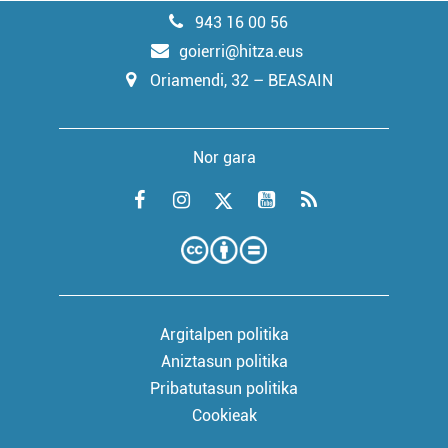
943 16 00 56
goierri@hitza.eus
Oriamendi, 32 – BEASAIN
Nor gara
Argitalpen politika
Aniztasun politika
Pribatutasun politika
Cookieak