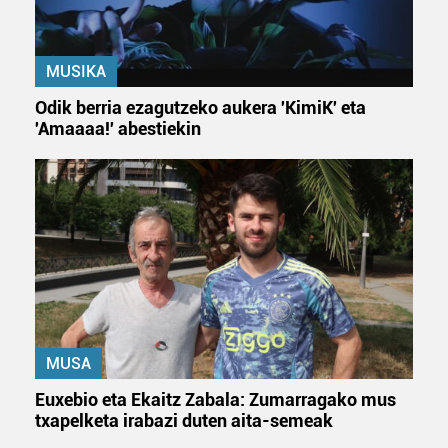
MUSIKA
Odik berria ezagutzeko aukera 'KimiK' eta
'Amaaaa!' abestiekin
MUSA
Euxebio eta Ekaitz Zabala: Zumarragako mus
txapelketa irabazi duten aita-semeak