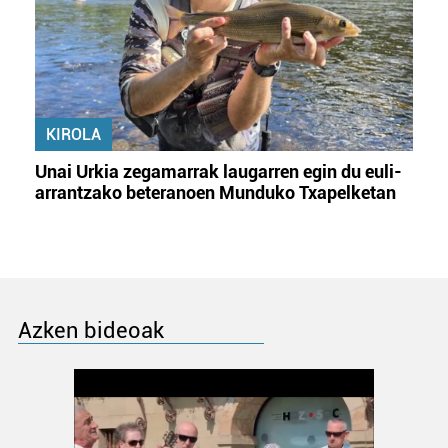
KIROLA
Unai Urkia zegamarrak laugarren egin du euli-
arrantzako beteranoen Munduko Txapelketan
Azken bideoak