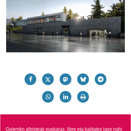
Goierriko albisteak euskaraz, libre eta kalitatez jaso nahi