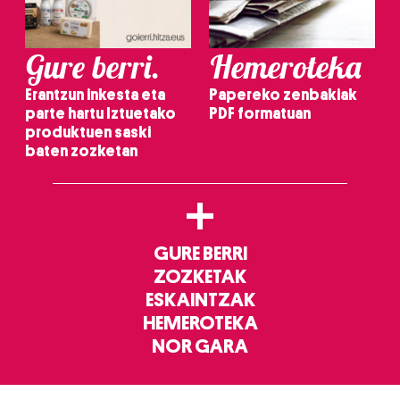
Gure berri.
Hemeroteka
Erantzun inkesta eta
Papereko zenbakiak
parte hartu Iztuetako
PDF formatuan
produktuen saski
baten zozketan
+
GURE BERRI
ZOZKETAK
ESKAINTZAK
HEMEROTEKA
NOR GARA