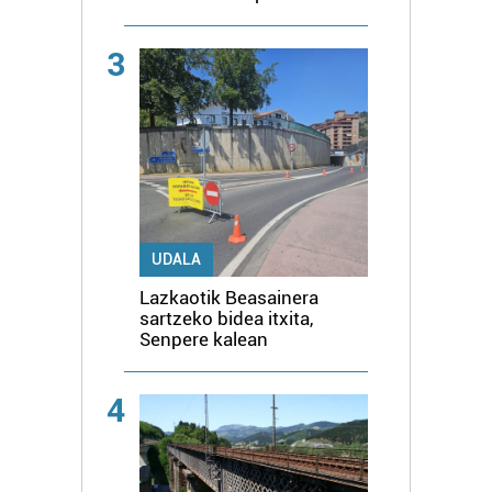
3
UDALA
Lazkaotik Beasainera
sartzeko bidea itxita,
Senpere kalean
4