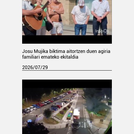
Josu Mujika biktima aitortzen duen agiria
familiari emateko ekitaldia
2026/07/29