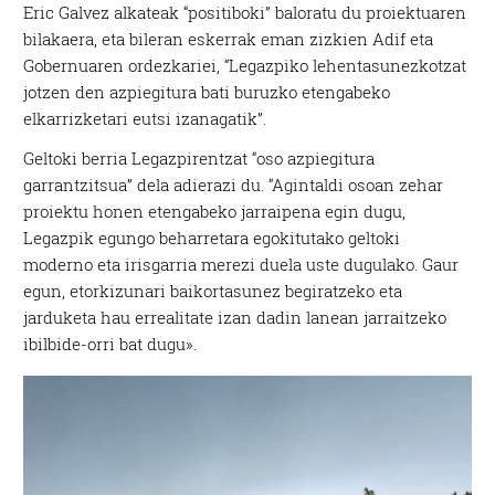
Eric Galvez alkateak “positiboki” baloratu du proiektuaren
bilakaera, eta bileran eskerrak eman zizkien Adif eta
Gobernuaren ordezkariei, “Legazpiko lehentasunezkotzat
jotzen den azpiegitura bati buruzko etengabeko
elkarrizketari eutsi izanagatik”.
Geltoki berria Legazpirentzat “oso azpiegitura
garrantzitsua” dela adierazi du. “Agintaldi osoan zehar
proiektu honen etengabeko jarraipena egin dugu,
Legazpik egungo beharretara egokitutako geltoki
moderno eta irisgarria merezi duela uste dugulako. Gaur
egun, etorkizunari baikortasunez begiratzeko eta
jarduketa hau errealitate izan dadin lanean jarraitzeko
ibilbide-orri bat dugu».