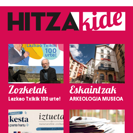
Zozketak
Eskaintzak
Lazkao Txikik 100 urte!
ARKEOLOGIA MUSEOA