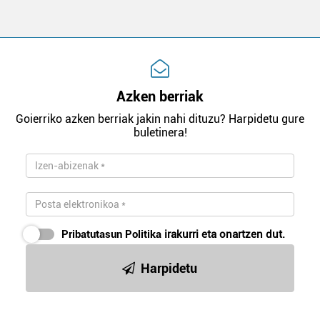
Azken berriak
Goierriko azken berriak jakin nahi dituzu? Harpidetu gure
buletinera!
Pribatutasun Politika
irakurri eta onartzen dut.
Harpidetu