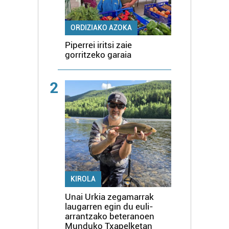
ORDIZIAKO AZOKA
Piperrei iritsi zaie
gorritzeko garaia
2
KIROLA
Unai Urkia zegamarrak
laugarren egin du euli-
arrantzako beteranoen
Munduko Txapelketan