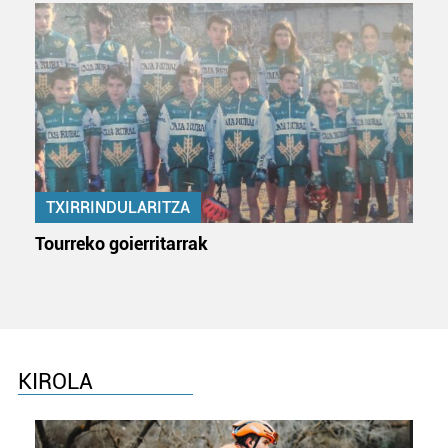
TXIRRINDULARITZA
Tourreko goierritarrak
KIROLA