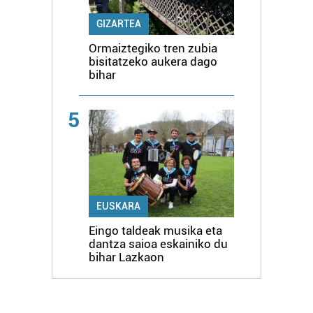
GIZARTEA
Ormaiztegiko tren zubia
bisitatzeko aukera dago
bihar
5
EUSKARA
Eingo taldeak musika eta
dantza saioa eskainiko du
bihar Lazkaon