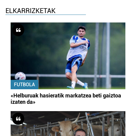
ELKARRIZKETAK
FUTBOLA
«Helburuak hasieratik markatzea beti gaiztoa
izaten da»