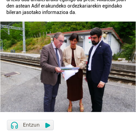
den astean Adif erakundeko ordezkariarekin egindako
bileran jasotako informazioa da.