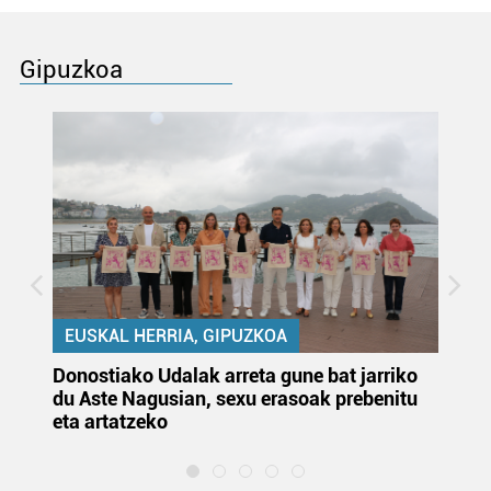
Gipuzkoa
EUSKAL HERRIA, GIPUZKOA
Donostiako Udalak arreta gune bat jarriko
Ur
du Aste Nagusian, sexu erasoak prebenitu
es
eta artatzeko
lu