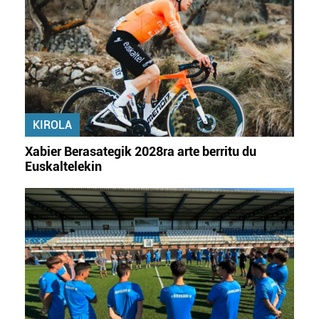
KIROLA
Xabier Berasategik 2028ra arte berritu du
Euskaltelekin