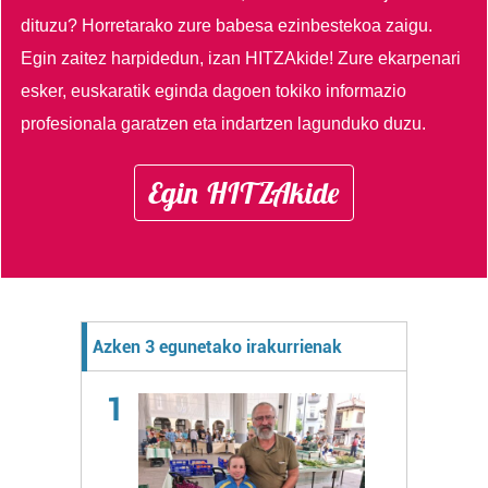
dituzu?
Horretarako zure babesa ezinbestekoa zaigu.
Egin zaitez harpidedun, izan HITZAkide!
Zure ekarpenari
esker, euskaratik eginda dagoen tokiko informazio
profesionala garatzen eta indartzen lagunduko duzu.
Egin HITZAkide
Azken 3 egunetako irakurrienak
1