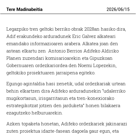
Tere Madinabeitia
2026
/
06
/
15
Legazpiko tren geltoki berriko obrak 2028an hasiko dira,
Adif erakundeko arduradunek Eric Galvez alkateari
emandako informazioaren arabera. Alkatea joan den
astean elkartu zen Antonio Berrios Adifeko Aldiriko
Planen zuzendari komisarioarekin eta Gipuzkoan
Gobernuaren ordezkariordea den Noemi Lopezekin,
geltokiko proiektuaren jarraipena egiteko.
Egungo agintaldia hasi zenetik, udal ordezkariak urtean
behin elkartzen dira Adifeko arduradunekin “udalerriko
mugikortasun, irisgarritasun eta tren-konexiorako
estrategikotzat jotzen den jarduketa” honen bilakaera
ezagutzeko helburuarekin.
Azken topaketa honetan, Adifeko ordezkariek jakinarazi
zuten proiektua idazte-fasean dagoela gaur egun, eta