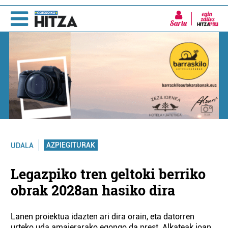
Sartu
AZPIEGITURAK
UDALA
Legazpiko tren geltoki berriko
obrak 2028an hasiko dira
Lanen proiektua idazten ari dira orain, eta datorren
urteko uda amaierarako egongo da prest. Alkateak joan