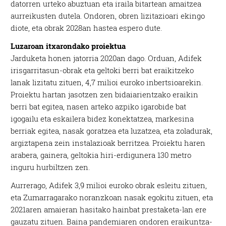
datorren urteko abuztuan eta iraila bitartean amaitzea
aurreikusten dutela. Ondoren, obren lizitazioari ekingo
diote, eta obrak 2028an hastea espero dute.
Luzaroan itxarondako proiektua
Jarduketa honen jatorria 2020an dago. Orduan, Adifek
irisgarritasun-obrak eta geltoki berri bat eraikitzeko
lanak lizitatu zituen, 4,7 milioi euroko inbertsioarekin.
Proiektu hartan jasotzen zen bidaiarientzako eraikin
berri bat egitea, nasen arteko azpiko igarobide bat
igogailu eta eskailera bidez konektatzea, markesina
berriak egitea, nasak goratzea eta luzatzea, eta zoladurak,
argiztapena zein instalazioak berritzea. Proiektu haren
arabera, gainera, geltokia hiri-erdigunera 130 metro
inguru hurbiltzen zen.
Aurrerago, Adifek 3,9 milioi euroko obrak esleitu zituen,
eta Zumarragarako noranzkoan nasak egokitu zituen, eta
2021aren amaieran hasitako hainbat prestaketa-lan ere
gauzatu zituen. Baina pandemiaren ondoren eraikuntza-