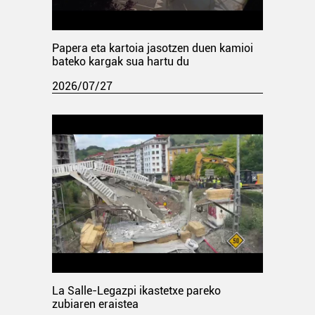
Papera eta kartoia jasotzen duen kamioi
bateko kargak sua hartu du
2026/07/27
La Salle-Legazpi ikastetxe pareko
zubiaren eraistea