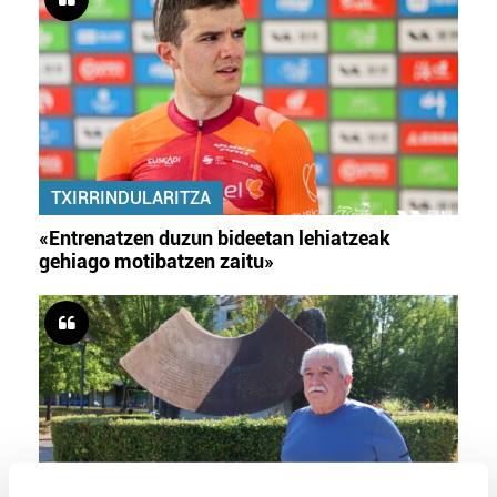
TXIRRINDULARITZA
«Entrenatzen duzun bideetan lehiatzeak
gehiago motibatzen zaitu»