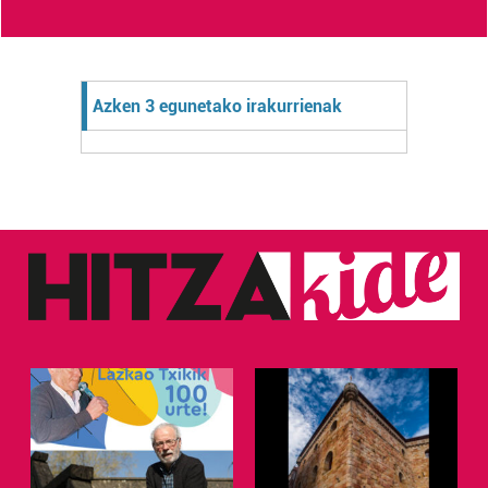
Azken 3 egunetako irakurrienak