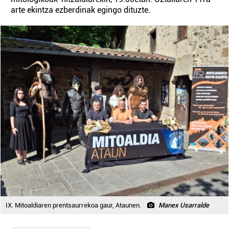
arte ekintza ezberdinak egingo dituzte.
IX. Mitoaldiaren prentsaurrekoa gaur, Ataunen.
Manex Usarralde