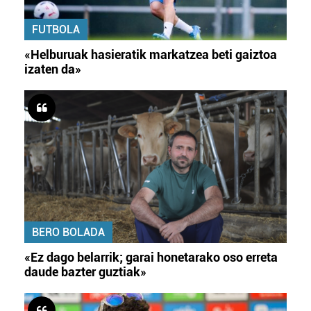
FUTBOLA
«Helburuak hasieratik markatzea beti gaiztoa
izaten da»
BERO BOLADA
«Ez dago belarrik; garai honetarako oso erreta
daude bazter guztiak»