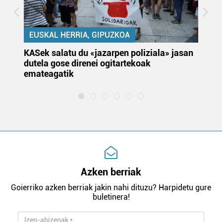
EUSKAL HERRIA, GIPUZKOA
KASek salatu du «jazarpen poliziala» jasan
Pa
dutela gose direnei ogitartekoak
da
emateagatik
«s
Azken berriak
Goierriko azken berriak jakin nahi dituzu? Harpidetu gure
buletinera!