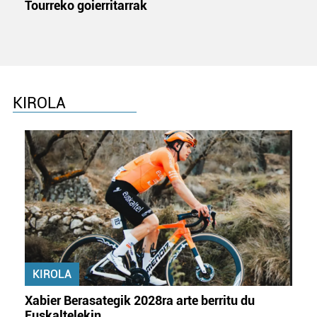
Tourreko goierritarrak
KIROLA
KIROLA
Xabier Berasategik 2028ra arte berritu du
Euskaltelekin