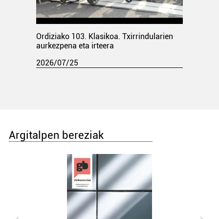
Ordiziako 103. Klasikoa. Txirrindularien
aurkezpena eta irteera
2026/07/25
Argitalpen bereziak