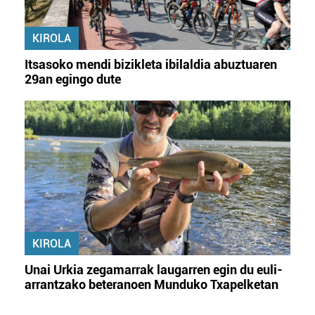
KIROLA
Itsasoko mendi bizikleta ibilaldia abuztuaren
29an egingo dute
KIROLA
Unai Urkia zegamarrak laugarren egin du euli-
arrantzako beteranoen Munduko Txapelketan