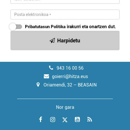
Pribatutasun Politika
irakurri eta onartzen dut.
Harpidetu
943 16 00 56
goierri@hitza.eus
Oriamendi, 32 – BEASAIN
Nor gara