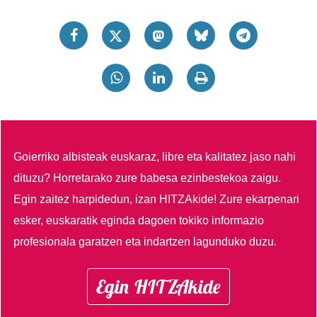
Goierriko albisteak euskaraz, libre eta kalitatez jaso nahi
dituzu?
Horretarako zure babesa ezinbestekoa zaigu.
Egin zaitez harpidedun, izan HITZAkide!
Zure ekarpenari
esker, euskaratik eginda dagoen tokiko informazio
profesionala garatzen eta indartzen lagunduko duzu.
Egin HITZAkide