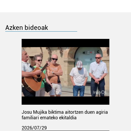
Azken bideoak
Josu Mujika biktima aitortzen duen agiria
familiari emateko ekitaldia
2026/07/29