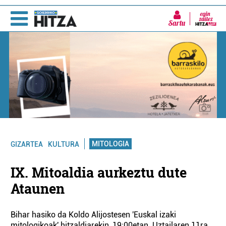
Sartu
MITOLOGIA
GIZARTEA
KULTURA
IX. Mitoaldia aurkeztu dute
Ataunen
Bihar hasiko da Koldo Alijostesen 'Euskal izaki
mitologikoak' hitzaldiarekin, 19:00etan. Uztailaren 11ra