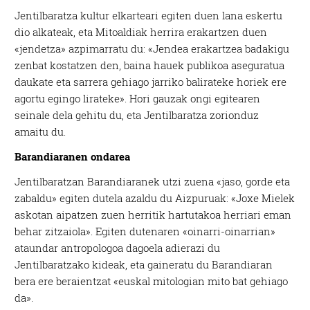
Jentilbaratza kultur elkarteari egiten duen lana eskertu
dio alkateak, eta Mitoaldiak herrira erakartzen duen
«jendetza» azpimarratu du: «Jendea erakartzea badakigu
zenbat kostatzen den, baina hauek publikoa aseguratua
daukate eta sarrera gehiago jarriko balirateke horiek ere
agortu egingo lirateke». Hori gauzak ongi egitearen
seinale dela gehitu du, eta Jentilbaratza zorionduz
amaitu du.
Barandiaranen ondarea
Jentilbaratzan Barandiaranek utzi zuena «jaso, gorde eta
zabaldu» egiten dutela azaldu du Aizpuruak: «Joxe Mielek
askotan aipatzen zuen herritik hartutakoa herriari eman
behar zitzaiola». Egiten dutenaren «oinarri-oinarrian»
ataundar antropologoa dagoela adierazi du
Jentilbaratzako kideak, eta gaineratu du Barandiaran
bera ere beraientzat «euskal mitologian mito bat gehiago
da».