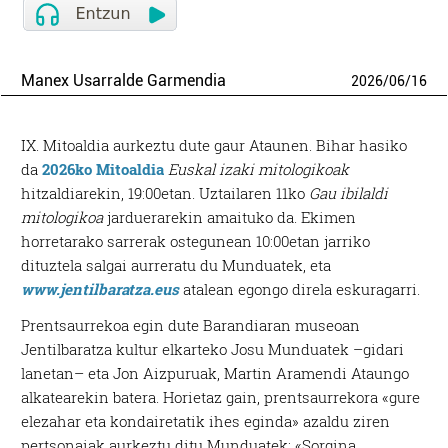
Manex Usarralde Garmendia
2026
/
06
/
16
IX. Mitoaldia aurkeztu dute gaur Ataunen. Bihar hasiko
da
2026ko Mitoaldia
Euskal izaki mitologikoak
hitzaldiarekin, 19:00etan. Uztailaren 11ko
Gau ibilaldi
mitologikoa
jarduerarekin amaituko da. Ekimen
horretarako sarrerak ostegunean 10:00etan jarriko
dituztela salgai aurreratu du Munduatek, eta
www.jentilbaratza.eus
atalean egongo direla eskuragarri.
Prentsaurrekoa egin dute Barandiaran museoan
Jentilbaratza kultur elkarteko Josu Munduatek –gidari
lanetan– eta Jon Aizpuruak, Martin Aramendi Ataungo
alkatearekin batera. Horietaz gain, prentsaurrekora «gure
elezahar eta kondairetatik ihes eginda» azaldu ziren
pertsonaiak aurkeztu ditu Munduatek: «Sorgina,