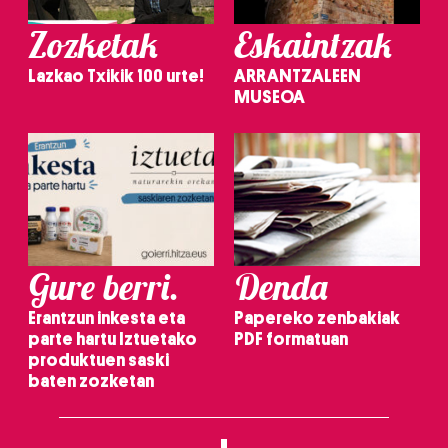
Zozketak
Eskaintzak
Lazkao Txikik 100 urte!
ARRANTZALEEN
MUSEOA
Gure berri.
Denda
Erantzun inkesta eta
Papereko zenbakiak
parte hartu Iztuetako
PDF formatuan
produktuen saski
baten zozketan