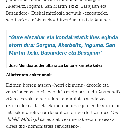
Akerbeltz, Inguma, San Martin Txiki, Basajaun eta
Basandere». Euskal mitologia gertutik «ezagutzeko,
sentitzeko eta bizitzeko» hitzordua iritsi da Ataunera.
“Gure elezahar eta kondairetatik ihes eginda
etorri dira: Sorgina, Akerbeltz, Inguma, San
Martin Txiki, Basandere eta Basajaun”
Josu Munduate. Jentilbaratza kultur elkarteko kidea.
Alkatearen esker onak
Ekimen horren atzean «herri ekimena» dagoela eta
«auzolanean» antolatzen dela azpimarratu du Aramendik:
«Gurea bezalako herrietan komunitatea sendotzea
ezinbestekoa da, eta ekimen honek egun jendetsuenetan
150 boluntariotik gora laguntzen aritzea lortzen du».
Gau
Ibilaldi Mitologikoa
bezalako ekimenak «ezin hobeak»
direla dio «komunitatea sendotzeko».