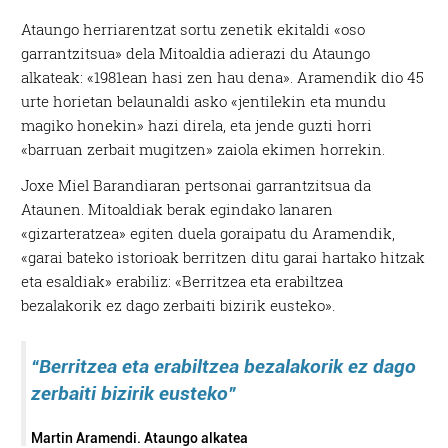
Ataungo herriarentzat sortu zenetik ekitaldi «oso
garrantzitsua» dela Mitoaldia adierazi du Ataungo
alkateak: «1981ean hasi zen hau dena». Aramendik dio 45
urte horietan belaunaldi asko «jentilekin eta mundu
magiko honekin» hazi direla, eta jende guzti horri
«barruan zerbait mugitzen» zaiola ekimen horrekin.
Joxe Miel Barandiaran pertsonai garrantzitsua da
Ataunen. Mitoaldiak berak egindako lanaren
«gizarteratzea» egiten duela goraipatu du Aramendik,
«garai bateko istorioak berritzen ditu garai hartako hitzak
eta esaldiak» erabiliz: «Berritzea eta erabiltzea
bezalakorik ez dago zerbaiti bizirik eusteko».
“Berritzea eta erabiltzea bezalakorik ez dago
zerbaiti bizirik eusteko”
Martin Aramendi. Ataungo alkatea