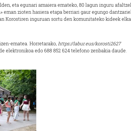
alden, eta egunari amaiera emateko, 80 lagun inguru afaltze
n» eman zioten hasiera etapa berriari gaur egungo dantzarie
tan Korostiren inguruan sortu den komunitateko kideek elka
o izen-ematea. Horretarako,
https://labur.eus/korosti2627
de elektronikoa edo 688 852 624 telefono zenbakia daude.