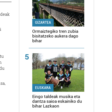
ldeak
GIZARTEA
i
Ormaiztegiko tren zubia
bisitatzeko aukera dago
bihar
5
tu
n
ndu
sa,
EUSKARA
Eingo taldeak musika eta
dantza saioa eskainiko du
bihar Lazkaon