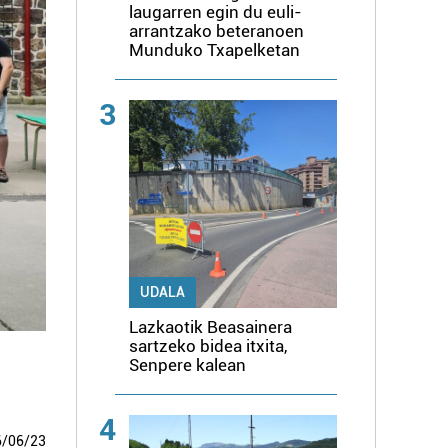
laugarren egin du euli-
arrantzako beteranoen
Munduko Txapelketan
3
UDALA
Lazkaotik Beasainera
sartzeko bidea itxita,
Senpere kalean
4
6
/
06
/
23