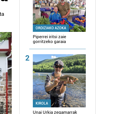
ta
ORDIZIAKO AZOKA
Piperrei iritsi zaie
gorritzeko garaia
2
KIROLA
Unai Urkia zegamarrak