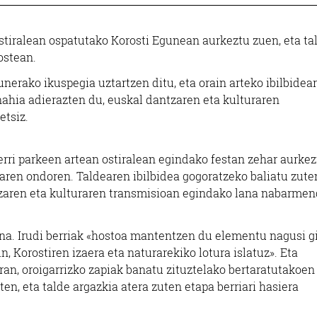
ostiralean ospatutako Korosti Egunean aurkeztu zuen, eta ta
 ostean.
unerako ikuspegia uztartzen ditu, eta orain arteko ibilbidear
 nahia adierazten du, euskal dantzaren eta kulturaren
etsiz.
berri parkeen artean ostiralean egindako festan zehar aurkez
oaren ondoren. Taldearen ibilbidea gogoratzeko baliatu zute
tzaren eta kulturaren transmisioan egindako lana nabarme
a. Irudi berriak «hostoa mantentzen du elementu nagusi gi
 Korostiren izaera eta naturarekiko lotura islatuz». Eta
n, oroigarrizko zapiak banatu zituztelako bertaratutakoen
en, eta talde argazkia atera zuten etapa berriari hasiera