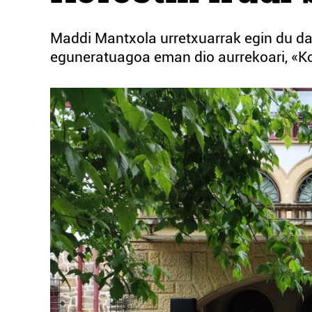
Maddi Mantxola urretxuarrak egin du da
eguneratuagoa eman dio aurrekoari, «Kor