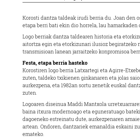
Korosti dantza taldeak irudi berria du. Joan den 
etapa berri bati ekin dio horrela, lau hamarkaden
Logo berriak dantza taldearen historia eta etorkiz
aitortza egin eta etorkizunari ilusioz begiratzeko
transmisioan lanean jarraitzeko konpromisoa berr
Festa, etapa berria hasteko
Korostiren logo berria Latxartegi eta Agirre-Etxe
zuten, taldeko txikienen ginkanaren eta jolas sai
aurkezpena, eta 1982an sortu zenetik euskal dan
zuten.
Logoaren diseinua Maddi Mantxola urretxuarraren
baina itxura modernoago eta eguneratuago batekin,
dagoeneko estreinatu dute, aurkezpenaren amaiera
artean. Ondoren, dantzariek emanaldia eskaini zut
emateko.