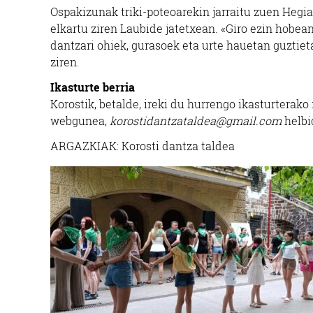
Ospakizunak triki-poteoarekin jarraitu zuen Hegi
elkartu ziren Laubide jatetxean. «Giro ezin hobea
dantzari ohiek, gurasoek eta urte hauetan guztie
ziren.
Ikasturte berria
Korostik, betalde, ireki du hurrengo ikasturterak
webgunea,
korostidantzataldea@gmail.com
helbi
ARGAZKIAK: Korosti dantza taldea