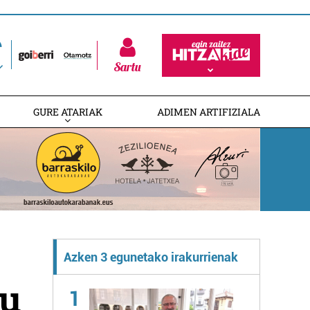
Sartu
GURE ATARIAK
ADIMEN ARTIFIZIALA
Azken 3 egunetako irakurrienak
du
1