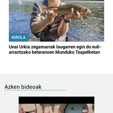
KIROLA
Unai Urkia zegamarrak laugarren egin du euli-
arrantzako beteranoen Munduko Txapelketan
Azken bideoak