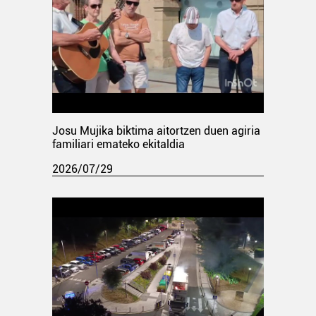
Josu Mujika biktima aitortzen duen agiria
familiari emateko ekitaldia
2026/07/29