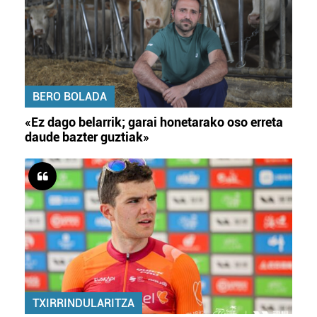
BERO BOLADA
«Ez dago belarrik; garai honetarako oso erreta
daude bazter guztiak»
TXIRRINDULARITZA