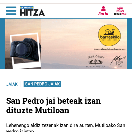
Sartu
SAN PEDRO JAIAK
JAIAK
San Pedro jai beteak izan
dituzte Mutiloan
Lehenengo aldiz zezenak izan dira aurten, Mutiloako San
Pedro jaietan.