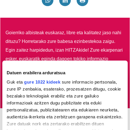
Goierriko albisteak euskaraz, libre eta kalitatez jaso nahi
dituzu?
Horretarako zure babesa ezinbestekoa zaigu.
Egin zaitez harpidedun, izan HITZAkide!
Zure ekarpenari
esker, euskaratik eginda dagoen tokiko informazio
profesionala garatzen eta indartzen lagunduko duzu.
Datuen erabilera arduratsua
Guk eta
gure 1022 kideek
sure informacio pertsonala,
Egin HITZAkide
zure IP zenbakia, esaterako, prozesatzen ditugu, cookie
bezalako teknologiak erabiliz eta zure gailuko
informazioak azitzen dugu publizitate eta eduki
pertsonalizatua, publizitatearen eta edukiaren neurketa,
audientzia-ikerketa eta zerbitzuen garapena eskaintzeko.
Zure datuak nork eta zertarako erabiltzen dituen
Azken 3 egunetako irakurrienak