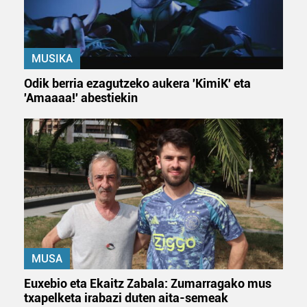
MUSIKA
Odik berria ezagutzeko aukera 'KimiK' eta
'Amaaaa!' abestiekin
MUSA
Euxebio eta Ekaitz Zabala: Zumarragako mus
txapelketa irabazi duten aita-semeak