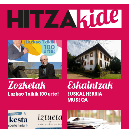
Zozketak
Eskaintzak
Lazkao Txikik 100 urte!
EUSKAL HERRIA
MUSEOA