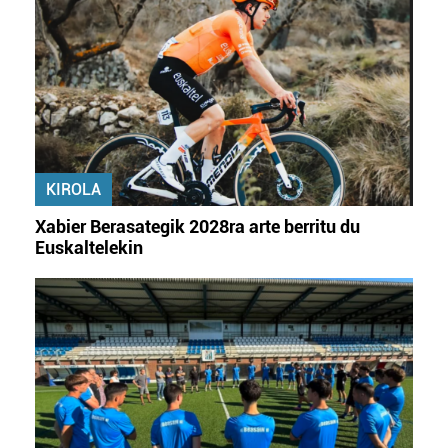
KIROLA
Xabier Berasategik 2028ra arte berritu du
Euskaltelekin