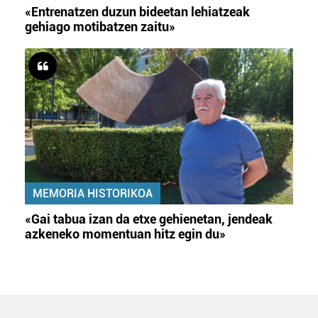
«Entrenatzen duzun bideetan lehiatzeak
gehiago motibatzen zaitu»
MEMORIA HISTORIKOA
«Gai tabua izan da etxe gehienetan, jendeak
azkeneko momentuan hitz egin du»