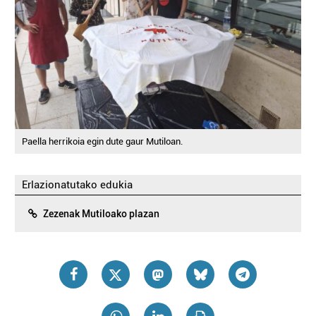
Paella herrikoia egin dute gaur Mutiloan.
Erlazionatutako edukia
Zezenak Mutiloako plazan