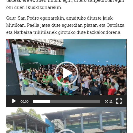
taldeak ere ez zuen hutsik egin, urtero sanpedrotan egin
ohi duen ikuskizunarekin.
Gaur, San Pedro egunarekin, amaituko dituzte jaiak
Mutiloan. Paella jatea dute eguerdian plazan eta Ostolaza
eta Narbaiza trikitilariek girotuko dute bazkalondorena.
Bideo
erreproduzigailua
00:00
00:11
Bideo
erreproduzigailua