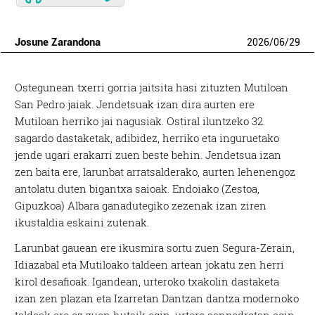
Josune Zarandona
2026
/
06
/
29
Ostegunean txerri gorria jaitsita hasi zituzten Mutiloan
San Pedro jaiak. Jendetsuak izan dira aurten ere
Mutiloan herriko jai nagusiak. Ostiral iluntzeko 32.
sagardo dastaketak, adibidez, herriko eta inguruetako
jende ugari erakarri zuen beste behin. Jendetsua izan
zen baita ere, larunbat arratsalderako, aurten lehenengoz
antolatu duten bigantxa saioak. Endoiako (Zestoa,
Gipuzkoa) Albara ganadutegiko zezenak izan ziren
ikustaldia eskaini zutenak.
Larunbat gauean ere ikusmira sortu zuen Segura-Zerain,
Idiazabal eta Mutiloako taldeen artean jokatu zen herri
kirol desafioak. Igandean, urteroko txakolin dastaketa
izan zen plazan eta Izarretan Dantzan dantza modernoko