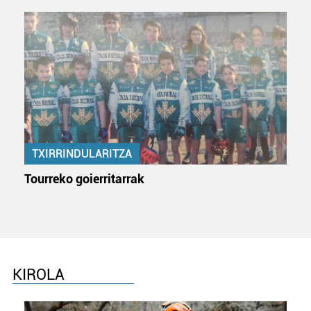
TXIRRINDULARITZA
Tourreko goierritarrak
KIROLA