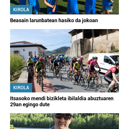
KIROLA
Beasain larunbatean hasiko da jokoan
KIROLA
Itsasoko mendi bizikleta ibilaldia abuztuaren
29an egingo dute