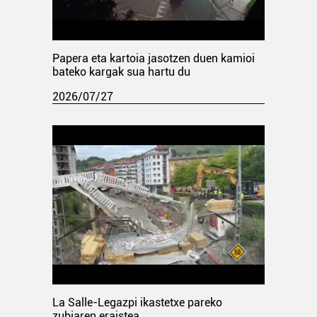
Papera eta kartoia jasotzen duen kamioi
bateko kargak sua hartu du
2026/07/27
La Salle-Legazpi ikastetxe pareko
zubiaren eraistea