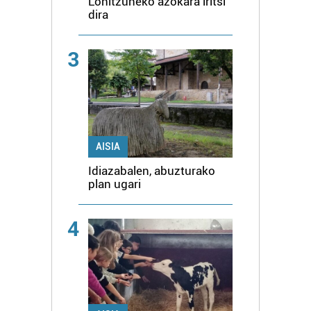
Lohitzuneko azokara iritsi
erabiltzen dituen hauta dezakezu.
dira
Bazkide batzuek ez dizute baimenik eskatzen, eta beren
3
interes komertzial legitimoetan babesten dira. Ikusi gure
bazkideen zerrenda, beren ustez zein helburutarako
duten interes legitimoa eta horren aurka nola egin
dezakezun ikusteko.
Lortu zure datu pertsonalak prozesatzeko moduari
AISIA
buruzko informazio gehiago eta ezarri zure lehentasunak
Idiazabalen, abuzturako
datuen atalean. Edozein unetan alda edo ken dezakezu
plan ugari
zure baimena Cookieen adierazpenean.
4
Webgune honek cookie propioak eta hirugarrenen cookie-
fitxategiak erabiltzen ditu. Zure esperientzia eta
zerbitzuak hobetzeko asmoz, cookie teknologiaz
baliatzen gara. Ohar hau onartuz gero, teknologia hori
erabiltzeko baimen esplizitua ematen diguzu.
Gehiago