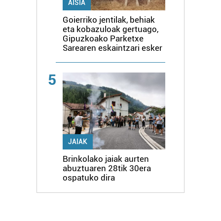
irakurri
AISIA
Goierriko jentilak, behiak
eta kobazuloak gertuago,
Gipuzkoako Parketxe
Sarearen eskaintzari esker
5
JAIAK
Brinkolako jaiak aurten
abuztuaren 28tik 30era
ospatuko dira