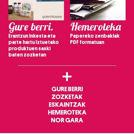
Gure berri.
Hemeroteka
Erantzun inkesta eta
Papereko zenbakiak
parte hartu Iztuetako
PDF formatuan
produktuen saski
baten zozketan
+
GURE BERRI
ZOZKETAK
ESKAINTZAK
HEMEROTEKA
NOR GARA