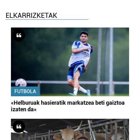
ELKARRIZKETAK
FUTBOLA
«Helburuak hasieratik markatzea beti gaiztoa
izaten da»