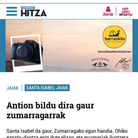
Sartu
SANTA ISABEL JAIAK
JAIAK
Antion bildu dira gaur
zumarragarrak
Santa Isabel da gaur, Zumarragako egun handia. Ohiko
ezpata-dantza egin dute elizan, eta erromeriak iluntzera