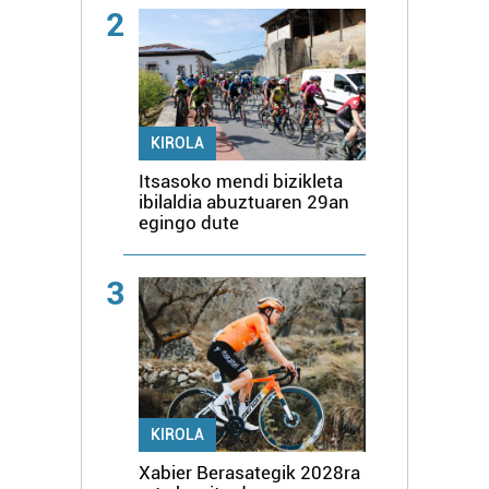
2
KIROLA
Itsasoko mendi bizikleta
ibilaldia abuztuaren 29an
egingo dute
3
KIROLA
Xabier Berasategik 2028ra