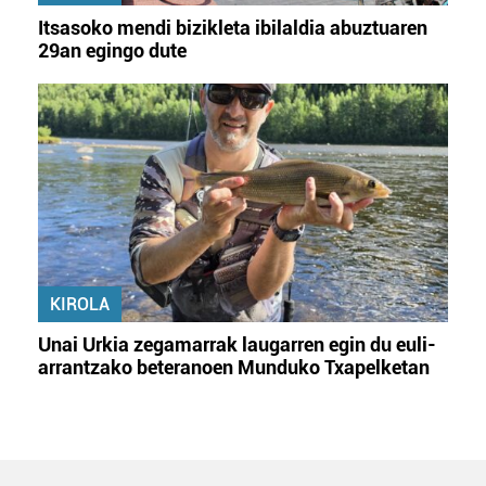
Itsasoko mendi bizikleta ibilaldia abuztuaren
29an egingo dute
KIROLA
Unai Urkia zegamarrak laugarren egin du euli-
arrantzako beteranoen Munduko Txapelketan