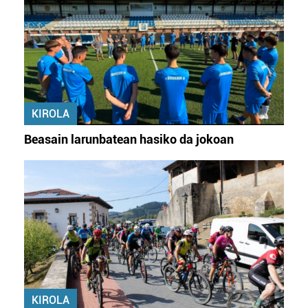
KIROLA
Beasain larunbatean hasiko da jokoan
KIROLA