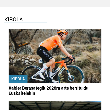
KIROLA
KIROLA
Xabier Berasategik 2028ra arte berritu du
Euskaltelekin