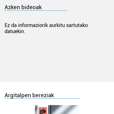
Azken bideoak
Ez da informaziorik aurkitu sartutako
datuekin.
Argitalpen bereziak