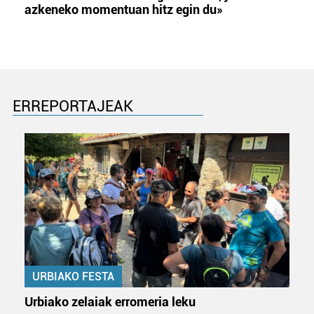
azkeneko momentuan hitz egin du»
ERREPORTAJEAK
URBIAKO FESTA
Urbiako zelaiak erromeria leku