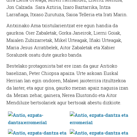
Jon Calzada. .Sara Aztiria, Izaro Baztarrika, Intza
Larrañaga, Itxaso Zurutuza, Saioa Telleria eta Irati Marin.
Antxinako Ama txistularientzat ere egun handia da
gaurkoa. Oier Zabaletak, Gorka Janeirok, Lierni Goiak,
Maialen Zubizarretak, Mikel Urteagak, Iñaki Urteagak,
Maria Jesus Arratibelek, Aitor Zabaletak eta Xabier
Soraluzek osatu dute gaurko banda.
Bestelako protagonista bat ere izan da gaur Antioko
baselizan, Peter Chiopsa apaiza. Urte askoan Euskal
Herrian lan egin ondoren, Malawi jaioterrira itzultzekoa
da laster, eta agur gisa, gaurko mezan apaiz nagusia izan
da. Mezan zehar, gainera, Nerea Elustondo eta Aitor
Mendiluze bertsolariek agur bertsoak abestu dizkiote.