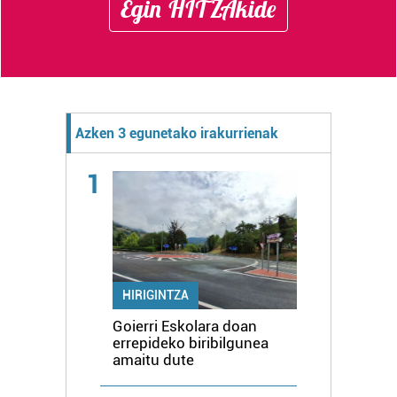
Egin HITZAkide
Azken 3 egunetako irakurrienak
1
HIRIGINTZA
Goierri Eskolara doan
errepideko biribilgunea
amaitu dute