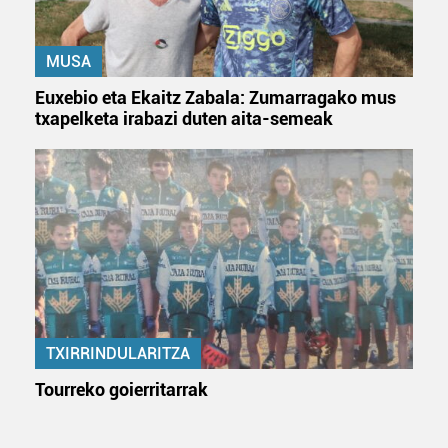
MUSA
Euxebio eta Ekaitz Zabala: Zumarragako mus
txapelketa irabazi duten aita-semeak
TXIRRINDULARITZA
Tourreko goierritarrak