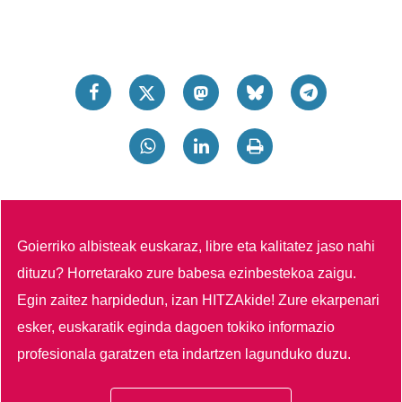
Goierriko albisteak euskaraz, libre eta kalitatez jaso nahi
dituzu?
Horretarako zure babesa ezinbestekoa zaigu.
Egin zaitez harpidedun, izan HITZAkide!
Zure ekarpenari
esker, euskaratik eginda dagoen tokiko informazio
profesionala garatzen eta indartzen lagunduko duzu.