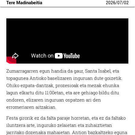
Tere Madinabeitia
2026
/
07
/
02
Zumarragarren egun handia da gaur, Santa Isabel, eta
topagunea Antioko baselizaren inguruan dute goizetik.
Ohiko ezpata-dantzak, prozesioak eta mezak ehunka
lagun elkartu ditu 11:00etan, eta are gehiago bildu ditu
ondoren, elizaren inguruan ospatzen ari den
erromeriaren aitzakian.
Festa girorik ez da falta paraje horretan, eta ez da faltako
iluntzera arte, inguruko zelaietan eta zuhaiztietan
jarritako dozenaka mahaietan. Antion bazkaltzeko eguna