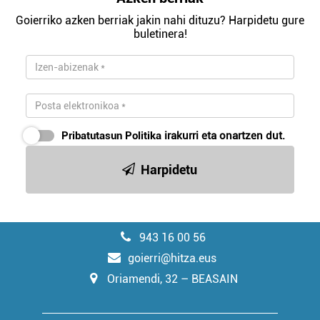
Goierriko azken berriak jakin nahi dituzu? Harpidetu gure
buletinera!
Pribatutasun Politika
irakurri eta onartzen dut.
Harpidetu
943 16 00 56
goierri@hitza.eus
Oriamendi, 32 – BEASAIN