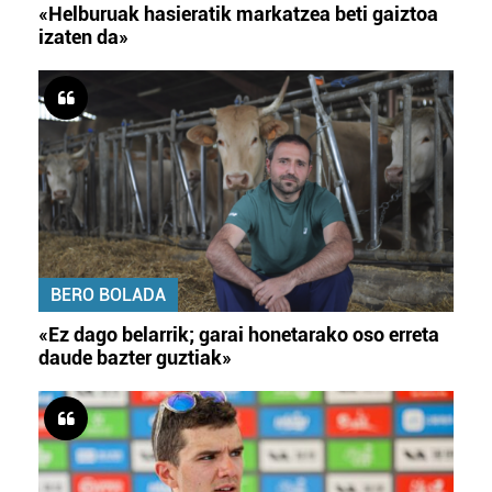
«Helburuak hasieratik markatzea beti gaiztoa
izaten da»
BERO BOLADA
«Ez dago belarrik; garai honetarako oso erreta
daude bazter guztiak»