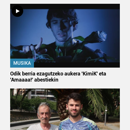
MUSIKA
Odik berria ezagutzeko aukera 'KimiK' eta
'Amaaaa!' abestiekin