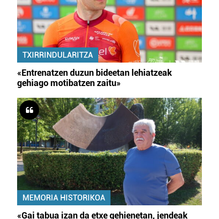
TXIRRINDULARITZA
«Entrenatzen duzun bideetan lehiatzeak
gehiago motibatzen zaitu»
MEMORIA HISTORIKOA
«Gai tabua izan da etxe gehienetan, jendeak