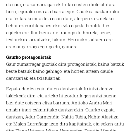
da gaur, eta zumarragarrek tinko eusten diote ohitura
horri, eguraldi ona ala txarra egin. Gaurkoa bazkarirako
eta festarako ona dela esan dute, aterperik ez delako
behar ez euritik babesteko ezta eguzki berotik ihes
egiteko ere. Iluntzera arte iraungo du horrela, beraz,
festarekin jarraitzeko, bikain. Herrirako jaitsiera ere
eramangarriago egingo du, gainera.
Gaurko protagonistak
Gaur zumarragar guztiak dira protagonistak, baina batzuk
beste batzuk baino gehiago, eta horien artean daude
dantzariak eta txistulariak.
Ezpata-dantza egin duten dantzariak Irrintzi dantza
taldekoak dira, eta urteko hitzordurik garrantzitsuena
bizi dute goizean eliza barruan, Antioko Andra Mari
amabirjinari eskainitako dantzarekin. Gaurko ezpata-
dantzan, Adur Garmendia, Nahia Tubia, Nahia Alustiza
eta Malen Larrañaga izan dira kapitainak, eta sokan aritu
dira Elena Urteaga, Miren Hernandez, Eneritz Mendia,