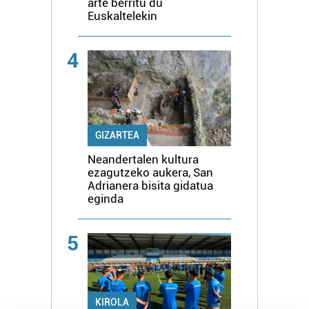
arte berritu du
Euskaltelekin
4
GIZARTEA
Neandertalen kultura
ezagutzeko aukera, San
Adrianera bisita gidatua
eginda
5
KIROLA