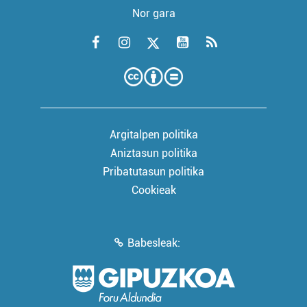
Nor gara
Argitalpen politika
Aniztasun politika
Pribatutasun politika
Cookieak
Babesleak: