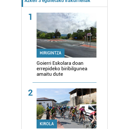
Azken 3 egunetako irakurrienak
1
HIRIGINTZA
Goierri Eskolara doan
errepideko biribilgunea
amaitu dute
2
KIROLA