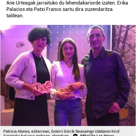
Ane Urteagak jarraituko du lehendakariorde izaten. Erika
Palacios eta Patxi Franco sartu dira zuzendaritza
taldean.
Patricia Alonso, ezkerrean, Goierri Gorrik Beasaingo Udalaren Kirol
Sarietako bat jaso ondoren, abenduan.
Mikel De Las Heras