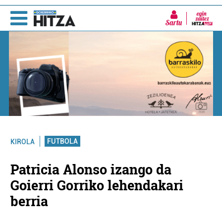
Sartu
FUTBOLA
KIROLA
Patricia Alonso izango da
Goierri Gorriko lehendakari
berria