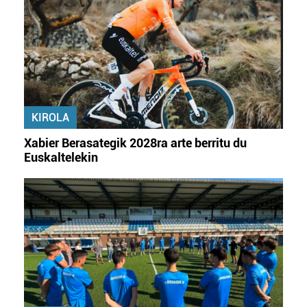
KIROLA
Xabier Berasategik 2028ra arte berritu du
Euskaltelekin