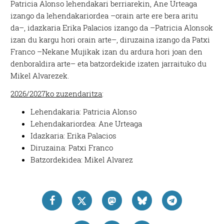
Patricia Alonso lehendakari berriarekin, Ane Urteaga
izango da lehendakariordea –orain arte ere bera aritu
da–, idazkaria Erika Palacios izango da –Patricia Alonsok
izan du kargu hori orain arte–, diruzaina izango da Patxi
Franco –Nekane Mujikak izan du ardura hori joan den
denboraldira arte– eta batzordekide izaten jarraituko du
Mikel Alvarezek.
2026/2027ko zuzendaritza
:
Lehendakaria: Patricia Alonso
Lehendakariordea: Ane Urteaga
Idazkaria: Erika Palacios
Diruzaina: Patxi Franco
Batzordekidea: Mikel Alvarez