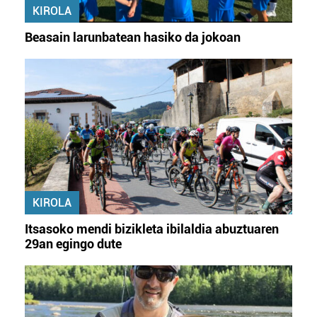
KIROLA
Beasain larunbatean hasiko da jokoan
KIROLA
Itsasoko mendi bizikleta ibilaldia abuztuaren
29an egingo dute