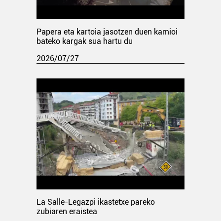
Papera eta kartoia jasotzen duen kamioi
bateko kargak sua hartu du
2026/07/27
La Salle-Legazpi ikastetxe pareko
zubiaren eraistea