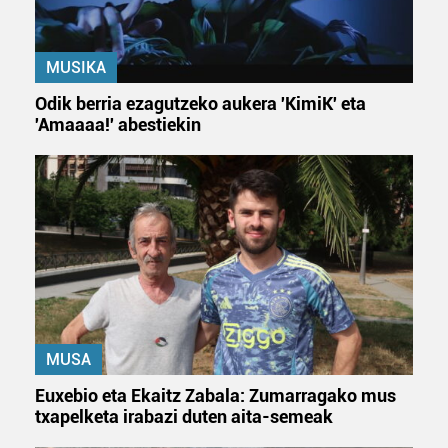
teknologia erabiliz, cookieak adibidez, iragarki eta eduki
pertsonalizatuak eskaintzeko, iragarkiak eta edukia
MUSIKA
neurtzeko, jendeari buruzko informazioa biltzeko eta
produktuak garatzeko. Zure datuak nork eta zertarako
Odik berria ezagutzeko aukera 'KimiK' eta
erabiltzen dituen hauta dezakezu.
'Amaaaa!' abestiekin
Bazkide batzuek ez dizute baimenik eskatzen, eta beren
interes komertzial legitimoetan babesten dira. Ikusi gure
bazkideen zerrenda, beren ustez zein helburutarako
duten interes legitimoa eta horren aurka nola egin
dezakezun ikusteko.
Lortu zure datu pertsonalak prozesatzeko moduari
buruzko informazio gehiago eta ezarri zure lehentasunak
datuen atalean. Edozein unetan alda edo ken dezakezu
MUSA
zure baimena Cookieen adierazpenean.
Euxebio eta Ekaitz Zabala: Zumarragako mus
txapelketa irabazi duten aita-semeak
Webgune honek cookie propioak eta hirugarrenen cookie-