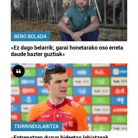
BERO BOLADA
«Ez dago belarrik; garai honetarako oso erreta
daude bazter guztiak»
TXIRRINDULARITZA
«Entrenatzen duzun bideetan lehiatzeak