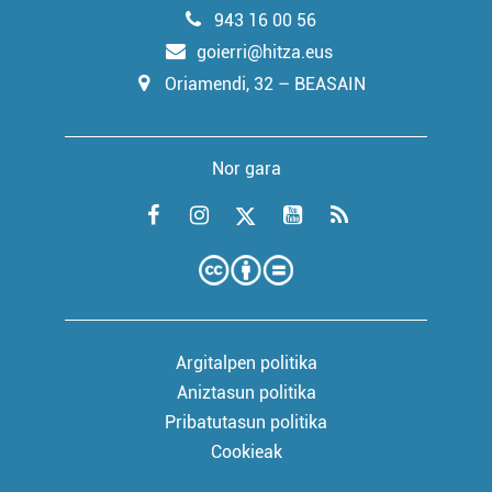
943 16 00 56
goierri@hitza.eus
Oriamendi, 32 – BEASAIN
Nor gara
Argitalpen politika
Aniztasun politika
Pribatutasun politika
Cookieak