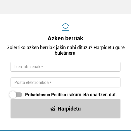
Azken berriak
Goierriko azken berriak jakin nahi dituzu? Harpidetu gure
buletinera!
Pribatutasun Politika
irakurri eta onartzen dut.
Harpidetu