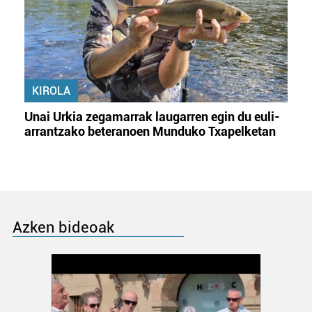
KIROLA
Unai Urkia zegamarrak laugarren egin du euli-
arrantzako beteranoen Munduko Txapelketan
Azken bideoak