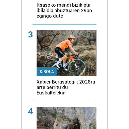
Itsasoko mendi bizikleta
ibilaldia abuztuaren 29an
egingo dute
3
KIROLA
Xabier Berasategik 2028ra
arte berritu du
Euskaltelekin
4