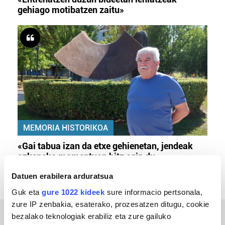
gehiago motibatzen zaitu»
MEMORIA HISTORIKOA
«Gai tabua izan da etxe gehienetan, jendeak
azkeneko momentuan hitz egin du»
Datuen erabilera arduratsua
Guk eta
gure 1022 kideek
sure informacio pertsonala,
zure IP zenbakia, esaterako, prozesatzen ditugu, cookie
bezalako teknologiak erabiliz eta zure gailuko