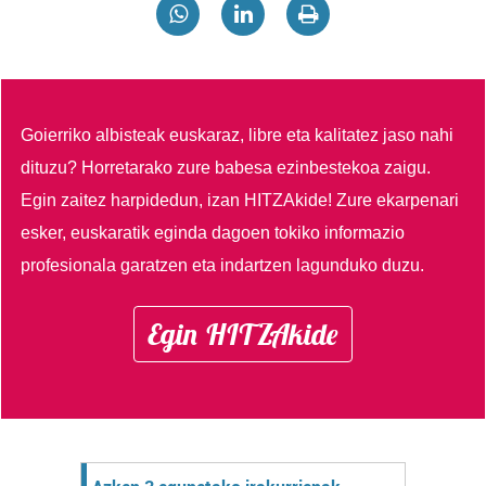
Goierriko albisteak euskaraz, libre eta kalitatez jaso nahi
dituzu?
Horretarako zure babesa ezinbestekoa zaigu.
Egin zaitez harpidedun, izan HITZAkide!
Zure ekarpenari
esker, euskaratik eginda dagoen tokiko informazio
profesionala garatzen eta indartzen lagunduko duzu.
Egin HITZAkide