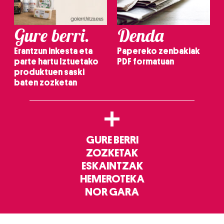
Gure berri.
Denda
Erantzun inkesta eta
Papereko zenbakiak
parte hartu Iztuetako
PDF formatuan
produktuen saski
baten zozketan
+
GURE BERRI
ZOZKETAK
ESKAINTZAK
HEMEROTEKA
NOR GARA