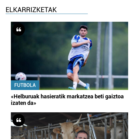
ELKARRIZKETAK
FUTBOLA
«Helburuak hasieratik markatzea beti gaiztoa
izaten da»