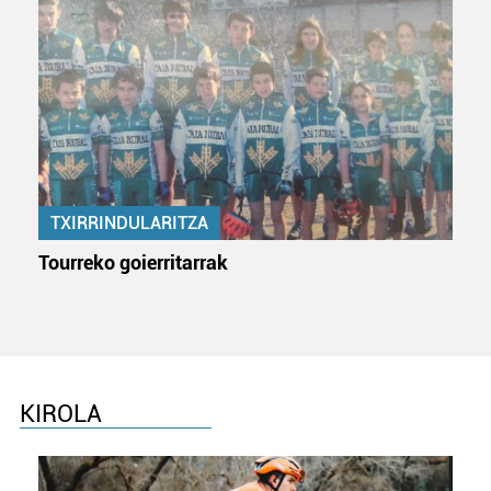
fitxategiak erabiltzen ditu. Zure esperientzia eta
zerbitzuak hobetzeko asmoz, cookie teknologiaz
baliatzen gara. Ohar hau onartuz gero, teknologia hori
erabiltzeko baimen esplizitua ematen diguzu.
Gehiago
irakurri
TXIRRINDULARITZA
Tourreko goierritarrak
KIROLA