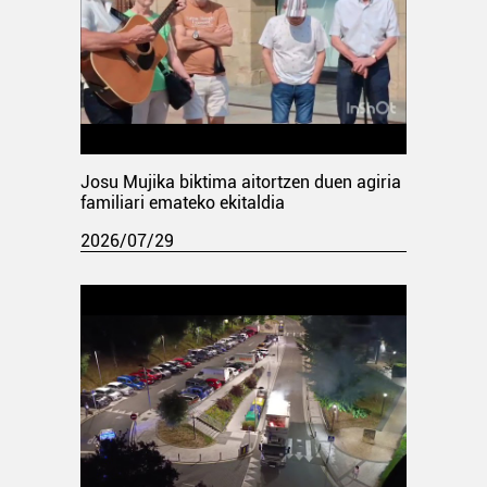
Josu Mujika biktima aitortzen duen agiria
familiari emateko ekitaldia
2026/07/29