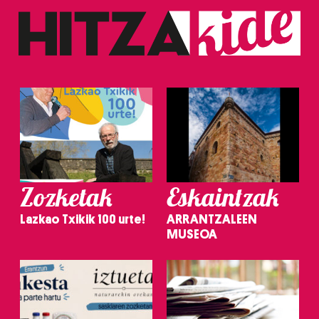
Zozketak
Eskaintzak
Lazkao Txikik 100 urte!
ARRANTZALEEN
MUSEOA