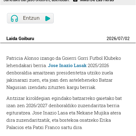
Laida Goiburu
2026
/
07
/
02
Patricia Alonso izango da Goierri Gorri Futbol Klubeko
lehendakari berria.
Jose Inazio Lasak
2025/2026
denboraldia amaitzean presidentetza utziko zuela
jakinarazi zuen, eta joan den asteleheneko Batzar
Nagusian izendatu zituzten kargu berriak.
Antzizar kiroldegian egindako batzarreko gaietako bat
izan zen 2026/2027 denboraldiko zuzendaritza berria
egituratzea. Jose Inazio Lasa eta Nekane Mujika atera
dira zuzendaritzatik, eta bostekoa osatzeko Erika
Palacios eta Patxi Franco sartu dira.