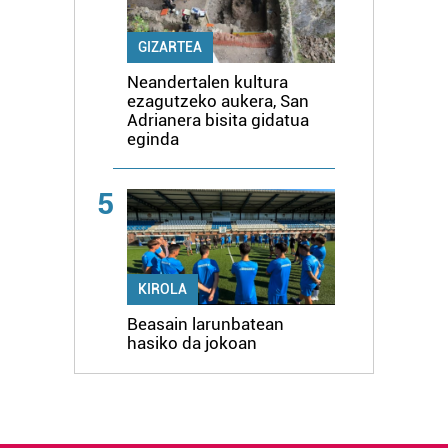
GIZARTEA
Neandertalen kultura
ezagutzeko aukera, San
Adrianera bisita gidatua
eginda
5
KIROLA
Beasain larunbatean
hasiko da jokoan