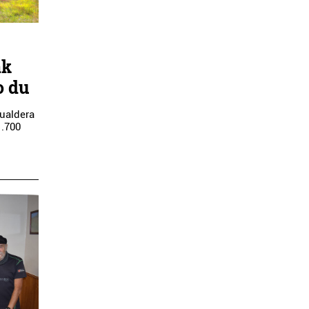
ak
o du
ualdera
1.700