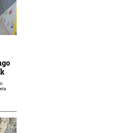
ngo
ak
go
 eta