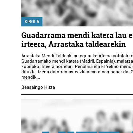
KIROLA
Guadarrama mendi katera lau 
irteera, Arrastaka taldearekin
Arrastaka Mendi Taldeak lau eguneko irteera antolatu 
Guadarramako mendi katera (Madril, Espainia), maiatz
zubirako. Irteera horretan, Peñalara eta El Yelmo mend
dituzte. Izena datorren asteazkenean eman behar da.
mendik...
Beasaingo Hitza