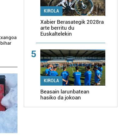
KIROLA
Xabier Berasategik 2028ra
arte berritu du
Euskaltelekin
 txangoa
 bihar
5
KIROLA
Beasain larunbatean
hasiko da jokoan