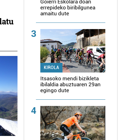
Goierri Eskolara doan
errepideko biribilgunea
amaitu dute
latu
3
KIROLA
Itsasoko mendi bizikleta
ibilaldia abuztuaren 29an
egingo dute
4