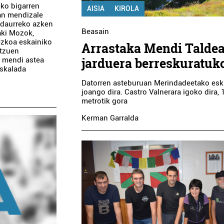
eko bigarren
AISIA
KIROLA
oan mendizale
ndaurreko azken
Beasain
ñaki Mozok,
ezkoa eskainiko
Arrastaka Mendi Talde
atzuen
jarduera berreskuratuk
o mendi astea
eskalada
Datorren asteburuan Merindadeetako esk
joango dira. Castro Valnerara igoko dira, 
metrotik gora
Kerman Garralda