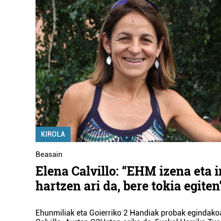
KIROLA
Beasain
Elena Calvillo: “EHM izena eta 
hartzen ari da, bere tokia egiten
Ehunmiliak eta Goierriko 2 Handiak probak egindako