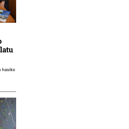
o
latu
n hasiko