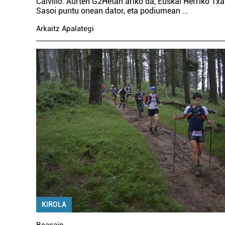
Calvillo. Aurten G2Hetan ariko da, Euskal Herriko Txa
Sasoi puntu onean dator, eta podiumean
...
Arkaitz Apalategi
KIROLA