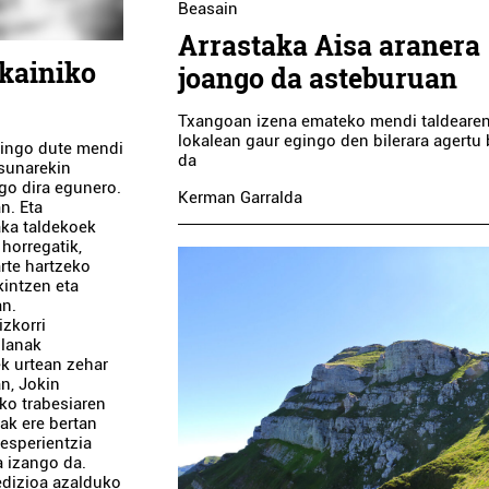
Beasain
Arrastaka Aisa aranera
skainiko
joango da asteburuan
Txangoan izena emateko mendi taldeare
lokalean gaur egingo den bilerara agertu
gingo dute mendi
da
asunarekin
go dira egunero.
Kerman Garralda
n. Eta
aka taldekoek
horregatik,
arte hartzeko
kintzen eta
an.
zkorri
 lanak
ek urtean zehar
an, Jokin
ko trabesiaren
eak ere bertan
 esperientzia
a izango da.
dizioa azalduko