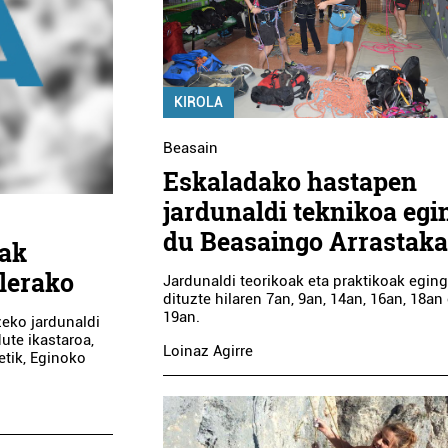
KIROLA
Beasain
Eskaladako hastapen
jardunaldi teknikoa egi
du Beasaingo Arrastak
iak
ilerako
Jardunaldi teorikoak eta praktikoak egin
dituzte hilaren 7an, 9an, 14an, 16an, 18an
19an.
zeko jardunaldi
ute ikastaroa,
Loinaz Agirre
etik, Eginoko