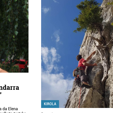
indarra
”
KIROLA
a da Elena