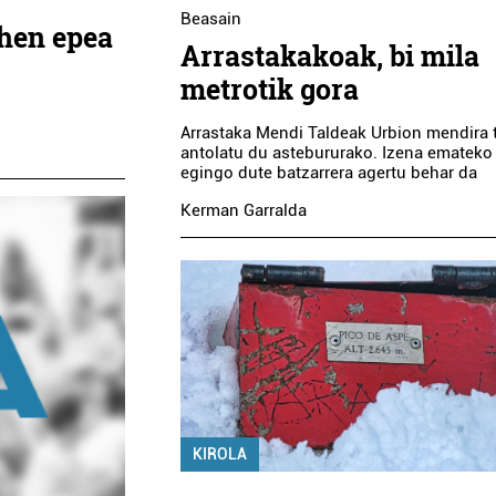
Beasain
hen epea
Arrastakakoak, bi mila
metrotik gora
Arrastaka Mendi Taldeak Urbion mendira
antolatu du astebururako. Izena emateko
egingo dute batzarrera agertu behar da
Kerman Garralda
KIROLA