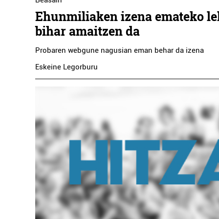
Beasain
Ehunmiliaken izena emateko le
bihar amaitzen da
Probaren webgune nagusian eman behar da izena
Eskeine Legorburu