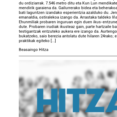
du ordiziarrak. 7.546 metro ditu eta Kun Lun mendikat
mendirik garaiena da. Gailurrerako bidea eta beherak
bati laguntzen izandako esperientzia azalduko du. Je
emanaldia, ostiralekoa izango da. Arrastaka taldeko I
Ehunmiliak probaren inguruan egin duen ikus-entzun
dute. Probaren irudiak ikusteaz gain, parte hartzaile b
testigantzak entzuteko aukera ere izango da. Aurteng
bukatzeko, saio berezia antolatu dute hilaren 24rako; 
praktikak egiteko [...]
Beasaingo Hitza