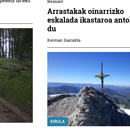
pelketa tarteko.
Beasain
Arrastakak oinarrizko
eskalada ikastaroa anto
du
Kerman Garralda
KIROLA