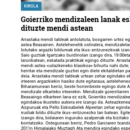
KIROLA
Goierriko mendizaleen lanak e
dituzte mendi astean
Arrastaka mendi taldeak antolatuta, bosgarren urtez e
astea Beasainen. Astelehenetik ostiralera, mendizalet
lotutako argazki bildumak eta ikus-entzunezkoak izan
Saio guztiak Igartzako burdinolan izango dira, 19:00eta
larunbatean, eskalada praktikak egingo dituzte. Arrast
mendi astea «udazkeneko klasikoa» bihurtu nahi dute; 
herritar eta mendizale guztiei egin diete ekitaldietan p
deia. Arrastaka mendi taldeak urtean zehar egindako e
irteeren argazkiekin hasiko dute egitaraua, astelehene
Biharamunean berriz, beste horrenbeste egingo dute Ai
mendizale elkarteko irteerekin. Mendizale goierritarren
Beasaingo elkarteen lana ez ezik, Goierriko mendizale
egindakoa ikusteko aukera ere izango da. Asteazkene
Aizpuruak eta Pello Eskisabelek Alpeetan zehar eginda
irudiak bildu dituzte ikus-entzunezko lan batean. Egil
izango dira, bidaiaren inguruko azalpenak eta bizitako
kontatzeko. Ostegunean berriz, Pedro Garciaren txand
2011n Himalaiako Muztagh Ata mendira egindako espe