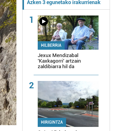
Azken 3 egunetako irakurrienak
1
HILBERRIA
Jexux Mendizabal
'Kaxkagorri' artzain
zaldibiarra hil da
2
HIRIGINTZA