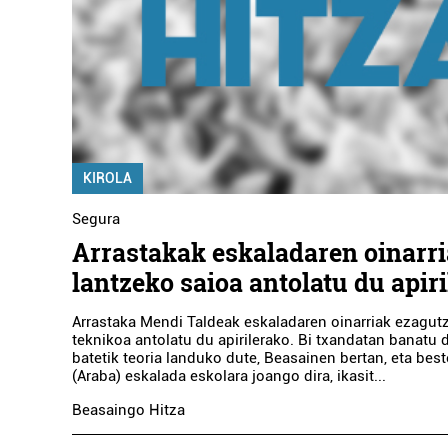
KIROLA
Segura
Arrastakak eskaladaren oinarr
lantzeko saioa antolatu du apir
Arrastaka Mendi Taldeak eskaladaren oinarriak ezagut
teknikoa antolatu du apirilerako. Bi txandatan banatu d
batetik teoria landuko dute, Beasainen bertan, eta best
(Araba) eskalada eskolara joango dira, ikasit...
Beasaingo Hitza