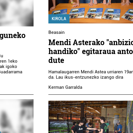
KIROLA
Beasain
eguneko
Mendi Asterako "anbizi
handiko" egitaraua anto
du
dute
aren 1eko
iak igoko
Hamalaugarren Mendi Astea urriaren 19a
 Guadarrama
da. Lau ikus-entzunezko izango dira
Kerman Garralda