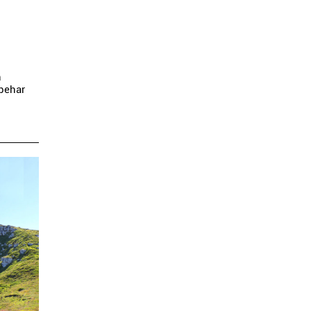
n
 behar