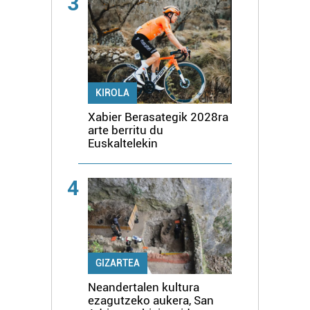
3
KIROLA
Xabier Berasategik 2028ra
arte berritu du
Euskaltelekin
4
GIZARTEA
Neandertalen kultura
ezagutzeko aukera, San