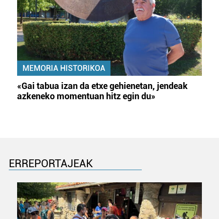
MEMORIA HISTORIKOA
«Gai tabua izan da etxe gehienetan, jendeak
azkeneko momentuan hitz egin du»
ERREPORTAJEAK