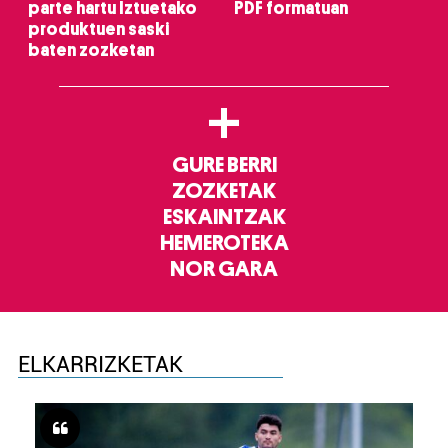
parte hartu Iztuetako
PDF formatuan
produktuen saski
baten zozketan
+
GURE BERRI
ZOZKETAK
ESKAINTZAK
HEMEROTEKA
NOR GARA
ELKARRIZKETAK