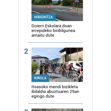
HIRIGINTZA
Goierri Eskolara doan
errepideko biribilgunea
amaitu dute
2
KIROLA
Itsasoko mendi bizikleta
ibilaldia abuztuaren 29an
egingo dute