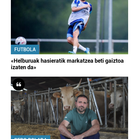
FUTBOLA
«Helburuak hasieratik markatzea beti gaiztoa
izaten da»