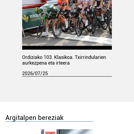
Ordiziako 103. Klasikoa. Txirrindularien
aurkezpena eta irteera
2026/07/25
Argitalpen bereziak