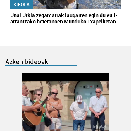
KIROLA
Unai Urkia zegamarrak laugarren egin du euli-
arrantzako beteranoen Munduko Txapelketan
Azken bideoak