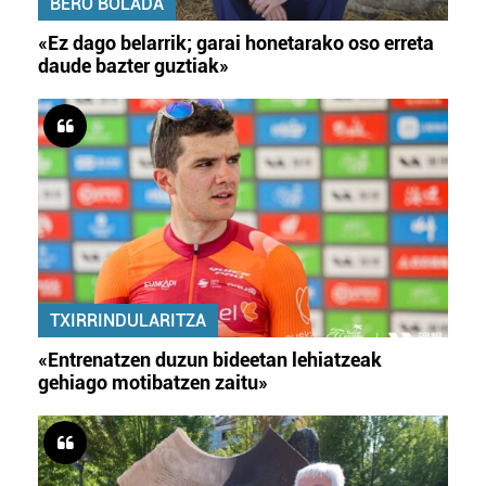
BERO BOLADA
«Ez dago belarrik; garai honetarako oso erreta
daude bazter guztiak»
TXIRRINDULARITZA
«Entrenatzen duzun bideetan lehiatzeak
gehiago motibatzen zaitu»