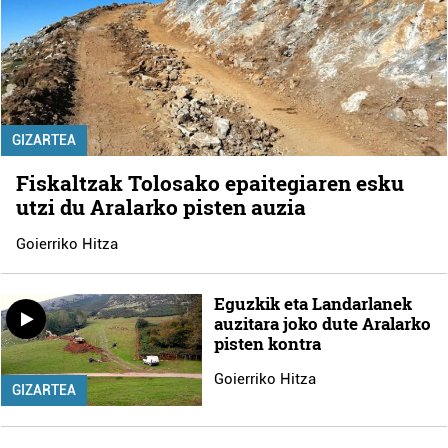
GIZARTEA
Fiskaltzak Tolosako epaitegiaren esku
utzi du Aralarko pisten auzia
Goierriko Hitza
Eguzkik eta Landarlanek
auzitara joko dute Aralarko
pisten kontra
Goierriko Hitza
GIZARTEA