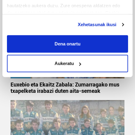
'Amaaaa!' abestiekin
hautatzeko aukera duzu. Zure onespena aldatzen edo
deuseztatzen ahal duzu edozein momentutan, Cookie
deklaraziotik edo Privacy triggerean klikatuz.
Xehetasunak ikusi
If you allow, we would also like to:
Collect information about your geographical
Dena onartu
location which can be accurate to within several
meters
Aukeratu
Identify your device by actively scanning it for
specific characteristics (fingerprinting)
MUSA
Find out more about how your personal data is processed
Euxebio eta Ekaitz Zabala: Zumarragako mus
and set your preferences in the
details section
.
txapelketa irabazi duten aita-semeak
Guk eta gure bazkideek zure datu pertsonalak
prozesatzen ditugu, zure IP zenbakia, besteak beste,
teknologia erabiliz, cookieak adibidez, iragarki eta eduki
pertsonalizatuak eskaintzeko, iragarkiak eta edukia
neurtzeko, jendeari buruzko informazioa biltzeko eta