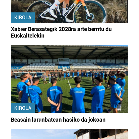
irakurri
KIROLA
Xabier Berasategik 2028ra arte berritu du
Euskaltelekin
KIROLA
Beasain larunbatean hasiko da jokoan