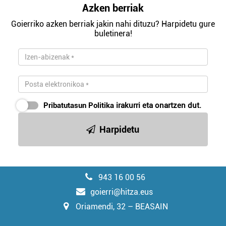
Azken berriak
Goierriko azken berriak jakin nahi dituzu? Harpidetu gure
buletinera!
Pribatutasun Politika
irakurri eta onartzen dut.
Harpidetu
943 16 00 56
goierri@hitza.eus
Oriamendi, 32 – BEASAIN