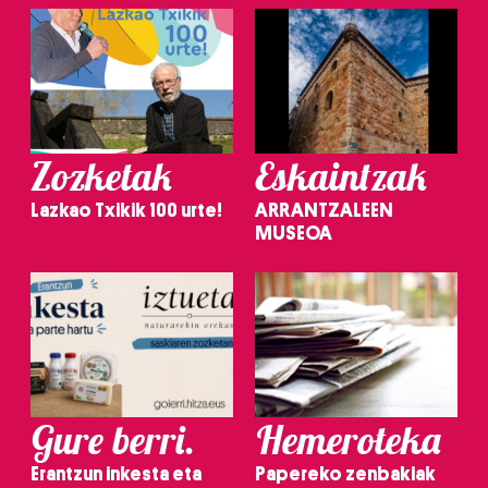
Zozketak
Eskaintzak
Lazkao Txikik 100 urte!
ARRANTZALEEN
MUSEOA
Gure berri.
Hemeroteka
Erantzun inkesta eta
Papereko zenbakiak