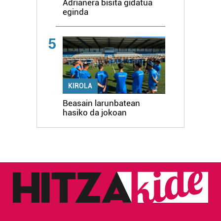
Adrianera bisita gidatua
eginda
5
KIROLA
Beasain larunbatean
hasiko da jokoan