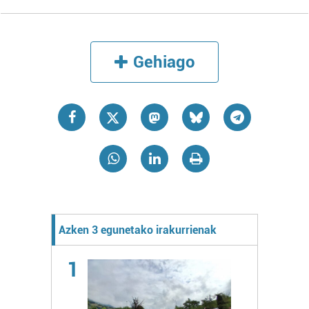
Gehiago
Azken 3 egunetako irakurrienak
1