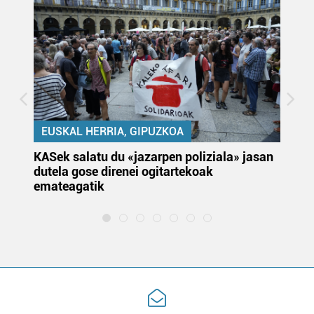
EUSKAL HERRIA, GIPUZKOA
KASek salatu du «jazarpen poliziala» jasan
Pa
dutela gose direnei ogitartekoak
da
emateagatik
«s