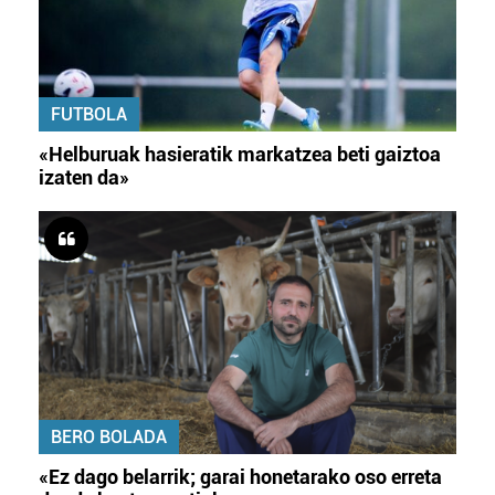
FUTBOLA
«Helburuak hasieratik markatzea beti gaiztoa
izaten da»
BERO BOLADA
«Ez dago belarrik; garai honetarako oso erreta