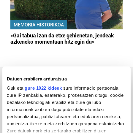
MEMORIA HISTORIKOA
«Gai tabua izan da etxe gehienetan, jendeak
azkeneko momentuan hitz egin du»
Datuen erabilera arduratsua
ERREPORTAJEAK
Guk eta
gure 1022 kideek
sure informacio pertsonala,
zure IP zenbakia, esaterako, prozesatzen ditugu, cookie
bezalako teknologiak erabiliz eta zure gailuko
informazioak azitzen dugu publizitate eta eduki
pertsonalizatua, publizitatearen eta edukiaren neurketa,
audientzia-ikerketa eta zerbitzuen garapena eskaintzeko.
Zure datuak nork eta zertarako erabiltzen dituen