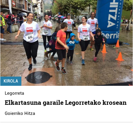
KIROLA
Legorreta
Elkartasuna garaile Legorretako krosean
Goierriko Hitza