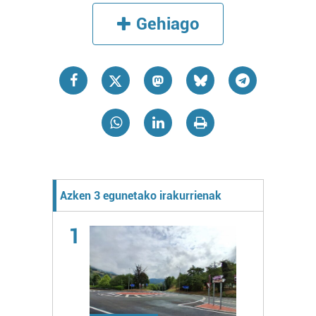
Gehiago
Azken 3 egunetako irakurrienak
1