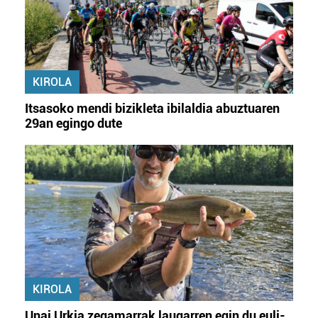
KIROLA
Itsasoko mendi bizikleta ibilaldia abuztuaren
29an egingo dute
KIROLA
Unai Urkia zegamarrak laugarren egin du euli-