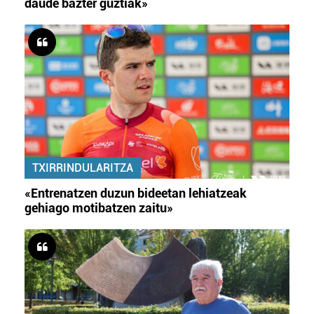
daude bazter guztiak»
TXIRRINDULARITZA
«Entrenatzen duzun bideetan lehiatzeak
gehiago motibatzen zaitu»