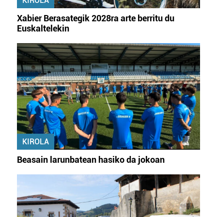
KIROLA
Xabier Berasategik 2028ra arte berritu du
Euskaltelekin
KIROLA
Beasain larunbatean hasiko da jokoan