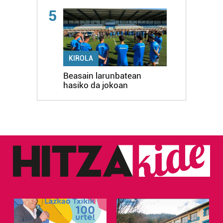
5
KIROLA
Beasain larunbatean
hasiko da jokoan