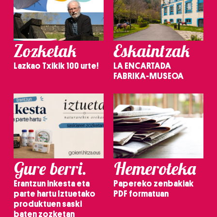
Zozketak
Eskaintzak
Lazkao Txikik 100 urte!
LA ENCARTADA
FABRIKA-MUSEOA
Gure berri.
Hemeroteka
Erantzun inkesta eta
Papereko zenbakiak
parte hartu Iztuetako
PDF formatuan
produktuen saski
baten zozketan