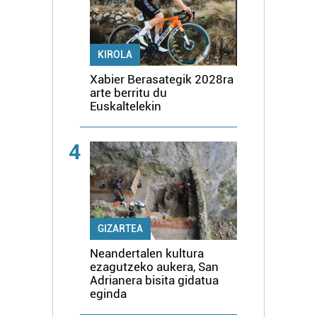
KIROLA
Xabier Berasategik 2028ra
arte berritu du
Euskaltelekin
4
GIZARTEA
Neandertalen kultura
ezagutzeko aukera, San
Adrianera bisita gidatua
eginda