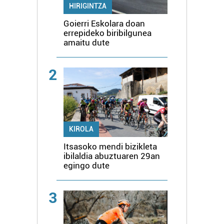
HIRIGINTZA
Goierri Eskolara doan
errepideko biribilgunea
amaitu dute
2
KIROLA
Itsasoko mendi bizikleta
ibilaldia abuztuaren 29an
egingo dute
3