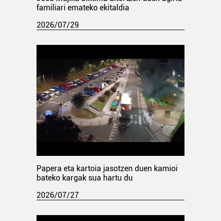
familiari emateko ekitaldia
2026/07/29
Papera eta kartoia jasotzen duen kamioi
bateko kargak sua hartu du
2026/07/27