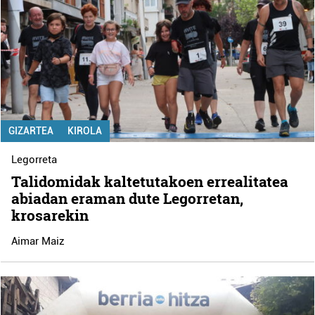
GIZARTEA
KIROLA
Legorreta
Talidomidak kaltetutakoen errealitatea
abiadan eraman dute Legorretan,
krosarekin
Aimar Maiz