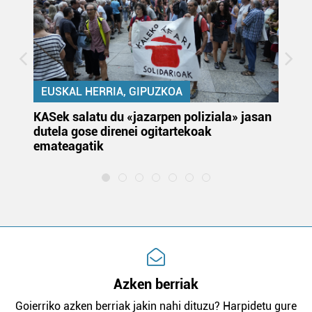
EUSKAL HERRIA, GIPUZKOA
KASek salatu du «jazarpen poliziala» jasan
Pa
dutela gose direnei ogitartekoak
da
emateagatik
«s
Azken berriak
Goierriko azken berriak jakin nahi dituzu? Harpidetu gure