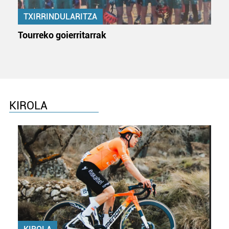
irakurri
TXIRRINDULARITZA
Tourreko goierritarrak
KIROLA