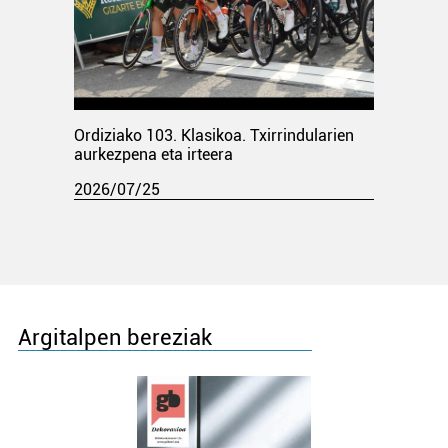
Ordiziako 103. Klasikoa. Txirrindularien
aurkezpena eta irteera
2026/07/25
Argitalpen bereziak