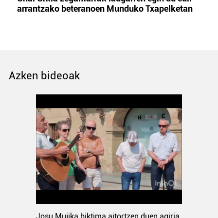
arrantzako beteranoen Munduko Txapelketan
Azken bideoak
Josu Mujika biktima aitortzen duen agiria