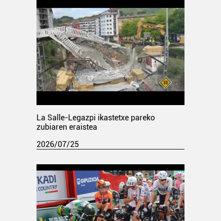
La Salle-Legazpi ikastetxe pareko
zubiaren eraistea
2026/07/25