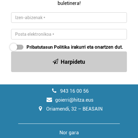
buletinera!
Pribatutasun Politika
irakurri eta onartzen dut.
Harpidetu
943 16 00 56
goierri@hitza.eus
Oriamendi, 32 – BEASAIN
Nor gara