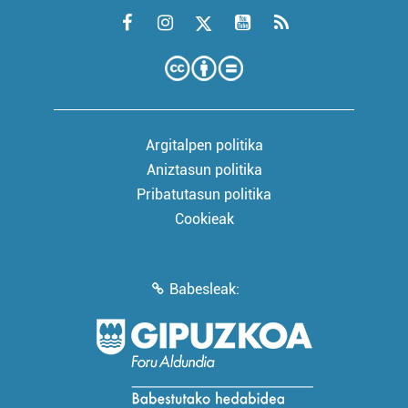
Argitalpen politika
Aniztasun politika
Pribatutasun politika
Cookieak
Babesleak: