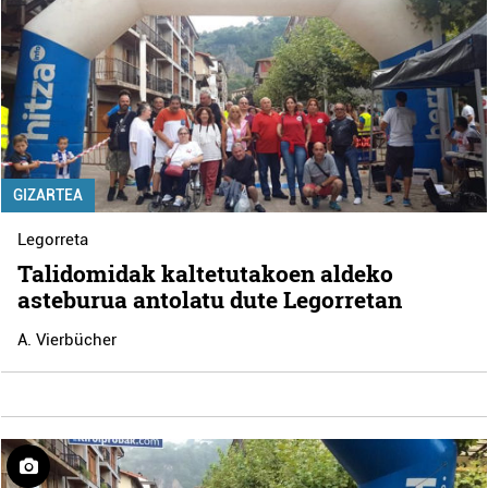
GIZARTEA
Legorreta
Talidomidak kaltetutakoen aldeko
asteburua antolatu dute Legorretan
A. Vierbücher