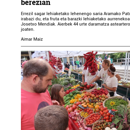
berezian
Errezil sagar lehiaketako lehenengo saria Aramako Pat
irabazi du, eta fruta eta barazki lehiaketako aurrenek
Josetxo Mendiak. Aierbek 44 urte daramatza asteartero
joaten.
Aimar Maiz