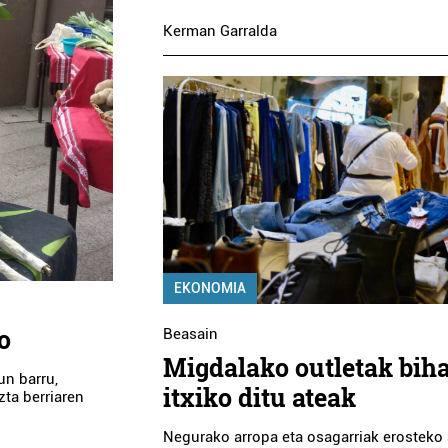
Kerman Garralda
EKONOMIA
o
Beasain
Migdalako outletak bih
un barru,
itxiko ditu ateak
zta berriaren
Negurako arropa eta osagarriak erosteko