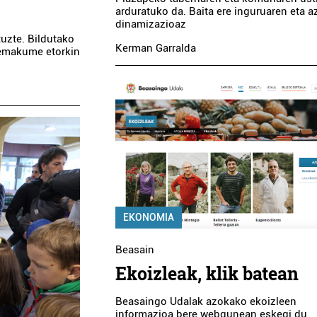
arduratuko da. Baita ere inguruaren eta 
dinamizazioaz
uzte. Bildutako
Kerman Garralda
 emakume etorkin
EKONOMIA
Beasain
Ekoizleak, klik batean
Beasaingo Udalak azokako ekoizleen
informazioa bere webgunean eskegi du,