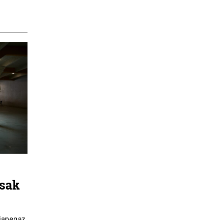
esak
iapenaz