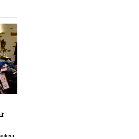
ar
 aukera