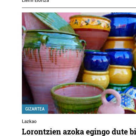
Lierni Elortza
GIZARTEA
Lazkao
Lorontzien azoka egingo dute b