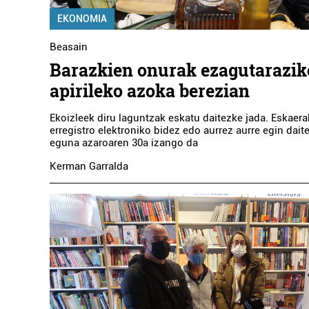
EKONOMIA
Beasain
Barazkien onurak ezagutaraziko
apirileko azoka berezian
Ekoizleek diru laguntzak eskatu daitezke jada. Eskaer
erregistro elektroniko bidez edo aurrez aurre egin dait
eguna azaroaren 30a izango da
Kerman Garralda