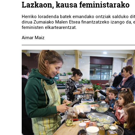
Lazkaon, kausa feministarako
Herriko loradenda batek emandako ontziak salduko dit
dirua Zumaiako Malen Etxea finantzatzeko izango da,
feministen elkartearentzat.
Aimar Maiz