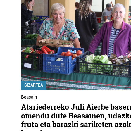
GIZARTEA
Beasain
Atariederreko Juli Aierbe baser
omendu dute Beasainen, udazk
fruta eta barazki sariketen azo