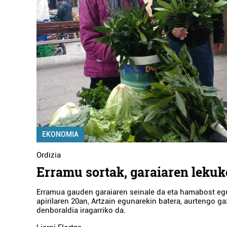
EKONOMIA
Ordizia
Erramu sortak, garaiaren lekuk
Erramua gauden garaiaren seinale da eta hamabost eg
apirilaren 20an, Artzain egunarekin batera, aurtengo ga
denboraldia iragarriko da.