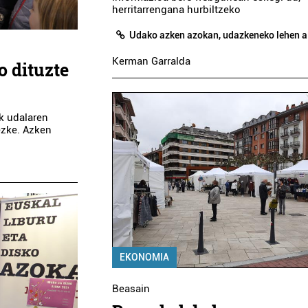
herritarrengana hurbiltzeko
Udako azken azokan, udazkeneko lehen a
Kerman Garralda
 dituzte
ak udalaren
ezke. Azken
EKONOMIA
Beasain