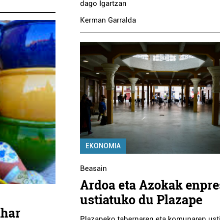
dago Igartzan
Kerman Garralda
EKONOMIA
Beasain
Ardoa eta Azokak enpr
ustiatuko du Plazape
ihar
Plazapeko tabernaren eta komunaren ust