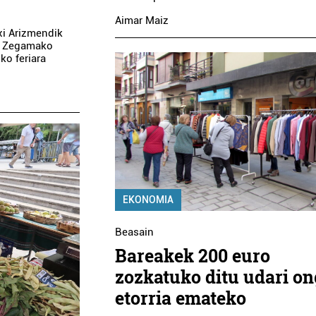
Aimar Maiz
xi Arizmendik
oa Zegamako
ko feriara
EKONOMIA
Beasain
Bareakek 200 euro
zozkatuko ditu udari on
etorria emateko