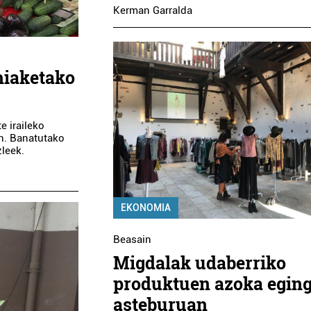
Kerman Garralda
ehiaketako
e iraileko
an. Banatutako
zleek.
EKONOMIA
Beasain
Migdalak udaberriko
produktuen azoka egin
asteburuan