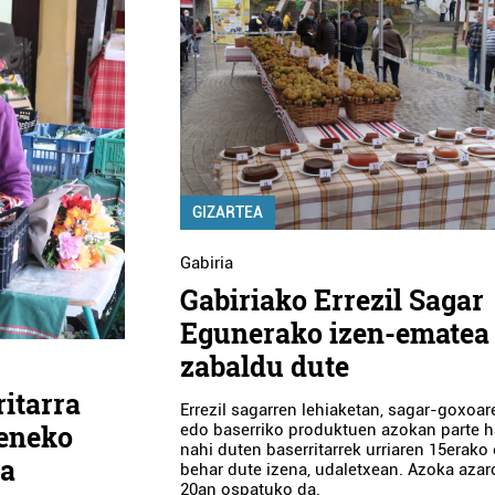
GIZARTEA
Gabiria
Gabiriako Errezil Sagar
Egunerako izen-ematea
zabaldu dute
ritarra
Errezil sagarren lehiaketan, sagar-goxoa
eneko
edo baserriko produktuen azokan parte h
nahi duten baserritarrek urriaren 15erak
ka
behar dute izena, udaletxean. Azoka azar
20an ospatuko da.