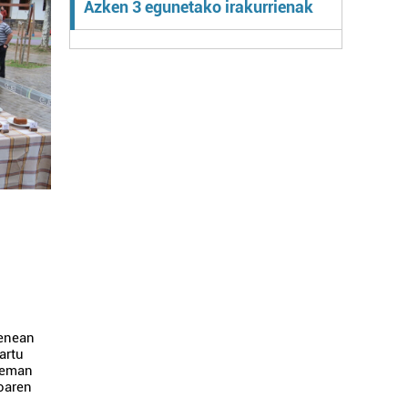
Azken 3 egunetako irakurrienak
renean
artu
o eman
oaren