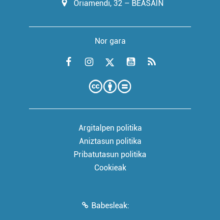
Oriamendi, 32 – BEASAIN
Nor gara
Argitalpen politika
Aniztasun politika
Pribatutasun politika
Cookieak
Babesleak: