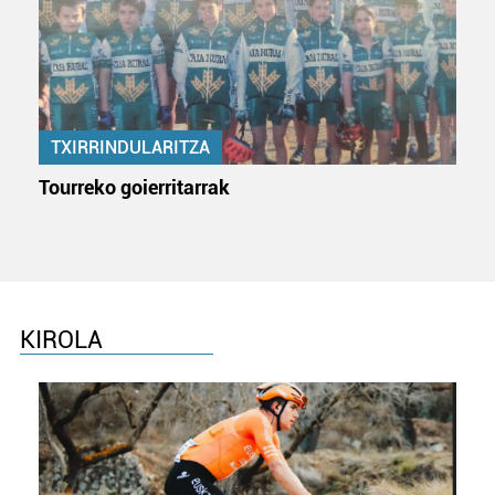
pertsonalizatuak eskaintzeko, iragarkiak eta edukia
neurtzeko, jendeari buruzko informazioa biltzeko eta
produktuak garatzeko. Zure datuak nork eta zertarako
erabiltzen dituen hauta dezakezu.
Bazkide batzuek ez dizute baimenik eskatzen, eta beren
TXIRRINDULARITZA
interes komertzial legitimoetan babesten dira. Ikusi gure
Tourreko goierritarrak
bazkideen zerrenda, beren ustez zein helburutarako
duten interes legitimoa eta horren aurka nola egin
dezakezun ikusteko.
Lortu zure datu pertsonalak prozesatzeko moduari
buruzko informazio gehiago eta ezarri zure lehentasunak
KIROLA
datuen atalean. Edozein unetan alda edo ken dezakezu
zure baimena Cookieen adierazpenean.
Webgune honek cookie propioak eta hirugarrenen cookie-
fitxategiak erabiltzen ditu. Zure esperientzia eta
zerbitzuak hobetzeko asmoz, cookie teknologiaz