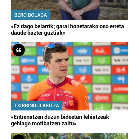
BERO BOLADA
«Ez dago belarrik; garai honetarako oso erreta
daude bazter guztiak»
TXIRRINDULARITZA
«Entrenatzen duzun bideetan lehiatzeak
gehiago motibatzen zaitu»