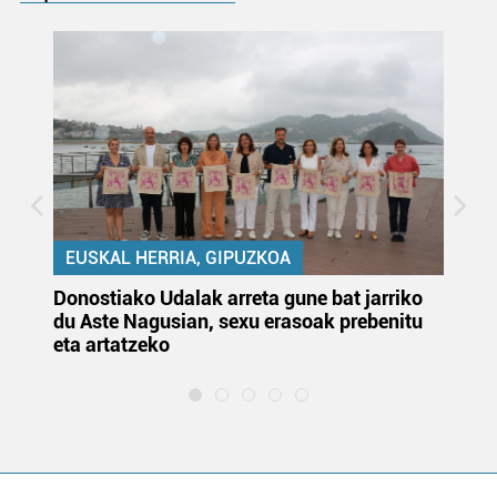
EUSKAL HERRIA, GIPUZKOA
Donostiako Udalak arreta gune bat jarriko
Ur
du Aste Nagusian, sexu erasoak prebenitu
es
eta artatzeko
lu