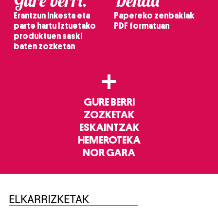
Gure berri.
Denda
Erantzun inkesta eta
Papereko zenbakiak
parte hartu Iztuetako
PDF formatuan
produktuen saski
baten zozketan
+
GURE BERRI
ZOZKETAK
ESKAINTZAK
HEMEROTEKA
NOR GARA
ELKARRIZKETAK