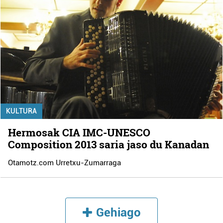
KULTURA
Hermosak CIA IMC-UNESCO
Composition 2013 saria jaso du Kanadan
Otamotz.com Urretxu-Zumarraga
Gehiago