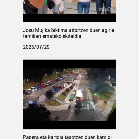
Josu Mujika biktima aitortzen duen agiria
familiari emateko ekitaldia
2026/07/29
Papera eta kartoia jasotzen duen kamioi