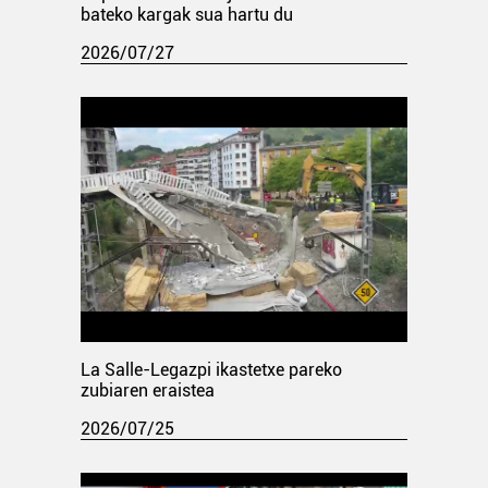
bateko kargak sua hartu du
2026/07/27
La Salle-Legazpi ikastetxe pareko
zubiaren eraistea
2026/07/25