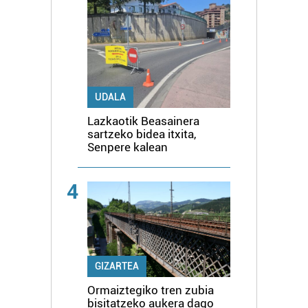
UDALA
Lazkaotik Beasainera
sartzeko bidea itxita,
Senpere kalean
4
GIZARTEA
Ormaiztegiko tren zubia
bisitatzeko aukera dago