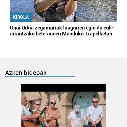
KIROLA
Unai Urkia zegamarrak laugarren egin du euli-
arrantzako beteranoen Munduko Txapelketan
Azken bideoak