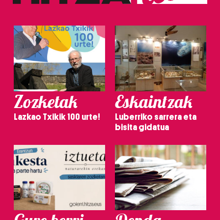
Zozketak
Eskaintzak
Lazkao Txikik 100 urte!
Luberriko sarrera eta
bisita gidatua