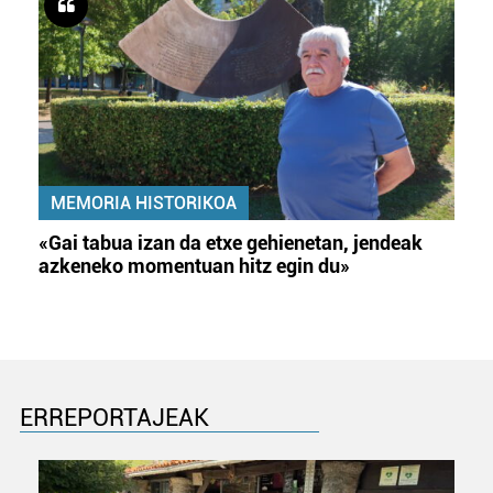
MEMORIA HISTORIKOA
«Gai tabua izan da etxe gehienetan, jendeak
azkeneko momentuan hitz egin du»
ERREPORTAJEAK