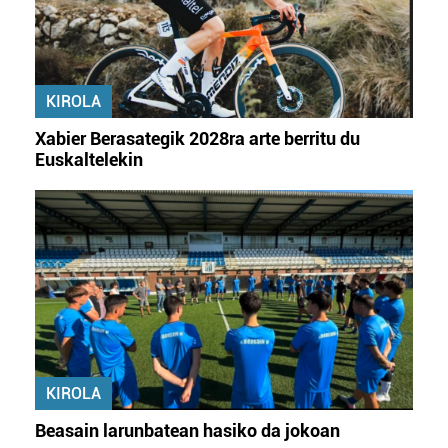
baliatzen gara. Ohar hau onartuz gero, teknologia hori
erabiltzeko baimen esplizitua ematen diguzu.
Gehiago
irakurri
KIROLA
Xabier Berasategik 2028ra arte berritu du
Euskaltelekin
KIROLA
Beasain larunbatean hasiko da jokoan