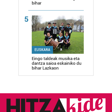
bihar
5
EUSKARA
Eingo taldeak musika eta
dantza saioa eskainiko du
bihar Lazkaon