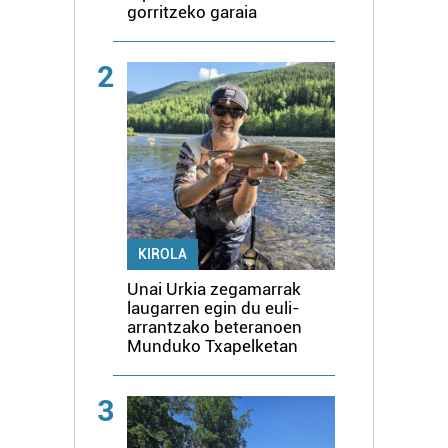
gorritzeko garaia
2
KIROLA
Unai Urkia zegamarrak
laugarren egin du euli-
arrantzako beteranoen
Munduko Txapelketan
3