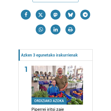
Azken 3 egunetako irakurrienak
1
ORDIZIAKO AZOKA
Piperrei iritsi zaie