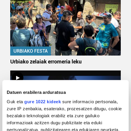
URBIAKO FESTA
Urbiako zelaiak erromeria leku
Datuen erabilera arduratsua
Guk eta
gure 1022 kideek
sure informacio pertsonala,
zure IP zenbakia, esaterako, prozesatzen ditugu, cookie
bezalako teknologiak erabiliz eta zure gailuko
informazioak azitzen dugu publizitate eta eduki
pertsonalizatua, publizitatearen eta edukiaren neurketa,
MUSIKA