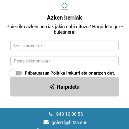
Azken berriak
Goierriko azken berriak jakin nahi dituzu? Harpidetu gure
buletinera!
Pribatutasun Politika
irakurri eta onartzen dut.
Harpidetu
943 16 00 56
goierri@hitza.eus