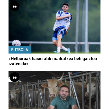
FUTBOLA
«Helburuak hasieratik markatzea beti gaiztoa
izaten da»