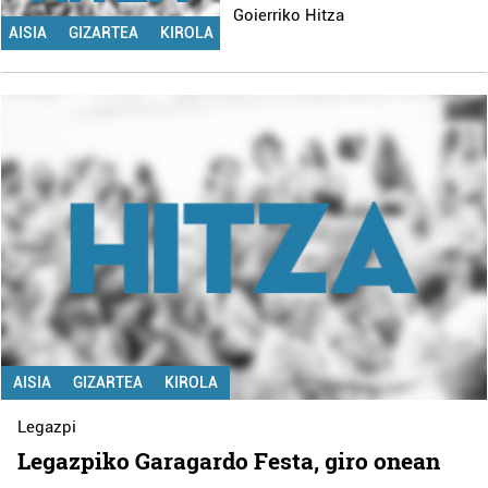
Goierriko Hitza
AISIA
GIZARTEA
KIROLA
AISIA
GIZARTEA
KIROLA
Legazpi
Legazpiko Garagardo Festa, giro onean