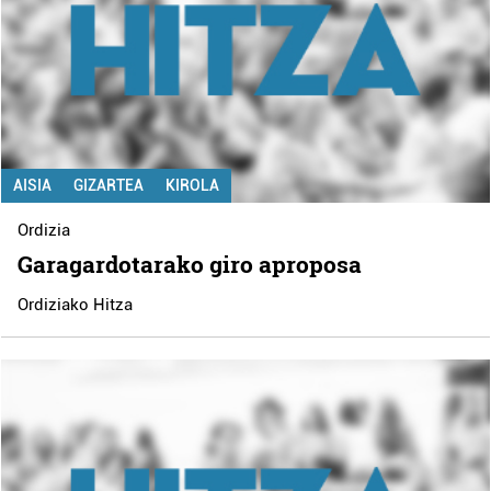
AISIA
GIZARTEA
KIROLA
Ordizia
Garagardotarako giro aproposa
Ordiziako Hitza