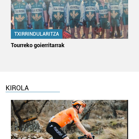
baliatzen gara. Ohar hau onartuz gero, teknologia hori
erabiltzeko baimen esplizitua ematen diguzu.
Gehiago
irakurri
TXIRRINDULARITZA
Tourreko goierritarrak
KIROLA