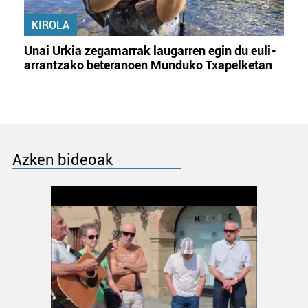
KIROLA
Unai Urkia zegamarrak laugarren egin du euli-
arrantzako beteranoen Munduko Txapelketan
Azken bideoak