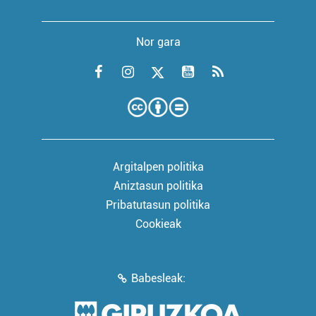
Nor gara
Argitalpen politika
Aniztasun politika
Pribatutasun politika
Cookieak
Babesleak: