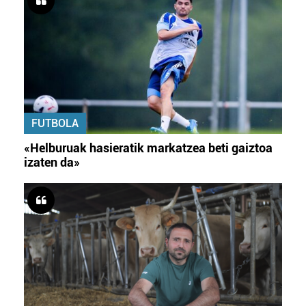
FUTBOLA
«Helburuak hasieratik markatzea beti gaiztoa
izaten da»