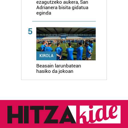
ezagutzeko aukera, San
Adrianera bisita gidatua
eginda
5
KIROLA
Beasain larunbatean
hasiko da jokoan