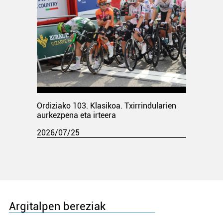
Ordiziako 103. Klasikoa. Txirrindularien
aurkezpena eta irteera
2026/07/25
Argitalpen bereziak