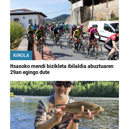
KIROLA
Itsasoko mendi bizikleta ibilaldia abuztuaren
29an egingo dute