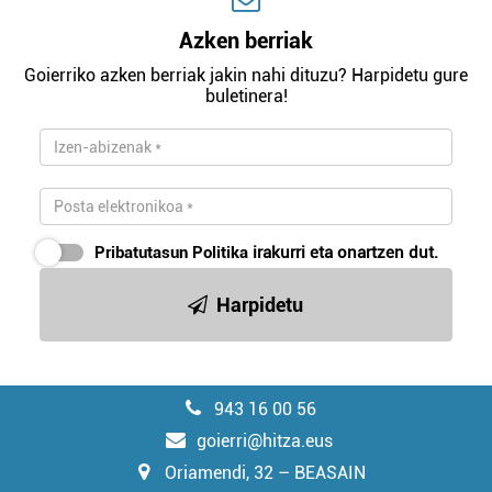
Azken berriak
Goierriko azken berriak jakin nahi dituzu? Harpidetu gure
buletinera!
Pribatutasun Politika
irakurri eta onartzen dut.
Harpidetu
943 16 00 56
goierri@hitza.eus
Oriamendi, 32 – BEASAIN