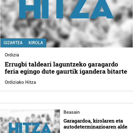
GIZARTEA
KIROLA
Ordizia
Errugbi taldeari laguntzeko garagardo
feria egingo dute gaurtik igandera bitarte
Ordiziako Hitza
Beasain
Garagardoa, kirolaren eta
autodeterminazioaren alde