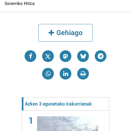
Goierriko Hitza
Gehiago
Azken 3 egunetako irakurrienak
1