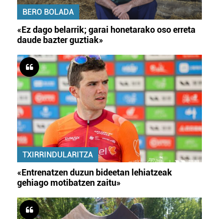
BERO BOLADA
«Ez dago belarrik; garai honetarako oso erreta
daude bazter guztiak»
TXIRRINDULARITZA
«Entrenatzen duzun bideetan lehiatzeak
gehiago motibatzen zaitu»