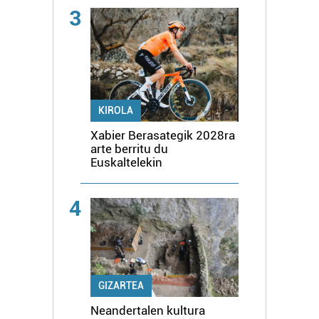
3
KIROLA
Xabier Berasategik 2028ra
arte berritu du
Euskaltelekin
4
GIZARTEA
Neandertalen kultura