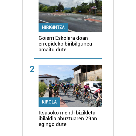
HIRIGINTZA
Goierri Eskolara doan
errepideko biribilgunea
amaitu dute
2
KIROLA
Itsasoko mendi bizikleta
ibilaldia abuztuaren 29an
egingo dute