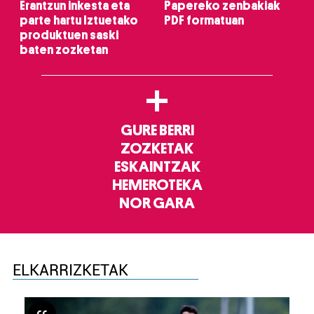
Erantzun inkesta eta
Papereko zenbakiak
parte hartu Iztuetako
PDF formatuan
produktuen saski
baten zozketan
+
GURE BERRI
ZOZKETAK
ESKAINTZAK
HEMEROTEKA
NOR GARA
ELKARRIZKETAK