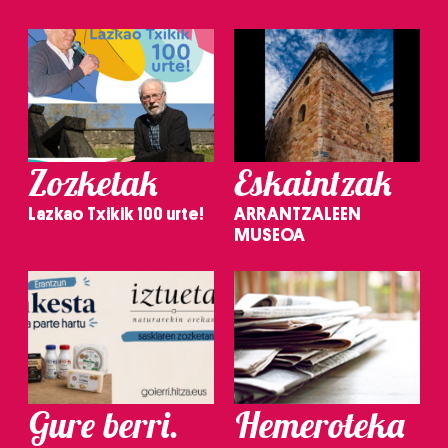
Zozketak
Eskaintzak
Lazkao Txikik 100 urte!
ARRANTZALEEN
MUSEOA
Gure berri.
Hemeroteka