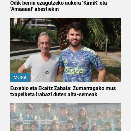
Odik berria ezagutzeko aukera 'KimiK' eta
neurtzeko, jendeari buruzko informazioa biltzeko eta
'Amaaaa!' abestiekin
produktuak garatzeko. Zure datuak nork eta zertarako
erabiltzen dituen hauta dezakezu.
Bazkide batzuek ez dizute baimenik eskatzen, eta beren
interes komertzial legitimoetan babesten dira. Ikusi gure
bazkideen zerrenda, beren ustez zein helburutarako
duten interes legitimoa eta horren aurka nola egin
dezakezun ikusteko.
Lortu zure datu pertsonalak prozesatzeko moduari
MUSA
buruzko informazio gehiago eta ezarri zure lehentasunak
Euxebio eta Ekaitz Zabala: Zumarragako mus
datuen atalean. Edozein unetan alda edo ken dezakezu
txapelketa irabazi duten aita-semeak
zure baimena Cookieen adierazpenean.
Webgune honek cookie propioak eta hirugarrenen cookie-
fitxategiak erabiltzen ditu. Zure esperientzia eta
zerbitzuak hobetzeko asmoz, cookie teknologiaz