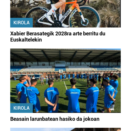
KIROLA
Xabier Berasategik 2028ra arte berritu du
Euskaltelekin
KIROLA
Beasain larunbatean hasiko da jokoan