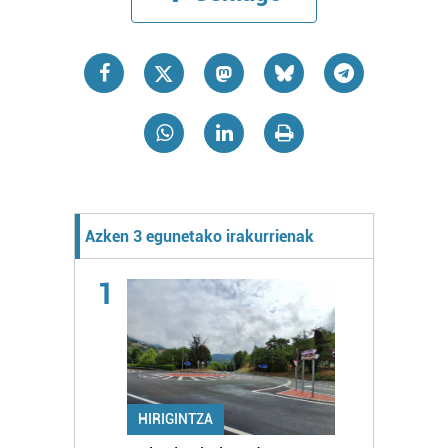
Azken 3 egunetako irakurrienak
1
HIRIGINTZA