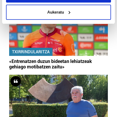
location which can be accurate to within several
meters
Aukeratu
Identify your device by actively scanning it for
specific characteristics (fingerprinting)
Find out more about how your personal data is processed
and set your preferences in the
details section
.
Guk eta gure bazkideek zure datu pertsonalak
TXIRRINDULARITZA
prozesatzen ditugu, zure IP zenbakia, besteak beste,
teknologia erabiliz, cookieak adibidez, iragarki eta eduki
«Entrenatzen duzun bideetan lehiatzeak
pertsonalizatuak eskaintzeko, iragarkiak eta edukia
gehiago motibatzen zaitu»
neurtzeko, jendeari buruzko informazioa biltzeko eta
produktuak garatzeko. Zure datuak nork eta zertarako
erabiltzen dituen hauta dezakezu.
Bazkide batzuek ez dizute baimenik eskatzen, eta beren
interes komertzial legitimoetan babesten dira. Ikusi gure
bazkideen zerrenda, beren ustez zein helburutarako
duten interes legitimoa eta horren aurka nola egin