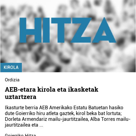
KIROLA
Ordizia
AEB-etara kirola eta ikasketak
uztartzera
Ikasturte berria AEB Amerikako Estatu Batuetan hasiko
dute Goierriko hiru atleta gaztek, kirol beka bat lortuta;
Dorleta Armendariz mailu-jaurtitzailea, Alba Torres mailu-
jaurtitzailea eta
...
Goierriko Hitza