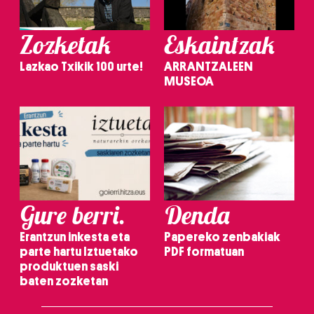
Zozketak
Eskaintzak
Lazkao Txikik 100 urte!
ARRANTZALEEN
MUSEOA
Gure berri.
Denda
Erantzun inkesta eta
Papereko zenbakiak
parte hartu Iztuetako
PDF formatuan
produktuen saski
baten zozketan