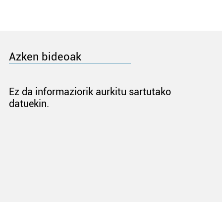
Azken bideoak
Ez da informaziorik aurkitu sartutako
datuekin.