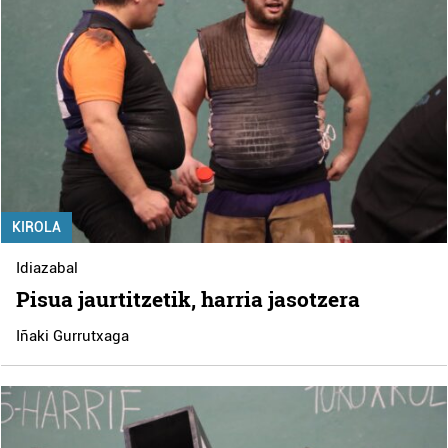
KIROLA
Idiazabal
Pisua jaurtitzetik, harria jasotzera
Iñaki Gurrutxaga