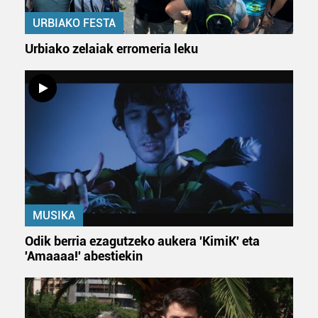
URBIAKO FESTA
Urbiako zelaiak erromeria leku
MUSIKA
Odik berria ezagutzeko aukera 'KimiK' eta
'Amaaaa!' abestiekin