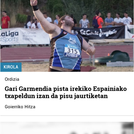
KIROLA
Ordizia
Gari Garmendia pista irekiko Espainiako
txapeldun izan da pisu jaurtiketan
Goierriko Hitza