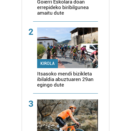
Goierri Eskolara doan
errepideko biribilgunea
amaitu dute
2
KIROLA
Itsasoko mendi bizikleta
ibilaldia abuztuaren 29an
egingo dute
3