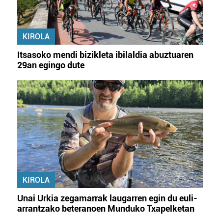
KIROLA
Itsasoko mendi bizikleta ibilaldia abuztuaren
29an egingo dute
KIROLA
Unai Urkia zegamarrak laugarren egin du euli-
arrantzako beteranoen Munduko Txapelketan