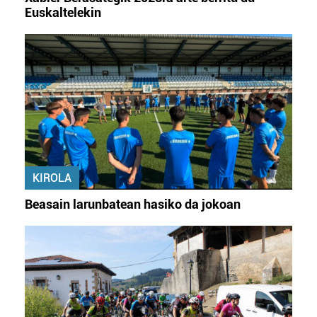
Euskaltelekin
KIROLA
Beasain larunbatean hasiko da jokoan