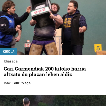
KIROLA
Idiazabal
Gari Garmendiak 200 kiloko harria
altxatu du plazan lehen aldiz
Iñaki Gurrutxaga