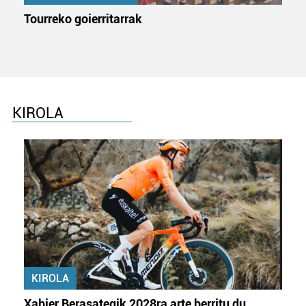
Tourreko goierritarrak
KIROLA
KIROLA
Xabier Berasategik 2028ra arte berritu du