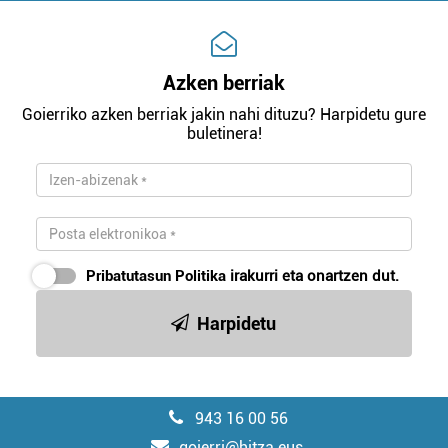
Azken berriak
Goierriko azken berriak jakin nahi dituzu? Harpidetu gure
buletinera!
Pribatutasun Politika
irakurri eta onartzen dut.
Harpidetu
943 16 00 56
goierri@hitza.eus