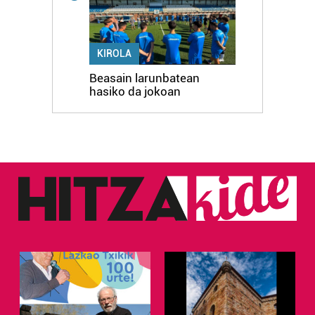
KIROLA
Beasain larunbatean
hasiko da jokoan