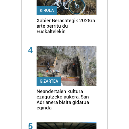
KIROLA
Xabier Berasategik 2028ra
arte berritu du
Euskaltelekin
4
GIZARTEA
Neandertalen kultura
ezagutzeko aukera, San
Adrianera bisita gidatua
eginda
5