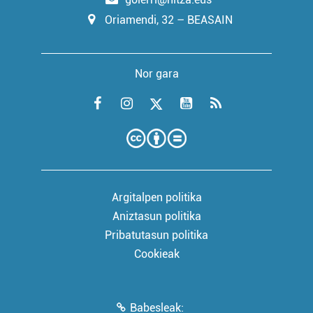
Oriamendi, 32 – BEASAIN
Nor gara
Argitalpen politika
Aniztasun politika
Pribatutasun politika
Cookieak
Babesleak: