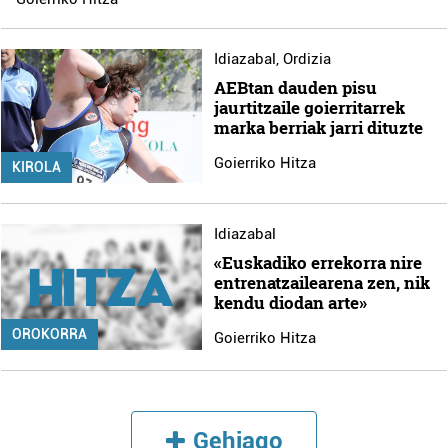
Idiazabal
,
Ordizia
AEBtan dauden pisu
jaurtitzaile goierritarrek
marka berriak jarri dituzte
Goierriko Hitza
KIROLA
Idiazabal
«Euskadiko errekorra nire
entrenatzailearena zen, nik
kendu diodan arte»
OROKORRA
Goierriko Hitza
Gehiago