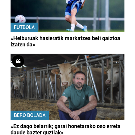
FUTBOLA
«Helburuak hasieratik markatzea beti gaiztoa
izaten da»
BERO BOLADA
«Ez dago belarrik; garai honetarako oso erreta
daude bazter guztiak»