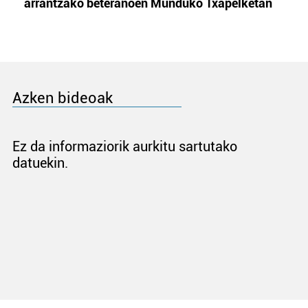
arrantzako beteranoen Munduko Txapelketan
Azken bideoak
Ez da informaziorik aurkitu sartutako
datuekin.