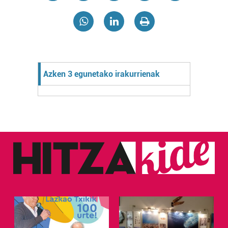
Azken 3 egunetako irakurrienak