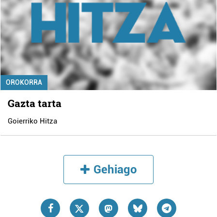
OROKORRA
Gazta tarta
Goierriko Hitza
Gehiago