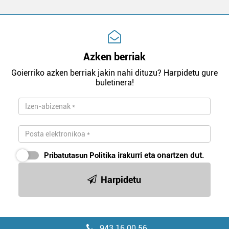
Azken berriak
Goierriko azken berriak jakin nahi dituzu? Harpidetu gure
buletinera!
Pribatutasun Politika
irakurri eta onartzen dut.
Harpidetu
943 16 00 56