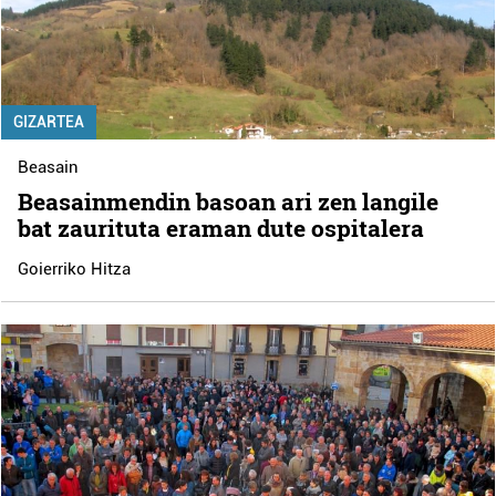
GIZARTEA
Beasain
Beasainmendin basoan ari zen langile
bat zaurituta eraman dute ospitalera
Goierriko Hitza