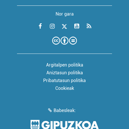
Nor gara
Argitalpen politika
Aniztasun politika
Pribatutasun politika
Cookieak
Babesleak: