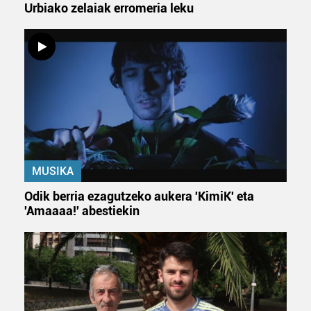
Urbiako zelaiak erromeria leku
Lortu zure datu pertsonalak prozesatzeko moduari
buruzko informazio gehiago eta ezarri zure lehentasunak
datuen atalean. Edozein unetan alda edo ken dezakezu
zure baimena Cookieen adierazpenean.
Webgune honek cookie propioak eta hirugarrenen cookie-
fitxategiak erabiltzen ditu. Zure esperientzia eta
zerbitzuak hobetzeko asmoz, cookie teknologiaz
baliatzen gara. Ohar hau onartuz gero, teknologia hori
MUSIKA
erabiltzeko baimen esplizitua ematen diguzu.
Gehiago
irakurri
Odik berria ezagutzeko aukera 'KimiK' eta
'Amaaaa!' abestiekin