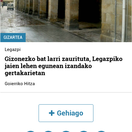
GIZARTEA
Legazpi
Gizonezko bat larri zaurituta, Legazpiko
jaien lehen egunean izandako
gertakarietan
Goierriko Hitza
Gehiago