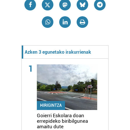
Azken 3 egunetako irakurrienak
1
HIRIGINTZA
Goierri Eskolara doan
errepideko biribilgunea
amaitu dute