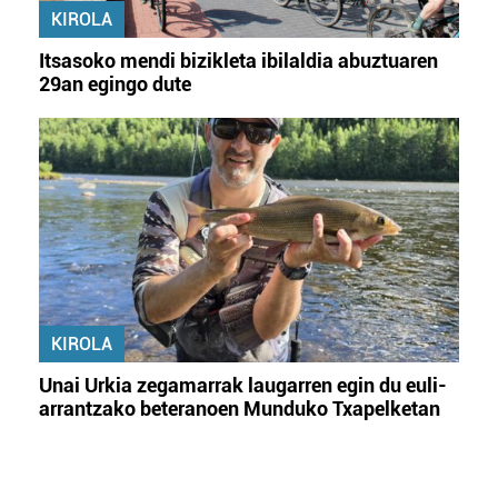
KIROLA
Itsasoko mendi bizikleta ibilaldia abuztuaren
29an egingo dute
KIROLA
Unai Urkia zegamarrak laugarren egin du euli-
arrantzako beteranoen Munduko Txapelketan