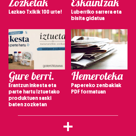
Zozketak
Eskaintzak
Lazkao Txikik 100 urte!
Luberriko sarrera eta
bisita gidatua
Gure berri.
Hemeroteka
Erantzun inkesta eta
Papereko zenbakiak
parte hartu Iztuetako
PDF formatuan
produktuen saski
baten zozketan
+