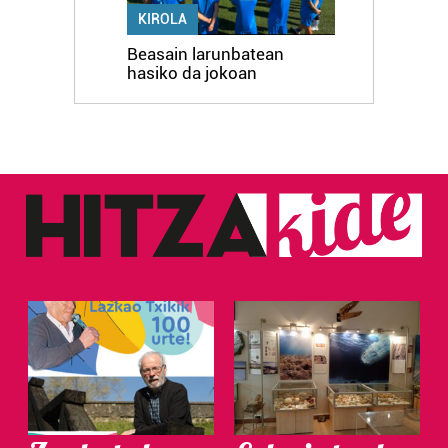
KIROLA
Beasain larunbatean
hasiko da jokoan