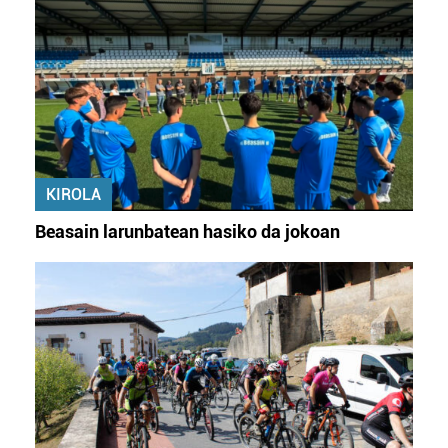
KIROLA
Beasain larunbatean hasiko da jokoan