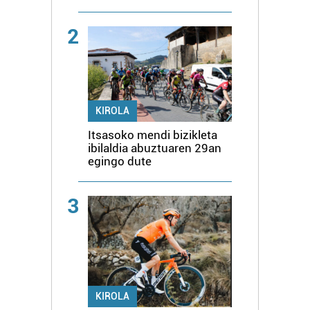
2
KIROLA
Itsasoko mendi bizikleta
ibilaldia abuztuaren 29an
egingo dute
3
KIROLA