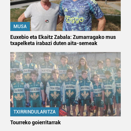
MUSA
Euxebio eta Ekaitz Zabala: Zumarragako mus
txapelketa irabazi duten aita-semeak
TXIRRINDULARITZA
Tourreko goierritarrak