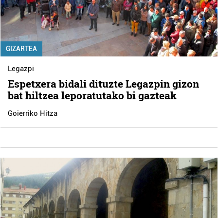
GIZARTEA
Legazpi
Espetxera bidali dituzte Legazpin gizon
bat hiltzea leporatutako bi gazteak
Goierriko Hitza