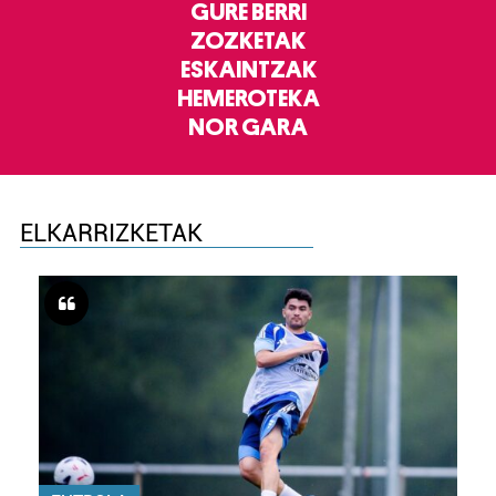
GURE BERRI
ZOZKETAK
ESKAINTZAK
HEMEROTEKA
NOR GARA
ELKARRIZKETAK