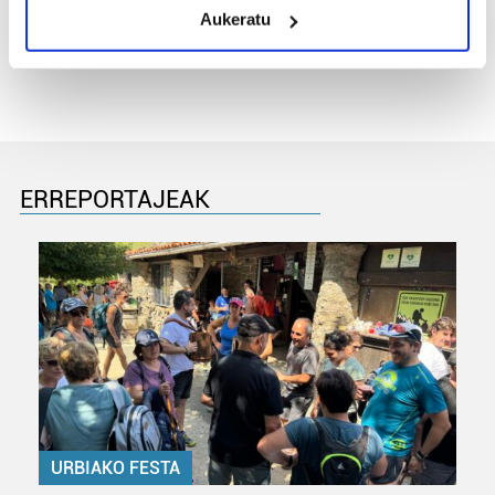
Aukeratu
«Gai tabua izan da etxe gehienetan, jendeak
Identify your device by actively scanning it for
azkeneko momentuan hitz egin du»
specific characteristics (fingerprinting)
Find out more about how your personal data is processed
and set your preferences in the
details section
.
Guk eta gure bazkideek zure datu pertsonalak
prozesatzen ditugu, zure IP zenbakia, besteak beste,
ERREPORTAJEAK
teknologia erabiliz, cookieak adibidez, iragarki eta eduki
pertsonalizatuak eskaintzeko, iragarkiak eta edukia
neurtzeko, jendeari buruzko informazioa biltzeko eta
produktuak garatzeko. Zure datuak nork eta zertarako
erabiltzen dituen hauta dezakezu.
Bazkide batzuek ez dizute baimenik eskatzen, eta beren
interes komertzial legitimoetan babesten dira. Ikusi gure
bazkideen zerrenda, beren ustez zein helburutarako
duten interes legitimoa eta horren aurka nola egin
URBIAKO FESTA
dezakezun ikusteko.