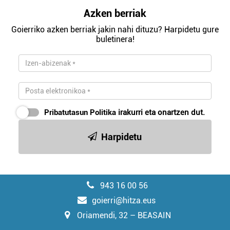
Azken berriak
Goierriko azken berriak jakin nahi dituzu? Harpidetu gure
buletinera!
Pribatutasun Politika
irakurri eta onartzen dut.
Harpidetu
943 16 00 56
goierri@hitza.eus
Oriamendi, 32 – BEASAIN