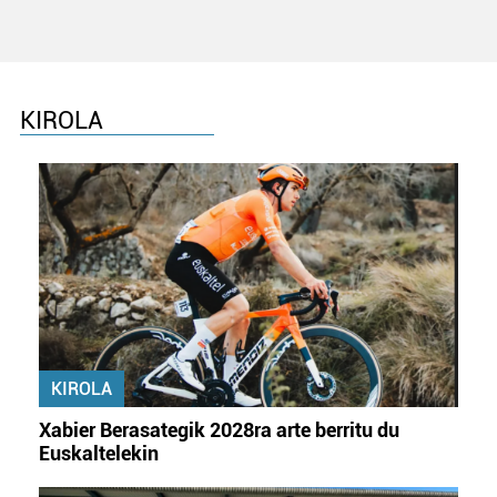
KIROLA
KIROLA
Xabier Berasategik 2028ra arte berritu du
Euskaltelekin