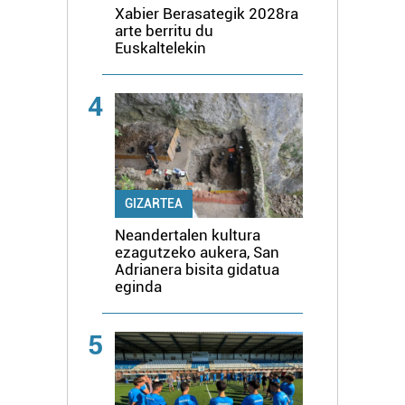
Xabier Berasategik 2028ra
arte berritu du
Euskaltelekin
4
GIZARTEA
Neandertalen kultura
ezagutzeko aukera, San
Adrianera bisita gidatua
eginda
5