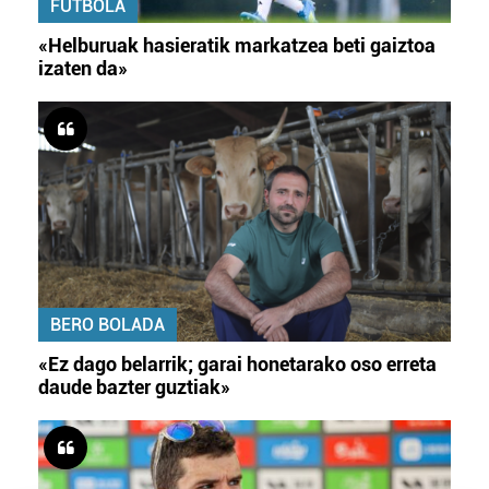
FUTBOLA
«Helburuak hasieratik markatzea beti gaiztoa
izaten da»
BERO BOLADA
«Ez dago belarrik; garai honetarako oso erreta
daude bazter guztiak»