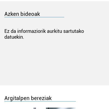
Azken bideoak
Ez da informaziorik aurkitu sartutako
datuekin.
Argitalpen bereziak