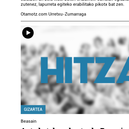
zutenez, lapurreta egiteko erabilitako pikotx bat zen.
Otamotz.com Urretxu-Zumarraga
GIZARTEA
Beasain