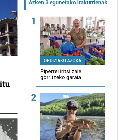
Azken 3 egunetako irakurrienak
1
ORDIZIAKO AZOKA
Piperrei iritsi zaie
gorritzeko garaia
itu
2