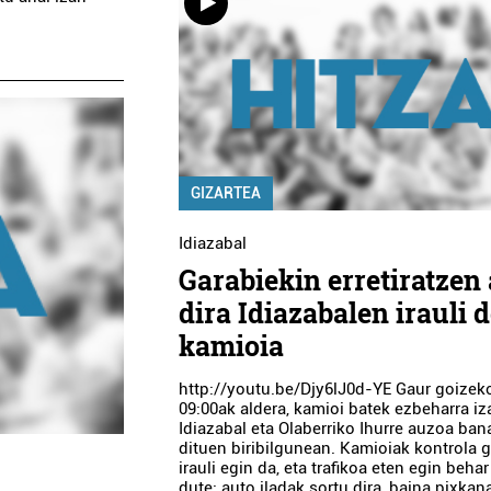
GIZARTEA
Idiazabal
Garabiekin erretiratzen 
dira Idiazabalen irauli 
kamioia
http://youtu.be/Djy6lJ0d-YE Gaur goizek
09:00ak aldera, kamioi batek ezbeharra i
Idiazabal eta Olaberriko Ihurre auzoa ban
dituen biribilgunean. Kamioiak kontrola g
irauli egin da, eta trafikoa eten egin behar
dute; auto iladak sortu dira, baina pixkan