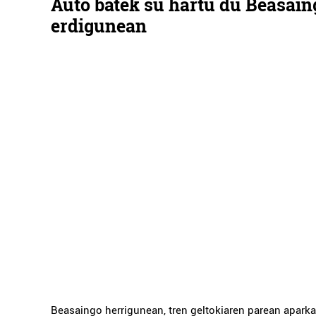
Auto batek su hartu du Beasain
erdigunean
Beasaingo herrigunean, tren geltokiaren parean apark