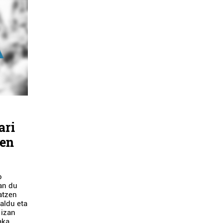
ari
den
o
zan du
atzen
aldu eta
 izan
aka