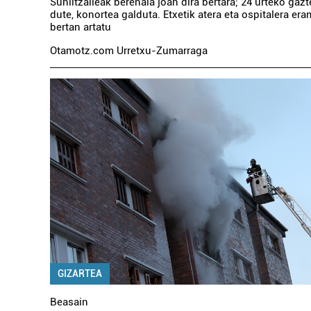
Suhiltzaileak berehala joan dira bertara; 24 urteko gazt
dute, konortea galduta. Etxetik atera eta ospitalera er
bertan artatu
Otamotz.com Urretxu-Zumarraga
GIZARTEA
Beasain