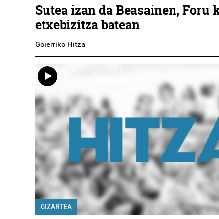
Sutea izan da Beasainen, Foru 
etxebizitza batean
Goierriko Hitza
GIZARTEA