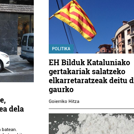
POLITIKA
EH Bilduk Kataluniako
gertakariak salatzeko
elkarretaratzeak deitu d
gaurko
e,
Goierriko Hitza
ea dela
a batean.