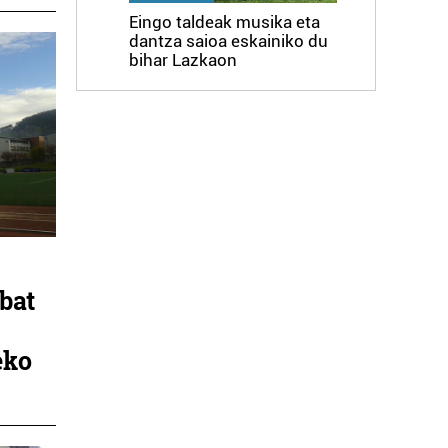
Eingo taldeak musika eta
dantza saioa eskainiko du
bihar Lazkaon
bat
eko