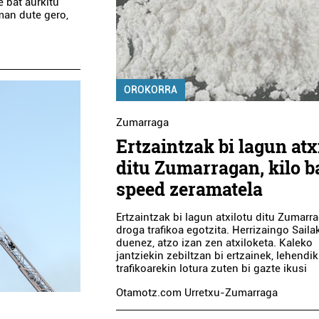
e bat aurkitu
aman dute gero,
OROKORRA
Zumarraga
Ertzaintzak bi lagun atx
ditu Zumarragan, kilo b
speed zeramatela
Ertzaintzak bi lagun atxilotu ditu Zumarr
droga trafikoa egotzita. Herrizaingo Saila
duenez, atzo izan zen atxiloketa. Kaleko
jantziekin zebiltzan bi ertzainek, lehendi
trafikoarekin lotura zuten bi gazte ikusi
Otamotz.com Urretxu-Zumarraga