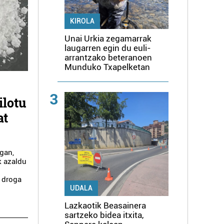
KIROLA
Unai Urkia zegamarrak
laugarren egin du euli-
arrantzako beteranoen
Munduko Txapelketan
3
ilotu
at
agan,
k azaldu
k droga
UDALA
Lazkaotik Beasainera
sartzeko bidea itxita,