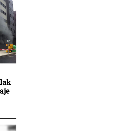
alak
aje