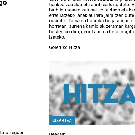
go
trafikoa zabaldu eta arintzea lortu dute. H
biribilgunearen zati bat itxita dago eta k
erretiratzeko lanek aurrera jarraitzen dute
oraindik. Tamaina handiko bi garabi ari di
horretan; aurrena kamioiak zeraman karg
husten ari dira, gero kamioia bera mugitu
izateko.
Goierriko Hitza
GIZARTEA
atuta zegoen
Beasain