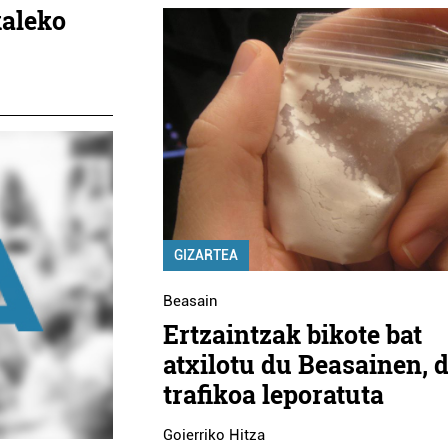
kaleko
GIZARTEA
Beasain
Ertzaintzak bikote bat
atxilotu du Beasainen, 
trafikoa leporatuta
Goierriko Hitza