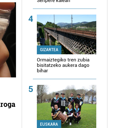
Senpere kalean
4
GIZARTEA
Ormaiztegiko tren zubia
bisitatzeko aukera dago
bihar
5
droga
EUSKARA