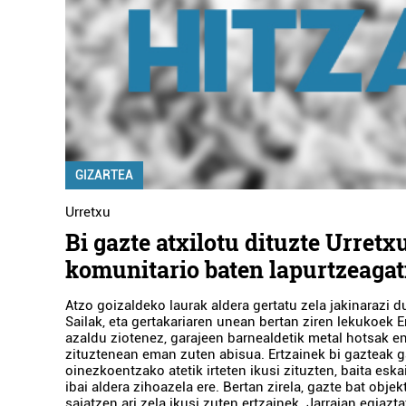
GIZARTEA
Urretxu
Bi gazte atxilotu dituzte Urretx
komunitario baten lapurtzeagat
Atzo goizaldeko laurak aldera gertatu zela jakinarazi 
Sailak, eta gertakariaren unean bertan ziren lekukoek Er
azaldu ziotenez, garajeen barnealdetik metal hotsak e
zituztenean eman zuten abisua. Ertzainek bi gazteak g
oinezkoentzako atetik irteten ikusi zituzten, baita eska
ibai aldera zihoazela ere. Bertan zirela, gazte bat obje
saiatzen ari zela ikusi zuten ertzainek. Jarraian egiazta