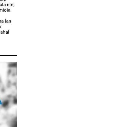
ala ere,
amioia
ra lan
a
 ahal