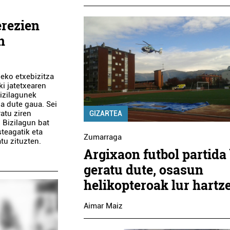
erezien
n
eko etxebizitza
i jatetxearen
bizilagunek
sa dute gaua. Sei
ratu ziren
GIZARTEA
 Bizilagun bat
teagatik eta
Zumarraga
tu zituzten.
Argixaon futbol partida 
geratu dute, osasun
helikopteroak lur hartz
Aimar Maiz