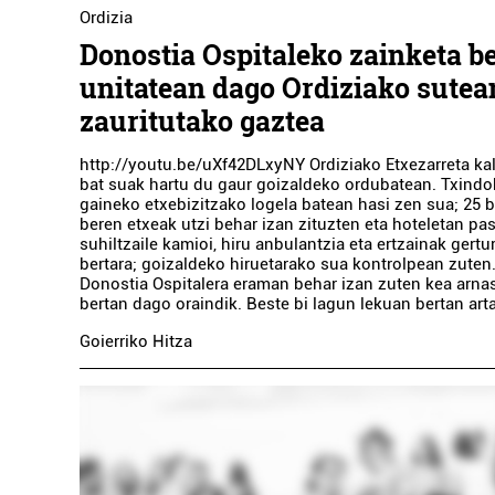
Ordizia
Donostia Ospitaleko zainketa b
unitatean dago Ordiziako sutea
zauritutako gaztea
http://youtu.be/uXf42DLxyNY Ordiziako Etxezarreta kal
bat suak hartu du gaur goizaldeko ordubatean. Txindok
gaineko etxebizitzako logela batean hasi zen sua; 25 
beren etxeak utzi behar izan zituzten eta hoteletan pa
suhiltzaile kamioi, hiru anbulantzia eta ertzainak gertu
bertara; goizaldeko hiruetarako sua kontrolpean zuten.
Donostia Ospitalera eraman behar izan zuten kea arnas
bertan dago oraindik. Beste bi lagun lekuan bertan arta
Goierriko Hitza