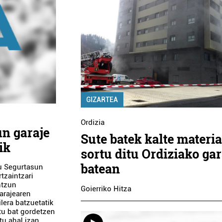
GIZARTEA
Ordizia
un garaje
Sute batek kalte materi
ik
sortu ditu Ordiziako gar
batean
du Segurtasun
tzaintzari
ntzun
Goierriko Hitza
arajearen
ilera batzuetatik
ktu bat gordetzen
tu ahal izan