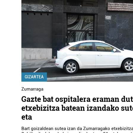
GIZARTEA
Zumarraga
Gazte bat ospitalera eraman dut
etxebizitza batean izandako sut
eta
Bart goizaldean sutea izan da Zumarragako etxebizitz