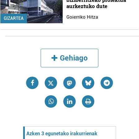
aurkeztuko dute
Goierriko Hitza
GIZARTEA
Gehiago
Azken 3 egunetako irakurrienak