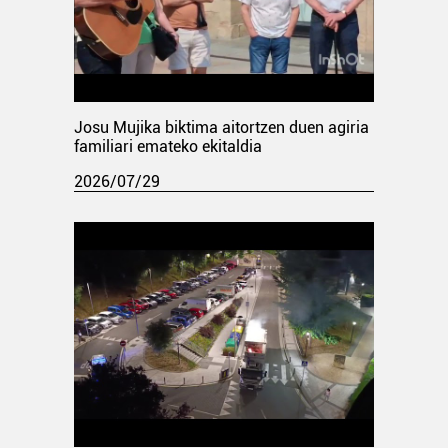
Josu Mujika biktima aitortzen duen agiria
familiari emateko ekitaldia
2026/07/29