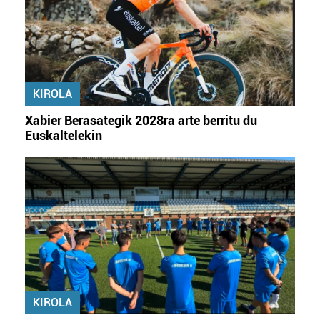
KIROLA
Xabier Berasategik 2028ra arte berritu du
Euskaltelekin
KIROLA