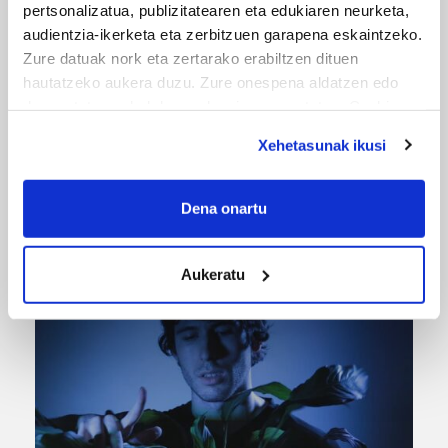
pertsonalizatua, publizitatearen eta edukiaren neurketa,
audientzia-ikerketa eta zerbitzuen garapena eskaintzeko.
Zure datuak nork eta zertarako erabiltzen dituen
hautatzeko aukera duzu. Zure onespena aldatzen edo
deuseztatzen ahal duzu edozein momentutan, Cookie
deklaraziotik edo Privacy triggerean klikatuz.
Xehetasunak ikusi
If you allow, we would also like to:
URBIAKO FESTA
Collect information about your geographical
Dena onartu
location which can be accurate to within several
Urbiako zelaiak erromeria leku
meters
Aukeratu
Identify your device by actively scanning it for
specific characteristics (fingerprinting)
Find out more about how your personal data is processed
and set your preferences in the
details section
.
Guk eta gure bazkideek zure datu pertsonalak
prozesatzen ditugu, zure IP zenbakia, besteak beste,