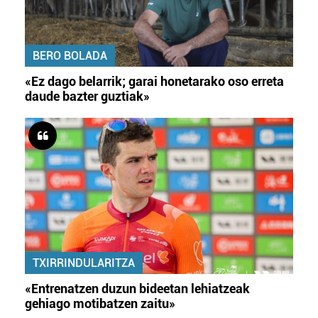
BERO BOLADA
«Ez dago belarrik; garai honetarako oso erreta
daude bazter guztiak»
TXIRRINDULARITZA
«Entrenatzen duzun bideetan lehiatzeak
gehiago motibatzen zaitu»