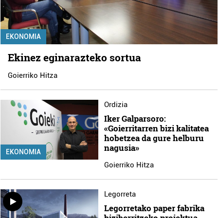
EKONOMIA
Ekinez eginarazteko sortua
Goierriko Hitza
Ordizia
Iker Galparsoro:
«Goierritarren bizi kalitatea
hobetzea da gure helburu
nagusia»
EKONOMIA
Goierriko Hitza
Legorreta
Legorretako paper fabrika
biziberritzeko proiektua