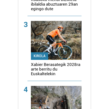
ibilaldia abuztuaren 29an
egingo dute
3
KIROLA
Xabier Berasategik 2028ra
arte berritu du
Euskaltelekin
4