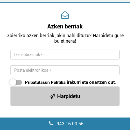
Azken berriak
Goierriko azken berriak jakin nahi dituzu? Harpidetu gure
buletinera!
Pribatutasun Politika
irakurri eta onartzen dut.
Harpidetu
943 16 00 56