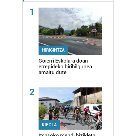
1
HIRIGINTZA
Goierri Eskolara doan
errepideko biribilgunea
amaitu dute
2
KIROLA
Itsasoko mendi bizikleta