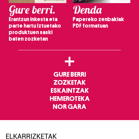
Gure berri.
Denda
Erantzun inkesta eta
Papereko zenbakiak
parte hartu Iztuetako
PDF formatuan
produktuen saski
baten zozketan
+
GURE BERRI
ZOZKETAK
ESKAINTZAK
HEMEROTEKA
NOR GARA
ELKARRIZKETAK