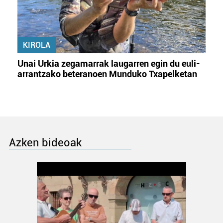
KIROLA
Unai Urkia zegamarrak laugarren egin du euli-
arrantzako beteranoen Munduko Txapelketan
Azken bideoak