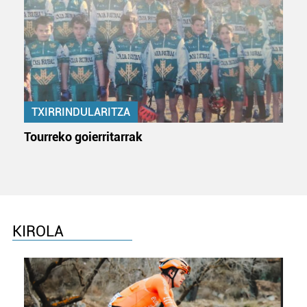
zerbitzuak hobetzeko asmoz, cookie teknologiaz
baliatzen gara. Ohar hau onartuz gero, teknologia hori
erabiltzeko baimen esplizitua ematen diguzu.
Gehiago
irakurri
TXIRRINDULARITZA
Tourreko goierritarrak
KIROLA