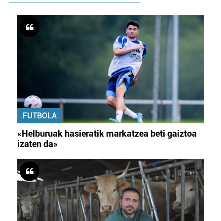
FUTBOLA
«Helburuak hasieratik markatzea beti gaiztoa
izaten da»