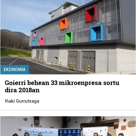
EKONOMIA
Goierri behean 33 mikroenpresa sortu
dira 2018an
Iñaki Gurrutxaga