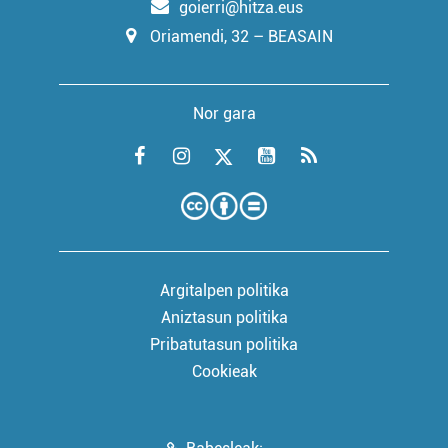
goierri@hitza.eus
Oriamendi, 32 – BEASAIN
Nor gara
Argitalpen politika
Aniztasun politika
Pribatutasun politika
Cookieak