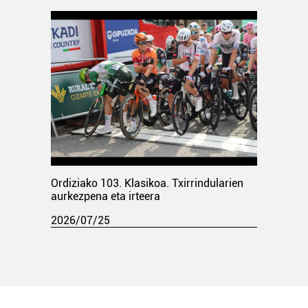
Ordiziako 103. Klasikoa. Txirrindularien
aurkezpena eta irteera
2026/07/25