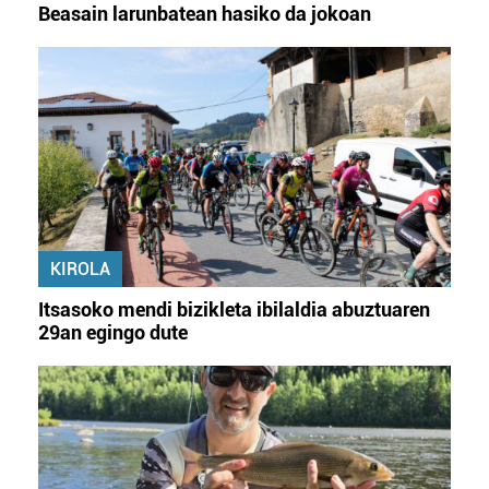
Beasain larunbatean hasiko da jokoan
KIROLA
Itsasoko mendi bizikleta ibilaldia abuztuaren
29an egingo dute