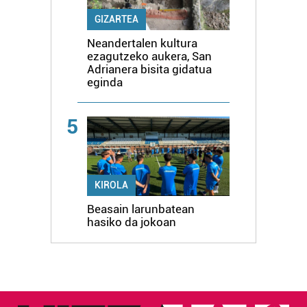
GIZARTEA
Neandertalen kultura
ezagutzeko aukera, San
Adrianera bisita gidatua
eginda
5
KIROLA
Beasain larunbatean
hasiko da jokoan