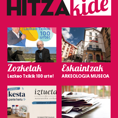
Zozketak
Eskaintzak
Lazkao Txikik 100 urte!
ARKEOLOGIA MUSEOA